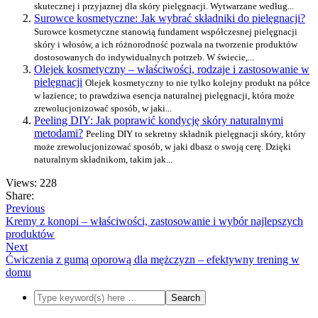
skutecznej i przyjaznej dla skóry pielęgnacji. Wytwarzane według...
Surowce kosmetyczne: Jak wybrać składniki do pielęgnacji?
Surowce kosmetyczne stanowią fundament współczesnej pielęgnacji
skóry i włosów, a ich różnorodność pozwala na tworzenie produktów
dostosowanych do indywidualnych potrzeb. W świecie,...
Olejek kosmetyczny – właściwości, rodzaje i zastosowanie w
pielęgnacji
Olejek kosmetyczny to nie tylko kolejny produkt na półce
w łazience; to prawdziwa esencja naturalnej pielęgnacji, która może
zrewolucjonizować sposób, w jaki...
Peeling DIY: Jak poprawić kondycję skóry naturalnymi
metodami?
Peeling DIY to sekretny składnik pielęgnacji skóry, który
może zrewolucjonizować sposób, w jaki dbasz o swoją cerę. Dzięki
naturalnym składnikom, takim jak...
Views: 228
Share:
Previous
Kremy z konopi – właściwości, zastosowanie i wybór najlepszych
produktów
Next
Ćwiczenia z gumą oporową dla mężczyzn – efektywny trening w
domu