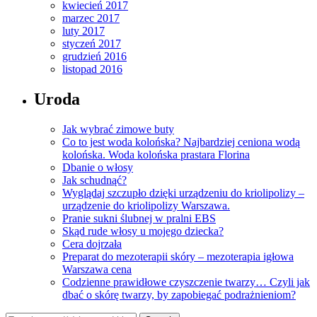
kwiecień 2017
marzec 2017
luty 2017
styczeń 2017
grudzień 2016
listopad 2016
Uroda
Jak wybrać zimowe buty
Co to jest woda kolońska? Najbardziej ceniona wodą
kolońska. Woda kolońska prastara Florina
Dbanie o włosy
Jak schudnąć?
Wyglądaj szczupło dzięki urządzeniu do kriolipolizy –
urządzenie do kriolipolizy Warszawa.
Pranie sukni ślubnej w pralni EBS
Skąd rude włosy u mojego dziecka?
Cera dojrzała
Preparat do mezoterapii skóry – mezoterapia igłowa
Warszawa cena
Codzienne prawidłowe czyszczenie twarzy… Czyli jak
dbać o skórę twarzy, by zapobiegać podrażnieniom?