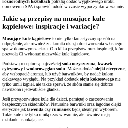
różnorodnych kształtach
potrafią dodać wyjątkowego uroku
domowemu SPA i sprawić radość w czasie wypoczynku w wannie.
Jakie są przepisy na musujące kule
kąpielowe: inspiracje i wariacje?
Musujące kule kąpielowe
to nie tylko fantastyczny sposób na
odprężenie, ale również znakomita okazja do stworzenia własnego
spa w domowym zaciszu. Oto kilka przepisów oraz inspiracji, które
pozwolą Ci wykonać niezwykłe kule kąpielowe.
Podstawą receptur są najczęściej
soda oczyszczona
,
kwasek
cytrynowy
i
wodorowęglan sodu
. Możesz dodać
olejki eteryczne
,
aby wzbogacić aromat, lub użyć barwników, by nadać kulom
ciekawego wyglądu. Na przykład dodatek
oleju kokosowego
nie
tylko umili kąpiel, ale także sprawi, że skóra stanie się dobrze
nawilżona i jedwabiście gładka.
Jeśli przygotowujesz kule dla dzieci, pamiętaj o zastosowaniu
bezpiecznych składników. Naturalne barwniki oraz łagodne olejki
eteryczne jak
lawenda
czy
rumianek
będą idealnym wyborem.
Takie kule nie tylko umilą czas w wannie, ale również mają
działanie uspokajające.