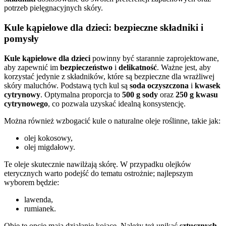
potrzeb pielęgnacyjnych skóry.
Kule kąpielowe dla dzieci: bezpieczne składniki i
pomysły
Kule kąpielowe dla dzieci
powinny być starannie zaprojektowane,
aby zapewnić im
bezpieczeństwo
i
delikatność
. Ważne jest, aby
korzystać jedynie z składników, które są bezpieczne dla wrażliwej
skóry maluchów. Podstawą tych kul są
soda oczyszczona
i
kwasek
cytrynowy
. Optymalna proporcja to
500 g sody
oraz
250 g kwasu
cytrynowego
, co pozwala uzyskać idealną konsystencję.
Można również wzbogacić kule o naturalne oleje roślinne, takie jak:
olej kokosowy,
olej migdałowy.
Te oleje skutecznie nawilżają skórę. W przypadku olejków
eterycznych warto podejść do tematu ostrożnie; najlepszym
wyborem będzie:
lawenda,
rumianek.
Obie te opcje mają działanie kojące. Należy też unikać
sztucznych