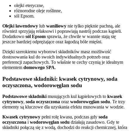
olejki eteryczne,
różnorodne oleje roślinne,
sól Epsom.
Olejki lawendowy
lub
waniliowy
nie tylko pięknie pachną, ale
również sprzyjają relaksowi i poprawiają nastrój podczas kąpieli.
Dodatkowo
sól Epsom
sprawia, że chwile w wannie stają się
jeszcze bardziej odprężające oraz łagodzą bóle mięśni.
Dzięki szerokiemu wyborowi składników masz możliwość
dostosowania kul do swoich indywidualnych potrzeb oraz
preferencji zapachowych. To właśnie te cechy czynią je idealnym
elementem
domowego SPA
.
Podstawowe składniki: kwasek cytrynowy, soda
oczyszczona, wodorowęglan sodu
Podstawowe składniki
musujących kul kąpielowych to
kwasek
cytrynowy
,
soda oczyszczona
oraz
wodorowęglan sodu
. Te trzy
elementy są kluczowe dla uzyskania efektu musowania w wodzie.
Kwasek cytrynowy
pełni rolę kwasu, podczas gdy
soda
oczyszczona
i
wodorowęglan sodu
działają zasadowo. Gdy te
składniki połączą się z wodą, dochodzi do reakcji chemicznej, która