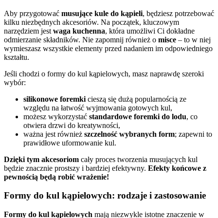
Aby przygotować
musujące kule do kąpieli
, będziesz potrzebować
kilku niezbędnych akcesoriów. Na początek, kluczowym
narzędziem jest
waga kuchenna
, która umożliwi Ci dokładne
odmierzanie składników. Nie zapomnij również o
misce
– to w niej
wymieszasz wszystkie elementy przed nadaniem im odpowiedniego
kształtu.
Jeśli chodzi o formy do kul kąpielowych, masz naprawdę szeroki
wybór:
silikonowe foremki
cieszą się dużą popularnością ze
względu na łatwość wyjmowania gotowych kul,
możesz wykorzystać
standardowe foremki do lodu
, co
otwiera drzwi do kreatywności,
ważna jest również
szczelność wybranych form
; zapewni to
prawidłowe uformowanie kul.
Dzięki tym akcesoriom
cały proces tworzenia musujących kul
będzie znacznie prostszy i bardziej efektywny.
Efekty końcowe z
pewnością będą robić wrażenie!
Formy do kul kąpielowych: rodzaje i zastosowanie
Formy do kul kąpielowych
mają niezwykle istotne znaczenie w