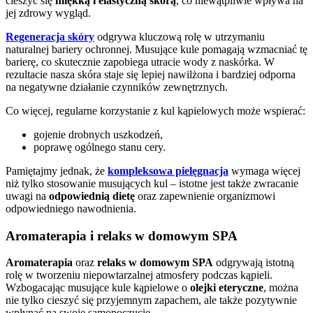
cieszyć się
miękką i elastyczną skórą
, co niewątpliwie wpływa na
jej zdrowy wygląd.
Regeneracja skóry
odgrywa kluczową rolę w utrzymaniu
naturalnej bariery ochronnej. Musujące kule pomagają wzmacniać tę
barierę, co skutecznie zapobiega utracie wody z naskórka. W
rezultacie nasza skóra staje się lepiej nawilżona i bardziej odporna
na negatywne działanie czynników zewnętrznych.
Co więcej, regularne korzystanie z kul kąpielowych może wspierać:
gojenie drobnych uszkodzeń,
poprawę ogólnego stanu cery.
Pamiętajmy jednak, że
kompleksowa pielęgnacja
wymaga więcej
niż tylko stosowanie musujących kul – istotne jest także zwracanie
uwagi na
odpowiednią dietę
oraz zapewnienie organizmowi
odpowiedniego nawodnienia.
Aromaterapia i relaks w domowym SPA
Aromaterapia
oraz
relaks w domowym SPA
odgrywają istotną
rolę w tworzeniu niepowtarzalnej atmosfery podczas kąpieli.
Wzbogacając musujące kule kąpielowe o
olejki eteryczne
, można
nie tylko cieszyć się przyjemnym zapachem, ale także pozytywnie
wpłynąć na swoje samopoczucie.