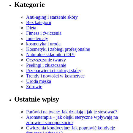
Kategorie
Anti-aging i starzenie skóry
Bez kategorii
Dieta
Fitness i ćwiczenia
Inne tematy
kosmetyka i uroda
Kosmetyki i zabiegi profesjonalne
Naturalne składniki i DIY
Oczyszczanie twarzy
Peelingi i złuszczanie
Przebarwienia i koloryt skóry
Trendy i nowości w kosmetyce
Uroda męska
Zdrowie
Ostatnie wpisy
Parówki na twarz: Jak działają i jak je stosować?
Aromaterapia – jak olejki eteryczne wpływają na
zdrowie i samopoczucie?
Ćwiczenia kondycyjne: Jak poprawić kondycję