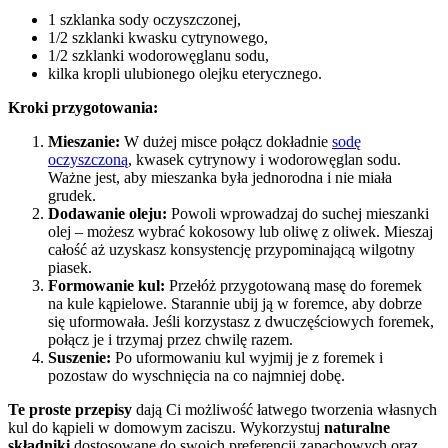
1 szklanka sody oczyszczonej,
1/2 szklanki kwasku cytrynowego,
1/2 szklanki wodorowęglanu sodu,
kilka kropli ulubionego olejku eterycznego.
Kroki przygotowania:
Mieszanie:
W dużej misce połącz dokładnie
sodę
oczyszczoną
, kwasek cytrynowy i wodorowęglan sodu.
Ważne jest, aby mieszanka była jednorodna i nie miała
grudek.
Dodawanie oleju:
Powoli wprowadzaj do suchej mieszanki
olej – możesz wybrać kokosowy lub oliwę z oliwek. Mieszaj
całość aż uzyskasz konsystencję przypominającą wilgotny
piasek.
Formowanie kul:
Przełóż przygotowaną masę do foremek
na kule kąpielowe. Starannie ubij ją w foremce, aby dobrze
się uformowała. Jeśli korzystasz z dwuczęściowych foremek,
połącz je i trzymaj przez chwilę razem.
Suszenie:
Po uformowaniu kul wyjmij je z foremek i
pozostaw do wyschnięcia na co najmniej dobę.
Te proste przepisy
dają Ci możliwość łatwego tworzenia własnych
kul do kąpieli w domowym zaciszu. Wykorzystuj
naturalne
składniki
dostosowane do swoich preferencji zapachowych oraz