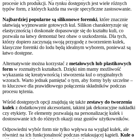
procesie ich produkcji. Na rynku dostępnych jest wiele różnych
typów form, z których każda ma swoje specyficzne zastosowanie.
Najbardziej popularne są silikonowe foremki
, które znacznie
ułatwiają wyjmowanie gotowych kul. Silikon charakteryzuje się
elastycznością i doskonale dopasowuje się do kształtu kuli, co
pozwala na łatwy demontaż bez obaw o uszkodzenia. Dla tych,
którzy dopiero zaczynają swoją przygodę z tworzeniem kulek,
klasyczne foremki do lodu będą idealnym wyborem, ponieważ są
łatwo dostępne.
Alternatywnie można korzystać z
metalowych lub plastikowych
form
w rozmaitych kształtach. Dzięki nim mamy możliwość
wykazania się kreatywnością i stworzenia kul o oryginalnych
wzorach. Warto jednak pamiętać o tym, aby formy były szczelne –
to kluczowe dla prawidłowego połączenia składników podczas
procesu tężenia.
Wśród dostępnych opcji znajdują się także
zestawy do tworzenia
kulek
z dodatkowymi akcesoriami, takimi jak dekoracyjne nakładki
czy etykiety. Te elementy pozwalają na personalizację kulek i
dostosowanie ich do różnych okazji oraz gustów użytkowników.
Odpowiedni wybór form nie tylko wpływa na wygląd kulek, ale
również na ich funkcjonalność podczas relaksującej kąpieli.
Kule o