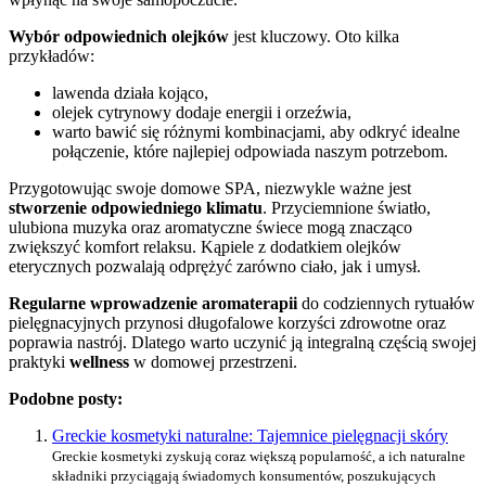
Wybór odpowiednich olejków
jest kluczowy. Oto kilka
przykładów:
lawenda działa kojąco,
olejek cytrynowy dodaje energii i orzeźwia,
warto bawić się różnymi kombinacjami, aby odkryć idealne
połączenie, które najlepiej odpowiada naszym potrzebom.
Przygotowując swoje domowe SPA, niezwykle ważne jest
stworzenie odpowiedniego klimatu
. Przyciemnione światło,
ulubiona muzyka oraz aromatyczne świece mogą znacząco
zwiększyć komfort relaksu. Kąpiele z dodatkiem olejków
eterycznych pozwalają odprężyć zarówno ciało, jak i umysł.
Regularne wprowadzenie aromaterapii
do codziennych rytuałów
pielęgnacyjnych przynosi długofalowe korzyści zdrowotne oraz
poprawia nastrój. Dlatego warto uczynić ją integralną częścią swojej
praktyki
wellness
w domowej przestrzeni.
Podobne posty:
Greckie kosmetyki naturalne: Tajemnice pielęgnacji skóry
Greckie kosmetyki zyskują coraz większą popularność, a ich naturalne
składniki przyciągają świadomych konsumentów, poszukujących