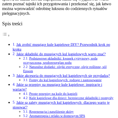
zatem poznać tajniki ich przygotowania i przekonać się, jak łatwo
można wprowadzić odrobinę luksusu do codziennych rytuałów
pielęgnacyjnych.
Spis treści
Jak zrobić musujące kule kąpielowe DIY? Przewodnik krok po
kroku
Jakie składniki do musujących kul kąpielowych warto znać?
Podstawowe składniki: kwasek cytrynowy, soda
oczyszczona, wodorowęglan sodu
Naturalne dodatki: olejki eteryczne, oleje roślinne, sól
Epsom
Jakie akcesoria do musujących kul kąpielowych się przydadzą?
Formy do kul kąpielowych: rodzaje i zastosowanie
Jakie są przepisy na musujące kule kąpielowe: inspiracje i
wariacje?
Proste przepisy na kule do kąpieli
Kule kąpielowe dla dzieci: bezpieczne składniki i pomysły
Jakie są zalety musujących kul kąpielowych: dlaczego warto je
stosować?
Regeneracja i nawilżenie skóry
Aromaterapia i relaks w domowym SPA