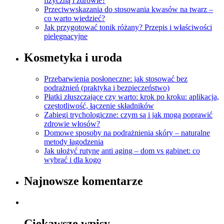
fizyczną i zdrowie?
Przeciwwskazania do stosowania kwasów na twarz –
co warto wiedzieć?
Jak przygotować tonik różany? Przepis i właściwości
pielęgnacyjne
Kosmetyka i uroda
Przebarwienia posłoneczne: jak stosować bez
podrażnień (praktyka i bezpieczeństwo)
Płatki złuszczające czy warto: krok po kroku: aplikacja,
częstotliwość, łączenie składników
Zabiegi trychologiczne: czym są i jak mogą poprawić
zdrowie włosów?
Domowe sposoby na podrażnienia skóry – naturalne
metody łagodzenia
Jak ułożyć rutynę anti aging – dom vs gabinet: co
wybrać i dla kogo
Najnowsze komentarze
Ciekawsze wpisy