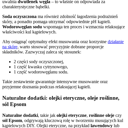
uwalnia
dwutlenek węgla
– to właśnie on odpowiada za
charakterystyczne bąbelki.
Soda oczyszczona
ma również zdolność łagodzenia podrażnień
skóry, a ponadto pomaga utrzymać odpowiednie pH kąpieli.
Wodorowęglan sodu
wspomaga ten proces i wzmacnia relaksujące
właściwości kul kąpielowych.
Aby osiągnąć optymalny efekt musowania oraz korzystne
działanie
na skórę
, warto stosować precyzyjnie dobrane proporcje
składników. Zazwyczaj zaleca się stosunek:
2 części sody oczyszczonej,
1 część kwasku cytrynowego,
1 część wodorowęglanu sodu.
Takie zestawienie gwarantuje intensywne musowanie oraz
przyjemne doznania podczas relaksującej kąpieli.
Naturalne dodatki: olejki eteryczne, oleje roślinne,
sól Epsom
Naturalne dodatki
, takie jak
olejki eteryczne
,
roślinne oleje
czy
sól Epsom
, odgrywają kluczową rolę w tworzeniu musujących kul
kąpielowych DIY. Olejki eteryczne, na przykład
lawendowy
lub