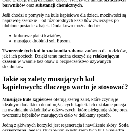
barwników
oraz
substancji chemicznych
.
Jeśli chodzi o pomysły na kule kąpielowe dla dzieci, możliwości są
naprawdę szerokie – od różnorodnych kształtów zwierzątek po
ulubione postacie z bajek. Dodatkowo można dodać:
kolorowe płatki kwiatów,
musujące drobinki soli Epsom.
Tworzenie tych kul to znakomita zabawa
zarówno dla rodziców,
jak i ich pociech. Dzięki temu można cieszyć się
relaksującym
czasem
w wannie bez obaw o bezpieczeństwo używanych
składników.
Jakie są zalety musujących kul
kąpielowych: dlaczego warto je stosować?
Musujące kule kąpielowe
oferują szereg zalet, które czynią je
idealnym dodatkiem do odprężających kąpieli. Ich działanie polega
na uwalnianiu składników odżywczych, które pielęgnują skórę oraz
tworzeniu bąbelków masujących ciało w delikatny sposób.
Jedną z głównych korzyści jest regeneracja i nawilżenie skóry.
Soda
oczyszczona
, będąca kluczowym składnikiem tych kul, wygładza