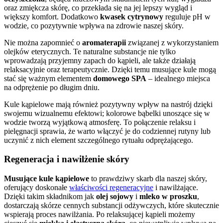
oraz zmiękcza skórę, co przekłada się na jej lepszy wygląd i
większy komfort. Dodatkowo
kwasek cytrynowy
reguluje pH w
wodzie, co pozytywnie wpływa na zdrowie naszej skóry.
Nie można zapomnieć o
aromaterapii
związanej z wykorzystaniem
olejków eterycznych. Te naturalne substancje nie tylko
wprowadzają przyjemny zapach do kąpieli, ale także działają
relaksacyjnie oraz terapeutycznie. Dzięki temu musujące kule mogą
stać się ważnym elementem
domowego SPA
– idealnego miejsca
na odprężenie po długim dniu.
Kule kąpielowe mają również pozytywny wpływ na nastrój dzięki
swojemu wizualnemu efektowi; kolorowe bąbelki unoszące się w
wodzie tworzą wyjątkową atmosferę. To połączenie relaksu i
pielęgnacji sprawia, że warto włączyć je do codziennej rutyny lub
uczynić z nich element szczególnego rytuału odprężającego.
Regeneracja i nawilżenie skóry
Musujące kule kąpielowe
to prawdziwy skarb dla naszej skóry,
oferujący doskonałe
właściwości regeneracyjne
i nawilżające.
Dzięki takim składnikom jak
olej sojowy
i
mleko w proszku
,
dostarczają skórze cennych substancji odżywczych, które skutecznie
wspierają proces nawilżania. Po relaksującej kąpieli możemy