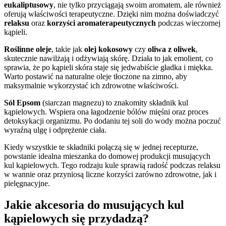
eukaliptusowy
, nie tylko przyciągają swoim aromatem, ale również
oferują właściwości terapeutyczne. Dzięki nim można doświadczyć
relaksu
oraz
korzyści aromaterapeutycznych
podczas wieczornej
kąpieli.
Roślinne oleje
, takie jak
olej kokosowy
czy
oliwa z oliwek
,
skutecznie nawilżają i odżywiają skórę. Działa to jak emolient, co
sprawia, że po kąpieli skóra staje się jedwabiście gładka i miękka.
Warto postawić na naturalne oleje tłoczone na zimno, aby
maksymalnie wykorzystać ich zdrowotne właściwości.
Sól Epsom
(siarczan magnezu) to znakomity składnik kul
kąpielowych. Wspiera ona łagodzenie bólów mięśni oraz proces
detoksykacji organizmu. Po dodaniu tej soli do wody można poczuć
wyraźną ulgę i odprężenie ciała.
Kiedy wszystkie te składniki połączą się w jednej recepturze,
powstanie idealna mieszanka do domowej produkcji musujących
kul kąpielowych. Tego rodzaju kule sprawią radość podczas relaksu
w wannie oraz przyniosą liczne korzyści zarówno zdrowotne, jak i
pielęgnacyjne.
Jakie akcesoria do musujących kul
kąpielowych się przydadzą?