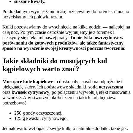
suszone kwiaty.
Po dokładnym wymieszaniu masę przelewamy do foremek i mocno
przyciskamy ich połówki razem.
Kulki pozostawiamy do wyschnięcia na kilka godzin — najlepiej na
całą noc. Po tym czasie ostrożnie wyjmujemy je z foremek i
cieszymy się efektami naszej pracy.
To nie tylko oszczędność w
porównaniu do gotowych produktów, ale także fantastyczny
sposób na wyrażenie swojej kreatywności podczas tworzenia!
Jakie składniki do musujących kul
kąpielowych warto znać?
Musujące kule kąpielowe
to doskonały sposób na odprężenie i
pielęgnację skóry. Ich podstawowe składniki,
soda oczyszczona
oraz
kwasek cytrynowy
, po połączeniu wywołują efekt musowania
w wodzie. Aby stworzyć około czterech takich kul, będziesz
potrzebować:
250 g sody oczyszczonej,
125 g kwasku cytrynowego.
Jednak warto wzbogacić swoje kulki o naturalne dodatki, takie jak: