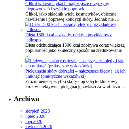
Glikol w kosmetykach: najczęstsze przyczyny
niepowodzeń i szybkie poprawki
Glikol, jako składnik wielu kosmetyków, obiecuje
nawilżenie i poprawę kondycji skóry. Jednak nie …
Dieta 1500 kcal – zasady, efekty i przykładowy
jadłospis
Dieta odchudzająca 1500 kcal zdobywa coraz większą
popularność jako skuteczny sposób na zredukowanie
…
Pielęgnacja skóry dojrzałej – najczęstsze błędy i jak ich
uniknąć (praktyczne wskazówki)
Zrozumienie specyfiki skóry dojrzałej to kluczowy
krok w efektywnej pielęgnacji, zwłaszcza w obliczu …
Archiwa
sierpień 2026
lipiec 2026
maj 2026
kwiecień 2026