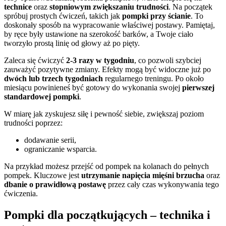
technice
oraz
stopniowym zwiększaniu trudności
. Na początek
spróbuj prostych ćwiczeń, takich jak
pompki przy ścianie
. To
doskonały sposób na wypracowanie właściwej postawy. Pamiętaj,
by ręce były ustawione na szerokość barków, a Twoje ciało
tworzyło prostą linię od głowy aż po pięty.
Zaleca się ćwiczyć
2-3 razy w tygodniu
, co pozwoli szybciej
zauważyć pozytywne zmiany. Efekty mogą być widoczne już po
dwóch lub trzech tygodniach
regularnego treningu. Po około
miesiącu powinieneś być gotowy do wykonania swojej
pierwszej
standardowej pompki
.
W miarę jak zyskujesz siłę i pewność siebie, zwiększaj poziom
trudności poprzez:
dodawanie serii,
ograniczanie wsparcia.
Na przykład możesz przejść od pompek na kolanach do pełnych
pompek. Kluczowe jest
utrzymanie napięcia mięśni brzucha
oraz
dbanie o prawidłową postawę
przez cały czas wykonywania tego
ćwiczenia.
Pompki dla początkujących – technika i