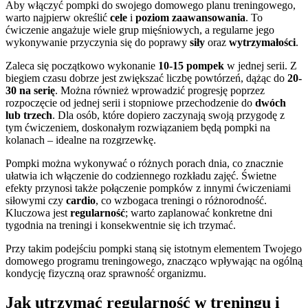
Aby włączyć pompki do swojego domowego planu treningowego,
warto najpierw określić
cele
i
poziom zaawansowania
. To
ćwiczenie angażuje wiele grup mięśniowych, a regularne jego
wykonywanie przyczynia się do poprawy
siły
oraz
wytrzymałości
.
Zaleca się początkowo wykonanie
10-15 pompek
w jednej serii. Z
biegiem czasu dobrze jest zwiększać liczbę powtórzeń, dążąc do
20-
30 na serię
. Można również wprowadzić progresję poprzez
rozpoczęcie od jednej serii i stopniowe przechodzenie do
dwóch
lub trzech
. Dla osób, które dopiero zaczynają swoją przygodę z
tym ćwiczeniem, doskonałym rozwiązaniem będą pompki na
kolanach – idealne na rozgrzewkę.
Pompki można wykonywać o różnych porach dnia, co znacznie
ułatwia ich włączenie do codziennego rozkładu zajęć. Świetne
efekty przynosi także połączenie pompków z innymi ćwiczeniami
siłowymi czy
cardio
, co wzbogaca treningi o różnorodność.
Kluczowa jest
regularność
; warto zaplanować konkretne dni
tygodnia na treningi i konsekwentnie się ich trzymać.
Przy takim podejściu pompki staną się istotnym elementem Twojego
domowego programu treningowego, znacząco wpływając na ogólną
kondycję fizyczną oraz sprawność organizmu.
Jak utrzymać regularność w treningu i