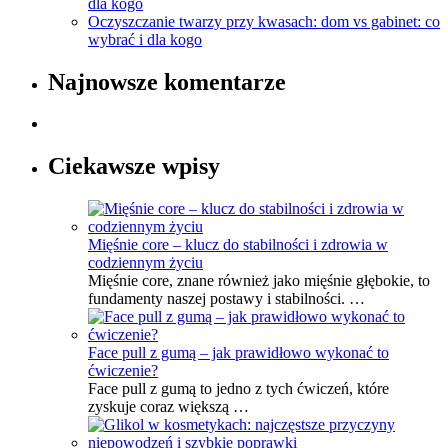
dla kogo
Oczyszczanie twarzy przy kwasach: dom vs gabinet: co
wybrać i dla kogo
Najnowsze komentarze
Ciekawsze wpisy
Mięśnie core – klucz do stabilności i zdrowia w
codziennym życiu
Mięśnie core, znane również jako mięśnie głębokie, to
fundamenty naszej postawy i stabilności. …
Face pull z gumą – jak prawidłowo wykonać to
ćwiczenie?
Face pull z gumą to jedno z tych ćwiczeń, które
zyskuje coraz większą …