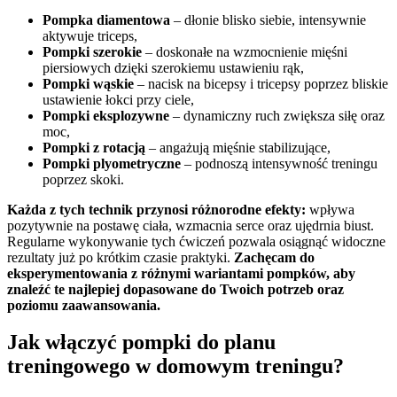
Pompka diamentowa
– dłonie blisko siebie, intensywnie
aktywuje triceps,
Pompki szerokie
– doskonałe na wzmocnienie mięśni
piersiowych dzięki szerokiemu ustawieniu rąk,
Pompki wąskie
– nacisk na bicepsy i tricepsy poprzez bliskie
ustawienie łokci przy ciele,
Pompki eksplozywne
– dynamiczny ruch zwiększa siłę oraz
moc,
Pompki z rotacją
– angażują mięśnie stabilizujące,
Pompki plyometryczne
– podnoszą intensywność treningu
poprzez skoki.
Każda z tych technik przynosi różnorodne efekty:
wpływa
pozytywnie na postawę ciała, wzmacnia serce oraz ujędrnia biust.
Regularne wykonywanie tych ćwiczeń pozwala osiągnąć widoczne
rezultaty już po krótkim czasie praktyki.
Zachęcam do
eksperymentowania z różnymi wariantami pompków, aby
znaleźć te najlepiej dopasowane do Twoich potrzeb oraz
poziomu zaawansowania.
Jak włączyć pompki do planu
treningowego w domowym treningu?