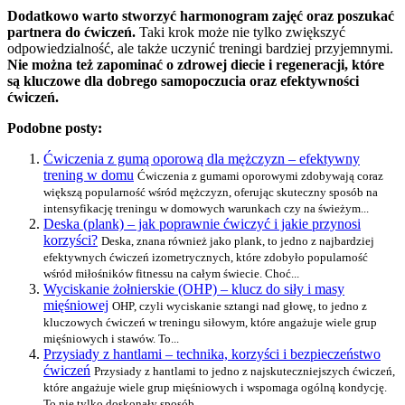
Dodatkowo warto stworzyć harmonogram zajęć oraz poszukać
partnera do ćwiczeń.
Taki krok może nie tylko zwiększyć
odpowiedzialność, ale także uczynić treningi bardziej przyjemnymi.
Nie można też zapominać o zdrowej diecie i regeneracji, które
są kluczowe dla dobrego samopoczucia oraz efektywności
ćwiczeń.
Podobne posty:
Ćwiczenia z gumą oporową dla mężczyzn – efektywny
trening w domu
Ćwiczenia z gumami oporowymi zdobywają coraz
większą popularność wśród mężczyzn, oferując skuteczny sposób na
intensyfikację treningu w domowych warunkach czy na świeżym...
Deska (plank) – jak poprawnie ćwiczyć i jakie przynosi
korzyści?
Deska, znana również jako plank, to jedno z najbardziej
efektywnych ćwiczeń izometrycznych, które zdobyło popularność
wśród miłośników fitnessu na całym świecie. Choć...
Wyciskanie żołnierskie (OHP) – klucz do siły i masy
mięśniowej
OHP, czyli wyciskanie sztangi nad głowę, to jedno z
kluczowych ćwiczeń w treningu siłowym, które angażuje wiele grup
mięśniowych i stawów. To...
Przysiady z hantlami – technika, korzyści i bezpieczeństwo
ćwiczeń
Przysiady z hantlami to jedno z najskuteczniejszych ćwiczeń,
które angażuje wiele grup mięśniowych i wspomaga ogólną kondycję.
To nie tylko doskonały sposób...