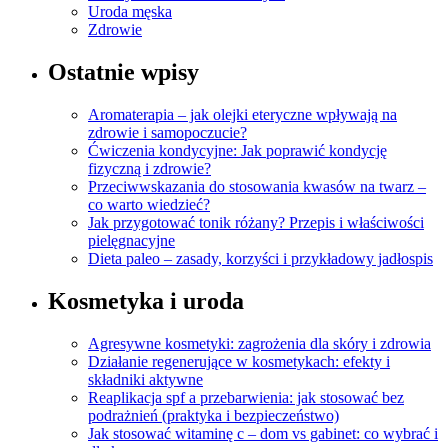
Uroda męska
Zdrowie
Ostatnie wpisy
Aromaterapia – jak olejki eteryczne wpływają na
zdrowie i samopoczucie?
Ćwiczenia kondycyjne: Jak poprawić kondycję
fizyczną i zdrowie?
Przeciwwskazania do stosowania kwasów na twarz –
co warto wiedzieć?
Jak przygotować tonik różany? Przepis i właściwości
pielęgnacyjne
Dieta paleo – zasady, korzyści i przykładowy jadłospis
Kosmetyka i uroda
Agresywne kosmetyki: zagrożenia dla skóry i zdrowia
Działanie regenerujące w kosmetykach: efekty i
składniki aktywne
Reaplikacja spf a przebarwienia: jak stosować bez
podrażnień (praktyka i bezpieczeństwo)
Jak stosować witaminę c – dom vs gabinet: co wybrać i