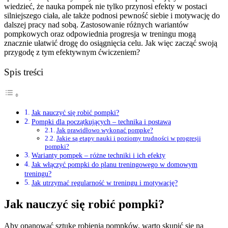
wiedzieć, że nauka pompek nie tylko przynosi efekty w postaci
silniejszego ciała, ale także podnosi pewność siebie i motywację do
dalszej pracy nad sobą. Zastosowanie różnych wariantów
pompkowych oraz odpowiednia progresja w treningu mogą
znacznie ułatwić drogę do osiągnięcia celu. Jak więc zacząć swoją
przygodę z tym efektywnym ćwiczeniem?
Spis treści
Jak nauczyć się robić pompki?
Pompki dla początkujących – technika i postawa
Jak prawidłowo wykonać pompkę?
Jakie są etapy nauki i poziomy trudności w progresji
pompki?
Warianty pompek – różne techniki i ich efekty
Jak włączyć pompki do planu treningowego w domowym
treningu?
Jak utrzymać regularność w treningu i motywację?
Jak nauczyć się robić pompki?
Aby opanować sztukę robienia pompków, warto skupić się na