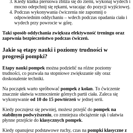
Kiedy klatka piersiowa zbliża się do ziemi, wykonaj wydech i
mocno odepchnij się rękami, wracając do pozycji wyjściowej.
Podczas wykonywania ćwiczenia nie zapomnij o
odpowiednim oddychaniu – wdech podczas opadania ciała i
wydech przy powrocie w górę.
Taki sposób oddychania zwiększa efektywność treningu oraz
zapewnia bezpieczeństwo podczas ćwiczeń.
Jakie są etapy nauki i poziomy trudności w
progresji pompki?
Etapy nauki pompek
można podzielić na różne poziomy
trudności, co pozwala na stopniowe zwiększanie siły oraz
doskonalenie techniki.
Na początek warto spróbować
pompek z kolan
. To ćwiczenie
znacznie ułatwia wzmocnienie górnych partii ciała. Zaleca się
wykonywanie
od 10 do 15 powtórzeń
w jednej serii.
Kiedy poczujesz się pewniej, możesz przejść do
pompek na
stabilnym podwyższeniu
, co zmniejsza obciążenie rąk i ułatwia
płynne przejście do
klasycznych pompek
.
Kiedy opanujesz podstawowe ruchy, czas na
pompki klasyczne z