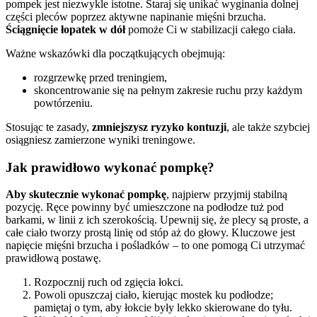
pompek jest niezwykle istotne. Staraj się unikać wyginania dolnej
części pleców poprzez aktywne napinanie mięśni brzucha.
Ściągnięcie łopatek w dół
pomoże Ci w stabilizacji całego ciała.
Ważne wskazówki dla początkujących obejmują:
rozgrzewkę przed treningiem,
skoncentrowanie się na pełnym zakresie ruchu przy każdym
powtórzeniu.
Stosując te zasady,
zmniejszysz ryzyko kontuzji
, ale także szybciej
osiągniesz zamierzone wyniki treningowe.
Jak prawidłowo wykonać pompkę?
Aby skutecznie wykonać pompkę
, najpierw przyjmij stabilną
pozycję. Ręce powinny być umieszczone na podłodze tuż pod
barkami, w linii z ich szerokością. Upewnij się, że plecy są proste, a
całe ciało tworzy prostą linię od stóp aż do głowy. Kluczowe jest
napięcie mięśni brzucha i pośladków – to one pomogą Ci utrzymać
prawidłową postawę.
Rozpocznij ruch od zgięcia łokci.
Powoli opuszczaj ciało, kierując mostek ku podłodze;
pamiętaj o tym, aby łokcie były lekko skierowane do tyłu.