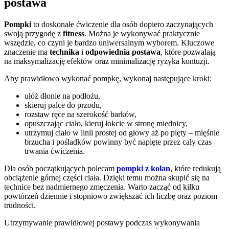
postawa
Pompki
to doskonałe ćwiczenie dla osób dopiero zaczynających
swoją przygodę z
fitness
. Można je wykonywać praktycznie
wszędzie, co czyni je bardzo uniwersalnym wyborem. Kluczowe
znaczenie ma
technika
i
odpowiednia postawa
, które pozwalają
na maksymalizację efektów oraz minimalizację ryzyka kontuzji.
Aby prawidłowo wykonać pompkę, wykonaj następujące kroki:
ułóż dłonie na podłożu,
skieruj palce do przodu,
rozstaw ręce na szerokość barków,
opuszczając ciało, kieruj łokcie w stronę miednicy,
utrzymuj ciało w linii prostej od głowy aż po pięty – mięśnie
brzucha i pośladków powinny być napięte przez cały czas
trwania ćwiczenia.
Dla osób początkujących polecam
pompki z kolan
, które redukują
obciążenie górnej części ciała. Dzięki temu można skupić się na
technice bez nadmiernego zmęczenia. Warto zacząć od kilku
powtórzeń dziennie i stopniowo zwiększać ich liczbę oraz poziom
trudności.
Utrzymywanie prawidłowej postawy podczas wykonywania