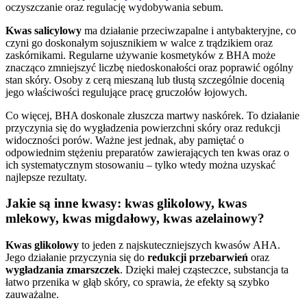
oczyszczanie oraz regulację wydobywania sebum.
Kwas salicylowy
ma działanie przeciwzapalne i antybakteryjne, co
czyni go doskonałym sojusznikiem w walce z trądzikiem oraz
zaskórnikami. Regularne używanie kosmetyków z BHA może
znacząco zmniejszyć liczbę niedoskonałości oraz poprawić ogólny
stan skóry. Osoby z cerą mieszaną lub tłustą szczególnie docenią
jego właściwości regulujące pracę gruczołów łojowych.
Co więcej, BHA doskonale złuszcza martwy naskórek. To działanie
przyczynia się do wygładzenia powierzchni skóry oraz redukcji
widoczności porów. Ważne jest jednak, aby pamiętać o
odpowiednim stężeniu preparatów zawierających ten kwas oraz o
ich systematycznym stosowaniu – tylko wtedy można uzyskać
najlepsze rezultaty.
Jakie są inne kwasy: kwas glikolowy, kwas
mlekowy, kwas migdałowy, kwas azelainowy?
Kwas glikolowy
to jeden z najskuteczniejszych kwasów AHA.
Jego działanie przyczynia się do
redukcji przebarwień
oraz
wygładzania zmarszczek
. Dzięki małej cząsteczce, substancja ta
łatwo przenika w głąb skóry, co sprawia, że efekty są szybko
zauważalne.