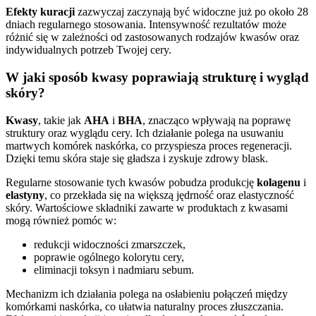
Efekty kuracji
zazwyczaj zaczynają być widoczne już po około 28
dniach regularnego stosowania. Intensywność rezultatów może
różnić się w zależności od zastosowanych rodzajów kwasów oraz
indywidualnych potrzeb Twojej cery.
W jaki sposób kwasy poprawiają strukturę i wygląd
skóry?
Kwasy
, takie jak
AHA
i
BHA
, znacząco wpływają na poprawę
struktury oraz wyglądu cery. Ich działanie polega na usuwaniu
martwych komórek naskórka, co przyspiesza proces regeneracji.
Dzięki temu skóra staje się gładsza i zyskuje zdrowy blask.
Regularne stosowanie tych kwasów pobudza produkcję
kolagenu
i
elastyny
, co przekłada się na większą jędrność oraz elastyczność
skóry. Wartościowe składniki zawarte w produktach z kwasami
mogą również pomóc w:
redukcji widoczności zmarszczek,
poprawie ogólnego kolorytu cery,
eliminacji toksyn i nadmiaru sebum.
Mechanizm ich działania polega na osłabieniu połączeń między
komórkami naskórka, co ułatwia naturalny proces złuszczania.