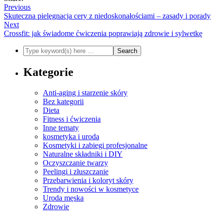
Previous
Skuteczna pielęgnacja cery z niedoskonałościami – zasady i porady
Next
Crossfit: jak świadome ćwiczenia poprawiają zdrowie i sylwetkę
Kategorie
Anti-aging i starzenie skóry
Bez kategorii
Dieta
Fitness i ćwiczenia
Inne tematy
kosmetyka i uroda
Kosmetyki i zabiegi profesjonalne
Naturalne składniki i DIY
Oczyszczanie twarzy
Peelingi i złuszczanie
Przebarwienia i koloryt skóry
Trendy i nowości w kosmetyce
Uroda męska
Zdrowie