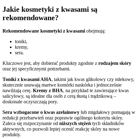
Jakie kosmetyki z kwasami są
rekomendowane?
Rekomendowane kosmetyki z kwasami
obejmują:
toniki,
kremy,
sera.
Kluczowe jest, aby dobierać produkty zgodnie z
rodzajem skóry
oraz jej specyficznymi potrzebami.
Toniki z kwasami AHA
, takimi jak kwas glikolowy czy mlekowy,
skutecznie usuwają martwe komórki naskórka i jednocześnie
nawilżają cerę.
Kremy z BHA
, na przykład te zawierające kwas
salicylowy, są idealne dla osób z cerą tłustą i trądzikową –
doskonale oczyszczają pory.
Sera wzbogacone o kwas azelainowy
lub migdałowy pomagają w
redukcji przebarwień oraz poprawie ogólnego kolorytu skóry.
Zaleca się rozpoczynanie od
niższych stężeń
tych składników
aktywnych, co pozwoli lepiej ocenić reakcję skóry na nowe
produkty.