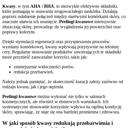
Kwasy
, w tym
AHA
i
BHA
, to niezwykle efektywne składniki,
które pomagają w usuwaniu zrogowaciałego naskórka. Działają
poprzez osłabienie połączeń między martwymi komórkami skóry, co
znacznie ułatwia ich usunięcie.
Peelingi kwasowe
intensywnie
złuszczają skórę, prowadząc do wygładzenia jej powierzchni oraz
poprawy kolorytu.
Dzięki stymulacji regeneracji oraz przyspieszeniu procesów
wymiany komórkowej, kwasy wpływają pozytywnie na teksturę
cery. Regularne stosowanie produktów zawierających te składniki
może przynieść zauważalne korzyści, takie jak:
zmniejszenie widoczności porów,
redukcja przebarwień.
Należy jednak pamiętać, że skuteczność kuracji zależy zarówno od
rodzaju kwasu, jak i jego stężenia.
Peelingi kwasowe
można wykonać nie tylko w salonach
kosmetycznych, ale również w domowych warunkach. Ich
systematyczne stosowanie korzystnie wpływa na ogólną kondycję
skóry, sprawiając, że staje się ona bardziej promienna i zdrowsza.
W jaki sposób kwasy redukują przebarwienia i