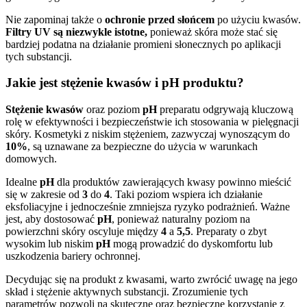
Nie zapominaj także o
ochronie przed słońcem
po użyciu kwasów.
Filtry UV są niezwykle istotne,
ponieważ skóra może stać się
bardziej podatna na działanie promieni słonecznych po aplikacji
tych substancji.
Jakie jest stężenie kwasów i pH produktu?
Stężenie kwasów
oraz poziom
pH
preparatu odgrywają kluczową
rolę w efektywności i bezpieczeństwie ich stosowania w pielęgnacji
skóry. Kosmetyki z niskim stężeniem, zazwyczaj wynoszącym do
10%
, są uznawane za bezpieczne do użycia w warunkach
domowych.
Idealne
pH
dla produktów zawierających kwasy powinno mieścić
się w zakresie od
3
do
4
. Taki poziom wspiera ich działanie
eksfoliacyjne i jednocześnie zmniejsza ryzyko podrażnień. Ważne
jest, aby dostosować
pH
, ponieważ naturalny poziom na
powierzchni skóry oscyluje między
4
a
5,5
. Preparaty o zbyt
wysokim lub niskim
pH
mogą prowadzić do dyskomfortu lub
uszkodzenia bariery ochronnej.
Decydując się na produkt z kwasami, warto zwrócić uwagę na jego
skład i stężenie aktywnych substancji. Zrozumienie tych
parametrów pozwoli na skuteczne oraz bezpieczne korzystanie z