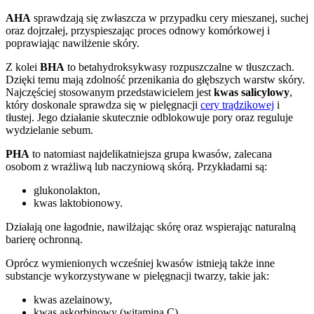
AHA
sprawdzają się zwłaszcza w przypadku cery mieszanej, suchej
oraz dojrzałej, przyspieszając proces odnowy komórkowej i
poprawiając nawilżenie skóry.
Z kolei
BHA
to betahydroksykwasy rozpuszczalne w tłuszczach.
Dzięki temu mają zdolność przenikania do głębszych warstw skóry.
Najczęściej stosowanym przedstawicielem jest
kwas salicylowy
,
który doskonale sprawdza się w pielęgnacji
cery trądzikowej
i
tłustej. Jego działanie skutecznie odblokowuje pory oraz reguluje
wydzielanie sebum.
PHA
to natomiast najdelikatniejsza grupa kwasów, zalecana
osobom z wrażliwą lub naczyniową skórą. Przykładami są:
glukonolakton,
kwas laktobionowy.
Działają one łagodnie, nawilżając skórę oraz wspierając naturalną
barierę ochronną.
Oprócz wymienionych wcześniej kwasów istnieją także inne
substancje wykorzystywane w pielęgnacji twarzy, takie jak:
kwas azelainowy,
kwas askorbinowy (witamina C).