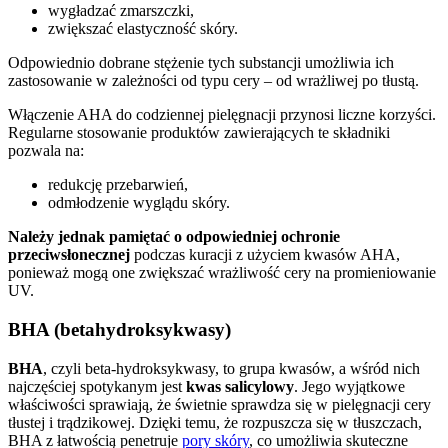
wygładzać zmarszczki,
zwiększać elastyczność skóry.
Odpowiednio dobrane stężenie tych substancji umożliwia ich
zastosowanie w zależności od typu cery – od wrażliwej po tłustą.
Włączenie AHA do codziennej pielęgnacji przynosi liczne korzyści.
Regularne stosowanie produktów zawierających te składniki
pozwala na:
redukcję przebarwień,
odmłodzenie wyglądu skóry.
Należy jednak pamiętać o odpowiedniej ochronie
przeciwsłonecznej
podczas kuracji z użyciem kwasów AHA,
ponieważ mogą one zwiększać wrażliwość cery na promieniowanie
UV.
BHA (betahydroksykwasy)
BHA
, czyli beta-hydroksykwasy, to grupa kwasów, a wśród nich
najczęściej spotykanym jest
kwas salicylowy
. Jego wyjątkowe
właściwości sprawiają, że świetnie sprawdza się w pielęgnacji cery
tłustej i trądzikowej. Dzięki temu, że rozpuszcza się w tłuszczach,
BHA z łatwością penetruje
pory skóry
, co umożliwia skuteczne