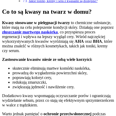
Jakie toniki, kremy i sera z kwasami są dostępne?
Co to są kwasy na twarz w domu?
Kwasy stosowane w pielęgnacji twarzy
to chemiczne substancje,
które mają na celu polepszenie kondycji skóry. Działają one poprzez
złuszczanie martwego naskórka
, co przyspiesza proces
regeneracji i wpływa na lepszy wygląd cery. Wśród najczęściej
wykorzystywanych kwasów wyróżniają się
AHA
oraz
BHA
, które
można znaleźć w różnych kosmetykach, takich jak toniki, kremy
czy serum.
Zastosowanie kwasów niesie ze sobą wiele korzyści:
skutecznie eliminują martwe komórki naskórka,
prowadzą do wygładzenia powierzchni skóry,
poprawiają koloryt cery,
redukują zmarszczki,
zwiększają jędrność i nawilżenie cery.
Dodatkowo kwasy wspomagają oczyszczanie porów i ograniczają
wydzielanie sebum, przez co stają się efektywnym sprzymierzeńcem
w walce z trądzikiem.
Warto jednak pamiętać o
ochronie przeciwsłonecznej
podczas