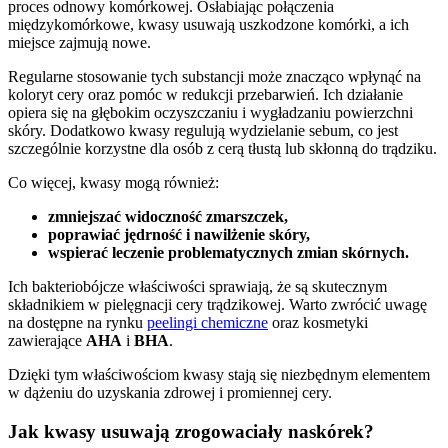
proces odnowy komórkowej. Osłabiając połączenia
międzykomórkowe, kwasy usuwają uszkodzone komórki, a ich
miejsce zajmują nowe.
Regularne stosowanie tych substancji może znacząco wpłynąć na
koloryt cery oraz pomóc w redukcji przebarwień. Ich działanie
opiera się na głębokim oczyszczaniu i wygładzaniu powierzchni
skóry. Dodatkowo kwasy regulują wydzielanie sebum, co jest
szczególnie korzystne dla osób z cerą tłustą lub skłonną do trądziku.
Co więcej, kwasy mogą również:
zmniejszać widoczność zmarszczek,
poprawiać jędrność i nawilżenie skóry,
wspierać leczenie problematycznych zmian skórnych.
Ich bakteriobójcze właściwości sprawiają, że są skutecznym
składnikiem w pielęgnacji cery trądzikowej. Warto zwrócić uwagę
na dostępne na rynku
peelingi chemiczne
oraz kosmetyki
zawierające
AHA
i
BHA
.
Dzięki tym właściwościom kwasy stają się niezbędnym elementem
w dążeniu do uzyskania zdrowej i promiennej cery.
Jak kwasy usuwają zrogowaciały naskórek?