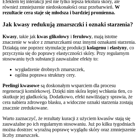
Efektem tej interakcji jest nie tylko lepsza tekstura skóry, ale
również zmniejszenie niedoskonałości oraz przebarwień.
W
rezultacie cera staje się młodsza i bardziej promienna.
Jak kwasy redukują zmarszczki i oznaki starzenia?
Kwasy
, takie jak
kwas glikolowy
i
ferulowy
, mają istotne
znaczenie w walce z zmarszczkami oraz innymi oznakami starzenia.
Działają one poprzez stymulację produkcji
kolagenu
i
elastyny
, co
przyczynia się do poprawy elastyczności skóry. Przy regularnym
stosowaniu tych substancji zauważalne efekty to:
wygładzenie drobnych zmarszczek,
ogólna poprawa struktury cery.
Peelingi kwasowe
są doskonałym wsparciem dla procesu
regeneracji komórkowej. Dzięki nim skóra lepiej wchłania tlen, co
skutkuje jej gładkością. Dodatkowo, efekt nawilżający sprawia, że
cera nabiera zdrowego blasku, a widoczne oznaki starzenia zostają
znacznie zredukowane.
Warto zaznaczyć, że rezultaty kuracji z użyciem kwasów stają się
zauważalne po ich regularnym stosowaniu. Już po kilku tygodniach
można dostrzec wyraźną poprawę wyglądu skóry oraz zmniejszenie
liczby zmarszczek.