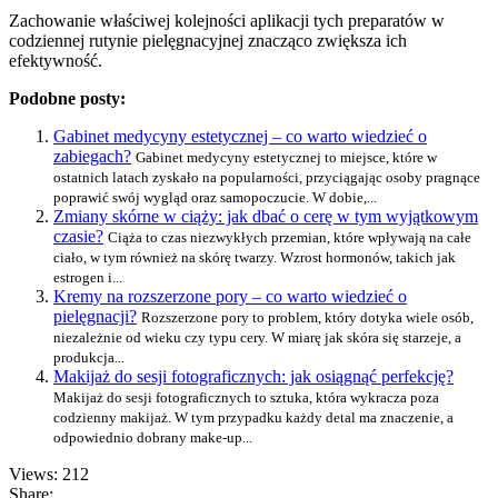
Zachowanie właściwej kolejności aplikacji tych preparatów w
codziennej rutynie pielęgnacyjnej znacząco zwiększa ich
efektywność.
Podobne posty:
Gabinet medycyny estetycznej – co warto wiedzieć o
zabiegach?
Gabinet medycyny estetycznej to miejsce, które w
ostatnich latach zyskało na popularności, przyciągając osoby pragnące
poprawić swój wygląd oraz samopoczucie. W dobie,...
Zmiany skórne w ciąży: jak dbać o cerę w tym wyjątkowym
czasie?
Ciąża to czas niezwykłych przemian, które wpływają na całe
ciało, w tym również na skórę twarzy. Wzrost hormonów, takich jak
estrogen i...
Kremy na rozszerzone pory – co warto wiedzieć o
pielęgnacji?
Rozszerzone pory to problem, który dotyka wiele osób,
niezależnie od wieku czy typu cery. W miarę jak skóra się starzeje, a
produkcja...
Makijaż do sesji fotograficznych: jak osiągnąć perfekcję?
Makijaż do sesji fotograficznych to sztuka, która wykracza poza
codzienny makijaż. W tym przypadku każdy detal ma znaczenie, a
odpowiednio dobrany make-up...
Views: 212
Share: