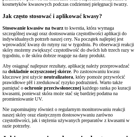
kosmetyków kwasowych podczas codziennej pielęgnacji twarzy.
Jak często stosować i aplikować kwasy?
Stosowanie kwasów na twarz
to kwestia, która wymaga
szczególnej uwagi oraz dostosowania częstotliwości aplikacji do
indywidualnych potrzeb naszej cery. Na początek najlepiej jest
wprowadzić kwasy do rutyny raz w tygodniu. Po obserwacji reakcji
skóry możemy zwiększyć częstotliwość do dwóch lub trzech razy w
tygodniu, o ile skóra dobrze reaguje na dany produkt.
Aby osiągnąć najlepsze rezultaty, aplikację należy przeprowadzać
na
dokładnie oczyszczonej skórze
. Po zastosowaniu kwasu
kluczowe jest użycie
neutralizatora
, który pomoże przywrócić
prawidłowe pH i zredukować ryzyko podrażnień. Warto także
pamiętać o
ochronie przeciwsłonecznej
każdego ranka po kuracji
kwasami, ponieważ skóra może stać się bardziej podatna na
promieniowanie UV.
Nie zapominajmy również o regularnym monitorowaniu reakcji
naszej skóry oraz elastycznym dostosowywaniu zarówno
częstotliwości, jak i stężenia używanych preparatów z kwasami w
razie potrzeby.