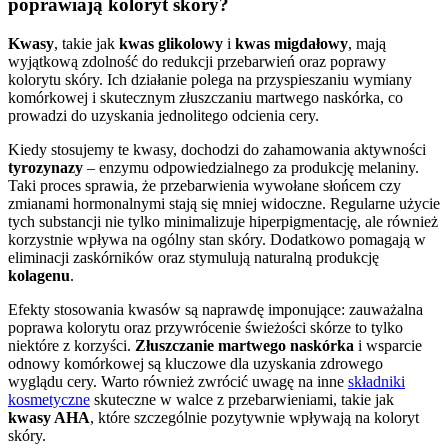
poprawiają koloryt skóry?
Kwasy
, takie jak
kwas glikolowy
i
kwas migdałowy
, mają
wyjątkową zdolność do redukcji przebarwień oraz poprawy
kolorytu skóry. Ich działanie polega na przyspieszaniu wymiany
komórkowej i skutecznym złuszczaniu martwego naskórka, co
prowadzi do uzyskania jednolitego odcienia cery.
Kiedy stosujemy te kwasy, dochodzi do zahamowania aktywności
tyrozynazy
– enzymu odpowiedzialnego za produkcję melaniny.
Taki proces sprawia, że przebarwienia wywołane słońcem czy
zmianami hormonalnymi stają się mniej widoczne. Regularne użycie
tych substancji nie tylko minimalizuje hiperpigmentację, ale również
korzystnie wpływa na ogólny stan skóry. Dodatkowo pomagają w
eliminacji zaskórników oraz stymulują naturalną produkcję
kolagenu
.
Efekty stosowania kwasów są naprawdę imponujące: zauważalna
poprawa kolorytu oraz przywrócenie świeżości skórze to tylko
niektóre z korzyści.
Złuszczanie martwego naskórka
i wsparcie
odnowy komórkowej są kluczowe dla uzyskania zdrowego
wyglądu cery. Warto również zwrócić uwagę na inne
składniki
kosmetyczne
skuteczne w walce z przebarwieniami, takie jak
kwasy AHA
, które szczególnie pozytywnie wpływają na koloryt
skóry.