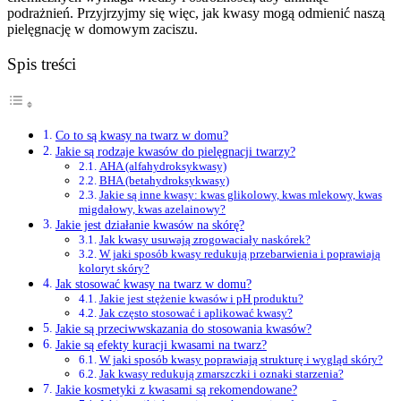
podrażnień. Przyjrzyjmy się więc, jak kwasy mogą odmienić naszą
pielęgnację w domowym zaciszu.
Spis treści
Co to są kwasy na twarz w domu?
Jakie są rodzaje kwasów do pielęgnacji twarzy?
AHA (alfahydroksykwasy)
BHA (betahydroksykwasy)
Jakie są inne kwasy: kwas glikolowy, kwas mlekowy, kwas
migdałowy, kwas azelainowy?
Jakie jest działanie kwasów na skórę?
Jak kwasy usuwają zrogowaciały naskórek?
W jaki sposób kwasy redukują przebarwienia i poprawiają
koloryt skóry?
Jak stosować kwasy na twarz w domu?
Jakie jest stężenie kwasów i pH produktu?
Jak często stosować i aplikować kwasy?
Jakie są przeciwwskazania do stosowania kwasów?
Jakie są efekty kuracji kwasami na twarz?
W jaki sposób kwasy poprawiają strukturę i wygląd skóry?
Jak kwasy redukują zmarszczki i oznaki starzenia?
Jakie kosmetyki z kwasami są rekomendowane?