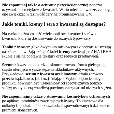
Nie zapominaj także o ochronie przeciwsłonecznej
podczas
używania kosmetyków z kwasami. Warto mieć na uwadze, że mogą
one zwiększać wrażliwość cery na promieniowanie UV.
Jakie toniki, kremy i sera z kwasami są dostępne?
Na rynku można znaleźć wiele toników, kremów i serów z
kwasami, które są dostosowane do różnych typów cery.
Toniki
z kwasem glikolowym lub mlekowym skutecznie złuszczają
naskórek i nawilżają skórę. Z kolei
kremy
zawierające AHA i BHA
skupiają się na poprawie tekstury oraz redukcji przebarwień.
Serum
z kwasami to bardziej skoncentrowana forma pielęgnacji,
często oferująca wyższe stężenia składników aktywnych.
Przykładowo,
serum z kwasem azelainowym
działa zarówno
przeciwtrądzikowo, jak i rozjaśniająco. Wybór odpowiedniego
produktu powinien być uzależniony od specyficznych potrzeb
skóry; osoby z cerą wrażliwą powinny zaczynać od niższych stężeń.
Nie zapominajmy także o stosowaniu kosmetyków ochronnych
po aplikacji produktów zawierających kwasy. To kluczowe dla
uniknięcia podrażnień oraz uszkodzeń spowodowanych działaniem
promieni słonecznych.