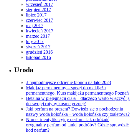
wrzesień 2017
sierpień 2017
lipiec 2017
czerwiec 2017
maj 2017
kwiecień 2017
marzec 2017
luty 2017
styczeń 2017
grudzień 2016
listopad 2016
Uroda
3 najmodniejsze odcienie blondu na lato 2023
Makijaż permanentny – sprzęt do makijażu
permanentnego. Kurs makijażu permanentnego Poznań
Betaina w pielęgnacji ciała – dlaczego warto włączyć ją
do swojej rutyny kosmetycznej?
Jaki perfum na prezent? Dowiedz się o pochodzeniu
nazwy woda kolońska – woda kolońska czy toaletowa?
Numer identyfikacyjny perfum. Jak odróżnić
oryginalny perfum od taniej podróby? Gdzie sprawdzić
kod perfum?