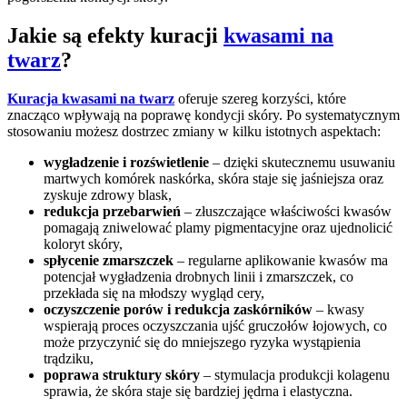
Jakie są efekty kuracji
kwasami na
twarz
?
Kuracja kwasami na twarz
oferuje szereg korzyści, które
znacząco wpływają na poprawę kondycji skóry. Po systematycznym
stosowaniu możesz dostrzec zmiany w kilku istotnych aspektach:
wygładzenie i rozświetlenie
– dzięki skutecznemu usuwaniu
martwych komórek naskórka, skóra staje się jaśniejsza oraz
zyskuje zdrowy blask,
redukcja przebarwień
– złuszczające właściwości kwasów
pomagają zniwelować plamy pigmentacyjne oraz ujednolicić
koloryt skóry,
spłycenie zmarszczek
– regularne aplikowanie kwasów ma
potencjał wygładzenia drobnych linii i zmarszczek, co
przekłada się na młodszy wygląd cery,
oczyszczenie porów i redukcja zaskórników
– kwasy
wspierają proces oczyszczania ujść gruczołów łojowych, co
może przyczynić się do mniejszego ryzyka wystąpienia
trądziku,
poprawa struktury skóry
– stymulacja produkcji kolagenu
sprawia, że skóra staje się bardziej jędrna i elastyczna.