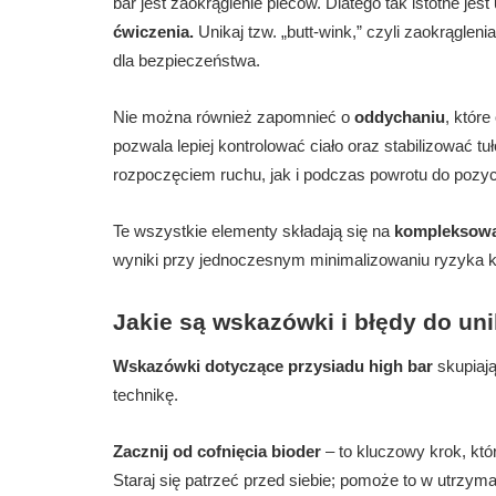
bar jest zaokrąglenie pleców. Dlatego tak istotne jest
ćwiczenia.
Unikaj tzw. „butt-wink,” czyli zaokrągle
dla bezpieczeństwa.
Nie można również zapomnieć o
oddychaniu
, któr
pozwala lepiej kontrolować ciało oraz stabilizować 
rozpoczęciem ruchu, jak i podczas powrotu do pozycj
Te wszystkie elementy składają się na
kompleksową 
wyniki przy jednoczesnym minimalizowaniu ryzyka ko
Jakie są wskazówki i błędy do uni
Wskazówki dotyczące przysiadu high bar
skupiają
technikę.
Zacznij od cofnięcia bioder
– to kluczowy krok, któ
Staraj się patrzeć przed siebie; pomoże to w utrzym