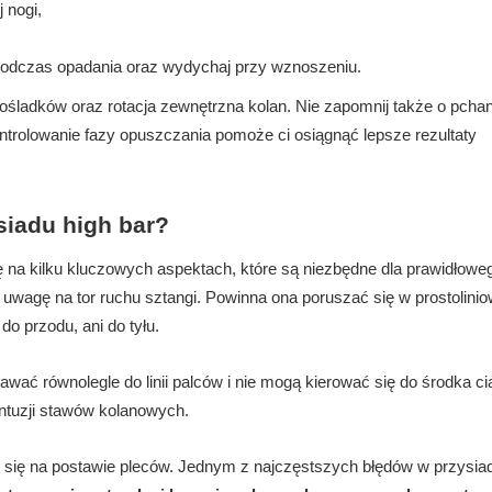
 nogi,
podczas opadania oraz wydychaj przy wznoszeniu.
pośladków oraz rotacja zewnętrzna kolan. Nie zapomnij także o pchan
trolowanie fazy opuszczania pomoże ci osiągnąć lepsze rezultaty
siadu high bar?
ę na kilku kluczowych aspektach, które są niezbędne dla prawidłowe
wagę na tor ruchu sztangi. Powinna ona poruszać się w prostolini
 do przodu, ani do tyłu.
ać równolegle do linii palców i nie mogą kierować się do środka cia
ntuzji stawów kolanowych.
 się na postawie pleców. Jednym z najczęstszych błędów w przysiad