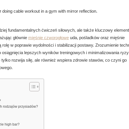
ardziej fundamentalnych ćwiczeń siłowych, ale także kluczowy elemen
gażując głównie
mięśnie czworogłowe
uda, pośladków oraz mięśnie
rolę w poprawie wydolności i stabilizacji postawy. Zrozumienie techn
o osiągnięcia lepszych wyników treningowych i minimalizowania ryz
tylko rozwija siłę, ale również wspiera zdrowie stawów, co czyni go
owego.
?
ch rodzajów przysiadów?
zie high bar?