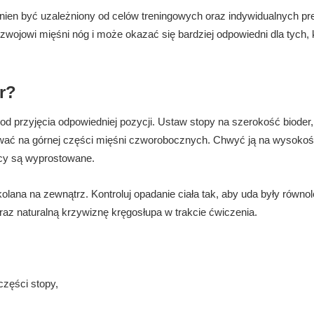
ien być uzależniony od celów treningowych oraz indywidualnych pre
wojowi mięśni nóg i może okazać się bardziej odpowiedni dla tych, 
r?
j od przyjęcia odpowiedniej pozycji. Ustaw stopy na szerokość bioder,
ać na górnej części mięśni czworobocznych. Chwyć ją na wysokoś
plecy są wyprostowane.
kolana na zewnątrz. Kontroluj opadanie ciała tak, aby uda były równol
raz naturalną krzywiznę kręgosłupa w trakcie ćwiczenia.
części stopy,