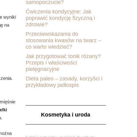
samopoczucie?
Ćwiczenia kondycyjne: Jak
e wyniki
poprawić kondycję fizyczną i
zdrowie?
gę na
Przeciwwskazania do
stosowania kwasów na twarz –
co warto wiedzieć?
Jak przygotować tonik różany?
Przepis i właściwości
pielęgnacyjne
Dieta paleo – zasady, korzyści i
zenia.
przykładowy jadłospis
 mięśnie
elki
Kosmetyka i uroda
a.
 można