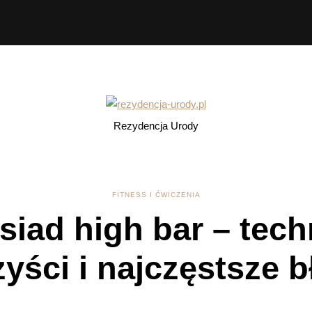
Rezydencja Urody
FITNESS I ĆWICZENIA
siad high bar – tech
zyści i najczęstsze b