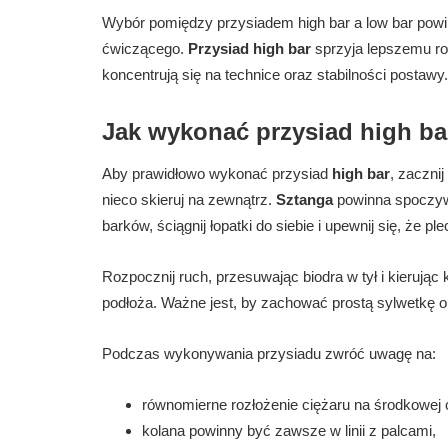
Wybór pomiędzy przysiadem high bar a low bar powin
ćwiczącego.
Przysiad high bar
sprzyja lepszemu roz
koncentrują się na technice oraz stabilności postawy.
Jak wykonać przysiad high ba
Aby prawidłowo wykonać przysiad
high bar
, zaczni
nieco skieruj na zewnątrz.
Sztanga
powinna spoczyw
barków, ściągnij łopatki do siebie i upewnij się, że 
Rozpocznij ruch, przesuwając biodra w tył i kierując 
podłoża. Ważne jest, by zachować prostą sylwetkę o
Podczas wykonywania przysiadu zwróć uwagę na:
równomierne rozłożenie ciężaru na środkowej 
kolana powinny być zawsze w linii z palcami,