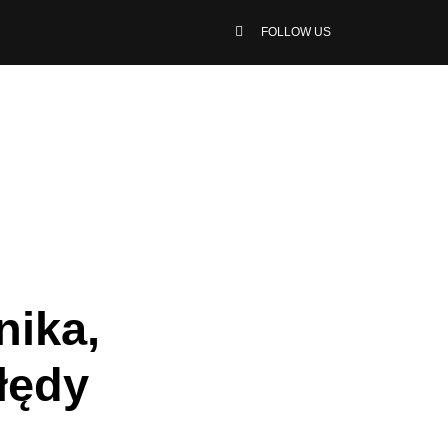
FOLLOW US
nika,
łędy