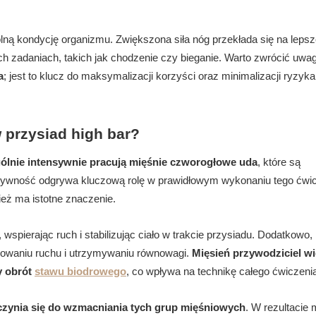
lną kondycję organizmu. Zwiększona siła nóg przekłada się na lepsz
h zadaniach, takich jak chodzenie czy bieganie. Warto zwrócić uwa
a
; jest to klucz do maksymalizacji korzyści oraz minimalizacji ryzyka
 przysiad high bar?
ólnie intensywnie pracują mięśnie czworogłowe uda
, które są
ktywność odgrywa kluczową rolę w prawidłowym wykonaniu tego ćwic
eż ma istotne znaczenie.
, wspierając ruch i stabilizując ciało w trakcie przysiadu. Dodatkowo,
lowaniu ruchu i utrzymywaniu równowagi.
Mięsień przywodziciel wi
y obrót
stawu biodrowego
, co wpływa na technikę całego ćwiczeni
czynia się do wzmacniania tych grup mięśniowych
. W rezultacie