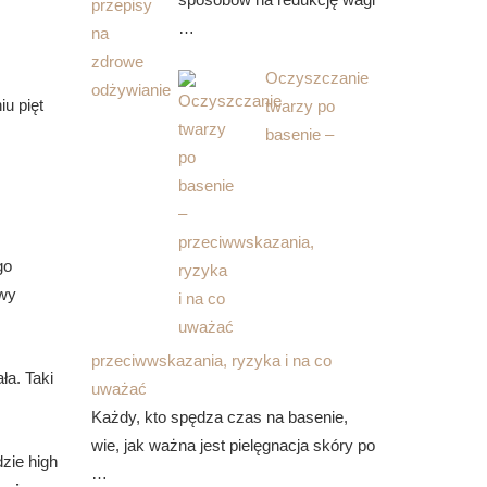
…
Oczyszczanie
iu pięt
twarzy po
basenie –
go
owy
przeciwwskazania, ryzyka i na co
ła. Taki
uważać
Każdy, kto spędza czas na basenie,
wie, jak ważna jest pielęgnacja skóry po
zie high
…