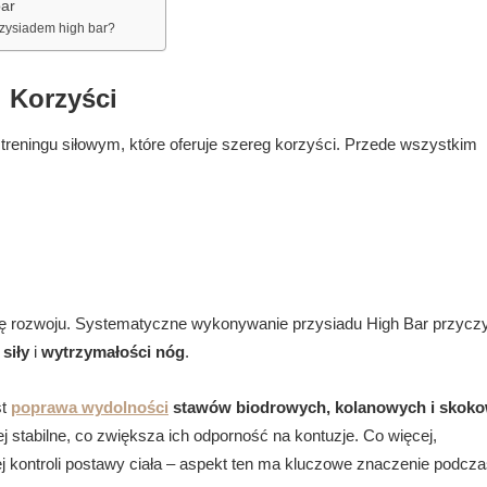
bar
rzysiadem high bar?
i Korzyści
 treningu siłowym, które oferuje szereg korzyści. Przede wszystkim
cję rozwoju. Systematyczne wykonywanie przysiadu High Bar przyczy
y
siły
i
wytrzymałości nóg
.
st
poprawa wydolności
stawów biodrowych, kolanowych i skok
ej stabilne, co zwiększa ich odporność na kontuzje. Co więcej,
ej kontroli postawy ciała – aspekt ten ma kluczowe znaczenie podcz