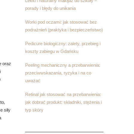
Lekki i naturalny makijaż do szkoły –
porady i błędy do unikania
Worki pod oczami: jak stosować bez
podrażnień (praktyka i bezpieczeństwo)
Pedicure biologiczny: zalety, przebieg i
koszty zabiegu w Gdańsku
e oraz
Peeling mechaniczny a przebarwienia:
i
przeciwwskazania, ryzyka i na co
e
uważać
Retinal jak stosować na przebarwienia:
jak dobrać produkt: składniki, stężenia i
to,
typ skóry
e siły
a