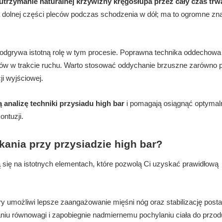
utrzymanie naturalnej krzywizny kręgosłupa przez cały czas trw
nia dolnej części pleców podczas schodzenia w dół; ma to ogromne zn
e odgrywa istotną rolę w tym procesie. Poprawna technika oddechowa
tułów w trakcie ruchu. Warto stosować oddychanie brzuszne zarówno 
i wyjściowej.
analizę techniki przysiadu high bar
i pomagają osiągnąć optymal
ntuzji.
kania przy przysiadzie high bar?
 się na istotnych elementach, które pozwolą Ci uzyskać prawidłową
ry umożliwi lepsze zaangażowanie mięśni nóg oraz stabilizację post
aniu równowagi i zapobiegnie nadmiernemu pochylaniu ciała do przod