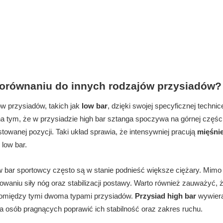
porównaniu do innych rodzajów przysiadów?
ów przysiadów, takich jak
low bar
, dzięki swojej specyficznej technic
tym, że w przysiadzie high bar sztanga spoczywa na górnej częśc
towanej pozycji. Taki układ sprawia, że intensywniej pracują
mięśni
low bar.
w bar sportowcy często są w stanie podnieść większe ciężary. Mimo 
waniu siły nóg oraz stabilizacji postawy. Warto również zauważyć, ż
ę pomiędzy tymi dwoma typami przysiadów.
Przysiad high bar
wywier
a osób pragnących poprawić ich stabilność oraz zakres ruchu.