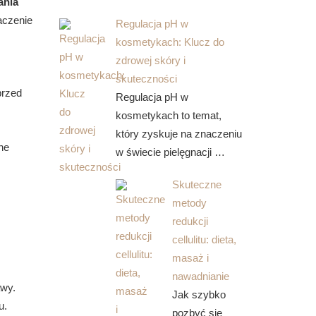
ania
aczenie
Regulacja pH w
kosmetykach: Klucz do
zdrowej skóry i
skuteczności
przed
Regulacja pH w
kosmetykach to temat,
który zyskuje na znaczeniu
ne
w świecie pielęgnacji …
Skuteczne
metody
redukcji
cellulitu: dieta,
masaż i
nawadnianie
awy.
Jak szybko
u.
pozbyć się