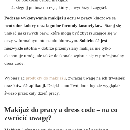
sięgnij po tusz do rzęs, który je wydłuży i zagęści.
Podczas wykonywania makijażu oczu w pracy
kluczowe są
neutralne kolory
oraz
łagodne formuły kosmetyków
. Staraj się
unikać jaskrawych barw, które mogą być zbyt rzucające się w
oczy w formalnym otoczeniu biurowym.
Subtelność jest
niezwykle istotna
– dobrze przemyślany makijaż nie tylko
eksponuje urodę, ale także doskonale wpisuje się w profesjonalny
dress code.
Wybierając
produkty do makijażu
, zwracaj uwagę na ich
trwałość
oraz
łatwość aplikacji
. Dzięki temu Twój look będzie wyglądał
świeżo przez cały dzień pracy.
Makijaż do pracy a dress code – na co
zwrócić uwagę?
Makijaż
, który nosimy do pracy, powinien być zgodny z