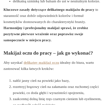
delikatną szminkę lub balsam do ust w neutralnym kolorze.
Kluczowe zasady dotyczące delikatnego makijażu do pracy
to
staranność oraz dobór odpowiednich kolorów i formuł
kosmetyków dostosowanych do charakterystyki branży.
Harmonijny i profesjonalny makijaż sprawi, że zrobisz
pozytywne pierwsze wrażenie oraz poprawisz swoje
samopoczucie w miejscu pracy.
Makijaż oczu do pracy – jak go wykonać?
Aby uzyskać
delikatny makijaż oczu
idealny do biura, warto
zastosować kilka łatwych kroków:
nałóż jasny cień na powieki jako bazy,
rozetrzyj brązowy cień na załamaniu oraz ruchomej części
powieki, co doda głębi i wyrazistości spojrzeniu,
zaakcentuj dolną linię rzęs czarnym cieniem lub eyelinerem,
co podkreśli całość makijażu,