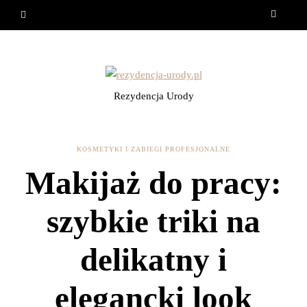
Rezydencja Urody
KOSMETYKI I ZABIEGI PROFESJONALNE
Makijaż do pracy:
szybkie triki na
delikatny i
elegancki look