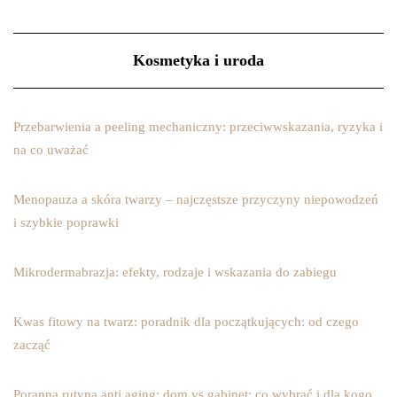
Kosmetyka i uroda
Przebarwienia a peeling mechaniczny: przeciwwskazania, ryzyka i
na co uważać
Menopauza a skóra twarzy – najczęstsze przyczyny niepowodzeń
i szybkie poprawki
Mikrodermabrazja: efekty, rodzaje i wskazania do zabiegu
Kwas fitowy na twarz: poradnik dla początkujących: od czego
zacząć
Poranna rutyna anti aging: dom vs gabinet: co wybrać i dla kogo