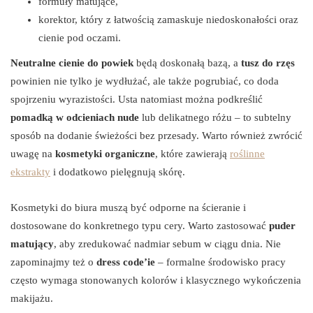
formuły matujące,
korektor, który z łatwością zamaskuje niedoskonałości oraz
cienie pod oczami.
Neutralne cienie do powiek
będą doskonałą bazą, a
tusz do rzęs
powinien nie tylko je wydłużać, ale także pogrubiać, co doda
spojrzeniu wyrazistości. Usta natomiast można podkreślić
pomadką w odcieniach nude
lub delikatnego różu – to subtelny
sposób na dodanie świeżości bez przesady. Warto również zwrócić
uwagę na
kosmetyki organiczne
, które zawierają
roślinne
ekstrakty
i dodatkowo pielęgnują skórę.
Kosmetyki do biura muszą być odporne na ścieranie i
dostosowane do konkretnego typu cery. Warto zastosować
puder
matujący
, aby zredukować nadmiar sebum w ciągu dnia. Nie
zapominajmy też o
dress code’ie
– formalne środowisko pracy
często wymaga stonowanych kolorów i klasycznego wykończenia
makijażu.