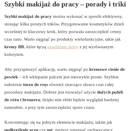
Szybki makijaż do pracy – porady i triki
Szybki makijaż do pracy
można wykonać w sposób efektywny,
stosując kilka prostych trików. Przygotowanie kosmetyków dzień
wcześniej to kluczowy krok, który pozwala zaoszczędzić cenny
czas rano. Warto sięgnąć po produkty wielofunkcyjne, takie jak
kremy BB
, które łączą
nawilżenie skóry
z jej wyrównanym
kolorytem.
Aby przyspieszyć aplikację, warto sięgnąć po
kremowe cienie do
powiek
– ich wklepanie palcem jest niezwykle proste. Szybkie
nałożenie
tuszu do rzęs
również znacząco skraca czas całej
procedury makijażu. Dobrze jest rozważyć użycie
dużych pędzli
do różu i bronzera
; dzięki nim efekt będzie wyglądał bardziej
naturalnie, a przy tym zaoszczędzisz sporo czasu.
Koncentrując się na jednym elemencie makijażu, takim jak
podkreślenie oczu
czy
ust
, możesz osiągnąć zachwycający