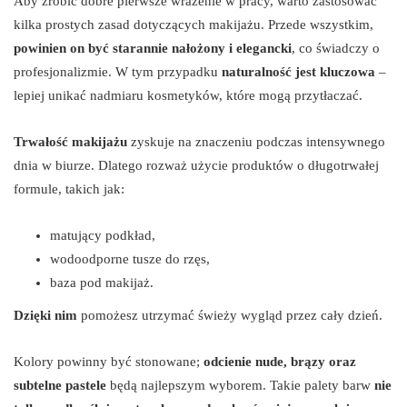
Aby zrobić dobre pierwsze wrażenie w pracy, warto zastosować
kilka prostych zasad dotyczących makijażu. Przede wszystkim,
powinien on być starannie nałożony i elegancki
, co świadczy o
profesjonalizmie. W tym przypadku
naturalność jest kluczowa
–
lepiej unikać nadmiaru kosmetyków, które mogą przytłaczać.
Trwałość makijażu
zyskuje na znaczeniu podczas intensywnego
dnia w biurze. Dlatego rozważ użycie produktów o długotrwałej
formule, takich jak:
matujący podkład,
wodoodporne tusze do rzęs,
baza pod makijaż.
Dzięki nim
pomożesz utrzymać świeży wygląd przez cały dzień.
Kolory powinny być stonowane;
odcienie nude, brązy oraz
subtelne pastele
będą najlepszym wyborem. Takie palety barw
nie