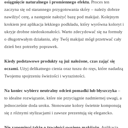
osiągnięcie naturalnego i promiennego efektu.
Proces ten
zaczyna się od starannego przygotowania skóry – należy dobrze
nawilżyć cerę, a następnie nałożyć bazę pod makijaż. Kolejnym
krokiem jest aplikacja lekkiego podkładu, który wyrówna koloryt i
ukryje drobne niedoskonałości. Warto zdecydować się na formuły
o długotrwałym działaniu, aby Twój makijaż mógł przetrwać cały
dzień bez potrzeby poprawek.
Kiedy podstawowe produkty są już nałożone, czas zająć się
oczami.
Użyj delikatnego cienia oraz tuszu do rzęs, które nadadzą
Twojemu spojrzeniu świeżości i wyrazistości.
Na koniec wybierz neutralny odcień pomadki lub błyszczyka
–
to idealne rozwiązanie, które nie przyciągnie nadmiernej uwagi, a
jednocześnie doda uroku. Stonowane kolory świetnie komponują
się z różnymi stylizacjami i zawsze prezentują się elegancko.
Nie zapominaj także o trwałości swojego makijażu.
Aplikacja