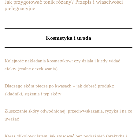
Jak przygotować tonik różany? Przepis i właściwości
pielęgnacyjne
Kosmetyka i uroda
Kolejność nakładania kosmetyków: czy działa i kiedy widać
efekty (realne oczekiwania)
Dlaczego skóra piecze po kwasach – jak dobrać produkt:
składniki, stężenia i typ skóry
Złuszczanie skóry odwodnionej: przeciwwskazania, ryzyka i na co
uważać
Kwas glikolowy latem: jak stosować bez podrażnień (praktyka i