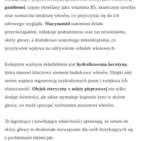
panthenol
, często określany jako witamina B5, skutecznie nawilża
oraz wzmacnia strukturę włosów, co przyczynia się do ich
zdrowego wyglądu.
Niacynamid
natomiast działa
przeciwzapalnie, redukuje podrażnienia oraz zaczerwienienia
skóry głowy, a dodatkowo wspomaga mikrokrążenie, co
pozytywnie wpływa na odżywienie cebulek włosowych.
Kolejnym ważnym składnikiem jest
hydrolizowana keratyna
,
która stanowi kluczowy element budulcowy włosów. Dzięki niej
serum wspiera regenerację uszkodzonych pasm i zwiększa ich
elastyczność.
Olejek eteryczny z mięty pieprzowej
nie tylko
dodaje świeżości, ale także stymuluje krążenie krwi w skórze
głowy, co może sprzyjać szybszemu porostowi włosów.
Te łagodzące i nawilżające właściwości sprawiają, że serum do
skóry głowy to doskonałe rozwiązanie dla osób borykających się
z problemami takimi jak: