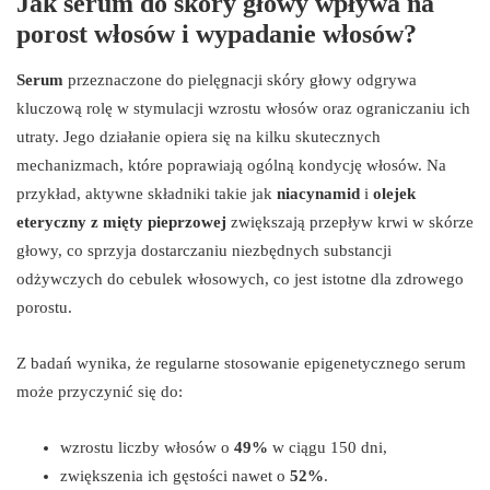
Jak serum do skóry głowy wpływa na
porost włosów i wypadanie włosów?
Serum
przeznaczone do pielęgnacji skóry głowy odgrywa
kluczową rolę w stymulacji wzrostu włosów oraz ograniczaniu ich
utraty. Jego działanie opiera się na kilku skutecznych
mechanizmach, które poprawiają ogólną kondycję włosów. Na
przykład, aktywne składniki takie jak
niacynamid
i
olejek
eteryczny z mięty pieprzowej
zwiększają przepływ krwi w skórze
głowy, co sprzyja dostarczaniu niezbędnych substancji
odżywczych do cebulek włosowych, co jest istotne dla zdrowego
porostu.
Z badań wynika, że regularne stosowanie epigenetycznego serum
może przyczynić się do:
wzrostu liczby włosów o
49%
w ciągu 150 dni,
zwiększenia ich gęstości nawet o
52%
.