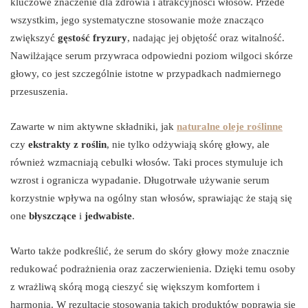
kluczowe znaczenie dla zdrowia i atrakcyjności włosów. Przede
wszystkim, jego systematyczne stosowanie może znacząco
zwiększyć
gęstość fryzury
, nadając jej objętość oraz witalność.
Nawilżające serum przywraca odpowiedni poziom wilgoci skórze
głowy, co jest szczególnie istotne w przypadkach nadmiernego
przesuszenia.
Zawarte w nim aktywne składniki, jak
naturalne oleje roślinne
czy
ekstrakty z roślin
, nie tylko odżywiają skórę głowy, ale
również wzmacniają cebulki włosów. Taki proces stymuluje ich
wzrost i ogranicza wypadanie. Długotrwałe używanie serum
korzystnie wpływa na ogólny stan włosów, sprawiając że stają się
one
błyszczące
i
jedwabiste
.
Warto także podkreślić, że serum do skóry głowy może znacznie
redukować podrażnienia oraz zaczerwienienia. Dzięki temu osoby
z wrażliwą skórą mogą cieszyć się większym komfortem i
harmonią. W rezultacie stosowania takich produktów poprawia się