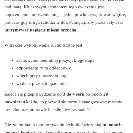
nad matą. Kluczowym elementem tego ćwiczenia jest
naprzemienne unoszenie nóg – jedna powinna wędrować w górę,
podczas gdy druga schodzi w dół. Pamiętaj, aby przez cały czas
utrzymywać napięcie mięśni brzucha
.
W trakcie wykonywania ruchu istotne jest:
zachowanie neutralnej pozycji kręgosłupa,
odpowiedni rytm oddechowy,
wdech przy unoszeniu nóg,
wydech przy ich opadaniu.
Zaleca się przeprowadzenie od
3 do 4 serii
po około
20
powtórzeń
każda, co pozwoli skutecznie zaangażować mięśnie
brzucha oraz poprawić ich siłę i wytrzymałość.
Nie zapominaj o monitorowaniu techniki ćwiczenia;
to pomoże
uniknąć kontuzji
i maksymalizować korzyści płynące z treningu.