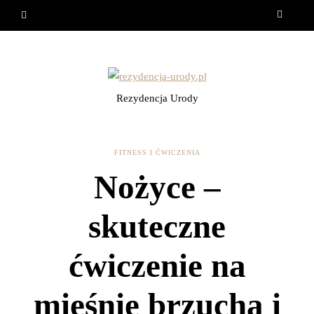
Rezydencja Urody
FITNESS I ĆWICZENIA
Nożyce –
skuteczne
ćwiczenie na
mięśnie brzucha i