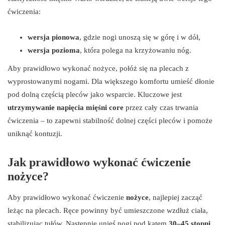
ćwiczenia:
wersja pionowa
, gdzie nogi unoszą się w górę i w dół,
wersja pozioma
, która polega na krzyżowaniu nóg.
Aby prawidłowo wykonać nożyce, połóż się na plecach z
wyprostowanymi nogami. Dla większego komfortu umieść dłonie
pod dolną częścią pleców jako wsparcie. Kluczowe jest
utrzymywanie napięcia mięśni core
przez cały czas trwania
ćwiczenia – to zapewni stabilność dolnej części pleców i pomoże
uniknąć kontuzji.
Jak prawidłowo wykonać ćwiczenie
nożyce?
Aby prawidłowo wykonać ćwiczenie
nożyce
, najlepiej zacząć
leżąc na plecach. Ręce powinny być umieszczone wzdłuż ciała,
stabilizując tułów. Następnie unieś nogi pod kątem
30–45 stopni