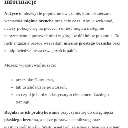
informacje
Nożyce
to niezwykle popularne ćwiczenie, które skutecznie
wzmacnia
mięśnie brzucha
oraz cały
core
. Aby je wykonać,
należy położyć się na plecach i unieść nogi, a następnie
naprzemiennie poruszać nimi w górę i w dół lub w poziomie. To
ruch angażuje przede wszystkim
mięśnie prostego brzucha
oraz
te odpowiedzialne za tzw.
„sześciopak”
.
Możesz wykonywać nożyce:
przez określony czas,
lub ustalić liczbę powtórzeń,
co czyni je bardzo elastycznym elementem każdego
treningu.
Regularne ich praktykowanie
przyczynia się do osiągnięcia
płaskiego brzucha
, a także poprawia stabilizację oraz
elastyczność mięśni. Warto wiedzieć, że istnieją dwie wersje tego