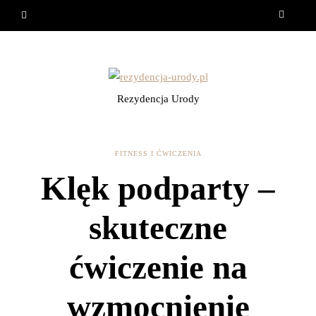
Rezydencja Urody
FITNESS I ĆWICZENIA
Klęk podparty –
skuteczne
ćwiczenie na
wzmocnienie