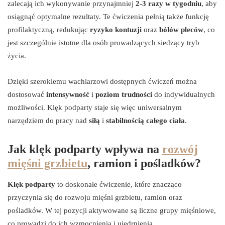
zalecają ich wykonywanie przynajmniej
2-3 razy w tygodniu
, aby
osiągnąć optymalne rezultaty. Te ćwiczenia pełnią także funkcję
profilaktyczną, redukując
ryzyko kontuzji
oraz
bólów pleców
, co
jest szczególnie istotne dla osób prowadzących siedzący tryb
życia.
Dzięki szerokiemu wachlarzowi dostępnych ćwiczeń można
dostosować
intensywność
i
poziom trudności
do indywidualnych
możliwości. Klęk podparty staje się więc uniwersalnym
narzędziem do pracy nad
siłą
i
stabilnością całego ciała
.
Jak klęk podparty wpływa na
rozwój
mięśni grzbietu
, ramion i pośladków?
Klęk podparty
to doskonałe ćwiczenie, które znacząco
przyczynia się do rozwoju mięśni grzbietu, ramion oraz
pośladków. W tej pozycji aktywowane są liczne grupy mięśniowe,
co prowadzi do ich wzmocnienia i ujędrnienia.