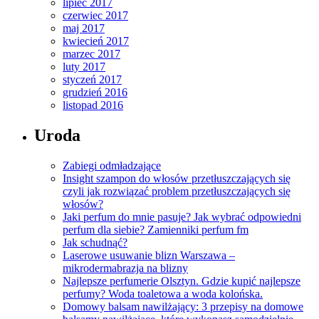
lipiec 2017
czerwiec 2017
maj 2017
kwiecień 2017
marzec 2017
luty 2017
styczeń 2017
grudzień 2016
listopad 2016
Uroda
Zabiegi odmładzające
Insight szampon do włosów przetłuszczających się
czyli jak rozwiązać problem przetłuszczających się
włosów?
Jaki perfum do mnie pasuje? Jak wybrać odpowiedni
perfum dla siebie? Zamienniki perfum fm
Jak schudnąć?
Laserowe usuwanie blizn Warszawa –
mikrodermabrazja na blizny
Najlepsze perfumerie Olsztyn. Gdzie kupić najlepsze
perfumy? Woda toaletowa a woda kolońska.
Domowy balsam nawilżający: 3 przepisy na domowe