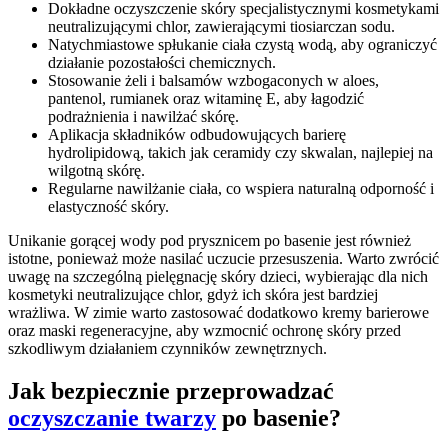
Dokładne oczyszczenie skóry specjalistycznymi kosmetykami
neutralizującymi chlor, zawierającymi tiosiarczan sodu.
Natychmiastowe spłukanie ciała czystą wodą, aby ograniczyć
działanie pozostałości chemicznych.
Stosowanie żeli i balsamów wzbogaconych w aloes,
pantenol, rumianek oraz witaminę E, aby łagodzić
podrażnienia i nawilżać skórę.
Aplikacja składników odbudowujących barierę
hydrolipidową, takich jak ceramidy czy skwalan, najlepiej na
wilgotną skórę.
Regularne nawilżanie ciała, co wspiera naturalną odporność i
elastyczność skóry.
Unikanie gorącej wody pod prysznicem po basenie jest również
istotne, ponieważ może nasilać uczucie przesuszenia. Warto zwrócić
uwagę na szczególną pielęgnację skóry dzieci, wybierając dla nich
kosmetyki neutralizujące chlor, gdyż ich skóra jest bardziej
wrażliwa. W zimie warto zastosować dodatkowo kremy barierowe
oraz maski regeneracyjne, aby wzmocnić ochronę skóry przed
szkodliwym działaniem czynników zewnętrznych.
Jak bezpiecznie przeprowadzać
oczyszczanie twarzy
po basenie?