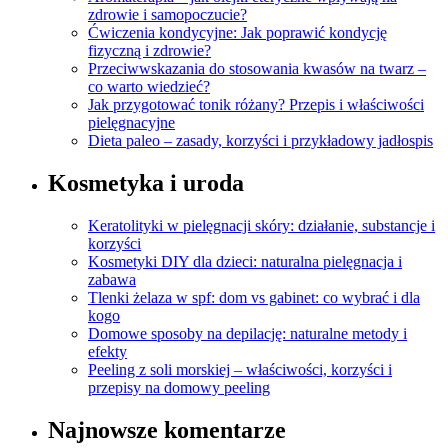
zdrowie i samopoczucie?
Ćwiczenia kondycyjne: Jak poprawić kondycję
fizyczną i zdrowie?
Przeciwwskazania do stosowania kwasów na twarz –
co warto wiedzieć?
Jak przygotować tonik różany? Przepis i właściwości
pielęgnacyjne
Dieta paleo – zasady, korzyści i przykładowy jadłospis
Kosmetyka i uroda
Keratolityki w pielęgnacji skóry: działanie, substancje i
korzyści
Kosmetyki DIY dla dzieci: naturalna pielęgnacja i
zabawa
Tlenki żelaza w spf: dom vs gabinet: co wybrać i dla
kogo
Domowe sposoby na depilację: naturalne metody i
efekty
Peeling z soli morskiej – właściwości, korzyści i
przepisy na domowy peeling
Najnowsze komentarze