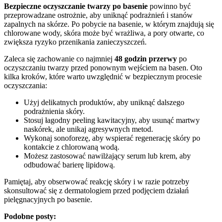
Bezpieczne oczyszczanie twarzy po basenie
powinno być
przeprowadzane ostrożnie, aby uniknąć podrażnień i stanów
zapalnych na skórze. Po pobycie na basenie, w którym znajdują się
chlorowane wody, skóra może być wrażliwa, a pory otwarte, co
zwiększa ryzyko przenikania zanieczyszczeń.
Zaleca się zachowanie co najmniej
48 godzin przerwy
po
oczyszczaniu twarzy przed ponownym wejściem na basen. Oto
kilka kroków, które warto uwzględnić w bezpiecznym procesie
oczyszczania:
Użyj delikatnych produktów, aby uniknąć dalszego
podrażnienia skóry.
Stosuj łagodny peeling kawitacyjny, aby usunąć martwy
naskórek, ale unikaj agresywnych metod.
Wykonaj sonoforezę, aby wspierać regenerację skóry po
kontakcie z chlorowaną wodą.
Możesz zastosować nawilżający serum lub krem, aby
odbudować barierę lipidową.
Pamiętaj, aby obserwować reakcję skóry i w razie potrzeby
skonsultować się z dermatologiem przed podjęciem działań
pielęgnacyjnych po basenie.
Podobne posty: