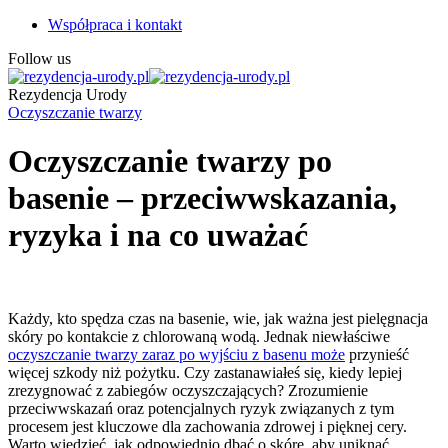
Współpraca i kontakt
Follow us
Rezydencja Urody
Oczyszczanie twarzy
Oczyszczanie twarzy po
basenie – przeciwwskazania,
ryzyka i na co uważać
Każdy, kto spędza czas na basenie, wie, jak ważna jest pielęgnacja
skóry po kontakcie z chlorowaną wodą. Jednak niewłaściwe
oczyszczanie twarzy zaraz po wyjściu z basenu może
przynieść
więcej szkody niż pożytku. Czy zastanawiałeś się, kiedy lepiej
zrezygnować z zabiegów oczyszczających? Zrozumienie
przeciwwskazań oraz potencjalnych ryzyk związanych z tym
procesem jest kluczowe dla zachowania zdrowej i pięknej cery.
Warto wiedzieć, jak odpowiednio dbać o skórę, aby uniknąć