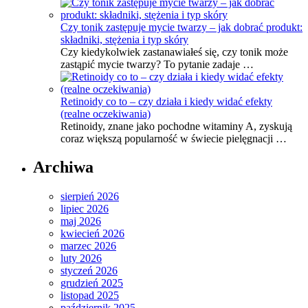
Czy tonik zastępuje mycie twarzy – jak dobrać produkt:
składniki, stężenia i typ skóry
Czy kiedykolwiek zastanawiałeś się, czy tonik może
zastąpić mycie twarzy? To pytanie zadaje …
Retinoidy co to – czy działa i kiedy widać efekty
(realne oczekiwania)
Retinoidy, znane jako pochodne witaminy A, zyskują
coraz większą popularność w świecie pielęgnacji …
Archiwa
sierpień 2026
lipiec 2026
maj 2026
kwiecień 2026
marzec 2026
luty 2026
styczeń 2026
grudzień 2025
listopad 2025
październik 2025