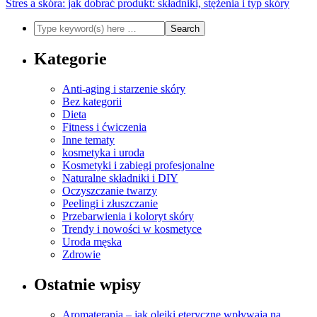
Stres a skóra: jak dobrać produkt: składniki, stężenia i typ skóry
Kategorie
Anti-aging i starzenie skóry
Bez kategorii
Dieta
Fitness i ćwiczenia
Inne tematy
kosmetyka i uroda
Kosmetyki i zabiegi profesjonalne
Naturalne składniki i DIY
Oczyszczanie twarzy
Peelingi i złuszczanie
Przebarwienia i koloryt skóry
Trendy i nowości w kosmetyce
Uroda męska
Zdrowie
Ostatnie wpisy
Aromaterapia – jak olejki eteryczne wpływają na