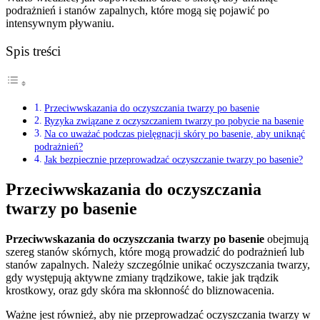
podrażnień i stanów zapalnych, które mogą się pojawić po
intensywnym pływaniu.
Spis treści
Przeciwwskazania do oczyszczania twarzy po basenie
Ryzyka związane z oczyszczaniem twarzy po pobycie na basenie
Na co uważać podczas pielęgnacji skóry po basenie, aby uniknąć
podrażnień?
Jak bezpiecznie przeprowadzać oczyszczanie twarzy po basenie?
Przeciwwskazania do oczyszczania
twarzy po basenie
Przeciwwskazania do oczyszczania twarzy po basenie
obejmują
szereg stanów skórnych, które mogą prowadzić do podrażnień lub
stanów zapalnych. Należy szczególnie unikać oczyszczania twarzy,
gdy występują aktywne zmiany trądzikowe, takie jak trądzik
krostkowy, oraz gdy skóra ma skłonność do bliznowacenia.
Ważne jest również, aby nie przeprowadzać oczyszczania twarzy w