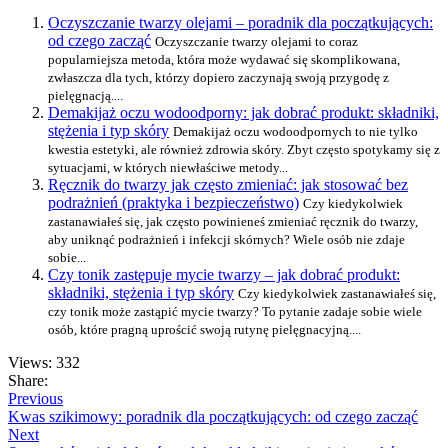
Oczyszczanie twarzy olejami – poradnik dla początkujących:
od czego zacząć
Oczyszczanie twarzy olejami to coraz
popularniejsza metoda, która może wydawać się skomplikowana,
zwłaszcza dla tych, którzy dopiero zaczynają swoją przygodę z
pielęgnacją....
Demakijaż oczu wodoodporny: jak dobrać produkt: składniki,
stężenia i typ skóry
Demakijaż oczu wodoodpornych to nie tylko
kwestia estetyki, ale również zdrowia skóry. Zbyt często spotykamy się z
sytuacjami, w których niewłaściwe metody...
Ręcznik do twarzy jak często zmieniać: jak stosować bez
podrażnień (praktyka i bezpieczeństwo)
Czy kiedykolwiek
zastanawiałeś się, jak często powinieneś zmieniać ręcznik do twarzy,
aby uniknąć podrażnień i infekcji skórnych? Wiele osób nie zdaje
sobie...
Czy tonik zastępuje mycie twarzy – jak dobrać produkt:
składniki, stężenia i typ skóry
Czy kiedykolwiek zastanawiałeś się,
czy tonik może zastąpić mycie twarzy? To pytanie zadaje sobie wiele
osób, które pragną uprościć swoją rutynę pielęgnacyjną....
Views: 332
Share:
Previous
Kwas szikimowy: poradnik dla początkujących: od czego zacząć
Next