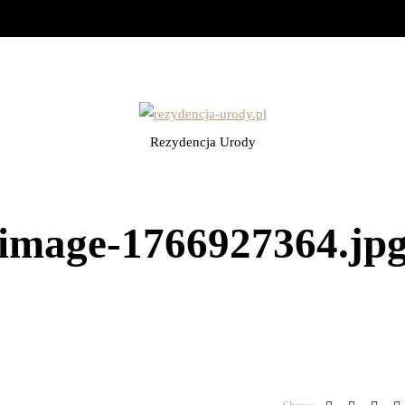
Rezydencja Urody
image-1766927364.jp