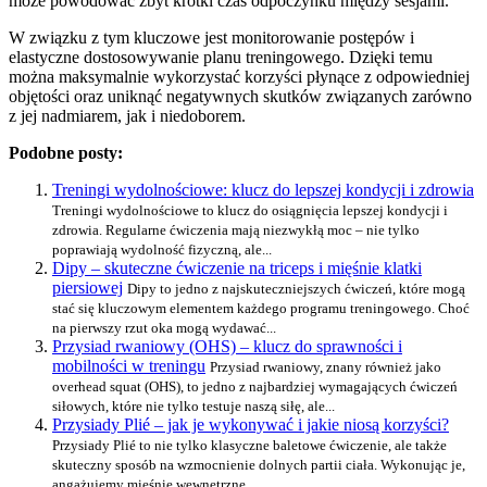
może powodować zbyt krótki czas odpoczynku między sesjami.
W związku z tym kluczowe jest monitorowanie postępów i
elastyczne dostosowywanie planu treningowego. Dzięki temu
można maksymalnie wykorzystać korzyści płynące z odpowiedniej
objętości oraz uniknąć negatywnych skutków związanych zarówno
z jej nadmiarem, jak i niedoborem.
Podobne posty:
Treningi wydolnościowe: klucz do lepszej kondycji i zdrowia
Treningi wydolnościowe to klucz do osiągnięcia lepszej kondycji i
zdrowia. Regularne ćwiczenia mają niezwykłą moc – nie tylko
poprawiają wydolność fizyczną, ale...
Dipy – skuteczne ćwiczenie na triceps i mięśnie klatki
piersiowej
Dipy to jedno z najskuteczniejszych ćwiczeń, które mogą
stać się kluczowym elementem każdego programu treningowego. Choć
na pierwszy rzut oka mogą wydawać...
Przysiad rwaniowy (OHS) – klucz do sprawności i
mobilności w treningu
Przysiad rwaniowy, znany również jako
overhead squat (OHS), to jedno z najbardziej wymagających ćwiczeń
siłowych, które nie tylko testuje naszą siłę, ale...
Przysiady Plié – jak je wykonywać i jakie niosą korzyści?
Przysiady Plié to nie tylko klasyczne baletowe ćwiczenie, ale także
skuteczny sposób na wzmocnienie dolnych partii ciała. Wykonując je,
angażujemy mięśnie wewnętrzne...