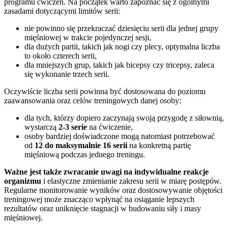
programu ćwiczeń. Na początek warto zapoznać się z ogólnymi
zasadami dotyczącymi limitów serii:
nie powinno się przekraczać dziesięciu serii dla jednej grupy
mięśniowej w trakcie pojedynczej sesji,
dla dużych partii, takich jak nogi czy plecy, optymalna liczba
to około czterech serii,
dla mniejszych grup, takich jak bicepsy czy tricepsy, zaleca
się wykonanie trzech serii.
Oczywiście liczba serii powinna być dostosowana do poziomu
zaawansowania oraz celów treningowych danej osoby:
dla tych, którzy dopiero zaczynają swoją przygodę z siłownią,
wystarczą
2-3 serie
na ćwiczenie,
osoby bardziej doświadczone mogą natomiast potrzebować
od
12 do maksymalnie 16 serii
na konkretną partię
mięśniową podczas jednego treningu.
Ważne jest także zwracanie uwagi na indywidualne reakcje
organizmu
i elastyczne zmienianie zakresu serii w miarę postępów.
Regularne monitorowanie wyników oraz dostosowywanie objętości
treningowej może znacząco wpłynąć na osiąganie lepszych
rezultatów oraz uniknięcie stagnacji w budowaniu siły i masy
mięśniowej.