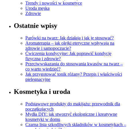
Trendy i nowości w kosmetyce
Uroda męska
Zdrowie
Ostatnie wpisy
Parówki na twarz: Jak działają i jak je stosować?
Aromaterapia – jak olejki eteryczne wpływają na
zdrowie i samopoczucie?
Ćwiczenia kondycyjne: Jak poprawić kondycję
fizyczną i zdrowie?
Przeciwwskazania do stosowania kwasów na twarz –
co warto wiedzieć?
Jak przygotować tonik różany? Przepis i właściwości
pielęgnacyjne
Kosmetyka i uroda
Podstawowe produkty do makijażu: przewodnik dla
początkujących
Mydła DIY: jak stworzyć ekologiczne i kreatywne
kosmetyki w domu
Czarna lista szkodliwych składników w kosmetykach –