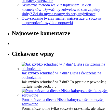
co należy wiedzieć?
Skuteczna metoda walki z trądzikiem. Jakich
kosmetyków używać, by zniwelować stan zapalny
skóry? Żel do mycia twarzy do cery trądzikowej
Oczyszczanie twarzy suchej: najczęstsze przyczyny
niepowodzeń i szybkie poprawki
Najnowsze komentarze
Ciekawsze wpisy
Jak szybko schudnąć w 7 dni? Dieta i ćwiczenia na
odchudzanie
Jak szybko schudnąć w 7 dni? To pytanie z pewnością
nurtuje wiele osób, …
Pomarańcze na diecie: Niska kaloryczność i korzyści
zdrowotne
Pomarańcze to nie tylko soczysty przysmak, ale także