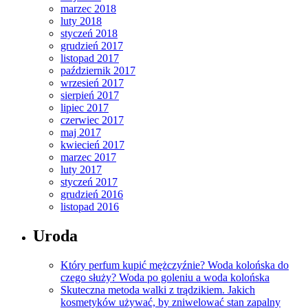
marzec 2018
luty 2018
styczeń 2018
grudzień 2017
listopad 2017
październik 2017
wrzesień 2017
sierpień 2017
lipiec 2017
czerwiec 2017
maj 2017
kwiecień 2017
marzec 2017
luty 2017
styczeń 2017
grudzień 2016
listopad 2016
Uroda
Który perfum kupić mężczyźnie? Woda kolońska do
czego służy? Woda po goleniu a woda kolońska
Skuteczna metoda walki z trądzikiem. Jakich
kosmetyków używać, by zniwelować stan zapalny