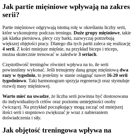
Jak partie mięśniowe wpływają na zakres
serii?
Partie mięśniowe odgrywają istotną rolę w określaniu liczby serii,
które wykonujemy podczas treningu.
Duże grupy mięśniowe
, takie
jak klatka piersiowa, plecy czy barki, zazwyczaj potrzebują
większej objętości pracy. Dlatego dla tych partii zaleca się realizację
4 serii
. Z kolei mniejsze mięśnie, na przykład biceps i triceps,
można skutecznie trenować w zaledwie
3 seriach
.
Częstotliwość treningów również wpływa na to, ile serii
powinniśmy wykonać. Jeśli trenujemy daną grupę mięśniową
dwa
razy w tygodniu
, to jesteśmy w stanie osiągnąć nawet
16-20 serii
tygodniowo
. Taki harmonogram sprzyja regeneracji oraz stymuluje
rozwój masy mięśniowej.
Warto mieć na uwadze
, że liczba serii powinna być dostosowana
do indywidualnych celów oraz poziomu umiejętności osoby
ćwiczącej. Na przykład początkujący mogą zacząć od mniejszej
ilości serii i stopniowo zwiększać je wraz z nabieraniem
doświadczenia i siły.
Jak objętość treningowa wpływa na