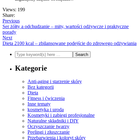
Views: 199
Share:
Previous
Ser żółty a odchudzanie – mity, wartości odżywcze i praktyczne
porady
Next
Dieta 2100 kcal – zbilansowane podejście do zdrowego odżywiania
Kategorie
Anti-aging i starzenie skóry
Bez kategorii
Dieta
Fitness i ćwiczenia
Inne tematy
kosmetyka i uroda
Kosmetyki i zabiegi profesjonalne
Naturalne składniki i DIY
Oczyszczanie twarzy
Peelingi i złuszczanie
Przebarwienia i koloryt skóry