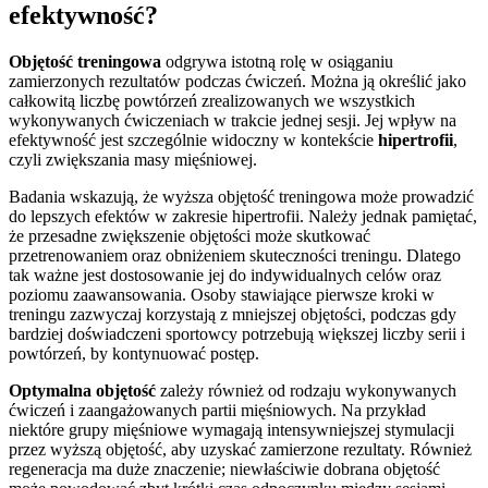
efektywność?
Objętość treningowa
odgrywa istotną rolę w osiąganiu
zamierzonych rezultatów podczas ćwiczeń. Można ją określić jako
całkowitą liczbę powtórzeń zrealizowanych we wszystkich
wykonywanych ćwiczeniach w trakcie jednej sesji. Jej wpływ na
efektywność jest szczególnie widoczny w kontekście
hipertrofii
,
czyli zwiększania masy mięśniowej.
Badania wskazują, że wyższa objętość treningowa może prowadzić
do lepszych efektów w zakresie hipertrofii. Należy jednak pamiętać,
że przesadne zwiększenie objętości może skutkować
przetrenowaniem oraz obniżeniem skuteczności treningu. Dlatego
tak ważne jest dostosowanie jej do indywidualnych celów oraz
poziomu zaawansowania. Osoby stawiające pierwsze kroki w
treningu zazwyczaj korzystają z mniejszej objętości, podczas gdy
bardziej doświadczeni sportowcy potrzebują większej liczby serii i
powtórzeń, by kontynuować postęp.
Optymalna objętość
zależy również od rodzaju wykonywanych
ćwiczeń i zaangażowanych partii mięśniowych. Na przykład
niektóre grupy mięśniowe wymagają intensywniejszej stymulacji
przez wyższą objętość, aby uzyskać zamierzone rezultaty. Również
regeneracja ma duże znaczenie; niewłaściwie dobrana objętość