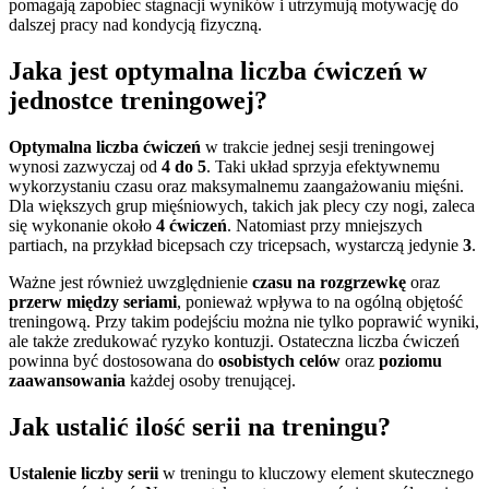
pomagają zapobiec stagnacji wyników i utrzymują motywację do
dalszej pracy nad kondycją fizyczną.
Jaka jest optymalna liczba ćwiczeń w
jednostce treningowej?
Optymalna liczba ćwiczeń
w trakcie jednej sesji treningowej
wynosi zazwyczaj od
4 do 5
. Taki układ sprzyja efektywnemu
wykorzystaniu czasu oraz maksymalnemu zaangażowaniu mięśni.
Dla większych grup mięśniowych, takich jak plecy czy nogi, zaleca
się wykonanie około
4 ćwiczeń
. Natomiast przy mniejszych
partiach, na przykład bicepsach czy tricepsach, wystarczą jedynie
3
.
Ważne jest również uwzględnienie
czasu na rozgrzewkę
oraz
przerw między seriami
, ponieważ wpływa to na ogólną objętość
treningową. Przy takim podejściu można nie tylko poprawić wyniki,
ale także zredukować ryzyko kontuzji. Ostateczna liczba ćwiczeń
powinna być dostosowana do
osobistych celów
oraz
poziomu
zaawansowania
każdej osoby trenującej.
Jak ustalić ilość serii na treningu?
Ustalenie liczby serii
w treningu to kluczowy element skutecznego