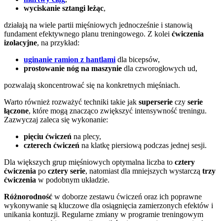
wyciskanie sztangi leżąc
,
działają na wiele partii mięśniowych jednocześnie i stanowią
fundament efektywnego planu treningowego. Z kolei
ćwiczenia
izolacyjne
, na przykład:
uginanie ramion z hantlami
dla bicepsów,
prostowanie nóg na maszynie
dla czworogłowych ud,
pozwalają skoncentrować się na konkretnych mięśniach.
Warto również rozważyć techniki takie jak
superserie
czy
serie
łączone
, które mogą znacząco zwiększyć intensywność treningu.
Zazwyczaj zaleca się wykonanie:
pięciu ćwiczeń
na plecy,
czterech ćwiczeń
na klatkę piersiową podczas jednej sesji.
Dla większych grup mięśniowych optymalna liczba to
cztery
ćwiczenia
po
cztery serie
, natomiast dla mniejszych wystarczą
trzy
ćwiczenia
w podobnym układzie.
Różnorodność
w doborze zestawu ćwiczeń oraz ich poprawne
wykonywanie są kluczowe dla osiągnięcia zamierzonych efektów i
unikania kontuzji. Regularne zmiany w programie treningowym