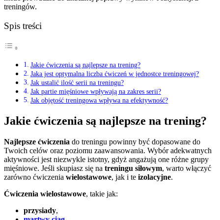
treningów.
Spis treści
Jakie ćwiczenia są najlepsze na trening?
Jaka jest optymalna liczba ćwiczeń w jednostce treningowej?
Jak ustalić ilość serii na treningu?
Jak partie mięśniowe wpływają na zakres serii?
Jak objętość treningowa wpływa na efektywność?
Jakie ćwiczenia są najlepsze na trening?
Najlepsze ćwiczenia
do treningu powinny być dopasowane do
Twoich celów oraz poziomu zaawansowania. Wybór adekwatnych
aktywności jest niezwykle istotny, gdyż angażują one różne grupy
mięśniowe. Jeśli skupiasz się na
treningu siłowym
, warto włączyć
zarówno ćwiczenia
wielostawowe
, jak i te
izolacyjne
.
Ćwiczenia wielostawowe
, takie jak:
przysiady
,
martwy ciąg
,