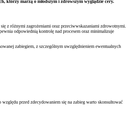
 tych, którzy marzą o młodszym i zdrowszym wyglądzie cery.
e się z różnymi zagrożeniami oraz przeciwwskazaniami zdrowotnymi.
apewnia odpowiednią kontrolę nad procesem oraz minimalizuje
esowanej zabiegiem, z szczególnym uwzględnieniem ewentualnych
ego względu przed zdecydowaniem się na zabieg warto skonsultować