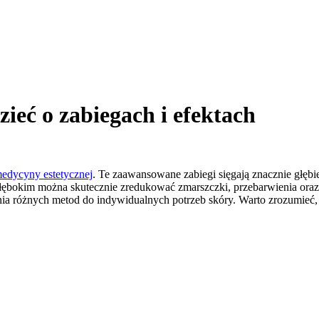
zieć o zabiegach i efektach
edycyny estetycznej
. Te zaawansowane zabiegi sięgają znacznie głębiej
łębokim można skutecznie zredukować zmarszczki, przebarwienia oraz 
a różnych metod do indywidualnych potrzeb skóry. Warto zrozumieć, jak 