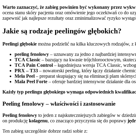
Warto zaznaczyć, że zabieg powinien być wykonany przez wykwa
ocena stanu skóry pacjenta oraz omówienie jego oczekiwań co do uz
zapewnić jak najlepsze rezultaty oraz zminimalizować ryzyko wystąpi
Jakie są rodzaje peelingów głębokich?
Peelingi głębokie
można podzielić na kilka kluczowych rodzajów, z 
peeling fenolowy
– uznawany za jedno z najbardziej intensyw
TCA Classic
– bazujący na kwasie trójchlorooctowym, skutecz
TCA Pain Control
– łagodniejsza wersja TCA Classic, wzbog
PRX – T33
– nowatorski peeling, który łączy działanie chemi
Mela Peel
– preparat skupiający się na eliminacji plam skórnyc
Mala Peel Forte
– oferuje bardziej intensywne działanie dla
Każdy typ peelingu głębokiego wymaga odpowiednich kwalifikacji
Peeling fenolowy – właściwości i zastosowanie
Peeling fenolowy
to jeden z najskuteczniejszych zabiegów w dziedzin
on produkcję
kolagenu
, co znacząco przyczynia się do poprawy
jędr
Ten zabieg szczególnie dobrze radzi sobie z: