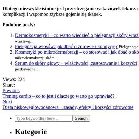
Dlatego niezwykle istotne jest przestrzeganie wskazówek lekarza 
komplikacji i wspomóc szybsze gojenie się tkanek.
Podobne posty:
Dermokosmetyki – co warto wiedzieć o pielęgnacji skóry wraż
wrażliwą,...
Pielęgnacja włosów: jak dbać o zdrowie i kondycję?
Pielęgnacja
Kosmetyki po mikrodermabrazji – co stosować i jak dbać o skó
mikrodermabrazji skóra...
Serum do skóry głowy – właściwości, zastosowanie i korzyści
pozbawione...
Views: 224
Share:
Previous
Trening cardio – co to jest i dlaczego warto go uprawiać?
Next
Dieta niskowęglowodanowa – zasady, efekty i korzyści zdrowotne
Kategorie