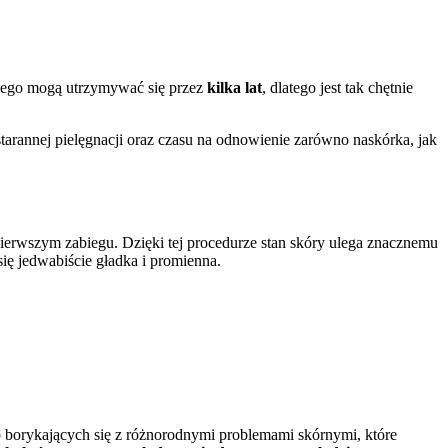
owego mogą utrzymywać się przez
kilka lat
, dlatego jest tak chętnie
tarannej pielęgnacji oraz czasu na odnowienie zarówno naskórka, jak
ierwszym zabiegu. Dzięki tej procedurze stan skóry ulega znacznemu
się jedwabiście gładka i promienna.
b borykających się z różnorodnymi problemami skórnymi, które