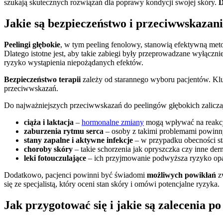
szukają skutecznych rozwiązań dla poprawy kondycji swojej skóry.
D
Jakie są bezpieczeństwo i przeciwwskazan
Peelingi głębokie
, w tym peeling fenolowy, stanowią efektywną met
Dlatego istotne jest, aby takie zabiegi były przeprowadzane wyłączni
ryzyko wystąpienia niepożądanych efektów.
Bezpieczeństwo terapii
zależy od starannego wyboru pacjentów. Kl
przeciwwskazań.
Do najważniejszych przeciwwskazań do peelingów głębokich zaliczaj
ciąża i laktacja
–
hormonalne zmiany
mogą wpływać na reakcj
zaburzenia rytmu serca
– osoby z takimi problemami powinny
stany zapalne i aktywne infekcje
– w przypadku obecności st
choroby skóry
– takie schorzenia jak opryszczka czy inne d
leki fotouczulające
– ich przyjmowanie podwyższa ryzyko opar
Dodatkowo, pacjenci powinni być świadomi
możliwych powikłań
zw
się ze specjalistą, który oceni stan skóry i omówi potencjalne ryzyka.
Jak przygotować się i jakie są zalecenia p