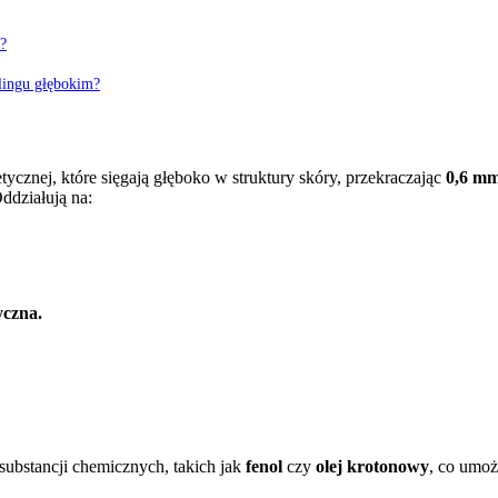
?
elingu głębokim?
ycznej, które sięgają głęboko w struktury skóry, przekraczając
0,6 m
ddziałują na:
yczna.
substancji chemicznych, takich jak
fenol
czy
olej krotonowy
, co umoż