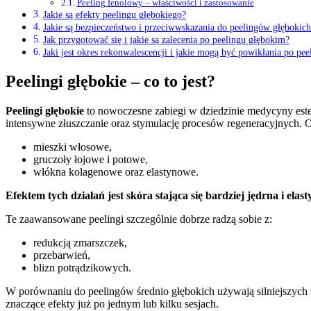
Peeling fenolowy – właściwości i zastosowanie
Jakie są efekty peelingu głębokiego?
Jakie są bezpieczeństwo i przeciwwskazania do peelingów głębokich
Jak przygotować się i jakie są zalecenia po peelingu głębokim?
Jaki jest okres rekonwalescencji i jakie mogą być powikłania po pe
Peelingi głębokie – co to jest?
Peelingi głębokie
to nowoczesne zabiegi w dziedzinie medycyny estet
intensywne złuszczanie oraz stymulację procesów regeneracyjnych. O
mieszki włosowe,
gruczoły łojowe i potowe,
włókna kolagenowe oraz elastynowe.
Efektem tych działań jest skóra stająca się bardziej jędrna i elast
Te zaawansowane peelingi szczególnie dobrze radzą sobie z:
redukcją zmarszczek,
przebarwień,
blizn potrądzikowych.
W porównaniu do peelingów średnio głębokich używają silniejszych 
znaczące efekty już po jednym lub kilku sesjach.