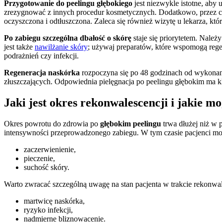
Przygotowanie do peelingu głębokiego
jest niezwykle istotne, ab
zrezygnować z innych procedur kosmetycznych. Dodatkowo, przez co 
oczyszczona i odtłuszczona. Zaleca się również wizytę u lekarza, kt
Po zabiegu szczególna dbałość o skórę
staje się priorytetem. Nale
jest także
nawilżanie skóry
; używaj preparatów, które wspomogą regen
podrażnień czy infekcji.
Regeneracja naskórka
rozpoczyna się po 48 godzinach od wykonania
złuszczających. Odpowiednia pielęgnacja po peelingu głębokim ma kl
Jaki jest okres rekonwalescencji i jakie 
Okres powrotu do zdrowia po
głębokim peelingu
trwa dłużej niż w 
intensywności przeprowadzonego zabiegu. W tym czasie pacjenci mo
zaczerwienienie,
pieczenie,
suchość skóry.
Warto zwracać szczególną uwagę na stan pacjenta w trakcie rekonw
martwicę naskórka,
ryzyko infekcji,
nadmierne bliznowacenie.