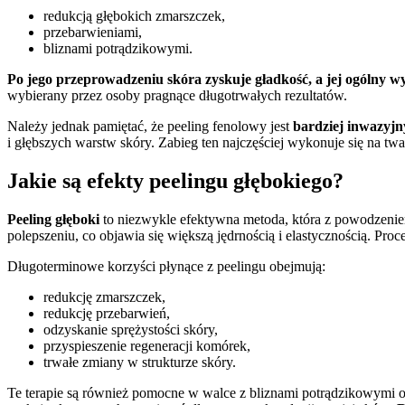
redukcją głębokich zmarszczek,
przebarwieniami,
bliznami potrądzikowymi.
Po jego przeprowadzeniu skóra zyskuje gładkość, a jej ogólny wyg
wybierany przez osoby pragnące długotrwałych rezultatów.
Należy jednak pamiętać, że peeling fenolowy jest
bardziej inwazyjn
i głębszych warstw skóry. Zabieg ten najczęściej wykonuje się na twa
Jakie są efekty peelingu głębokiego?
Peeling głęboki
to niezwykle efektywna metoda, która z powodzeniem
polepszeniu, co objawia się większą jędrnością i elastycznością. Pro
Długoterminowe korzyści płynące z peelingu obejmują:
redukcję zmarszczek,
redukcję przebarwień,
odzyskanie sprężystości skóry,
przyspieszenie regeneracji komórek,
trwałe zmiany w strukturze skóry.
Te terapie są również pomocne w walce z bliznami potrądzikowymi o