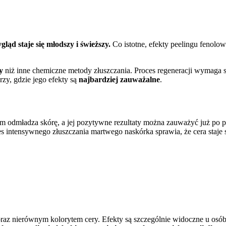
ląd staje się młodszy i świeższy.
Co istotne, efekty peelingu fenol
y
niż inne chemiczne metody złuszczania. Proces regeneracji wymaga s
rzy, gdzie jego efekty są
najbardziej zauważalne
.
 odmładza skórę, a jej pozytywne rezultaty można zauważyć już po p
ces intensywnego złuszczania martwego naskórka sprawia, że cera staje 
raz nierównym kolorytem cery. Efekty są szczególnie widoczne u osó