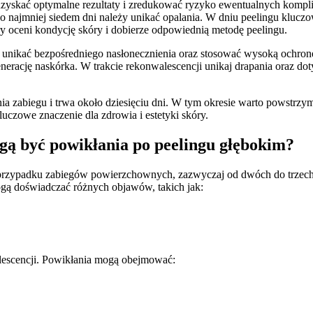
y uzyskać optymalne rezultaty i zredukować ryzyko ewentualnych komp
najmniej siedem dni należy unikać opalania. W dniu peelingu kluczow
óry oceni kondycję skóry i dobierze odpowiednią metodę peelingu.
ży unikać bezpośredniego nasłonecznienia oraz stosować wysoką ochronę
erację naskórka. W trakcie rekonwalescencji unikaj drapania oraz do
 zabiegu i trwa około dziesięciu dni. W tym okresie warto powstrzym
uczowe znaczenie dla zdrowia i estetyki skóry.
mogą być powikłania po peelingu głębokim?
przypadku zabiegów powierzchownych, zazwyczaj od dwóch do trzech m
gą doświadczać różnych objawów, takich jak:
alescencji. Powikłania mogą obejmować: