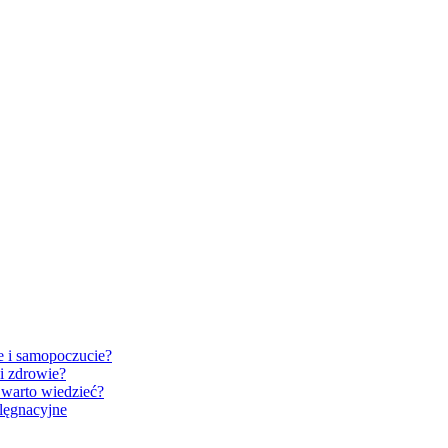
e i samopoczucie?
i zdrowie?
 warto wiedzieć?
elęgnacyjne