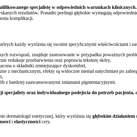
lifikowanego specjalistę w odpowiednich warunkach klinicznych.
yskanych rezultatów. Ponadto peelingi głębokie wymagają odpowiednie
enia komplikacji.
których każdy wyróżnia się swoimi specyficznymi właściwościami i za
nych rozwiązań, znajduje zastosowanie w przypadku poważnych problem
nie redukuje przebarwienia oraz poprawia teksturę skóry,
acona o składniki zmniejszające dyskomfort,
czne z mechanicznym, efekty są widoczne niemal natychmiast po zabiegu
h,
 osób z bardziej zaawansowanymi zmianami pigmentacyjnymi.
 specjalisty oraz indywidualnego podejścia do potrzeb pacjenta, 
ie dermatologii estetycznej, który wyróżnia się
głębokim działaniem
n
ności
i
elastyczności
cery.