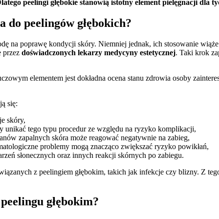
latego peelingi głębokie stanowią istotny element pielęgnacji dla
ia do peelingów głębokich?
odę na poprawę kondycji skóry. Niemniej jednak, ich stosowanie wiąż
e przez
doświadczonych lekarzy medycyny estetycznej
. Taki krok z
uczowym elementem jest dokładna ocena stanu zdrowia osoby zainter
ą się:
e skóry,
 unikać tego typu procedur ze względu na ryzyko komplikacji,
anów zapalnych skóra może reagować negatywnie na zabieg,
ermatologiczne problemy mogą znacząco zwiększać ryzyko powikłań,
zeń słonecznych oraz innych reakcji skórnych po zabiegu.
iązanych z peelingiem głębokim, takich jak infekcje czy blizny. Z t
o peelingu głębokim?