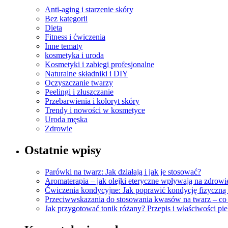
Anti-aging i starzenie skóry
Bez kategorii
Dieta
Fitness i ćwiczenia
Inne tematy
kosmetyka i uroda
Kosmetyki i zabiegi profesjonalne
Naturalne składniki i DIY
Oczyszczanie twarzy
Peelingi i złuszczanie
Przebarwienia i koloryt skóry
Trendy i nowości w kosmetyce
Uroda męska
Zdrowie
Ostatnie wpisy
Parówki na twarz: Jak działają i jak je stosować?
Aromaterapia – jak olejki eteryczne wpływają na zdrowi
Ćwiczenia kondycyjne: Jak poprawić kondycję fizyczną 
Przeciwwskazania do stosowania kwasów na twarz – co
Jak przygotować tonik różany? Przepis i właściwości pi