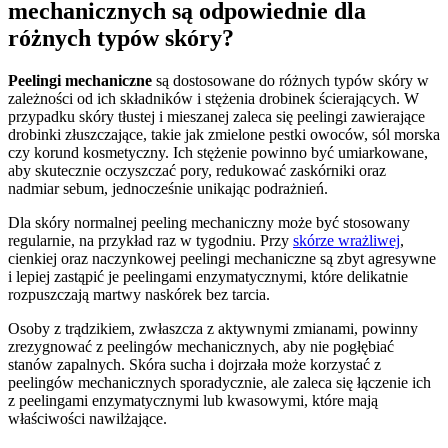
mechanicznych są odpowiednie dla
różnych typów skóry?
Peelingi mechaniczne
są dostosowane do różnych typów skóry w
zależności od ich składników i stężenia drobinek ścierających. W
przypadku skóry tłustej i mieszanej zaleca się peelingi zawierające
drobinki złuszczające, takie jak zmielone pestki owoców, sól morska
czy korund kosmetyczny. Ich stężenie powinno być umiarkowane,
aby skutecznie oczyszczać pory, redukować zaskórniki oraz
nadmiar sebum, jednocześnie unikając podrażnień.
Dla skóry normalnej peeling mechaniczny może być stosowany
regularnie, na przykład raz w tygodniu. Przy
skórze wrażliwej
,
cienkiej oraz naczynkowej peelingi mechaniczne są zbyt agresywne
i lepiej zastąpić je peelingami enzymatycznymi, które delikatnie
rozpuszczają martwy naskórek bez tarcia.
Osoby z trądzikiem, zwłaszcza z aktywnymi zmianami, powinny
zrezygnować z peelingów mechanicznych, aby nie pogłębiać
stanów zapalnych. Skóra sucha i dojrzała może korzystać z
peelingów mechanicznych sporadycznie, ale zaleca się łączenie ich
z peelingami enzymatycznymi lub kwasowymi, które mają
właściwości nawilżające.