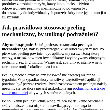
produkty z drobinkami ryżu, kawy lub pumeksu. Wybór
odpowiedniego peelingu mechanicznego powinien być
dostosowany do indywidualnych potrzeb skóry oraz jej tolerancji na
złuszczanie.
Jak prawidłowo stosować peeling
mechaniczny, by uniknąć podrażnień?
Aby uniknąć podrażnień podczas stosowania peelingu
mechanicznego
, należy przestrzegać kilku kluczowych zasad. Po
pierwsze, peeling powinien być aplikowany na zwilżoną skórę
twarzy, a masaż powinien być delikatny i wykonywany okrężnymi
ruchami przez 1–2 minuty. Ważne jest, aby unikać intensywnego
tarcia oraz omijać okolice oczu i ust.
Peeling mechaniczny należy stosować nie częściej niż raz w
tygodniu. W przypadku skóry wrażliwej częstotliwość aplikacji
powinna być jeszcze rzadsza. Przed zastosowaniem peelingu należy
upewnić się, że skóra nie jest uszkodzona ani
podrażniona, a także
że nie ma na niej
aktywnych stanów zapalnych.
Po spłukaniu peelingu letnią wodą, zaleca się delikatne osuchanie
skóry i nałożenie na nią kremu nawilżającego. Pomaga to
przywrócić równowagę nawilżenia i ukoić skórę. Dodatkowo, po