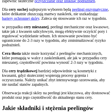
zapewnić skuteczne
oczyszczanie oraz uniknąć podrażnień
.
Dla
cery suchej
najlepszym wyborem będą
peelingi enzymatyczne
,
które delikatnie złuszczają martwy naskórek, nie uszkadzając
bariery ochronnej skóry
. Zaleca się stosowanie ich raz w tygodniu.
w przypadku
cery mieszanej
, peelingi mechaniczne oraz kwasowe,
takie jak z kwasem salicylowym, mogą efektywnie oczyścić pory i
regulować wydzielanie sebum. Ich stosowanie powinno być
ograniczone do 2-3 razy w tygodniu, aby zminimalizować ryzyko
podrażnień.
Cera tłusta
także może korzystać z peelingów mechanicznych,
które pomagają w walce z zaskórnikami, ale jak w przypadku cery
mieszanej, częstotliwość powinna wynosić 2-3 razy w tygodniu.
Dla
cery trądzikowej
bardziej odpowiednie są kosmetyki z
kwasami, gdyż skuteczniej wspierają procesy gojenia i
oczyszczania. Należy unikać zbyt intensywnego szorowania, aby
nie nasilać stanów zapalnych.
Obserwacja reakcji skóry na peelingi jest kluczowa, aby dostosować
produkt oraz jego częstotliwość do aktualnego stanu cery.
Jakie składniki i stężenia peelingów