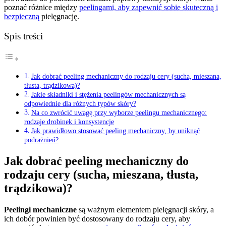
poznać różnice między
peelingami, aby zapewnić sobie skuteczną i
bezpieczną
pielęgnację.
Spis treści
Jak dobrać peeling mechaniczny do rodzaju cery (sucha, mieszana,
tłusta, trądzikowa)?
Jakie składniki i stężenia peelingów mechanicznych są
odpowiednie dla różnych typów skóry?
Na co zwrócić uwagę przy wyborze peelingu mechanicznego:
rodzaje drobinek i konsystencje
Jak prawidłowo stosować peeling mechaniczny, by uniknąć
podrażnień?
Jak dobrać peeling mechaniczny do
rodzaju cery (sucha, mieszana, tłusta,
trądzikowa)?
Peelingi mechaniczne
są ważnym elementem pielęgnacji skóry, a
ich dobór powinien być dostosowany do rodzaju cery, aby