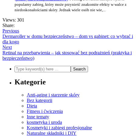
popularny zabieg, który może przynieść znakomite efekty w walce z
niedoskonałościami skóry. Jednak wiele osób nie wie,...
Views: 301
Share:
Previous
Dermaroller w domu bezpieczeństwo – dom vs gabinet: co wybrać i
dla kogo
Next
Retinal na przebarwienia – jak stosować bez podrażnień (praktyka i
bezpieczeństwo)
Kategorie
Anti-aging i starzenie skóry
Bez kategorii
Dieta
Fitness i ćwiczenia
Inne tematy
kosmetyka i uroda
Kosmetyki i zabiegi profesjonalne
Naturalne składniki i DIY