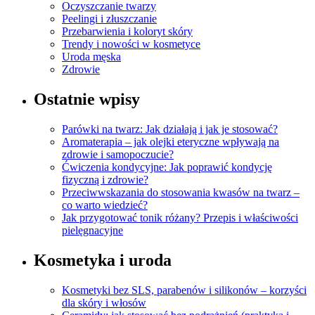
Oczyszczanie twarzy
Peelingi i złuszczanie
Przebarwienia i koloryt skóry
Trendy i nowości w kosmetyce
Uroda męska
Zdrowie
Ostatnie wpisy
Parówki na twarz: Jak działają i jak je stosować?
Aromaterapia – jak olejki eteryczne wpływają na
zdrowie i samopoczucie?
Ćwiczenia kondycyjne: Jak poprawić kondycję
fizyczną i zdrowie?
Przeciwwskazania do stosowania kwasów na twarz –
co warto wiedzieć?
Jak przygotować tonik różany? Przepis i właściwości
pielęgnacyjne
Kosmetyka i uroda
Kosmetyki bez SLS, parabenów i silikonów – korzyści
dla skóry i włosów