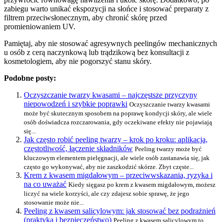
zabiegu warto unikać ekspozycji na słońce i stosować preparaty z
filtrem przeciwsłonecznym, aby chronić skórę przed
promieniowaniem UV.
Pamiętaj, aby nie stosować agresywnych peelingów mechanicznych
u osób z cerą naczynkową lub trądzikową bez konsultacji z
kosmetologiem, aby nie pogorszyć stanu skóry.
Podobne posty:
Oczyszczanie twarzy kwasami – najczęstsze przyczyny
niepowodzeń i szybkie poprawki
Oczyszczanie twarzy kwasami
może być skutecznym sposobem na poprawę kondycji skóry, ale wiele
osób doświadcza rozczarowania, gdy oczekiwane efekty nie pojawiają
się...
Jak często robić peeling twarzy – krok po kroku: aplikacja,
częstotliwość, łączenie składników
Peeling twarzy może być
kluczowym elementem pielęgnacji, ale wiele osób zastanawia się, jak
często go wykonywać, aby nie zaszkodzić skórze. Zbyt częste...
Krem z kwasem migdałowym – przeciwwskazania, ryzyka i
na co uważać
Kiedy sięgasz po krem z kwasem migdałowym, możesz
liczyć na wiele korzyści, ale czy zdajesz sobie sprawę, że jego
stosowanie może nie...
Peeling z kwasem salicylowym: jak stosować bez podrażnień
(praktyka i bezpieczeństwo)
Peeling z kwasem salicylowym to