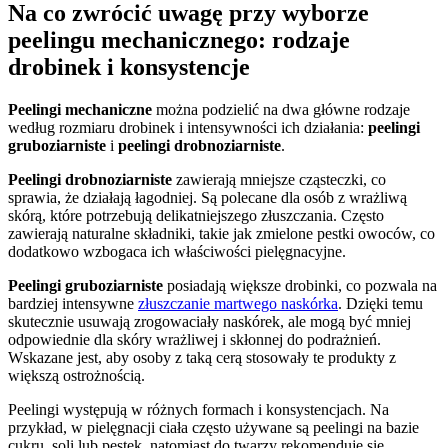
Na co zwrócić uwagę przy wyborze
peelingu mechanicznego: rodzaje
drobinek i konsystencje
Peelingi mechaniczne
można podzielić na dwa główne rodzaje
według rozmiaru drobinek i intensywności ich działania:
peelingi
gruboziarniste
i
peelingi drobnoziarniste
.
Peelingi drobnoziarniste
zawierają mniejsze cząsteczki, co
sprawia, że działają łagodniej. Są polecane dla osób z wrażliwą
skórą, które potrzebują delikatniejszego złuszczania. Często
zawierają naturalne składniki, takie jak zmielone pestki owoców, co
dodatkowo wzbogaca ich właściwości pielęgnacyjne.
Peelingi gruboziarniste
posiadają większe drobinki, co pozwala na
bardziej intensywne
złuszczanie martwego naskórka
. Dzięki temu
skutecznie usuwają zrogowaciały naskórek, ale mogą być mniej
odpowiednie dla skóry wrażliwej i skłonnej do podrażnień.
Wskazane jest, aby osoby z taką cerą stosowały te produkty z
większą ostrożnością.
Peelingi występują w różnych formach i konsystencjach. Na
przykład, w pielęgnacji ciała często używane są peelingi na bazie
cukru, soli lub pestek, natomiast do twarzy rekomenduje się