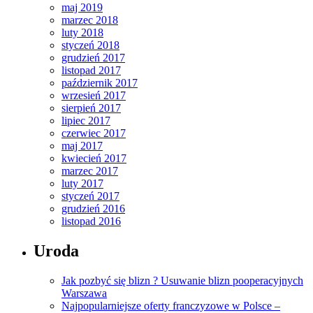
maj 2019
marzec 2018
luty 2018
styczeń 2018
grudzień 2017
listopad 2017
październik 2017
wrzesień 2017
sierpień 2017
lipiec 2017
czerwiec 2017
maj 2017
kwiecień 2017
marzec 2017
luty 2017
styczeń 2017
grudzień 2016
listopad 2016
Uroda
Jak pozbyć się blizn ? Usuwanie blizn pooperacyjnych
Warszawa
Najpopularniejsze oferty franczyzowe w Polsce –