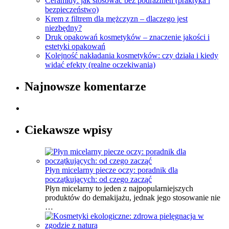
Ceramidy: jak stosować bez podrażnień (praktyka i
bezpieczeństwo)
Krem z filtrem dla mężczyzn – dlaczego jest
niezbędny?
Druk opakowań kosmetyków – znaczenie jakości i
estetyki opakowań
Kolejność nakładania kosmetyków: czy działa i kiedy
widać efekty (realne oczekiwania)
Najnowsze komentarze
Ciekawsze wpisy
Płyn micelarny piecze oczy: poradnik dla
początkujących: od czego zacząć
Płyn micelarny to jeden z najpopularniejszych
produktów do demakijażu, jednak jego stosowanie nie
…