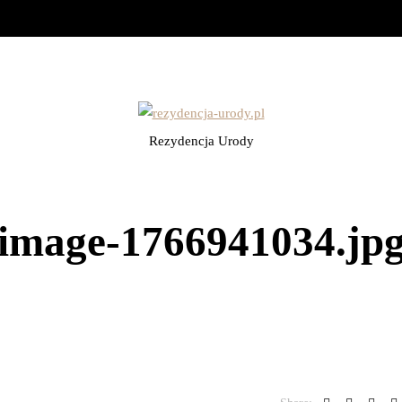
Rezydencja Urody
image-1766941034.jp