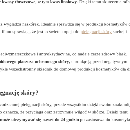
ne
kwasy tłuszczowe
, w tym
kwas linolowy
. Dzięki temu skutecznie od
raz wygładza naskórek. Idealnie sprawdza się w produkcji kosmetyków 
 filmu sprawiają, że jest to świetna opcja do
pielęgnacji skóry
suchej i
zeciwzmarszczkowe i antyoksydacyjne, co nadaje cerze zdrowy blask.
pidowego płaszcza ochronnego skóry
, chroniąc ją przed negatywnymi
ykle wszechstronny składnik do domowej produkcji kosmetyków dla dz
lęgnację skóry?
codziennej pielęgnacji skóry, przede wszystkim dzięki swoim znakomi
o oznacza, że przyciąga oraz zatrzymuje wilgoć w skórze. Dzięki temu
 może utrzymywać się nawet do 24 godzin
po zastosowaniu kosmetyk