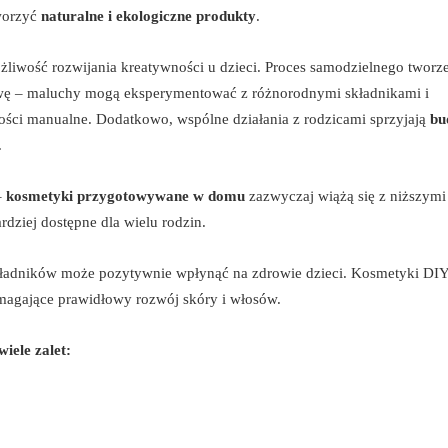
tworzyć
naturalne i ekologiczne produkty
.
iwość rozwijania kreatywności u dzieci. Proces samodzielnego tworz
wę – maluchy mogą eksperymentować z różnorodnymi składnikami i
ości manualne. Dodatkowo, wspólne działania z rodzicami sprzyjają
bu
.
–
kosmetyki przygotowywane w domu
zazwyczaj wiążą się z niższymi
rdziej dostępne dla wielu rodzin.
składników może pozytywnie wpłynąć na zdrowie dzieci. Kosmetyki DIY
agające prawidłowy rozwój skóry i włosów.
iele zalet: