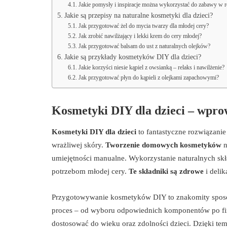
Jakie pomysły i inspiracje można wykorzystać do zabawy w 
Jakie są przepisy na naturalne kosmetyki dla dzieci?
Jak przygotować żel do mycia twarzy dla młodej cery?
Jak zrobić nawilżający i lekki krem do cery młodej?
Jak przygotować balsam do ust z naturalnych olejków?
Jakie są przykłady kosmetyków DIY dla dzieci?
Jakie korzyści niesie kąpiel z owsianką – relaks i nawilżenie?
Jak przygotować płyn do kąpieli z olejkami zapachowymi?
Kosmetyki DIY dla dzieci – wprow
Kosmetyki DIY dla dzieci
to fantastyczne rozwiązani
wrażliwej skóry.
Tworzenie domowych kosmetyków
n
umiejętności manualne. Wykorzystanie naturalnych skła
potrzebom młodej cery.
Te składniki są zdrowe
i delik
Przygotowywanie kosmetyków DIY to znakomity sposó
proces – od wyboru odpowiednich komponentów po fin
dostosować do wieku oraz zdolności dzieci. Dzięki te