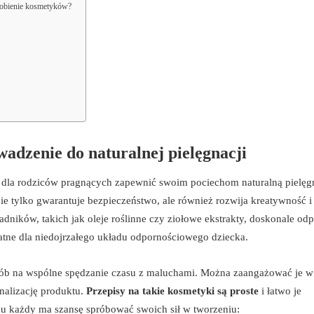
robienie kosmetyków?
adzenie do naturalnej pielęgnacji
e dla rodziców pragnących zapewnić swoim pociechom naturalną pielęg
ie tylko gwarantuje bezpieczeństwo, ale również rozwija kreatywność i
dników, takich jak oleje roślinne czy ziołowe ekstrakty, doskonale od
atne dla niedojrzałego układu odpornościowego dziecka.
b na wspólne spędzanie czasu z maluchami. Można zaangażować je w
alizację produktu.
Przepisy na takie kosmetyki są proste
i łatwo je
mu każdy ma szansę spróbować swoich sił w tworzeniu: