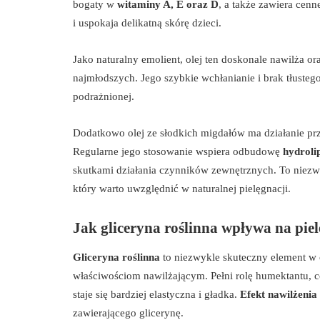
bogaty w
witaminy A, E oraz D
, a także zawiera cen
i uspokaja delikatną skórę dzieci.
Jako naturalny emolient, olej ten doskonale nawilża o
najmłodszych. Jego szybkie wchłanianie i brak tłustego
podrażnionej.
Dodatkowo olej ze słodkich migdałów ma działanie pr
Regularne jego stosowanie wspiera odbudowę
hydroli
skutkami działania czynników zewnętrznych. To niezw
który warto uwzględnić w naturalnej pielęgnacji.
Jak gliceryna roślinna wpływa na pie
Gliceryna roślinna
to niezwykle skuteczny element w 
właściwościom nawilżającym. Pełni rolę humektantu, c
staje się bardziej elastyczna i gładka.
Efekt nawilżenia
zawierającego glicerynę.