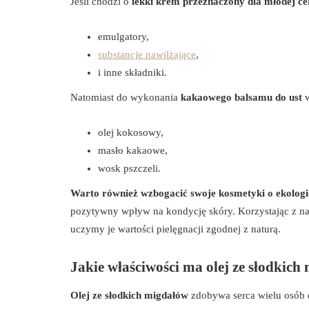
Jeśli chodzi o
lekki krem przeznaczony dla młodej ce
emulgatory,
substancje nawilżające
,
i inne składniki.
Natomiast do wykonania
kakaowego balsamu do ust
w
olej kokosowy,
masło kakaowe,
wosk pszczeli.
Warto również wzbogacić swoje kosmetyki o ekologic
pozytywny wpływ na kondycję skóry. Korzystając z n
uczymy je wartości pielęgnacji zgodnej z naturą.
Jakie właściwości ma olej ze słodkic
Olej ze słodkich migdałów
zdobywa serca wielu osób 