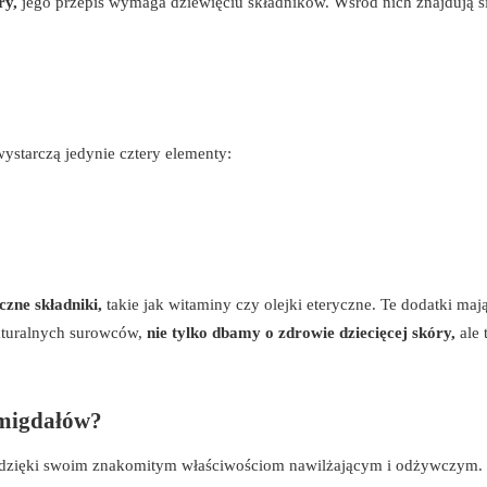
ry,
jego przepis wymaga dziewięciu składników. Wśród nich znajdują si
ystarczą jedynie cztery elementy:
zne składniki,
takie jak witaminy czy olejki eteryczne. Te dodatki maj
aturalnych surowców,
nie tylko dbamy o zdrowie dziecięcej skóry,
ale 
h migdałów?
dzięki swoim znakomitym właściwościom nawilżającym i odżywczym. 