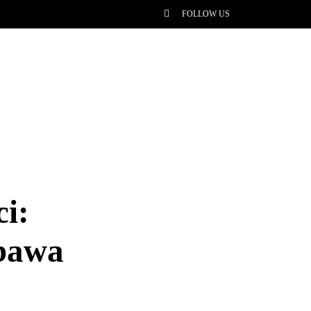
FOLLOW US
i:
abawa