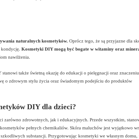
używania naturalnych kosmetyków.
Oprócz tego, że są przyjazne dla sk
j kondycję.
Kosmetyki DIY mogą być bogate w witaminy oraz minera
iom nawilżenia.
anowi także świetną okazję do edukacji o pielęgnacji oraz znaczeniu
wę o zdrowym stylu życia oraz świadomym podejściu do produktów
metyków DIY dla dzieci?
ści zarówno zdrowotnych, jak i edukacyjnych. Przede wszystkim, stano
ch kosmetyków pełnych chemikaliów. Skóra maluchów jest wyjątkowo wr
nie szkodliwych substancji. Przygotowując kosmetyki we własnym domu, 