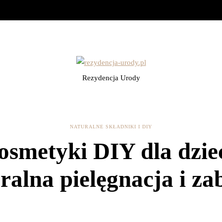
Rezydencja Urody
NATURALNE SKŁADNIKI I DIY
osmetyki DIY dla dziec
ralna pielęgnacja i z