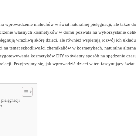
b na wprowadzenie maluchów w świat naturalnej pielęgnacji, ale także d
worzenie własnych kosmetyków w domu pozwala na wykorzystanie delik
elęgnują wrażliwą skórę dzieci, ale również wspierają rozwój ich układu
 na temat szkodliwości chemikaliów w kosmetykach, naturalne altern
s przygotowywania kosmetyków DIY to świetny sposób na spędzenie czas
elacji. Przyjrzyjmy się, jak wprowadzić dzieci w ten fascynujący świat i
pielęgnacji
i?