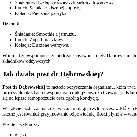
Śniadanie: Koktajl ze świeżych zielonych warzyw,
Lunch: Sałatka z kiszonej kapusty,
Kolacja: Pieczona papryka.
Dzień 3:
Śniadanie: Smoothie z jarmużu,
Lunch: Zupa buraczkowa,
Kolacja: Duszone warzywa.
Warto także wspomnieć, że podczas stosowania diety Dąbrowskiej do
składników odżywczych.
Jak działa post dr Dąbrowskiej?
Post dr Dąbrowskiej
to metoda oczyszczania organizmu, która trwa
procesy detoksykacji i wspomaga redukcję tłuszczu trzewnego.
Klucz
się na lepsze samopoczucie oraz ogólną kondycję.
W trakcie postu zachodzi zjawisko autofagii, czyli proces, w który
istotne jest również przyjmowanie odpowiedniej ilości płynów – wart
Post ten wyklucza:
mięso,