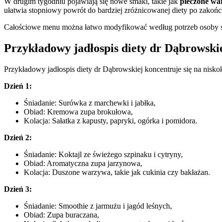
W drugim tygodniu pojawiają się nowe smaki, takie jak
pieczone w
ułatwia stopniowy powrót do bardziej zróżnicowanej diety po zakońc
Całościowe menu można łatwo modyfikować według potrzeb osoby st
Przykładowy jadłospis diety dr Dąbrowski
Przykładowy jadłospis diety dr Dąbrowskiej koncentruje się na nis
Dzień 1:
Śniadanie: Surówka z marchewki i jabłka,
Obiad: Kremowa zupa brokułowa,
Kolacja: Sałatka z kapusty, papryki, ogórka i pomidora.
Dzień 2:
Śniadanie: Koktajl ze świeżego szpinaku i cytryny,
Obiad: Aromatyczna zupa jarzynowa,
Kolacja: Duszone warzywa, takie jak cukinia czy bakłażan.
Dzień 3:
Śniadanie: Smoothie z jarmużu i jagód leśnych,
Obiad: Zupa buraczana,