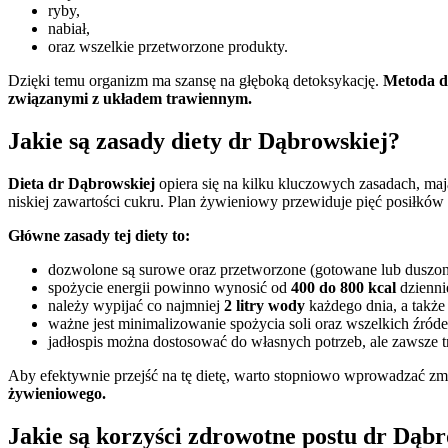
ryby,
nabiał,
oraz wszelkie przetworzone produkty.
Dzięki temu organizm ma szansę na głęboką detoksykację.
Metoda d
związanymi z układem trawiennym.
Jakie są zasady diety dr Dąbrowskiej?
Dieta dr Dąbrowskiej
opiera się na kilku kluczowych zasadach, ma
niskiej zawartości cukru. Plan żywieniowy przewiduje pięć posiłków 
Główne zasady tej diety to:
dozwolone są surowe oraz przetworzone (gotowane lub duszo
spożycie energii powinno wynosić od
400 do 800 kcal
dzienni
należy wypijać co najmniej
2 litry wody
każdego dnia, a także
ważne jest minimalizowanie spożycia soli oraz wszelkich źróde
jadłospis można dostosować do własnych potrzeb, ale zawsze trz
Aby efektywnie przejść na tę dietę, warto stopniowo wprowadzać zm
żywieniowego.
Jakie są korzyści zdrowotne postu dr Dąb