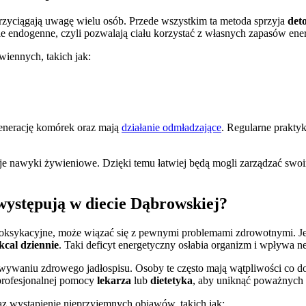
przyciągają uwagę wielu osób. Przede wszystkim ta metoda sprzyja
det
e endogenne, czyli pozwalają ciału korzystać z własnych zapasów ener
wiennych, takich jak:
egenerację komórek oraz mają
działanie odmładzające
. Regularne prakty
oje nawyki żywieniowe. Dzięki temu łatwiej będą mogli zarządzać sw
występują w diecie Dąbrowskiej?
toksykacyjne, może wiązać się z pewnymi problemami zdrowotnymi. Je
kcal dziennie
. Taki deficyt energetyczny osłabia organizm i wpływa 
owywaniu zdrowego jadłospisu. Osoby te często mają wątpliwości co d
 profesjonalnej pomocy
lekarza
lub
dietetyka
, aby uniknąć poważnych
z wystąpienie nieprzyjemnych objawów, takich jak: