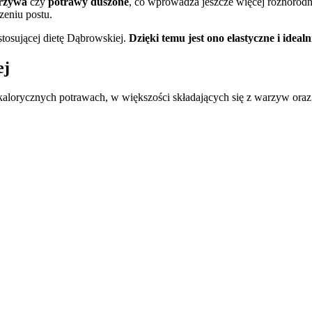
arzywa
czy
potrawy duszone
, co wprowadza jeszcze więcej różnorodn
zeniu postu.
osującej dietę Dąbrowskiej.
Dzięki temu jest ono elastyczne i ideal
ej
kokalorycznych potrawach, w większości składających się z warzyw or