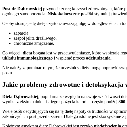
Post dr Dąbrowskiej
przynosi szereg korzyści zdrowotnych, które 
ogólnego samopoczucia.
Niskokaloryczne posiłki
stymulują trawieni
Osoby stosujące tę dietę często zauważają ulgę w dolegliwościach tra
zaparcia,
zespół jelita drażliwego,
chroniczne zmęczenie.
Co więcej,
dieta
bogata jest w przeciwutleniacze, które wspierają r
układu immunologicznego
i wspierać proces
odchudzania
.
Nie należy zapominać o tym, że uczestnicy diety mogą poprawić sw
postu.
Jakie problemy zdrowotne i detoksykacja 
Dieta Dąbrowskiej
, popularna ze względu na swoje właściwości de
wynika z ekstremalnie niskiego spożycia kalorii – często poniżej
800 
Wiele osób decydujących się na tę dietę napotyka trudności w oprac
zakończyć ich post przed czasem. Dlatego istotne jest skorzystanie z
Kolejnym aspektem diety Dąbrowskiej jest ryzyko
niedożywienia
ora