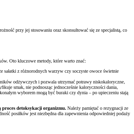
żność przy jej stosowaniu oraz skonsultować się ze specjalistą, co
ów. Oto kluczowe metody, które warto znać:
że sałatki z różnorodnych warzyw czy soczyste owoce świetnie
ładników odżywczych i pozwala utrzymać potrawy niskokaloryczne,
yfikuje smak, nie podnosząc jednocześnie kaloryczności dania,
skonałym wyborem mogą być buraki czy dynia – po upieczeniu stają
ją proces detoksykacji organizmu.
Należy pamiętać o rezygnacji ze
odność posiłków jest niezbędna dla zapewnienia odpowiedniej podaży