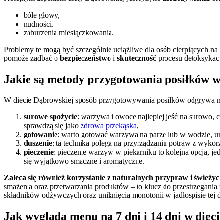
bóle głowy,
nudności,
zaburzenia miesiączkowania.
Problemy te mogą być szczególnie uciążliwe dla osób cierpiących na 
pomoże zadbać o
bezpieczeństwo
i
skuteczność
procesu detoksykacj
Jakie są metody przygotowania posiłków w
W diecie Dąbrowskiej sposób przygotowywania posiłków odgrywa nie
surowe spożycie
: warzywa i owoce najlepiej jeść na surowo,
sprawdzą się jako
zdrowa przekąska
,
gotowanie
: warto gotować warzywa na parze lub w wodzie, un
duszenie
: ta technika polega na przyrządzaniu potraw z wykor
pieczenie
: pieczenie warzyw w piekarniku to kolejna opcja, 
się wyjątkowo smaczne i aromatyczne.
Zaleca się również korzystanie z naturalnych przypraw i świeżyc
smażenia oraz przetwarzania produktów – to klucz do przestrzegani
składników odżywczych oraz uniknięcia monotonii w jadłospisie tej d
Jak wygląda menu na 7 dni i 14 dni w diec