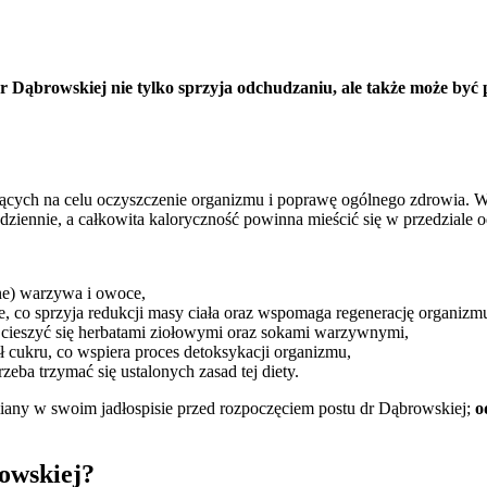
r Dąbrowskiej nie tylko sprzyja odchudzaniu, ale także może by
jących na celu oczyszczenie organizmu i poprawę ogólnego zdrowia. W
dziennie, a całkowita kaloryczność powinna mieścić się w przedziale 
ne) warzywa i owoce,
e, co sprzyja redukcji masy ciała oraz wspomaga regenerację organizm
 cieszyć się herbatami ziołowymi oraz sokami warzywnymi,
ł cukru, co wspiera proces detoksykacji organizmu,
eba trzymać się ustalonych zasad tej diety.
iany w swoim jadłospisie przed rozpoczęciem postu dr Dąbrowskiej;
o
rowskiej?