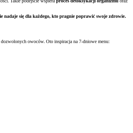
ości. Takie podejście wspiera
proces detoksykacji organizmu
oraz
nie nadaje się dla każdego, kto pragnie poprawić swoje zdrowie.
az dozwolonych owoców. Oto inspiracja na 7-dniowe menu: