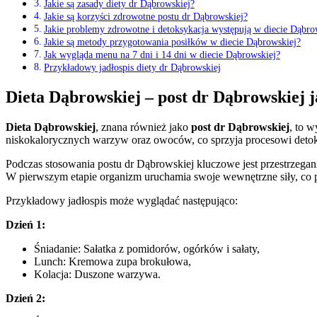
Jakie są zasady diety dr Dąbrowskiej?
Jakie są korzyści zdrowotne postu dr Dąbrowskiej?
Jakie problemy zdrowotne i detoksykacja występują w diecie Dąbro
Jakie są metody przygotowania posiłków w diecie Dąbrowskiej?
Jak wygląda menu na 7 dni i 14 dni w diecie Dąbrowskiej?
Przykładowy jadłospis diety dr Dąbrowskiej
Dieta Dąbrowskiej – post dr Dąbrowskiej j
Dieta Dąbrowskiej
, znana również jako
post dr Dąbrowskiej
, to 
niskokalorycznych warzyw oraz owoców, co sprzyja procesowi detoksy
Podczas stosowania postu dr Dąbrowskiej kluczowe jest przestrzega
W pierwszym etapie organizm uruchamia swoje wewnętrzne siły, co p
Przykładowy jadłospis może wyglądać następująco:
Dzień 1:
Śniadanie: Sałatka z pomidorów, ogórków i sałaty,
Lunch: Kremowa zupa brokułowa,
Kolacja: Duszone warzywa.
Dzień 2: