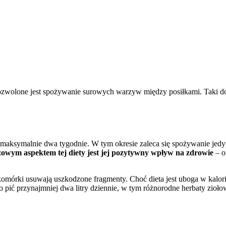
zwolone jest spożywanie surowych warzyw między posiłkami. Taki dod
 maksymalnie dwa tygodnie. W tym okresie zaleca się spożywanie je
owym aspektem tej diety jest jej pozytywny wpływ na zdrowie
– o
m komórki usuwają uszkodzone fragmenty. Choć dieta jest uboga w kalo
o pić przynajmniej dwa litry dziennie, w tym różnorodne herbaty zioło