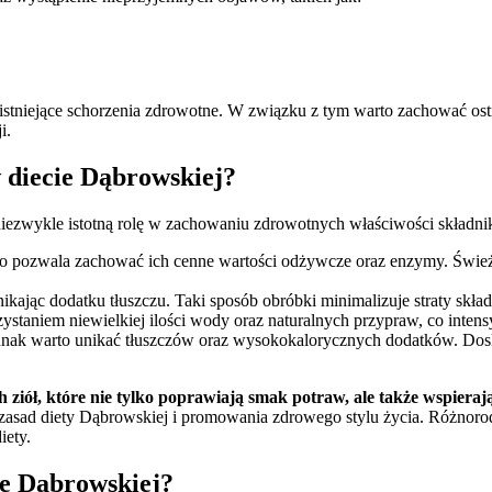
istniejące schorzenia zdrowotne. W związku z tym warto zachować ostro
i.
 diecie Dąbrowskiej?
zwykle istotną rolę w zachowaniu zdrowotnych właściwości składnik
 co pozwala zachować ich cenne wartości odżywcze oraz enzymy. Świe
ikając dodatku tłuszczu. Taki sposób obróbki minimalizuje straty sk
zystaniem niewielkiej ilości wody oraz naturalnych przypraw, co intens
jednak warto unikać tłuszczów oraz wysokokalorycznych dodatków. Do
h ziół, które nie tylko poprawiają smak potraw, ale także wspiera
a zasad diety Dąbrowskiej i promowania zdrowego stylu życia. Różnor
iety.
ie Dąbrowskiej?