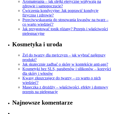
Aromaterapia – jak olejki eteryczne wpływają na
zdrowie i samopoczucie?
Ćwiczenia kondycyjne: Jak poprawić kondycję
fizyczną i zdrowie?
Przeciwwskazania do stosowania kwasów na twarz –
co warto wiedzieć?
Jak przygotować tonik różany? Przepis i właściwości
pielęgnacyjne
Kosmetyka i uroda
Żel do twarzy dla mężczyzn – jak wybrać najlepszy
produkt?
Jak skutecznie zadbać o skórę w kontekście anti-age?
Kosmetyki bez SLS, parabenów i silikonów – korzyści
dla skóry i włosów
Kwasy złuszczające do twarzy – co warto o nich
wiedzieć?
Maseczka z drożdży – właściwości, efekty i domowy
przepis na pielęgnację
Najnowsze komentarze