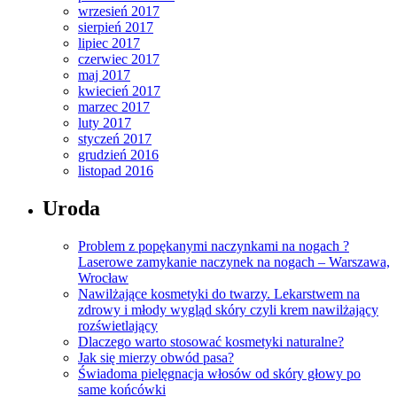
wrzesień 2017
sierpień 2017
lipiec 2017
czerwiec 2017
maj 2017
kwiecień 2017
marzec 2017
luty 2017
styczeń 2017
grudzień 2016
listopad 2016
Uroda
Problem z popękanymi naczynkami na nogach ?
Laserowe zamykanie naczynek na nogach – Warszawa,
Wrocław
Nawilżające kosmetyki do twarzy. Lekarstwem na
zdrowy i młody wygląd skóry czyli krem nawilżający
rozświetlający
Dlaczego warto stosować kosmetyki naturalne?
Jak się mierzy obwód pasa?
Świadoma pielęgnacja włosów od skóry głowy po
same końcówki