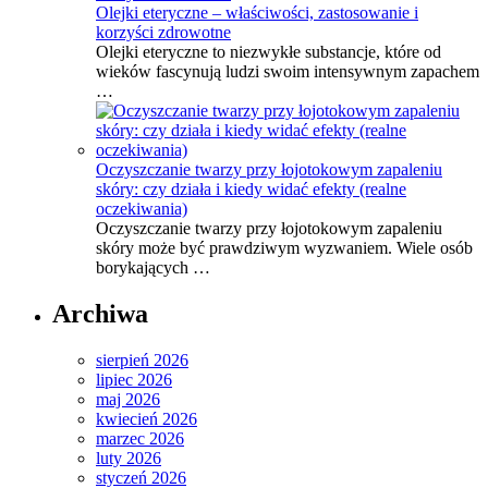
Olejki eteryczne – właściwości, zastosowanie i
korzyści zdrowotne
Olejki eteryczne to niezwykłe substancje, które od
wieków fascynują ludzi swoim intensywnym zapachem
…
Oczyszczanie twarzy przy łojotokowym zapaleniu
skóry: czy działa i kiedy widać efekty (realne
oczekiwania)
Oczyszczanie twarzy przy łojotokowym zapaleniu
skóry może być prawdziwym wyzwaniem. Wiele osób
borykających …
Archiwa
sierpień 2026
lipiec 2026
maj 2026
kwiecień 2026
marzec 2026
luty 2026
styczeń 2026