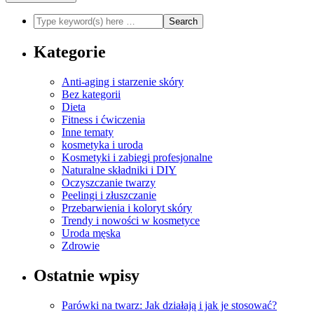
Kategorie
Anti-aging i starzenie skóry
Bez kategorii
Dieta
Fitness i ćwiczenia
Inne tematy
kosmetyka i uroda
Kosmetyki i zabiegi profesjonalne
Naturalne składniki i DIY
Oczyszczanie twarzy
Peelingi i złuszczanie
Przebarwienia i koloryt skóry
Trendy i nowości w kosmetyce
Uroda męska
Zdrowie
Ostatnie wpisy
Parówki na twarz: Jak działają i jak je stosować?