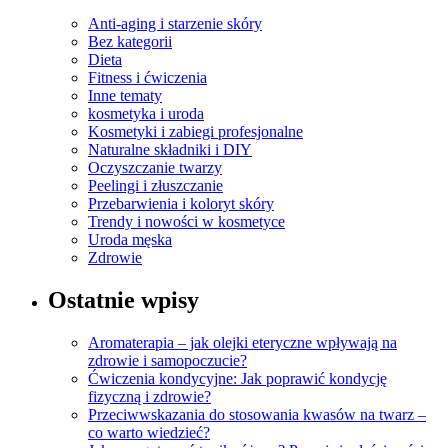
Anti-aging i starzenie skóry
Bez kategorii
Dieta
Fitness i ćwiczenia
Inne tematy
kosmetyka i uroda
Kosmetyki i zabiegi profesjonalne
Naturalne składniki i DIY
Oczyszczanie twarzy
Peelingi i złuszczanie
Przebarwienia i koloryt skóry
Trendy i nowości w kosmetyce
Uroda męska
Zdrowie
Ostatnie wpisy
Aromaterapia – jak olejki eteryczne wpływają na
zdrowie i samopoczucie?
Ćwiczenia kondycyjne: Jak poprawić kondycję
fizyczną i zdrowie?
Przeciwwskazania do stosowania kwasów na twarz –
co warto wiedzieć?