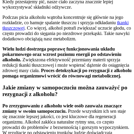
Kiedy przestajemy pić, nasze ciało zaczyna znacznie lepiej
wykorzystywać składniki odżywcze.
Podczas picia alkoholu wątroba koncentruje się głównie na jego
rozkładzie, co hamuje spalanie tłuszczu i sprzyja odkładaniu
tkanki
tłuszczowej
. Co więcej, alkohol potrafi zwiększać uczucie głodu, co
często prowadzi do sięgania po niezdrowe przekąski. Takie nawyki
dodatkowo obciążają nasz metabolizm.
Wielu ludzi dostrzega poprawę funkcjonowania układu
pokarmowego oraz wzrost poziomu energii po odstawieniu
alkoholu.
Zwiększona efektywność przemiany materii sprzyja
redukcji tkanki tłuszczowej i może wspierać dążenie do osiągnięcia
zdrowej masy ciała.
Proces detoksykacji po rezygnacji z alkoholu
pomaga organizmowi wrócić do równowagi metabolicznej.
Jakie zmiany w samopoczuciu można zauważyć po
rezygnacji z alkoholu?
Po zrezygnowaniu z alkoholu wiele osób zauważa znaczące
zmiany w swoim samopoczuciu.
Przede wszystkim ich sen staje
się znacznie lepszej jakości, co jest kluczowe dla regeneracji
organizmu. Alkohol zakłóca naturalne rytmy snu, co często
prowadzi do problemów z bezsennością i gorszym wypoczynkiem.
W rezultacie po odstawieniu trunków ludzie doświadczają