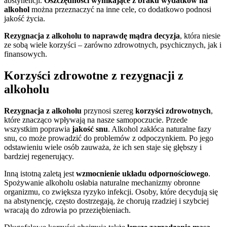
abstynencji.
Oszczędności wynikające z braku wydatków na
alkohol
można przeznaczyć na inne cele, co dodatkowo podnosi
jakość życia.
Rezygnacja z alkoholu to naprawdę mądra decyzja
, która niesie
ze sobą wiele korzyści – zarówno zdrowotnych, psychicznych, jak i
finansowych.
Korzyści zdrowotne z rezygnacji z
alkoholu
Rezygnacja z alkoholu
przynosi szereg
korzyści zdrowotnych
,
które znacząco wpływają na nasze samopoczucie. Przede
wszystkim poprawia
jakość snu
. Alkohol zakłóca naturalne fazy
snu, co może prowadzić do problemów z odpoczynkiem. Po jego
odstawieniu wiele osób zauważa, że ich sen staje się głębszy i
bardziej regenerujący.
Inną istotną zaletą jest
wzmocnienie układu odpornościowego
.
Spożywanie alkoholu osłabia naturalne mechanizmy obronne
organizmu, co zwiększa ryzyko infekcji. Osoby, które decydują się
na abstynencję, często dostrzegają, że chorują rzadziej i szybciej
wracają do zdrowia po przeziębieniach.