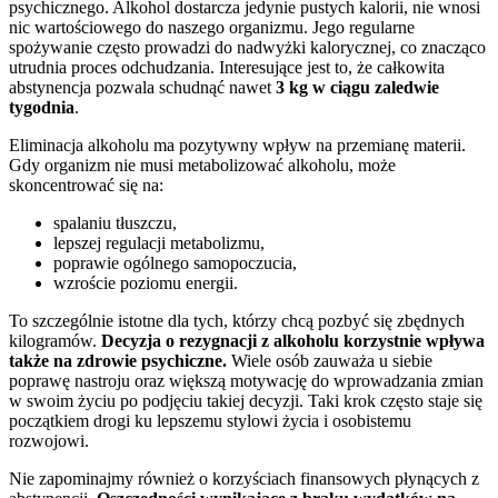
psychicznego. Alkohol dostarcza jedynie pustych kalorii, nie wnosi
nic wartościowego do naszego organizmu. Jego regularne
spożywanie często prowadzi do nadwyżki kalorycznej, co znacząco
utrudnia proces odchudzania. Interesujące jest to, że całkowita
abstynencja pozwala schudnąć nawet
3 kg w ciągu zaledwie
tygodnia
.
Eliminacja alkoholu ma pozytywny wpływ na przemianę materii.
Gdy organizm nie musi metabolizować alkoholu, może
skoncentrować się na:
spalaniu tłuszczu,
lepszej regulacji metabolizmu,
poprawie ogólnego samopoczucia,
wzroście poziomu energii.
To szczególnie istotne dla tych, którzy chcą pozbyć się zbędnych
kilogramów.
Decyzja o rezygnacji z alkoholu korzystnie wpływa
także na zdrowie psychiczne.
Wiele osób zauważa u siebie
poprawę nastroju oraz większą motywację do wprowadzania zmian
w swoim życiu po podjęciu takiej decyzji. Taki krok często staje się
początkiem drogi ku lepszemu stylowi życia i osobistemu
rozwojowi.
Nie zapominajmy również o korzyściach finansowych płynących z