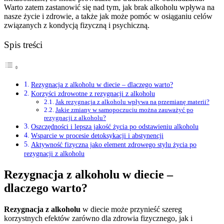
Warto zatem zastanowić się nad tym, jak brak alkoholu wpływa na
nasze życie i zdrowie, a także jak może pomóc w osiąganiu celów
związanych z kondycją fizyczną i psychiczną.
Spis treści
Rezygnacja z alkoholu w diecie – dlaczego warto?
Korzyści zdrowotne z rezygnacji z alkoholu
Jak rezygnacja z alkoholu wpływa na przemianę materii?
Jakie zmiany w samopoczuciu można zauważyć po
rezygnacji z alkoholu?
Oszczędności i lepsza jakość życia po odstawieniu alkoholu
Wsparcie w procesie detoksykacji i abstynencji
Aktywność fizyczna jako element zdrowego stylu życia po
rezygnacji z alkoholu
Rezygnacja z alkoholu w diecie –
dlaczego warto?
Rezygnacja z alkoholu
w diecie może przynieść szereg
korzystnych efektów zarówno dla zdrowia fizycznego, jak i