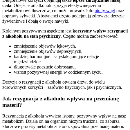
Długofalowe korzyści obejmują także
lepsze zarządzanie masą
ciała
. Odejście od alkoholu sprzyja efektywniejszemu
metabolizmowi tłuszczów, co może prowadzić do
utraty wagi
oraz
poprawy sylwetki. Abstynenci często podejmują zdrowsze decyzje
żywieniowe i dbają o swoje nawyki.
Kolejnym pozytywnym aspektem jest
korzystny wpływ rezygnacji
z alkoholu na stan psychiczny
. Często można zaobserwować:
zmniejszenie objawów lękowych,
zmniejszenie objawów depresyjnych,
bardziej harmonijne i satysfakcjonujące relacje
międzyludzkie.
długotrwałe poczucie dobrostanu,
wzrost pozytywnej energii w codziennym życiu.
Decyzja o rezygnacji z alkoholu otwiera drzwi do wielu
zdrowotnych korzyści – zarówno fizycznych, jak i psychicznych.
Jak rezygnacja z alkoholu wpływa na przemianę
materii?
Rezygnacja z alkoholu wywiera istotny, pozytywny wpływ na nasz
metabolizm. Działa on na organizm niczym trucizna, co zaburza
kluczowe procesy metaboliczne oraz spowalnia przemianę materii.