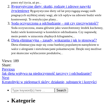
przez styl życia, aż po...
Rygorystyczne diety: skutki, rodzaje i zdrowe nawyki
żywieniowe
Rygorystyczne diety od lat przyciągają uwagę osób
pragnących szybkiej utraty wagi, ale ich wpływ na zdrowie budzi wiele
kontrowersji. Te restrykcyjne plany...
Soda oczyszczona a odchudzanie – mit czy rzeczywistość?
Soda oczyszczona, znana głównie jako wszechstronny środek kuchenny,
budzi wiele kontrowersji w kontekście odchudzania. Czy naprawdę
może pomóc w zrzuceniu zbędnych kilogramów,...
Dieta eliminacyjna – zasady, wskazania i jak ją stosować?
Dieta eliminacyjna staje się coraz bardziej popularnym narzędziem w
walce z alergiami i nietolerancjami pokarmowymi. Dzięki niej możliwe
jest skuteczne wykluczenie produktów,...
Views: 189
Share:
Previous
Jak dieta wpływa na niedoczynność tarczycy i odchudzanie?
Next
Keratolityki w pielęgnacji skóry: działanie, substancje i korzyści
Kategorie