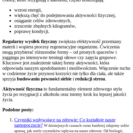
wzrost energii,
większą chęć do podejmowania aktywności fizycznej,
osiąganie celów zdrowotnych,
zrzucenie zbędnych kilogramów,
poprawę kondycji.
Regularny wysiłek fizyczny
zwiększa efektywność przemiany
materii i wspiera procesy regeneracyjne organizmu. Ćwiczenia
mogą przybierać różnorodne formy – od prostych spacerów i
joggingu po intensywne treningi siłowe czy zajęcia grupowe.
Kluczowe jest znalezienie takiej formy aktywności, która
odpowiada naszym upodobaniom i możliwościom. Włączenie ruchu
w codzienne życie przynosi korzyści nie tylko dla ciała, ale także
sprzyja
budowaniu pewności siebie
i
redukcji stresu
.
Aktywność fizyczna
to fundamentalny element zdrowego stylu
życia po rezygnacji z alkoholu oraz istotny krok ku lepszej jakości
życia.
Podobne posty:
Czynniki wpływające na zdrowie: Co kształtuje nasze
samopoczucie?
W dzisiejszych czasach coraz bardziej zdajemy sobie
sprawę, jak wiele czynników wpływa na nasze zdrowie. Od biologii,