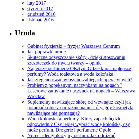
luty 2017
styczeń 2017
grudzień 2016
listopad 2016
Uroda
Gabinet fryzjerski – fryzjer Warszawa Centrum
Jak poprawić urodę
Skuteczne oczyszczanie skóry , dzięki stosowaniu
szczoteczek do mycia twarzy – opinie
Najlepsze perfumerie Olsztyn. Gdzie kupić najlepsze
perfumy? Woda toaletowa a woda kolońska.
Jak zregenerować włosy po zabiegach operacyjnych?
Problem z popękanymi naczynkami na nogach ?
Laserowe zamykanie naczynek na nogach – Warszawa,
Wrocław
Suplementy nawilżające skórę od wewnątrz czyli jak
poradzić sobie z podrażnieniami skóry, gdy kosmetyki
nawilżające nie pomagają?
Woda kolońska a perfumy. Który zapach będzie
odpowiedni? Czy lepiej wybrać wodę kolońską, czy
może perfum. Drogerie i perfumerie Opole
Numer identyfikacyjny perfum. Jak odróżnić