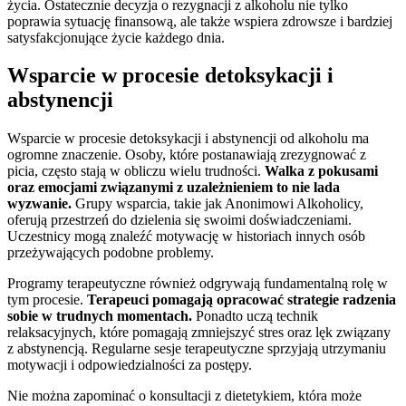
życia. Ostatecznie decyzja o rezygnacji z alkoholu nie tylko
poprawia sytuację finansową, ale także wspiera zdrowsze i bardziej
satysfakcjonujące życie każdego dnia.
Wsparcie w procesie detoksykacji i
abstynencji
Wsparcie w procesie detoksykacji i abstynencji od alkoholu ma
ogromne znaczenie. Osoby, które postanawiają zrezygnować z
picia, często stają w obliczu wielu trudności.
Walka z pokusami
oraz emocjami związanymi z uzależnieniem to nie lada
wyzwanie.
Grupy wsparcia, takie jak Anonimowi Alkoholicy,
oferują przestrzeń do dzielenia się swoimi doświadczeniami.
Uczestnicy mogą znaleźć motywację w historiach innych osób
przeżywających podobne problemy.
Programy terapeutyczne również odgrywają fundamentalną rolę w
tym procesie.
Terapeuci pomagają opracować strategie radzenia
sobie w trudnych momentach.
Ponadto uczą technik
relaksacyjnych, które pomagają zmniejszyć stres oraz lęk związany
z abstynencją. Regularne sesje terapeutyczne sprzyjają utrzymaniu
motywacji i odpowiedzialności za postępy.
Nie można zapominać o konsultacji z dietetykiem, która może