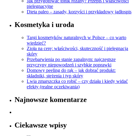
Jak przygotować tonik różany? Przepis i właściwości
pielęgnacyjne
Dieta paleo – zasady, korzyści i przykładowy jadłospis
Kosmetyka i uroda
Targi kosmetyków naturalnych w Polsce – co warto
wiedzieć?
Zioła na cerę: właściwości, skuteczność i pielęgnacja
skóry
Przebarwienia po stanie zapalnym: najczęstsze
przyczyny niepowodzeń i szybkie poprawki
Domowy peeling do rąk – jak dobrać produkt:
składniki, stężenia i typ skóry
Lwia zmarszczka co robić – czy działa i kiedy widać
efekty (realne oczekiwania)
Najnowsze komentarze
Ciekawsze wpisy