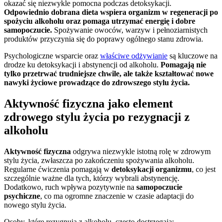
okazać się niezwykle pomocna podczas detoksykacji.
Odpowiednio dobrana dieta wspiera organizm w regeneracji po
spożyciu alkoholu oraz pomaga utrzymać energię i dobre
samopoczucie.
Spożywanie owoców, warzyw i pełnoziarnistych
produktów przyczynia się do poprawy ogólnego stanu zdrowia.
Psychologiczne wsparcie oraz
właściwe odżywianie
są kluczowe na
drodze ku detoksykacji i abstynencji od alkoholu.
Pomagają nie
tylko przetrwać trudniejsze chwile, ale także kształtować nowe
nawyki życiowe prowadzące do zdrowszego stylu życia.
Aktywność fizyczna jako element
zdrowego stylu życia po rezygnacji z
alkoholu
Aktywność fizyczna
odgrywa niezwykle istotną rolę w zdrowym
stylu życia, zwłaszcza po zakończeniu spożywania alkoholu.
Regularne ćwiczenia pomagają w
detoksykacji organizmu
, co jest
szczególnie ważne dla tych, którzy wybrali abstynencję.
Dodatkowo, ruch wpływa pozytywnie na
samopoczucie
psychiczne
, co ma ogromne znaczenie w czasie adaptacji do
nowego stylu życia.
Osoby, które rezygnują z alkoholu, często dostrzegają: