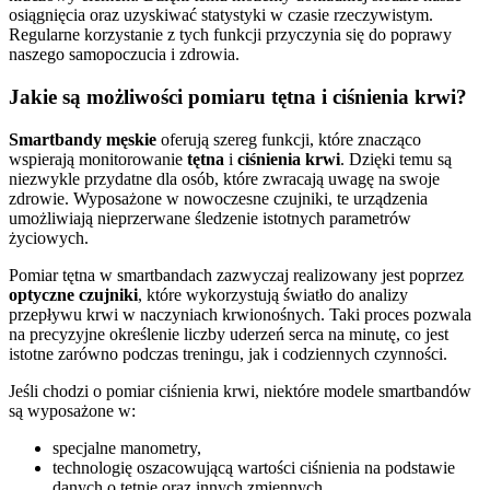
osiągnięcia oraz uzyskiwać statystyki w czasie rzeczywistym.
Regularne korzystanie z tych funkcji przyczynia się do poprawy
naszego samopoczucia i zdrowia.
Jakie są możliwości pomiaru tętna i ciśnienia krwi?
Smartbandy męskie
oferują szereg funkcji, które znacząco
wspierają monitorowanie
tętna
i
ciśnienia krwi
. Dzięki temu są
niezwykle przydatne dla osób, które zwracają uwagę na swoje
zdrowie. Wyposażone w nowoczesne czujniki, te urządzenia
umożliwiają nieprzerwane śledzenie istotnych parametrów
życiowych.
Pomiar tętna w smartbandach zazwyczaj realizowany jest poprzez
optyczne czujniki
, które wykorzystują światło do analizy
przepływu krwi w naczyniach krwionośnych. Taki proces pozwala
na precyzyjne określenie liczby uderzeń serca na minutę, co jest
istotne zarówno podczas treningu, jak i codziennych czynności.
Jeśli chodzi o pomiar ciśnienia krwi, niektóre modele smartbandów
są wyposażone w:
specjalne manometry,
technologię oszacowującą wartości ciśnienia na podstawie
danych o tętnie oraz innych zmiennych.