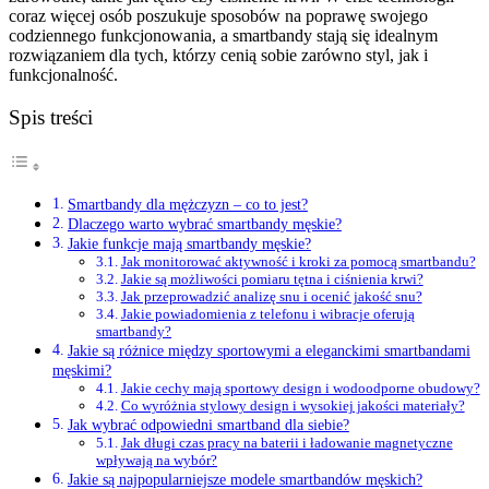
coraz więcej osób poszukuje sposobów na poprawę swojego
codziennego funkcjonowania, a smartbandy stają się idealnym
rozwiązaniem dla tych, którzy cenią sobie zarówno styl, jak i
funkcjonalność.
Spis treści
Smartbandy dla mężczyzn – co to jest?
Dlaczego warto wybrać smartbandy męskie?
Jakie funkcje mają smartbandy męskie?
Jak monitorować aktywność i kroki za pomocą smartbandu?
Jakie są możliwości pomiaru tętna i ciśnienia krwi?
Jak przeprowadzić analizę snu i ocenić jakość snu?
Jakie powiadomienia z telefonu i wibracje oferują
smartbandy?
Jakie są różnice między sportowymi a eleganckimi smartbandami
męskimi?
Jakie cechy mają sportowy design i wodoodporne obudowy?
Co wyróżnia stylowy design i wysokiej jakości materiały?
Jak wybrać odpowiedni smartband dla siebie?
Jak długi czas pracy na baterii i ładowanie magnetyczne
wpływają na wybór?
Jakie są najpopularniejsze modele smartbandów męskich?