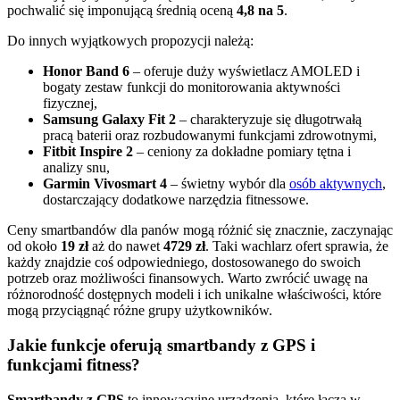
pochwalić się imponującą średnią oceną
4,8 na 5
.
Do innych wyjątkowych propozycji należą:
Honor Band 6
– oferuje duży wyświetlacz AMOLED i
bogaty zestaw funkcji do monitorowania aktywności
fizycznej,
Samsung Galaxy Fit 2
– charakteryzuje się długotrwałą
pracą baterii oraz rozbudowanymi funkcjami zdrowotnymi,
Fitbit Inspire 2
– ceniony za dokładne pomiary tętna i
analizy snu,
Garmin Vivosmart 4
– świetny wybór dla
osób aktywnych
,
dostarczający dodatkowe narzędzia fitnessowe.
Ceny smartbandów dla panów mogą różnić się znacznie, zaczynając
od około
19 zł
aż do nawet
4729 zł
. Taki wachlarz ofert sprawia, że
każdy znajdzie coś odpowiedniego, dostosowanego do swoich
potrzeb oraz możliwości finansowych. Warto zwrócić uwagę na
różnorodność dostępnych modeli i ich unikalne właściwości, które
mogą przyciągnąć różne grupy użytkowników.
Jakie funkcje oferują smartbandy z GPS i
funkcjami fitness?
Smartbandy z GPS
to innowacyjne urządzenia, które łączą w