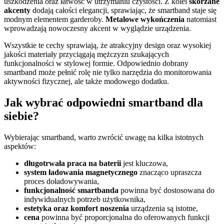
uszkodzenia oraz łatwość w utrzymaniu czystości. Z kolei
skórzane
akcenty
dodają całości elegancji, sprawiając, że smartband staje się
modnym elementem garderoby.
Metalowe wykończenia
natomiast
wprowadzają nowoczesny akcent w wyglądzie urządzenia.
Wszystkie te cechy sprawiają, że atrakcyjny design oraz wysokiej
jakości materiały przyciągają mężczyzn szukających
funkcjonalności w stylowej formie. Odpowiednio dobrany
smartband może pełnić rolę nie tylko narzędzia do monitorowania
aktywności fizycznej, ale także modowego dodatku.
Jak wybrać odpowiedni smartband dla
siebie?
Wybierając smartband, warto zwrócić uwagę na kilka istotnych
aspektów:
długotrwała praca na baterii
jest kluczowa,
system ładowania magnetycznego
znacząco upraszcza
proces doładowywania,
funkcjonalność smartbanda
powinna być dostosowana do
indywidualnych potrzeb użytkownika,
estetyka oraz komfort noszenia
urządzenia są istotne,
cena
powinna być proporcjonalna do oferowanych funkcji