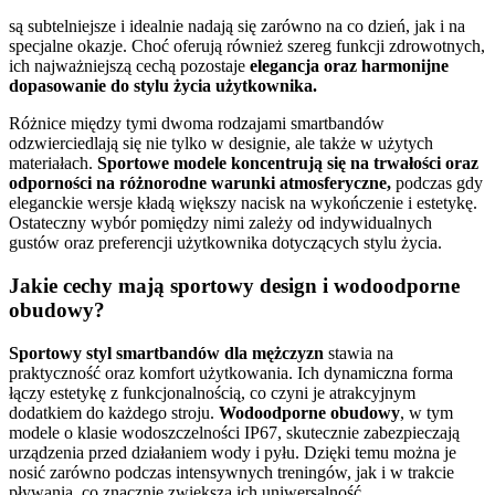
są subtelniejsze i idealnie nadają się zarówno na co dzień, jak i na
specjalne okazje. Choć oferują również szereg funkcji zdrowotnych,
ich najważniejszą cechą pozostaje
elegancja oraz harmonijne
dopasowanie do stylu życia użytkownika.
Różnice między tymi dwoma rodzajami smartbandów
odzwierciedlają się nie tylko w designie, ale także w użytych
materiałach.
Sportowe modele koncentrują się na trwałości oraz
odporności na różnorodne warunki atmosferyczne,
podczas gdy
eleganckie wersje kładą większy nacisk na wykończenie i estetykę.
Ostateczny wybór pomiędzy nimi zależy od indywidualnych
gustów oraz preferencji użytkownika dotyczących stylu życia.
Jakie cechy mają sportowy design i wodoodporne
obudowy?
Sportowy styl smartbandów dla mężczyzn
stawia na
praktyczność oraz komfort użytkowania. Ich dynamiczna forma
łączy estetykę z funkcjonalnością, co czyni je atrakcyjnym
dodatkiem do każdego stroju.
Wodoodporne obudowy
, w tym
modele o klasie wodoszczelności IP67, skutecznie zabezpieczają
urządzenia przed działaniem wody i pyłu. Dzięki temu można je
nosić zarówno podczas intensywnych treningów, jak i w trakcie
pływania, co znacznie zwiększa ich uniwersalność.