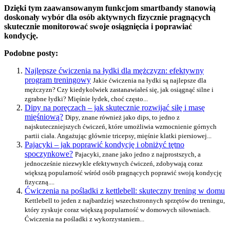
Dzięki tym zaawansowanym funkcjom smartbandy stanowią
doskonały wybór dla osób aktywnych fizycznie pragnących
skutecznie monitorować swoje osiągnięcia i poprawiać
kondycję.
Podobne posty:
Najlepsze ćwiczenia na łydki dla mężczyzn: efektywny
program treningowy
Jakie ćwiczenia na łydki są najlepsze dla
mężczyzn? Czy kiedykolwiek zastanawiałeś się, jak osiągnąć silne i
zgrabne łydki? Mięśnie łydek, choć często...
Dipy na poręczach – jak skutecznie rozwijać siłę i masę
mięśniową?
Dipy, znane również jako dips, to jedno z
najskuteczniejszych ćwiczeń, które umożliwia wzmocnienie górnych
partii ciała. Angażując głównie tricepsy, mięśnie klatki piersiowej...
Pajacyki – jak poprawić kondycję i obniżyć tętno
spoczynkowe?
Pajacyki, znane jako jedno z najprostszych, a
jednocześnie niezwykle efektywnych ćwiczeń, zdobywają coraz
większą popularność wśród osób pragnących poprawić swoją kondycję
fizyczną....
Ćwiczenia na pośladki z kettlebell: skuteczny trening w domu
Kettlebell to jeden z najbardziej wszechstronnych sprzętów do treningu,
który zyskuje coraz większą popularność w domowych siłowniach.
Ćwiczenia na pośladki z wykorzystaniem...