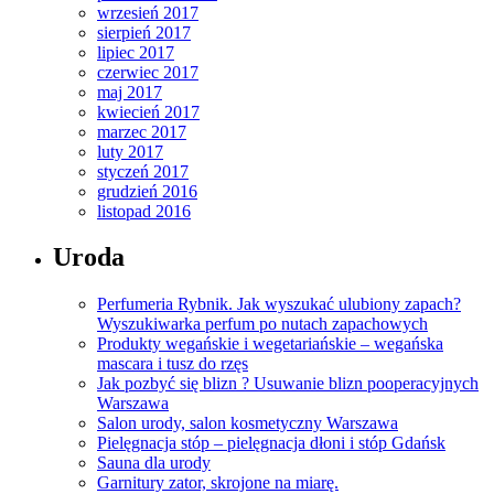
wrzesień 2017
sierpień 2017
lipiec 2017
czerwiec 2017
maj 2017
kwiecień 2017
marzec 2017
luty 2017
styczeń 2017
grudzień 2016
listopad 2016
Uroda
Perfumeria Rybnik. Jak wyszukać ulubiony zapach?
Wyszukiwarka perfum po nutach zapachowych
Produkty wegańskie i wegetariańskie – wegańska
mascara i tusz do rzęs
Jak pozbyć się blizn ? Usuwanie blizn pooperacyjnych
Warszawa
Salon urody, salon kosmetyczny Warszawa
Pielęgnacja stóp – pielęgnacja dłoni i stóp Gdańsk
Sauna dla urody
Garnitury zator, skrojone na miarę.