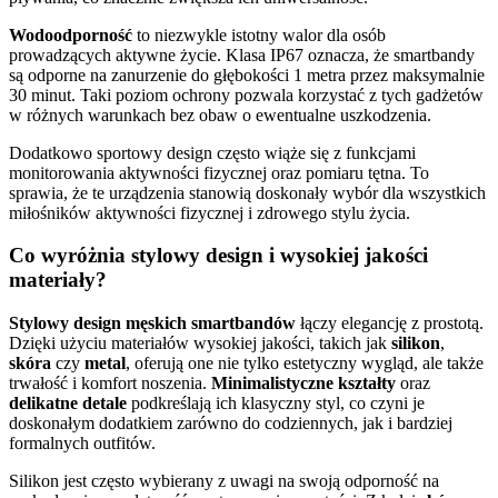
Wodoodporność
to niezwykle istotny walor dla osób
prowadzących aktywne życie. Klasa IP67 oznacza, że smartbandy
są odporne na zanurzenie do głębokości 1 metra przez maksymalnie
30 minut. Taki poziom ochrony pozwala korzystać z tych gadżetów
w różnych warunkach bez obaw o ewentualne uszkodzenia.
Dodatkowo sportowy design często wiąże się z funkcjami
monitorowania aktywności fizycznej oraz pomiaru tętna. To
sprawia, że te urządzenia stanowią doskonały wybór dla wszystkich
miłośników aktywności fizycznej i zdrowego stylu życia.
Co wyróżnia stylowy design i wysokiej jakości
materiały?
Stylowy design męskich smartbandów
łączy elegancję z prostotą.
Dzięki użyciu materiałów wysokiej jakości, takich jak
silikon
,
skóra
czy
metal
, oferują one nie tylko estetyczny wygląd, ale także
trwałość i komfort noszenia.
Minimalistyczne kształty
oraz
delikatne detale
podkreślają ich klasyczny styl, co czyni je
doskonałym dodatkiem zarówno do codziennych, jak i bardziej
formalnych outfitów.
Silikon jest często wybierany z uwagi na swoją odporność na