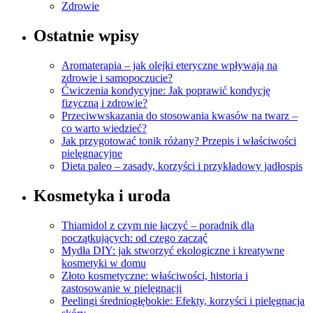
Zdrowie
Ostatnie wpisy
Aromaterapia – jak olejki eteryczne wpływają na
zdrowie i samopoczucie?
Ćwiczenia kondycyjne: Jak poprawić kondycję
fizyczną i zdrowie?
Przeciwwskazania do stosowania kwasów na twarz –
co warto wiedzieć?
Jak przygotować tonik różany? Przepis i właściwości
pielęgnacyjne
Dieta paleo – zasady, korzyści i przykładowy jadłospis
Kosmetyka i uroda
Thiamidol z czym nie łączyć – poradnik dla
początkujących: od czego zacząć
Mydła DIY: jak stworzyć ekologiczne i kreatywne
kosmetyki w domu
Złoto kosmetyczne: właściwości, historia i
zastosowanie w pielęgnacji
Peelingi średniogłębokie: Efekty, korzyści i pielęgnacja