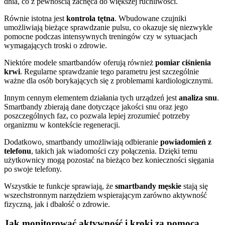
dnia, co z pewnością zachęca do większej ruchliwości.
Równie istotna jest
kontrola tętna
. Wbudowane czujniki
umożliwiają bieżące sprawdzanie pulsu, co okazuje się niezwykle
pomocne podczas intensywnych treningów czy w sytuacjach
wymagających troski o zdrowie.
Niektóre modele smartbandów oferują również
pomiar ciśnienia
krwi
. Regularne sprawdzanie tego parametru jest szczególnie
ważne dla osób borykających się z problemami kardiologicznymi.
Innym cennym elementem działania tych urządzeń jest
analiza snu
.
Smartbandy zbierają dane dotyczące jakości snu oraz jego
poszczególnych faz, co pozwala lepiej zrozumieć potrzeby
organizmu w kontekście regeneracji.
Dodatkowo, smartbandy umożliwiają odbieranie
powiadomień z
telefonu
, takich jak wiadomości czy połączenia. Dzięki temu
użytkownicy mogą pozostać na bieżąco bez konieczności sięgania
po swoje telefony.
Wszystkie te funkcje sprawiają, że
smartbandy męskie
stają się
wszechstronnym narzędziem wspierającym zarówno aktywność
fizyczną, jak i dbałość o zdrowie.
Jak monitorować aktywność i kroki za pomocą