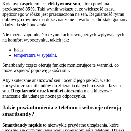
Kolejnym aspektem jest
efektywność snu
, która powinna
przekraczać
85%
. Taki wynik wskazuje, że większość czasu
spędzonego w łóżku jest przeznaczona na sen. Regularność rytmu
dobowego również ma duże znaczenie – warto ustalić stałe godziny
kładzenia się i budzenia.
Nie można zapominać o czynnikach zewnętrznych wpływających
na komfort wypoczynku, takich jak:
hałas,
temperatura w sypialni
.
Smartbandy często oferują funkcje monitorujące te warunki, co
może wspierać poprawę jakości snu.
Aby skutecznie analizować sen i ocenić jego jakość, warto
korzystać ze smartbandów do zbierania danych o czasie i fazach
snu.
Regularność oraz komfort otoczenia
mają kluczowe
znaczenie dla udanego nocnego odpoczynku.
Jakie powiadomienia z telefonu i wibracje oferują
smartbandy?
Smartbandy męskie
to niezwykle przydatne urządzenia, które
umożliwiają otrzymywanie wielu powiadomień z telefonu. Dzięki