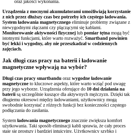
oraz jakości wykonania.
Urządzenia z mocnymi akumulatorami umożliwiają korzystanie
z nich przez dłuższy czas bez potrzeby ich częstego ładowania.
System ładowania magnetycznego
eliminuje problemy związane z
niewygodnymi złączami czy plączącymi się kablami.
Monitorowanie aktywności fizycznej
lub
pomiar tętna
mogą być
istotnymi funkcjami, które warto rozważyć.
Smartband powinien
być lekki i wygodny, aby nie przeszkadzał w codziennych
zajęciach.
Jak długi czas pracy na baterii i ładowanie
magnetyczne wpływają na wybór?
Długi czas pracy smartbandu
oraz
wygodne ładowanie
magnetyczne
to kluczowe aspekty, które warto wziąć pod uwagę
przy jego wyborze. Urządzenia oferujące do
10 dni działania na
baterii
są szczególnie kuszące dla aktywnych mężczyzn. Dzięki tak
długiemu okresowi między ładowaniami, użytkownicy mogą
swobodnie korzystać z różnych funkcji bez konieczności częstego
podłączania do zasilania.
System
ładowania magnetycznego
znacznie zwiększa komfort
użytkowania. Taki sposób eliminacji kabli sprawia, że cały proces
staje się prostszy i bardziej intuicyjny. Użytkownicy szybko i