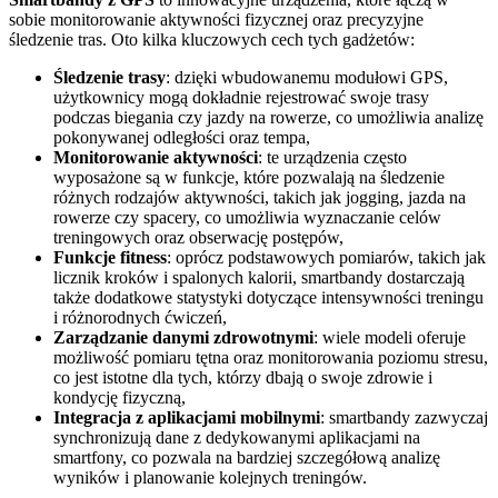
sobie monitorowanie aktywności fizycznej oraz precyzyjne
śledzenie tras. Oto kilka kluczowych cech tych gadżetów:
Śledzenie trasy
: dzięki wbudowanemu modułowi GPS,
użytkownicy mogą dokładnie rejestrować swoje trasy
podczas biegania czy jazdy na rowerze, co umożliwia analizę
pokonywanej odległości oraz tempa,
Monitorowanie aktywności
: te urządzenia często
wyposażone są w funkcje, które pozwalają na śledzenie
różnych rodzajów aktywności, takich jak jogging, jazda na
rowerze czy spacery, co umożliwia wyznaczanie celów
treningowych oraz obserwację postępów,
Funkcje fitness
: oprócz podstawowych pomiarów, takich jak
licznik kroków i spalonych kalorii, smartbandy dostarczają
także dodatkowe statystyki dotyczące intensywności treningu
i różnorodnych ćwiczeń,
Zarządzanie danymi zdrowotnymi
: wiele modeli oferuje
możliwość pomiaru tętna oraz monitorowania poziomu stresu,
co jest istotne dla tych, którzy dbają o swoje zdrowie i
kondycję fizyczną,
Integracja z aplikacjami mobilnymi
: smartbandy zazwyczaj
synchronizują dane z dedykowanymi aplikacjami na
smartfony, co pozwala na bardziej szczegółową analizę
wyników i planowanie kolejnych treningów.