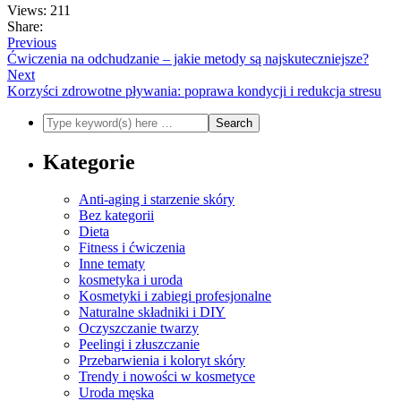
Views: 211
Share:
Previous
Ćwiczenia na odchudzanie – jakie metody są najskuteczniejsze?
Next
Korzyści zdrowotne pływania: poprawa kondycji i redukcja stresu
Kategorie
Anti-aging i starzenie skóry
Bez kategorii
Dieta
Fitness i ćwiczenia
Inne tematy
kosmetyka i uroda
Kosmetyki i zabiegi profesjonalne
Naturalne składniki i DIY
Oczyszczanie twarzy
Peelingi i złuszczanie
Przebarwienia i koloryt skóry
Trendy i nowości w kosmetyce
Uroda męska