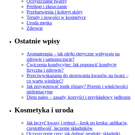
Oczyszczanie twarzy
Peelingi i złuszczanie
Przebarwienia i koloryt skóry
Trendy i nowości w kosmetyce
Uroda męska
Zdrowie
Ostatnie wpisy
Aromaterapia – jak olejki eteryczne wpływają na
zdrowie i samopoczucie?
Ćwiczenia kondycyjne: Jak poprawić kondycję
fizyczną i zdrowie?
Przeciwwskazania do stosowania kwasów na twarz –
co warto wiedzieć?
Jak przygotować tonik różany? Przepis i właściwości
pielęgnacyjne
Dieta paleo – zasady, korzyści i przykładowy jadłospis
Kosmetyka i uroda
Jak łączyć kwasy i retinol – krok po kroku: aplikacja,
częstotliwość, łączenie składników
Oczyszczenie cery: jak dobrać produkt: składniki,