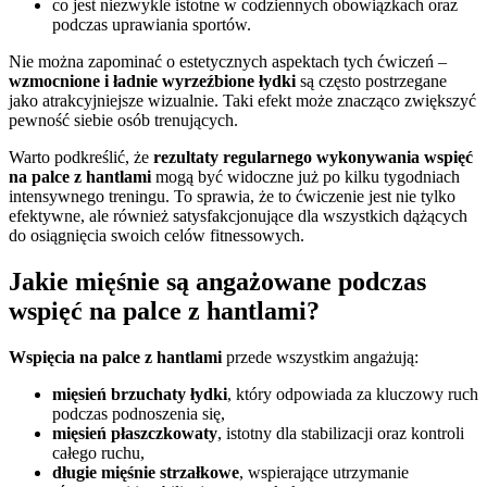
co jest niezwykle istotne w codziennych obowiązkach oraz
podczas uprawiania sportów.
Nie można zapominać o estetycznych aspektach tych ćwiczeń –
wzmocnione i ładnie wyrzeźbione łydki
są często postrzegane
jako atrakcyjniejsze wizualnie. Taki efekt może znacząco zwiększyć
pewność siebie osób trenujących.
Warto podkreślić, że
rezultaty regularnego wykonywania wspięć
na palce z hantlami
mogą być widoczne już po kilku tygodniach
intensywnego treningu. To sprawia, że to ćwiczenie jest nie tylko
efektywne, ale również satysfakcjonujące dla wszystkich dążących
do osiągnięcia swoich celów fitnessowych.
Jakie mięśnie są angażowane podczas
wspięć na palce z hantlami?
Wspięcia na palce z hantlami
przede wszystkim angażują:
mięsień brzuchaty łydki
, który odpowiada za kluczowy ruch
podczas podnoszenia się,
mięsień płaszczkowaty
, istotny dla stabilizacji oraz kontroli
całego ruchu,
długie mięśnie strzałkowe
, wspierające utrzymanie