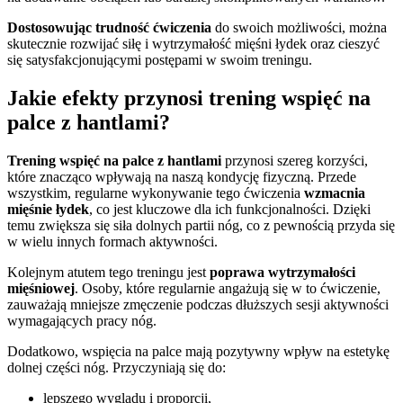
Dostosowując trudność ćwiczenia
do swoich możliwości, można
skutecznie rozwijać siłę i wytrzymałość mięśni łydek oraz cieszyć
się satysfakcjonującymi postępami w swoim treningu.
Jakie efekty przynosi trening wspięć na
palce z hantlami?
Trening wspięć na palce z hantlami
przynosi szereg korzyści,
które znacząco wpływają na naszą kondycję fizyczną. Przede
wszystkim, regularne wykonywanie tego ćwiczenia
wzmacnia
mięśnie łydek
, co jest kluczowe dla ich funkcjonalności. Dzięki
temu zwiększa się siła dolnych partii nóg, co z pewnością przyda się
w wielu innych formach aktywności.
Kolejnym atutem tego treningu jest
poprawa wytrzymałości
mięśniowej
. Osoby, które regularnie angażują się w to ćwiczenie,
zauważają mniejsze zmęczenie podczas dłuższych sesji aktywności
wymagających pracy nóg.
Dodatkowo, wspięcia na palce mają pozytywny wpływ na estetykę
dolnej części nóg. Przyczyniają się do:
lepszego wyglądu i proporcji,