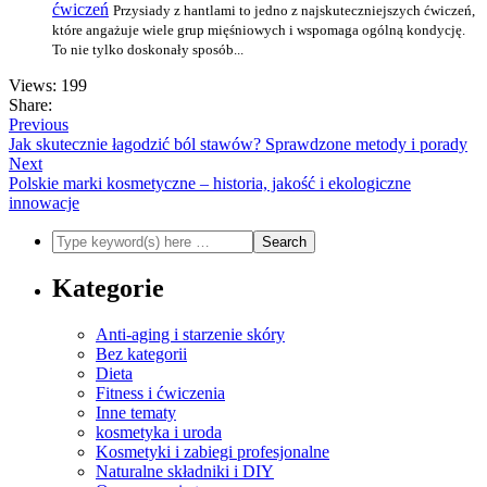
ćwiczeń
Przysiady z hantlami to jedno z najskuteczniejszych ćwiczeń,
które angażuje wiele grup mięśniowych i wspomaga ogólną kondycję.
To nie tylko doskonały sposób...
Views: 199
Share:
Previous
Jak skutecznie łagodzić ból stawów? Sprawdzone metody i porady
Next
Polskie marki kosmetyczne – historia, jakość i ekologiczne
innowacje
Kategorie
Anti-aging i starzenie skóry
Bez kategorii
Dieta
Fitness i ćwiczenia
Inne tematy
kosmetyka i uroda
Kosmetyki i zabiegi profesjonalne
Naturalne składniki i DIY