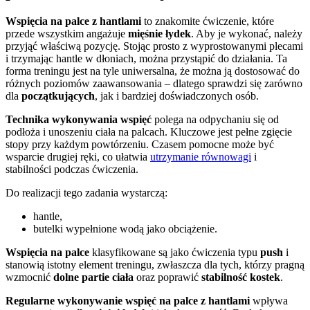
Wspięcia na palce z hantlami
to znakomite ćwiczenie, które
przede wszystkim angażuje
mięśnie łydek
. Aby je wykonać, należy
przyjąć właściwą pozycję. Stojąc prosto z wyprostowanymi plecami
i trzymając hantle w dłoniach, można przystąpić do działania. Ta
forma treningu jest na tyle uniwersalna, że można ją dostosować do
różnych poziomów zaawansowania – dlatego sprawdzi się zarówno
dla
początkujących
, jak i bardziej doświadczonych osób.
Technika wykonywania wspięć
polega na odpychaniu się od
podłoża i unoszeniu ciała na palcach. Kluczowe jest pełne zgięcie
stopy przy każdym powtórzeniu. Czasem pomocne może być
wsparcie drugiej ręki, co ułatwia
utrzymanie równowagi
i
stabilności podczas ćwiczenia.
Do realizacji tego zadania wystarczą:
hantle,
butelki wypełnione wodą jako obciążenie.
Wspięcia na palce
klasyfikowane są jako ćwiczenia typu
push
i
stanowią istotny element treningu, zwłaszcza dla tych, którzy pragną
wzmocnić
dolne partie ciała
oraz poprawić
stabilność kostek
.
Regularne wykonywanie wspięć na palce z hantlami
wpływa