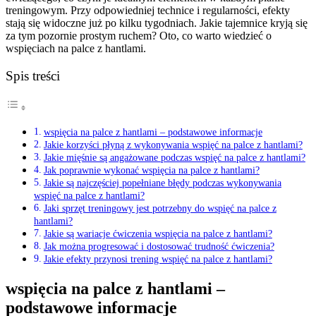
treningowym. Przy odpowiedniej technice i regularności, efekty
stają się widoczne już po kilku tygodniach. Jakie tajemnice kryją się
za tym pozornie prostym ruchem? Oto, co warto wiedzieć o
wspięciach na palce z hantlami.
Spis treści
wspięcia na palce z hantlami – podstawowe informacje
Jakie korzyści płyną z wykonywania wspięć na palce z hantlami?
Jakie mięśnie są angażowane podczas wspięć na palce z hantlami?
Jak poprawnie wykonać wspięcia na palce z hantlami?
Jakie są najczęściej popełniane błędy podczas wykonywania
wspięć na palce z hantlami?
Jaki sprzęt treningowy jest potrzebny do wspięć na palce z
hantlami?
Jakie są wariacje ćwiczenia wspięcia na palce z hantlami?
Jak można progresować i dostosować trudność ćwiczenia?
Jakie efekty przynosi trening wspięć na palce z hantlami?
wspięcia na palce z hantlami –
podstawowe informacje