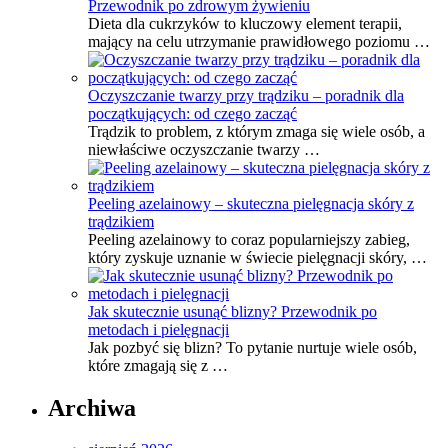
Przewodnik po zdrowym żywieniu
Dieta dla cukrzyków to kluczowy element terapii,
mający na celu utrzymanie prawidłowego poziomu …
Oczyszczanie twarzy przy trądziku – poradnik dla
początkujących: od czego zacząć
Trądzik to problem, z którym zmaga się wiele osób, a
niewłaściwe oczyszczanie twarzy …
Peeling azelainowy – skuteczna pielęgnacja skóry z
trądzikiem
Peeling azelainowy to coraz popularniejszy zabieg,
który zyskuje uznanie w świecie pielęgnacji skóry, …
Jak skutecznie usunąć blizny? Przewodnik po
metodach i pielęgnacji
Jak pozbyć się blizn? To pytanie nurtuje wiele osób,
które zmagają się z …
Archiwa