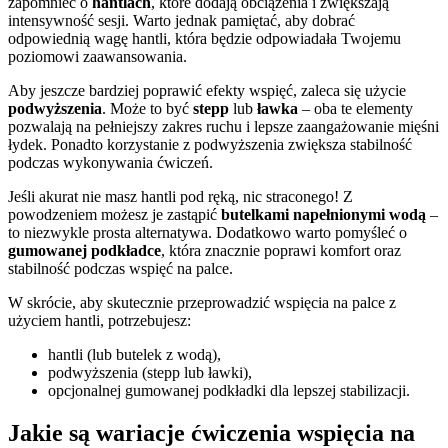
zapomnieć o
hantlach
, które dodają obciążenia i zwiększają
intensywność sesji. Warto jednak pamiętać, aby dobrać
odpowiednią wagę hantli, która będzie odpowiadała Twojemu
poziomowi zaawansowania.
Aby jeszcze bardziej poprawić efekty wspięć, zaleca się użycie
podwyższenia
. Może to być
stepp
lub
ławka
– oba te elementy
pozwalają na pełniejszy zakres ruchu i lepsze zaangażowanie mięśni
łydek. Ponadto korzystanie z podwyższenia zwiększa stabilność
podczas wykonywania ćwiczeń.
Jeśli akurat nie masz hantli pod ręką, nic straconego! Z
powodzeniem możesz je zastąpić
butelkami napełnionymi wodą
–
to niezwykle prosta alternatywa. Dodatkowo warto pomyśleć o
gumowanej podkładce
, która znacznie poprawi komfort oraz
stabilność podczas wspięć na palce.
W skrócie, aby skutecznie przeprowadzić wspięcia na palce z
użyciem hantli, potrzebujesz:
hantli (lub butelek z wodą),
podwyższenia (stepp lub ławki),
opcjonalnej gumowanej podkładki dla lepszej stabilizacji.
Jakie są wariacje ćwiczenia wspięcia na