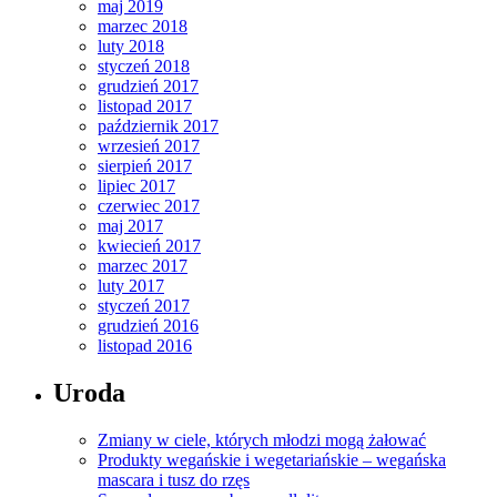
maj 2019
marzec 2018
luty 2018
styczeń 2018
grudzień 2017
listopad 2017
październik 2017
wrzesień 2017
sierpień 2017
lipiec 2017
czerwiec 2017
maj 2017
kwiecień 2017
marzec 2017
luty 2017
styczeń 2017
grudzień 2016
listopad 2016
Uroda
Zmiany w ciele, których młodzi mogą żałować
Produkty wegańskie i wegetariańskie – wegańska
mascara i tusz do rzęs