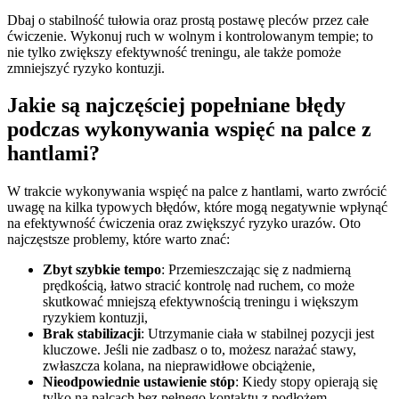
Dbaj o stabilność tułowia oraz prostą postawę pleców przez całe
ćwiczenie. Wykonuj ruch w wolnym i kontrolowanym tempie; to
nie tylko zwiększy efektywność treningu, ale także pomoże
zmniejszyć ryzyko kontuzji.
Jakie są najczęściej popełniane błędy
podczas wykonywania wspięć na palce z
hantlami?
W trakcie wykonywania wspięć na palce z hantlami, warto zwrócić
uwagę na kilka typowych błędów, które mogą negatywnie wpłynąć
na efektywność ćwiczenia oraz zwiększyć ryzyko urazów. Oto
najczęstsze problemy, które warto znać:
Zbyt szybkie tempo
: Przemieszczając się z nadmierną
prędkością, łatwo stracić kontrolę nad ruchem, co może
skutkować mniejszą efektywnością treningu i większym
ryzykiem kontuzji,
Brak stabilizacji
: Utrzymanie ciała w stabilnej pozycji jest
kluczowe. Jeśli nie zadbasz o to, możesz narażać stawy,
zwłaszcza kolana, na nieprawidłowe obciążenie,
Nieodpowiednie ustawienie stóp
: Kiedy stopy opierają się
tylko na palcach bez pełnego kontaktu z podłożem,