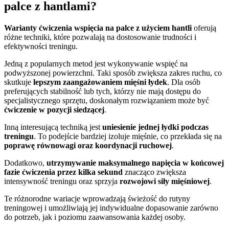
palce z hantlami?
Warianty ćwiczenia wspięcia na palce z użyciem hantli
oferują
różne techniki, które pozwalają na dostosowanie trudności i
efektywności treningu.
Jedną z popularnych metod jest wykonywanie wspięć na
podwyższonej powierzchni. Taki sposób zwiększa zakres ruchu, co
skutkuje
lepszym zaangażowaniem mięśni łydek
. Dla osób
preferujących stabilność lub tych, którzy nie mają dostępu do
specjalistycznego sprzętu, doskonałym rozwiązaniem może być
ćwiczenie w pozycji siedzącej
.
Inną interesującą techniką jest
uniesienie jednej łydki podczas
treningu
. To podejście bardziej izoluje mięśnie, co przekłada się na
poprawę równowagi oraz koordynacji ruchowej
.
Dodatkowo,
utrzymywanie maksymalnego napięcia w końcowej
fazie ćwiczenia przez kilka sekund
znacząco zwiększa
intensywność treningu oraz sprzyja
rozwojowi siły mięśniowej
.
Te różnorodne wariacje wprowadzają świeżość do rutyny
treningowej i umożliwiają jej indywidualne dopasowanie zarówno
do potrzeb, jak i poziomu zaawansowania każdej osoby.