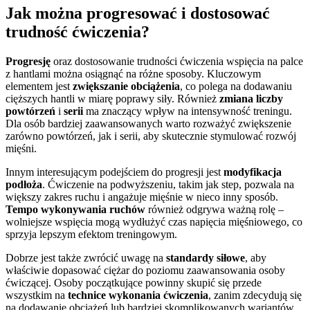
Jak można progresować i dostosować
trudność ćwiczenia?
Progresję
oraz dostosowanie trudności ćwiczenia wspięcia na palce
z hantlami można osiągnąć na różne sposoby. Kluczowym
elementem jest
zwiększanie obciążenia
, co polega na dodawaniu
cięższych hantli w miarę poprawy siły. Również
zmiana liczby
powtórzeń
i
serii
ma znaczący wpływ na intensywność treningu.
Dla osób bardziej zaawansowanych warto rozważyć zwiększenie
zarówno powtórzeń, jak i serii, aby skutecznie stymulować rozwój
mięśni.
Innym interesującym podejściem do progresji jest
modyfikacja
podłoża
. Ćwiczenie na podwyższeniu, takim jak step, pozwala na
większy zakres ruchu i angażuje mięśnie w nieco inny sposób.
Tempo wykonywania ruchów
również odgrywa ważną rolę –
wolniejsze wspięcia mogą wydłużyć czas napięcia mięśniowego, co
sprzyja lepszym efektom treningowym.
Dobrze jest także zwrócić uwagę na
standardy siłowe
, aby
właściwie dopasować ciężar do poziomu zaawansowania osoby
ćwiczącej. Osoby początkujące powinny skupić się przede
wszystkim na
technice wykonania ćwiczenia
, zanim zdecydują się
na dodawanie obciążeń lub bardziej skomplikowanych wariantów.