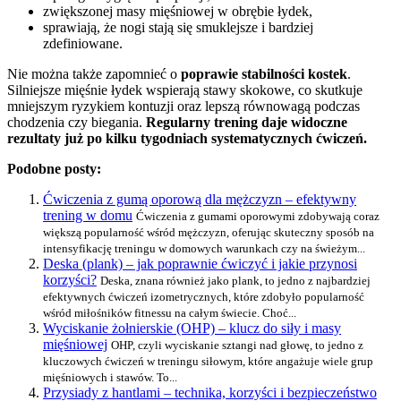
zwiększonej masy mięśniowej w obrębie łydek,
sprawiają, że nogi stają się smuklejsze i bardziej
zdefiniowane.
Nie można także zapomnieć o
poprawie stabilności kostek
.
Silniejsze mięśnie łydek wspierają stawy skokowe, co skutkuje
mniejszym ryzykiem kontuzji oraz lepszą równowagą podczas
chodzenia czy biegania.
Regularny trening daje widoczne
rezultaty już po kilku tygodniach systematycznych ćwiczeń.
Podobne posty:
Ćwiczenia z gumą oporową dla mężczyzn – efektywny
trening w domu
Ćwiczenia z gumami oporowymi zdobywają coraz
większą popularność wśród mężczyzn, oferując skuteczny sposób na
intensyfikację treningu w domowych warunkach czy na świeżym...
Deska (plank) – jak poprawnie ćwiczyć i jakie przynosi
korzyści?
Deska, znana również jako plank, to jedno z najbardziej
efektywnych ćwiczeń izometrycznych, które zdobyło popularność
wśród miłośników fitnessu na całym świecie. Choć...
Wyciskanie żołnierskie (OHP) – klucz do siły i masy
mięśniowej
OHP, czyli wyciskanie sztangi nad głowę, to jedno z
kluczowych ćwiczeń w treningu siłowym, które angażuje wiele grup
mięśniowych i stawów. To...
Przysiady z hantlami – technika, korzyści i bezpieczeństwo