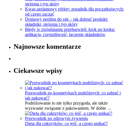
stężenia i typ skóry
Kwas azelainowy efekty: poradnik dla początkujących:
od czego zacząć
Domowy peeling do rąk – jak dobrać produkt:
składniki, stężenia i typ skóry
Błędy w rozjaśnianiu przebarwień: krok po kroku:
aplikacja, częstotliwość, łączenie składników
Najnowsze komentarze
Ciekawsze wpisy
Przewodnik po kosmetykach podróżnych: co zabrać i
jak pakować?
Podróżowanie to nie tylko przygoda, ale także
wyzwanie związane z pakowaniem. W dobie …
Dieta dla cukrzyków: co jeść, a czego unikać?