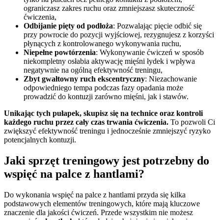
ograniczasz zakres ruchu oraz zmniejszasz skuteczność
ćwiczenia,
Odbijanie pięty od podłoża
: Pozwalając pięcie odbić się
przy powrocie do pozycji wyjściowej, rezygnujesz z korzyści
płynących z kontrolowanego wykonywania ruchu,
Niepełne powtórzenia
: Wykonywanie ćwiczeń w sposób
niekompletny osłabia aktywację mięśni łydek i wpływa
negatywnie na ogólną efektywność treningu,
Zbyt gwałtowny ruch ekscentryczny
: Niezachowanie
odpowiedniego tempa podczas fazy opadania może
prowadzić do kontuzji zarówno mięśni, jak i stawów.
Unikając tych pułapek, skupisz się na technice oraz kontroli
każdego ruchu przez cały czas trwania ćwiczenia.
To pozwoli Ci
zwiększyć efektywność treningu i jednocześnie zmniejszyć ryzyko
potencjalnych kontuzji.
Jaki sprzęt treningowy jest potrzebny do
wspięć na palce z hantlami?
Do wykonania wspięć na palce z hantlami przyda się kilka
podstawowych elementów treningowych, które mają kluczowe
znaczenie dla jakości ćwiczeń. Przede wszystkim nie możesz