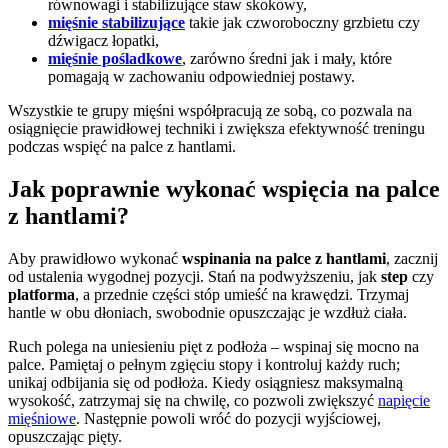
równowagi i stabilizujące staw skokowy,
mięśnie stabilizujące
takie jak czworoboczny grzbietu czy
dźwigacz łopatki,
mięśnie pośladkowe
, zarówno średni jak i mały, które
pomagają w zachowaniu odpowiedniej postawy.
Wszystkie te grupy mięśni współpracują ze sobą, co pozwala na
osiągnięcie prawidłowej techniki i zwiększa efektywność treningu
podczas wspięć na palce z hantlami.
Jak poprawnie wykonać wspięcia na palce
z hantlami?
Aby prawidłowo wykonać
wspinania na palce z hantlami
, zacznij
od ustalenia wygodnej pozycji. Stań na podwyższeniu, jak
step
czy
platforma
, a przednie części stóp umieść na krawędzi. Trzymaj
hantle w obu dłoniach, swobodnie opuszczając je wzdłuż ciała.
Ruch polega na uniesieniu pięt z podłoża – wspinaj się mocno na
palce. Pamiętaj o pełnym zgięciu stopy i kontroluj każdy ruch;
unikaj odbijania się od podłoża. Kiedy osiągniesz maksymalną
wysokość, zatrzymaj się na chwilę, co pozwoli zwiększyć
napięcie
mięśniowe
. Następnie powoli wróć do pozycji wyjściowej,
opuszczając pięty.