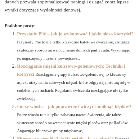
danych pozwala zoptymalizować treningi i osiągać coraz lepsze
wyniki dotyczące wydolności tlenowej.
Podobne posty:
Przysiady Plié – jak je wykonywać i jakie niosą korzyści?
Przysiady Plié to nie tylko klasyczne baletowe ćwiczenie, ale także
skuteczny sposób na wzmocnienie dolnych partii ciała. Wykonując
je, angażujemy mięśnie wewnętrzne...
Rozciąganie mięśni kulszowo-goleniowych: Techniki i
korzyści
Rozciąganie grupy kulszowo-goleniowej to kluczowy
aspekt utrzymania zdrowych mięśni, które odgrywają istotną rolę w
codziennych ruchach. Regularne ćwiczenia rozciągające nie tylko
zwiększają...
Focze wiosło – jak poprawnie ćwiczyć i uniknąć błędów?
Focze wiosło to nie tylko zabawna nazwa ćwiczenia, ale także
skuteczny sposób na wzmocnienie mięśni pleców oraz pośladków.
Angażując kluczowe grupy mięśniowe,...
Fitness czy aerobik? Jakie różnice i co wybrać?
Fitness i