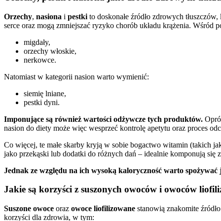
Orzechy
,
nasiona
i
pestki
to doskonałe źródło zdrowych tłuszczów, 
serce oraz mogą zmniejszać ryzyko chorób układu krążenia. Wśród 
migdały,
orzechy włoskie,
nerkowce.
Natomiast w kategorii nasion warto wymienić:
siemię lniane,
pestki dyni.
Imponujące są również wartości odżywcze tych produktów.
Opróc
nasion do diety może więc wesprzeć kontrolę apetytu oraz proces od
Co więcej, te małe skarby kryją w sobie bogactwo witamin (takich j
jako przekąski lub dodatki do różnych dań – idealnie komponują się 
Jednak ze względu na ich wysoką kaloryczność warto spożywać 
Jakie są korzyści z suszonych owoców i owoców liofi
Suszone owoce
oraz
owoce liofilizowane
stanowią znakomite źródło 
korzyści dla zdrowia, w tym: