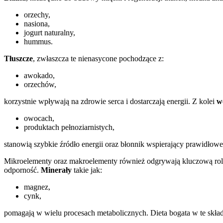
orzechy,
nasiona,
jogurt naturalny,
hummus.
Tłuszcze
, zwłaszcza te nienasycone pochodzące z:
awokado,
orzechów,
korzystnie wpływają na zdrowie serca i dostarczają energii. Z kolei
w
owocach,
produktach pełnoziarnistych,
stanowią szybkie źródło energii oraz błonnik wspierający prawidłowe
Mikroelementy oraz makroelementy również odgrywają kluczową ro
odporność.
Minerały
takie jak:
magnez,
cynk,
pomagają w wielu procesach metabolicznych. Dieta bogata w te skł