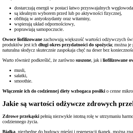
dostarczają energii w postaci łatwo przyswajalnych węglowod
są idealnym wyborem przed lub po aktywności fizycznej,
obfitują w antyoksydanty oraz witaminy,
wspierają układ odpornościowy,
poprawiają samopoczucie.
Owoce liofilizowane
zachowują większość wartości odżywczych świe
produktów jest ich
długi okres przydatności do spożycia
; można je
naturalna słodycz skutecznie zaspokaja chęć na deser bez koniecznoś
Warto również podkreślić, że zarówno
suszone
, jak i
liofilizowane 
musli,
sałatki,
smoothie.
Włączenie ich do codziennej diety wzbogaca posiłki
o cenne mikro
Jakie są wartości odżywcze zdrowych prz
Zdrowe przekąski
pełnią niezwykle istotną rolę w utrzymaniu harm
codziennego życia.
Białka
, niezbędne do budowy mięśni i regeneracji tkanek, można zna