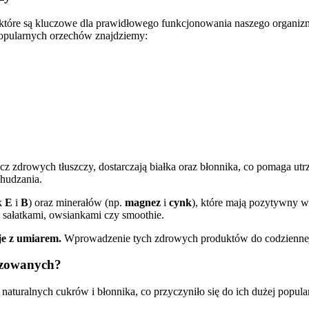
które są kluczowe dla prawidłowego funkcjonowania naszego organizm
popularnych orzechów znajdziemy:
z zdrowych tłuszczy, dostarczają białka oraz błonnika, co pomaga utr
chudzania.
ak
E
i
B
) oraz minerałów (np.
magnez
i
cynk
), które mają pozytywny w
z sałatkami, owsiankami czy smoothie.
je z umiarem.
Wprowadzenie tych zdrowych produktów do codziennej d
lizowanych?
naturalnych cukrów i błonnika, co przyczyniło się do ich dużej popula