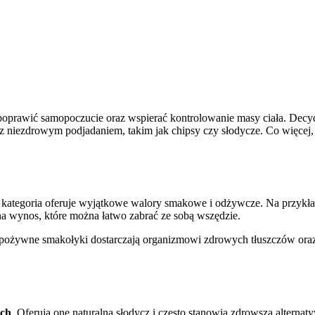
poprawić samopoczucie oraz wspierać kontrolowanie masy ciała. Decyd
 z niezdrowym podjadaniem, takim jak chipsy czy słodycze. Co więce
 kategoria oferuje wyjątkowe walory smakowe i odżywcze. Na przykł
na wynos, które można łatwo zabrać ze sobą wszędzie.
 pożywne smakołyki dostarczają organizmowi zdrowych tłuszczów oraz 
ych
. Oferują one naturalną słodycz i często stanowią zdrowszą alterna