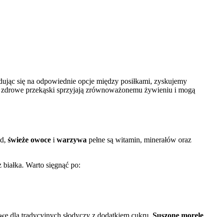
ując się na odpowiednie opcje między posiłkami, zyskujemy
j, zdrowe przekąski sprzyjają zrównoważonemu żywieniu i mogą
ad,
świeże owoce
i
warzywa
pełne są witamin, minerałów oraz
białka. Warto sięgnąć po:
tywę dla tradycyjnych słodyczy z dodatkiem cukru.
Suszone morele