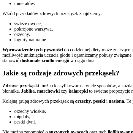
minerałów.
Wśród przykładów zdrowych przekąsek znajdziemy:
świeże owoce,
pokrojone warzywa,
orzechy,
jogurty naturalne.
Wprowadzenie tych pyszności
do codziennej diety może znacząco 
możliwość uniknięcia uczucia głodu i ograniczamy pokusy związane
stanowić
doskonałe źródło energii
w ciągu dnia.
Jakie są rodzaje zdrowych przekąsek?
Zdrowe przekąski
można klasyfikować na wiele sposobów, a każda
błonnika.
Jabłka
,
marchewki
czy
kalarepki
to świetne propozycje 
Kolejną grupą zdrowych przekąsek są
orzechy
,
pestki
i
nasiona
. Te
orzechy włoskie,
migdały,
pestki dyni.
Nie można zapomnieć o
suszonych owocach
oraz tych
liofilizowan