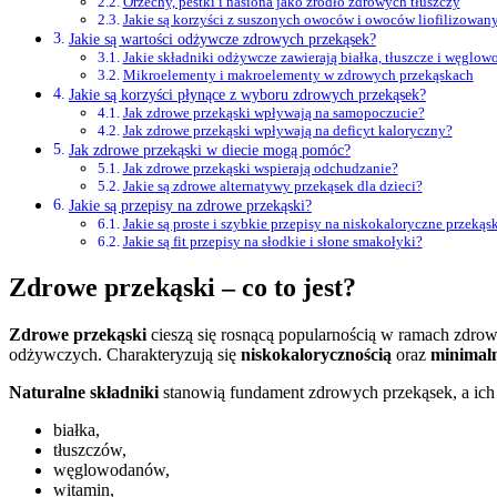
Orzechy, pestki i nasiona jako źródło zdrowych tłuszczy
Jakie są korzyści z suszonych owoców i owoców liofilizowan
Jakie są wartości odżywcze zdrowych przekąsek?
Jakie składniki odżywcze zawierają białka, tłuszcze i węglo
Mikroelementy i makroelementy w zdrowych przekąskach
Jakie są korzyści płynące z wyboru zdrowych przekąsek?
Jak zdrowe przekąski wpływają na samopoczucie?
Jak zdrowe przekąski wpływają na deficyt kaloryczny?
Jak zdrowe przekąski w diecie mogą pomóc?
Jak zdrowe przekąski wspierają odchudzanie?
Jakie są zdrowe alternatywy przekąsek dla dzieci?
Jakie są przepisy na zdrowe przekąski?
Jakie są proste i szybkie przepisy na niskokaloryczne przekąs
Jakie są fit przepisy na słodkie i słone smakołyki?
Zdrowe przekąski – co to jest?
Zdrowe przekąski
cieszą się rosnącą popularnością w ramach zdrow
odżywczych. Charakteryzują się
niskokalorycznością
oraz
minimal
Naturalne składniki
stanowią fundament zdrowych przekąsek, a ich
białka,
tłuszczów,
węglowodanów,
witamin,