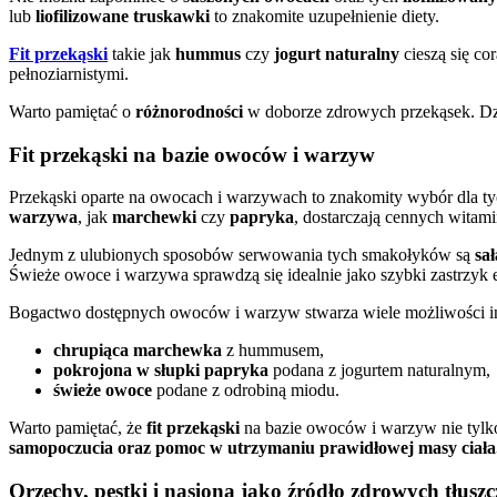
lub
liofilizowane truskawki
to znakomite uzupełnienie diety.
Fit przekąski
takie jak
hummus
czy
jogurt naturalny
cieszą się c
pełnoziarnistymi.
Warto pamiętać o
różnorodności
w doborze zdrowych przekąsek. Dzi
Fit przekąski na bazie owoców i warzyw
Przekąski oparte na owocach i warzywach to znakomity wybór dla 
warzywa
, jak
marchewki
czy
papryka
, dostarczają cennych wita
Jednym z ulubionych sposobów serwowania tych smakołyków są
sa
Świeże owoce i warzywa sprawdzą się idealnie jako szybki zastrzyk e
Bogactwo dostępnych owoców i warzyw stwarza wiele możliwości in
chrupiąca marchewka
z hummusem,
pokrojona w słupki papryka
podana z jogurtem naturalnym,
świeże owoce
podane z odrobiną miodu.
Warto pamiętać, że
fit przekąski
na bazie owoców i warzyw nie tylko
samopoczucia oraz pomoc w utrzymaniu prawidłowej masy ciała
Orzechy, pestki i nasiona jako źródło zdrowych tłuszc