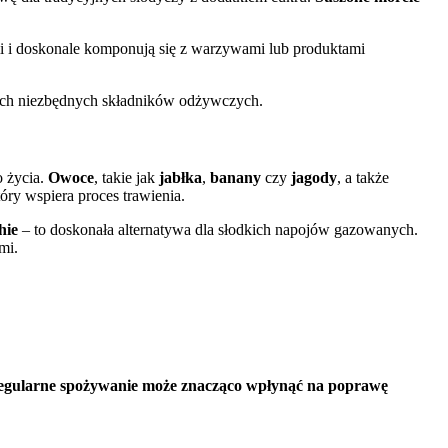
i i doskonale komponują się z warzywami lub produktami
kich niezbędnych składników odżywczych.
 życia.
Owoce
, takie jak
jabłka
,
banany
czy
jagody
, a także
tóry wspiera proces trawienia.
hie
– to doskonała alternatywa dla słodkich napojów gazowanych.
mi.
regularne spożywanie może znacząco wpłynąć na poprawę