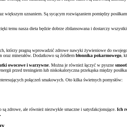
oraz większym uznaniem. Są sycącym rozwiązaniem pomiędzy posiłkam
ęki temu nasza dieta będzie dobrze zbilansowana i dostarczy wszyst
tych, którzy pragną wprowadzić zdrowe nawyki żywieniowe do swojego
min oraz minerałów. Dodatkowo są źródłem
błonnika pokarmowego
, k
łatki owocowe i warzywne
. Można je również łączyć w pyszne
smoot
nergii przed treningiem lub niskokaloryczna przekąska między posiłka
teresujących połączeń smakowych. Oto kilka świetnych pomysłów:
 są zdrowe, ale również niezwykle smaczne i satysfakcjonujące.
Ich 
.
zy