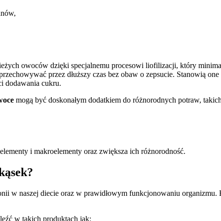
anów,
żych owoców dzięki specjalnemu procesowi liofilizacji, który minim
 przechowywać przez dłuższy czas bez obaw o zepsucie. Stanowią on
ci dodawania cukru.
owoce
mogą być doskonałym dodatkiem do różnorodnych potraw, takich
elementy i makroelementy oraz zwiększa ich różnorodność.
ekąsek?
onii w naszej diecie oraz w prawidłowym funkcjonowaniu organizmu. 
leźć w takich produktach jak: