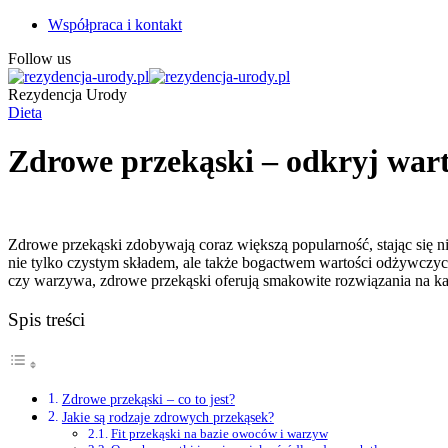
Współpraca i kontakt
Follow us
Rezydencja Urody
Dieta
Zdrowe przekąski – odkryj warto
Zdrowe przekąski zdobywają coraz większą popularność, stając się 
nie tylko czystym składem, ale także bogactwem wartości odżywczyc
czy warzywa, zdrowe przekąski oferują smakowite rozwiązania na każ
Spis treści
Zdrowe przekąski – co to jest?
Jakie są rodzaje zdrowych przekąsek?
Fit przekąski na bazie owoców i warzyw