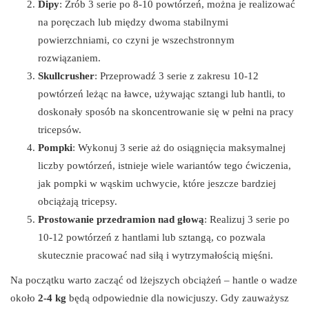
Dipy
: Zrób 3 serie po 8-10 powtórzeń, można je realizować
na poręczach lub między dwoma stabilnymi
powierzchniami, co czyni je wszechstronnym
rozwiązaniem.
Skullcrusher
: Przeprowadź 3 serie z zakresu 10-12
powtórzeń leżąc na ławce, używając sztangi lub hantli, to
doskonały sposób na skoncentrowanie się w pełni na pracy
tricepsów.
Pompki
: Wykonuj 3 serie aż do osiągnięcia maksymalnej
liczby powtórzeń, istnieje wiele wariantów tego ćwiczenia,
jak pompki w wąskim uchwycie, które jeszcze bardziej
obciążają tricepsy.
Prostowanie przedramion nad głową
: Realizuj 3 serie po
10-12 powtórzeń z hantlami lub sztangą, co pozwala
skutecznie pracować nad siłą i wytrzymałością mięśni.
Na początku warto zacząć od lżejszych obciążeń – hantle o wadze
około
2-4 kg
będą odpowiednie dla nowicjuszy. Gdy zauważysz