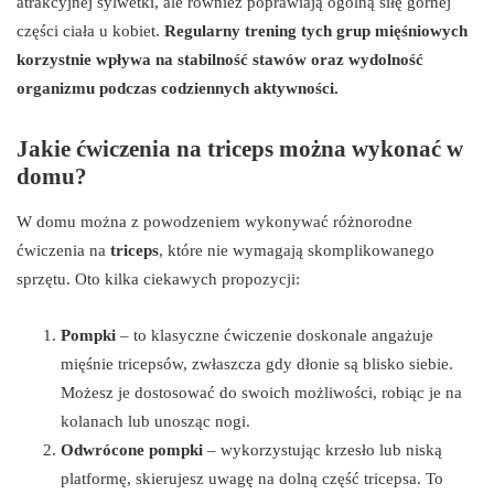
atrakcyjnej sylwetki, ale również poprawiają ogólną siłę górnej
części ciała u kobiet.
Regularny trening tych grup mięśniowych
korzystnie wpływa na stabilność stawów oraz wydolność
organizmu podczas codziennych aktywności.
Jakie ćwiczenia na triceps można wykonać w
domu?
W domu można z powodzeniem wykonywać różnorodne
ćwiczenia na
triceps
, które nie wymagają skomplikowanego
sprzętu. Oto kilka ciekawych propozycji:
Pompki
– to klasyczne ćwiczenie doskonale angażuje
mięśnie tricepsów, zwłaszcza gdy dłonie są blisko siebie.
Możesz je dostosować do swoich możliwości, robiąc je na
kolanach lub unosząc nogi.
Odwrócone pompki
– wykorzystując krzesło lub niską
platformę, skierujesz uwagę na dolną część tricepsa. To