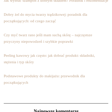
Jak wybrać szampon z dobrym składem? Poradnik i rekomendacje
Dobry żel do mycia twarzy trądzikowej: poradnik dla
początkujących: od czego zacząć
Czy myć twarz rano jeśli mam suchą skórę – najczęstsze
przyczyny niepowodzeń i szybkie poprawki
Peeling kawowy jak często: jak dobrać produkt: składniki,
stężenia i typ skóry
Podstawowe produkty do makijażu: przewodnik dla
początkujących
Najnowsze komentarze