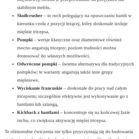
stabilnym meblu,
Skullcrusher
– to ruch polegający na opuszczaniu hantli w
kierunku czoła z pozycji leżącej, który doskonale izoluje
mięśnie tricepsa,
Pompki
– wersje klasyczne oraz diamentowe również
mocno angażują tricepsy; poziom trudności można
dostosować do własnych możliwości,
Odwrócone pompki
– świetna alternatywa dla tradycyjnych
pompków; te warianty angażują także inne grupy
mięśniowe,
Wyciskanie francuskie
– doskonałe do pracy nad całym
tricepsem; szczególnie efektywne jest wykonywanie go z
hantlami lub sztangą,
Kickback z hantlami
– koncentruje się na końcowej fazie
ruchu, co zwiększa aktywację mięśni tricepsa.
Te różnorodne ćwiczenia nie tylko przyczyniają się do budowania