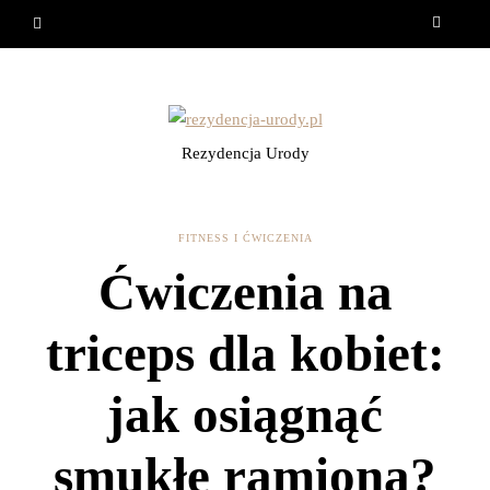
Rezydencja Urody
FITNESS I ĆWICZENIA
Ćwiczenia na
triceps dla kobiet:
jak osiągnąć
smukłe ramiona?