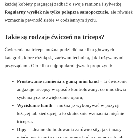
każdej kobiety pragnącej zadbać o swoje ramiona i sylwetkę.
Regularny wysiłek nie tylko polepsza samopoczucie,
ale również
wzmacnia pewność siebie w codziennym życiu.
Jakie są rodzaje ćwiczeń na triceps?
Ćwiczenia na triceps można podzielić na kilka głównych
kategorii, które różnią się zarówno techniką, jak i używanymi
przyrządami. Oto kilka najpopularniejszych propozycji:
Prostowanie ramienia z gumą mini band
– to ćwiczenie
angażuje tricepsy w sposób kontrolowany, co umożliwia
systematyczne zwiększanie oporu,
Wyciskanie hantli
– można je wykonywać w pozycji
leżącej lub siedzącej, a to skutecznie wzmacnia mięśnie
tricepsa,
Dipy
– idealne do budowania zarówno siły, jak i masy
mięśniowej; można je przeprowadzać na poręczach lub