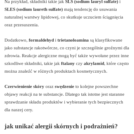
Na przykład, składniki takie jak
SLS (sodium lauryl sulfate)
i
SLES (sodium laureth sulfate)
mają tendencję do usuwania
naturalnej warstwy lipidowej, co skutkuje uczuciem ściągnięcia
oraz przesuszenia.
Dodatkowo,
formaldehyd
i
trietanoloamina
są klasyfikowane
jako substancje rakotwórcze, co czyni je szczególnie groźnymi dla
zdrowia. Reakcje alergiczne mogą być także wywołane przez inne
szkodliwe składniki, takie jak
ftalany
czy
akrylamid
, które często
można znaleźć w różnych produktach kosmetycznych.
Czerwienienie skóry
oraz
swędzenie
to kolejne powszechne
objawy reakcji na te substancje. Dlatego tak istotne jest staranne
sprawdzanie składu produktów i wybieranie tych bezpiecznych
dla naszej cery.
jak unikać alergii skórnych i podrażnień?