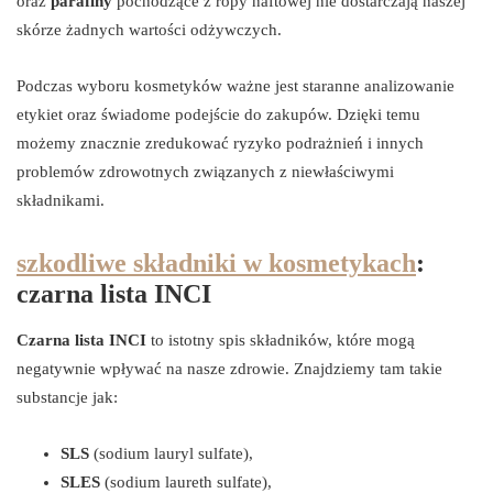
oraz
parafiny
pochodzące z ropy naftowej nie dostarczają naszej
skórze żadnych wartości odżywczych.
Podczas wyboru kosmetyków ważne jest staranne analizowanie
etykiet oraz świadome podejście do zakupów. Dzięki temu
możemy znacznie zredukować ryzyko podrażnień i innych
problemów zdrowotnych związanych z niewłaściwymi
składnikami.
szkodliwe składniki w kosmetykach
:
czarna lista INCI
Czarna lista INCI
to istotny spis składników, które mogą
negatywnie wpływać na nasze zdrowie. Znajdziemy tam takie
substancje jak:
SLS
(sodium lauryl sulfate),
SLES
(sodium laureth sulfate),