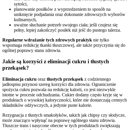
sytości,
planowanie posiłków z wyprzedzeniem to sposób na
uniknięcie podjadania oraz dokonanie zdrowszych wyborów
kulinarnych,
uważne słuchanie potrzeb swojego ciała; jeśli czujesz się
pełny, lepiej zakończyć posiłek niż jeść do pustego talerza.
Regularne wdrażanie tych zdrowych praktyk
nie tylko
wspomaga redukcję tkanki tłuszczowej, ale także przyczynia się do
ogólnej poprawy stanu zdrowia.
Jakie są korzyści z eliminacji cukru i tłustych
przekąsek?
Eliminacja cukru
oraz
tłustych przekąsek
z codziennego
jadłospisu przynosi szereg korzyści dla zdrowia. Ograniczenie
spożycia cukru pozwala na redukcję kalorii, co jest niezwykle
istotne w procesie odchudzania. Cukier dodany często kryje się w
produktach o wysokiej kaloryczności, które nie dostarczają cennych
składników odżywczych, a jedynie puste kalorie.
Rezygnacja z tłustych smakołyków, takich jak chipsy czy słodycze,
może znacząco wpłynąć na poprawę ogólnego stanu zdrowia.
Tłuszcze trans i nasycone obecne w tych produktach zwiększają