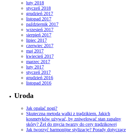
luty 2018
styczeń 2018
grudzień 2017
listopad 2017
październik 2017
wrzesień 2017
sierpień 2017
lipiec 2017
czerwiec 2017
maj 2017
kwiecień 2017
marzec 2017
luty 2017
styczeń 2017
grudzień 2016
listopad 2016
Uroda
Jak opalać nogi?
Skuteczna metoda walki z trądzikiem. Jakich
kosmetyków używać, by zniwelować stan zapalny
skóry? Żel do mycia twarzy do cery trądzikowej
Jak tworzyć harmonijne stylizacje? Porady dotyczące