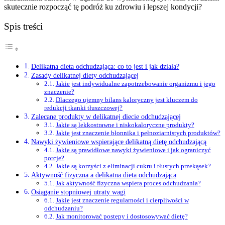
skutecznie rozpocząć tę podróż ku zdrowiu i lepszej kondycji?
Spis treści
Delikatna dieta odchudzająca: co to jest i jak działa?
Zasady delikatnej diety odchudzającej
Jakie jest indywidualne zapotrzebowanie organizmu i jego
znaczenie?
Dlaczego ujemny bilans kaloryczny jest kluczem do
redukcji tkanki tłuszczowej?
Zalecane produkty w delikatnej diecie odchudzającej
Jakie są lekkostrawne i niskokaloryczne produkty?
Jakie jest znaczenie błonnika i pełnoziarnistych produktów?
Nawyki żywieniowe wspierające delikatną dietę odchudzającą
Jakie są prawidłowe nawyki żywieniowe i jak ograniczyć
porcje?
Jakie są korzyści z eliminacji cukru i tłustych przekąsek?
Aktywność fizyczna a delikatna dieta odchudzająca
Jak aktywność fizyczna wspiera proces odchudzania?
Osiąganie stopniowej utraty wagi
Jakie jest znaczenie regularności i cierpliwości w
odchudzaniu?
Jak monitorować postępy i dostosowywać dietę?