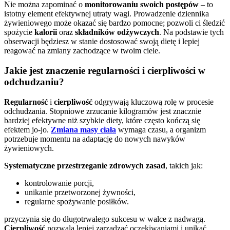
Nie można zapominać o
monitorowaniu swoich postępów
– to
istotny element efektywnej utraty wagi. Prowadzenie dziennika
żywieniowego może okazać się bardzo pomocne; pozwoli ci śledzić
spożycie
kalorii
oraz
składników odżywczych
. Na podstawie tych
obserwacji będziesz w stanie dostosować swoją dietę i lepiej
reagować na zmiany zachodzące w twoim ciele.
Jakie jest znaczenie regularności i cierpliwości w
odchudzaniu?
Regularność
i
cierpliwość
odgrywają kluczową rolę w procesie
odchudzania. Stopniowe zrzucanie kilogramów jest znacznie
bardziej efektywne niż szybkie diety, które często kończą się
efektem jo-jo.
Zmiana masy ciała
wymaga czasu, a organizm
potrzebuje momentu na adaptację do nowych nawyków
żywieniowych.
Systematyczne przestrzeganie zdrowych zasad
, takich jak:
kontrolowanie porcji,
unikanie przetworzonej żywności,
regularne spożywanie posiłków.
przyczynia się do długotrwałego sukcesu w walce z nadwagą.
Cierpliwość
pozwala lepiej zarządzać oczekiwaniami i unikać