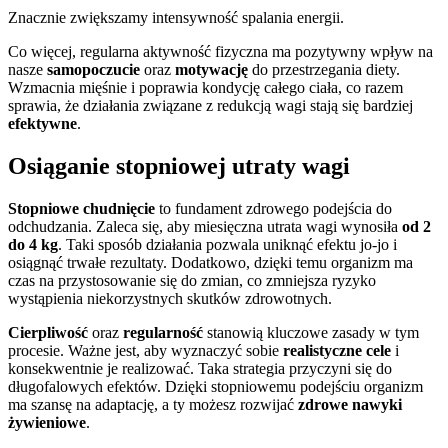
Znacznie zwiększamy intensywność spalania energii.
Co więcej, regularna aktywność fizyczna ma pozytywny wpływ na
nasze
samopoczucie
oraz
motywację
do przestrzegania diety.
Wzmacnia mięśnie i poprawia kondycję całego ciała, co razem
sprawia, że działania związane z redukcją wagi stają się bardziej
efektywne
.
Osiąganie stopniowej utraty wagi
Stopniowe chudnięcie
to fundament zdrowego podejścia do
odchudzania. Zaleca się, aby miesięczna utrata wagi wynosiła
od 2
do 4 kg
. Taki sposób działania pozwala uniknąć efektu jo-jo i
osiągnąć trwałe rezultaty. Dodatkowo, dzięki temu organizm ma
czas na przystosowanie się do zmian, co zmniejsza ryzyko
wystąpienia niekorzystnych skutków zdrowotnych.
Cierpliwość
oraz
regularność
stanowią kluczowe zasady w tym
procesie. Ważne jest, aby wyznaczyć sobie
realistyczne cele
i
konsekwentnie je realizować. Taka strategia przyczyni się do
długofalowych efektów. Dzięki stopniowemu podejściu organizm
ma szansę na adaptację, a ty możesz rozwijać
zdrowe nawyki
żywieniowe
.