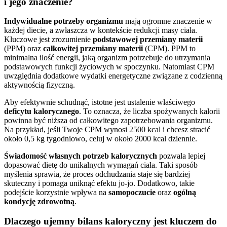
i jego znaczenie?
Indywidualne potrzeby organizmu
mają ogromne znaczenie w
każdej diecie, a zwłaszcza w kontekście redukcji masy ciała.
Kluczowe jest zrozumienie
podstawowej przemiany materii
(PPM) oraz
całkowitej przemiany materii
(CPM). PPM to
minimalna ilość energii, jaką organizm potrzebuje do utrzymania
podstawowych funkcji życiowych w spoczynku. Natomiast CPM
uwzględnia dodatkowe wydatki energetyczne związane z codzienną
aktywnością fizyczną.
Aby efektywnie schudnąć, istotne jest ustalenie właściwego
deficytu kalorycznego
. To oznacza, że liczba spożywanych kalorii
powinna być niższa od całkowitego zapotrzebowania organizmu.
Na przykład, jeśli Twoje CPM wynosi 2500 kcal i chcesz stracić
około 0,5 kg tygodniowo, celuj w około 2000 kcal dziennie.
Świadomość własnych potrzeb kalorycznych
pozwala lepiej
dopasować dietę do unikalnych wymagań ciała. Taki sposób
myślenia sprawia, że proces odchudzania staje się bardziej
skuteczny i pomaga uniknąć efektu jo-jo. Dodatkowo, takie
podejście korzystnie wpływa na
samopoczucie
oraz
ogólną
kondycję zdrowotną
.
Dlaczego ujemny bilans kaloryczny jest kluczem do