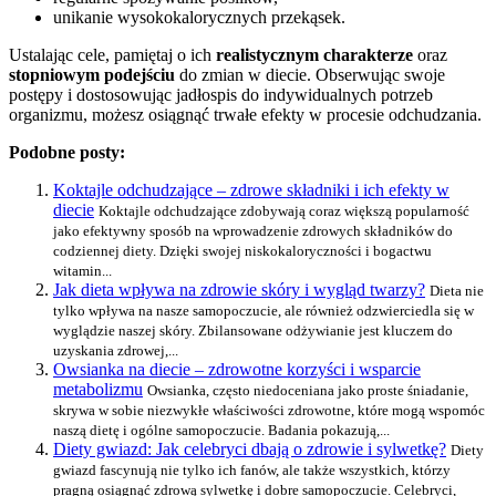
unikanie wysokokalorycznych przekąsek.
Ustalając cele, pamiętaj o ich
realistycznym charakterze
oraz
stopniowym podejściu
do zmian w diecie. Obserwując swoje
postępy i dostosowując jadłospis do indywidualnych potrzeb
organizmu, możesz osiągnąć trwałe efekty w procesie odchudzania.
Podobne posty:
Koktajle odchudzające – zdrowe składniki i ich efekty w
diecie
Koktajle odchudzające zdobywają coraz większą popularność
jako efektywny sposób na wprowadzenie zdrowych składników do
codziennej diety. Dzięki swojej niskokaloryczności i bogactwu
witamin...
Jak dieta wpływa na zdrowie skóry i wygląd twarzy?
Dieta nie
tylko wpływa na nasze samopoczucie, ale również odzwierciedla się w
wyglądzie naszej skóry. Zbilansowane odżywianie jest kluczem do
uzyskania zdrowej,...
Owsianka na diecie – zdrowotne korzyści i wsparcie
metabolizmu
Owsianka, często niedoceniana jako proste śniadanie,
skrywa w sobie niezwykłe właściwości zdrowotne, które mogą wspomóc
naszą dietę i ogólne samopoczucie. Badania pokazują,...
Diety gwiazd: Jak celebryci dbają o zdrowie i sylwetkę?
Diety
gwiazd fascynują nie tylko ich fanów, ale także wszystkich, którzy
pragną osiągnąć zdrową sylwetkę i dobre samopoczucie. Celebryci,