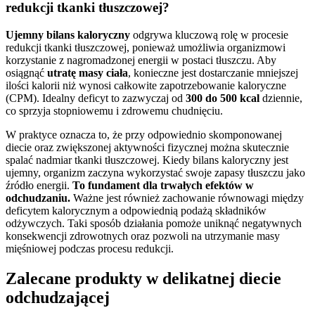
redukcji tkanki tłuszczowej?
Ujemny bilans kaloryczny
odgrywa kluczową rolę w procesie
redukcji tkanki tłuszczowej, ponieważ umożliwia organizmowi
korzystanie z nagromadzonej energii w postaci tłuszczu. Aby
osiągnąć
utratę masy ciała
, konieczne jest dostarczanie mniejszej
ilości kalorii niż wynosi całkowite zapotrzebowanie kaloryczne
(CPM). Idealny deficyt to zazwyczaj od
300 do 500 kcal
dziennie,
co sprzyja stopniowemu i zdrowemu chudnięciu.
W praktyce oznacza to, że przy odpowiednio skomponowanej
diecie oraz zwiększonej aktywności fizycznej można skutecznie
spalać nadmiar tkanki tłuszczowej. Kiedy bilans kaloryczny jest
ujemny, organizm zaczyna wykorzystać swoje zapasy tłuszczu jako
źródło energii.
To fundament dla trwałych efektów w
odchudzaniu.
Ważne jest również zachowanie równowagi między
deficytem kalorycznym a odpowiednią podażą składników
odżywczych. Taki sposób działania pomoże uniknąć negatywnych
konsekwencji zdrowotnych oraz pozwoli na utrzymanie masy
mięśniowej podczas procesu redukcji.
Zalecane produkty w delikatnej diecie
odchudzającej