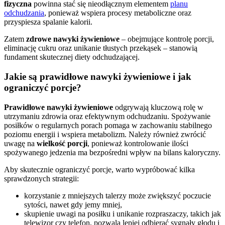
fizyczna
powinna stać się nieodłącznym elementem
planu
odchudzania
, ponieważ wspiera procesy metaboliczne oraz
przyspiesza spalanie kalorii.
Zatem
zdrowe nawyki żywieniowe
– obejmujące kontrolę porcji,
eliminację cukru oraz unikanie tłustych przekąsek – stanowią
fundament skutecznej diety odchudzającej.
Jakie są prawidłowe nawyki żywieniowe i jak
ograniczyć porcje?
Prawidłowe nawyki żywieniowe
odgrywają kluczową rolę w
utrzymaniu zdrowia oraz efektywnym odchudzaniu. Spożywanie
posiłków o regularnych porach pomaga w zachowaniu stabilnego
poziomu energii i wspiera metabolizm. Należy również zwrócić
uwagę na
wielkość porcji
, ponieważ kontrolowanie ilości
spożywanego jedzenia ma bezpośredni wpływ na bilans kaloryczny.
Aby skutecznie ograniczyć porcje, warto wypróbować kilka
sprawdzonych strategii:
korzystanie z mniejszych talerzy może zwiększyć poczucie
sytości, nawet gdy jemy mniej,
skupienie uwagi na posiłku i unikanie rozpraszaczy, takich jak
telewizor czy telefon, pozwala lepiej odbierać sygnały głodu i