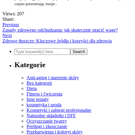
często prezentując swoje...
Views: 207
Share:
Previous
Zasady zdrowego odchudzania: jak skutecznie stracić wagę?
Next
Zdrowe tłuszcze: Kluczowe źródła i korzyści dla zdrowia
Kategorie
Anti-aging i starzenie skóry
Bez kategorii
Dieta
Fitness i ćwiczenia
Inne tematy
kosmetyka i uroda
Kosmetyki i zabiegi profesjonalne
Naturalne składniki i DIY
Oczyszczanie twarzy
Peelingi i złuszczanie
Przebarwienia i koloryt skóry