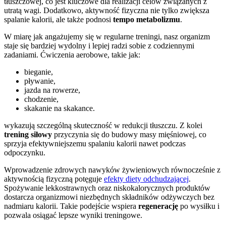
tłuszczowej, co jest kluczowe dla realizacji celów związanych z
utratą wagi. Dodatkowo, aktywność fizyczna nie tylko zwiększa
spalanie kalorii, ale także podnosi
tempo metabolizmu
.
W miarę jak angażujemy się w regularne treningi, nasz organizm
staje się bardziej wydolny i lepiej radzi sobie z codziennymi
zadaniami. Ćwiczenia aerobowe, takie jak:
bieganie,
pływanie,
jazda na rowerze,
chodzenie,
skakanie na skakance.
wykazują szczególną skuteczność w redukcji tłuszczu. Z kolei
trening siłowy
przyczynia się do budowy masy mięśniowej, co
sprzyja efektywniejszemu spalaniu kalorii nawet podczas
odpoczynku.
Wprowadzenie zdrowych nawyków żywieniowych równocześnie z
aktywnością fizyczną potęguje
efekty diety odchudzającej
.
Spożywanie lekkostrawnych oraz niskokalorycznych produktów
dostarcza organizmowi niezbędnych składników odżywczych bez
nadmiaru kalorii. Takie podejście wspiera
regenerację
po wysiłku i
pozwala osiągać lepsze wyniki treningowe.