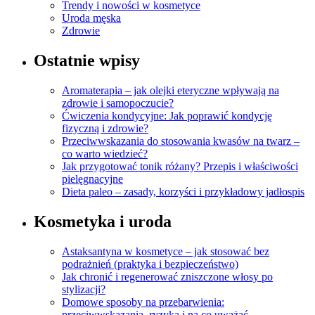
Trendy i nowości w kosmetyce
Uroda męska
Zdrowie
Ostatnie wpisy
Aromaterapia – jak olejki eteryczne wpływają na
zdrowie i samopoczucie?
Ćwiczenia kondycyjne: Jak poprawić kondycję
fizyczną i zdrowie?
Przeciwwskazania do stosowania kwasów na twarz –
co warto wiedzieć?
Jak przygotować tonik różany? Przepis i właściwości
pielęgnacyjne
Dieta paleo – zasady, korzyści i przykładowy jadłospis
Kosmetyka i uroda
Astaksantyna w kosmetyce – jak stosować bez
podrażnień (praktyka i bezpieczeństwo)
Jak chronić i regenerować zniszczone włosy po
stylizacji?
Domowe sposoby na przebarwienia:
przeciwwskazania, ryzyka i na co uważać