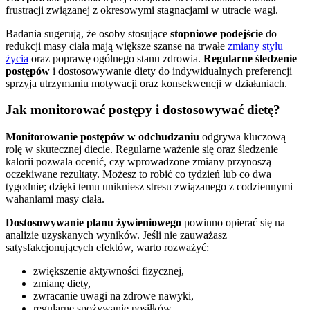
frustracji związanej z okresowymi stagnacjami w utracie wagi.
Badania sugerują, że osoby stosujące
stopniowe podejście
do
redukcji masy ciała mają większe szanse na trwałe
zmiany stylu
życia
oraz poprawę ogólnego stanu zdrowia.
Regularne śledzenie
postępów
i dostosowywanie diety do indywidualnych preferencji
sprzyja utrzymaniu motywacji oraz konsekwencji w działaniach.
Jak monitorować postępy i dostosowywać dietę?
Monitorowanie postępów w odchudzaniu
odgrywa kluczową
rolę w skutecznej diecie. Regularne ważenie się oraz śledzenie
kalorii pozwala ocenić, czy wprowadzone zmiany przynoszą
oczekiwane rezultaty. Możesz to robić co tydzień lub co dwa
tygodnie; dzięki temu unikniesz stresu związanego z codziennymi
wahaniami masy ciała.
Dostosowywanie planu żywieniowego
powinno opierać się na
analizie uzyskanych wyników. Jeśli nie zauważasz
satysfakcjonujących efektów, warto rozważyć:
zwiększenie aktywności fizycznej,
zmianę diety,
zwracanie uwagi na zdrowe nawyki,
regularne spożywanie posiłków,