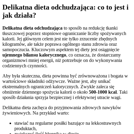
Delikatna dieta odchudzająca: co to jest i
jak działa?
Delikatna dieta odchudzająca
to sposób na redukcję tkanki
tłuszczowej poprzez stopniowe ograniczanie liczby spożywanych
kalorii. Jej głównym celem jest nie tylko zrzucenie zbędnych
kilogramów, ale także poprawa ogólnego stanu zdrowia oraz
samopoczucia. Kluczowym aspektem tej diety jest osiągnięcie
ujemnego bilansu kalorycznego
, co oznacza, że dostarczamy
organizmowi mniej energii, niż potrzebuje on do wykonywania
codziennych czynności.
Aby była skuteczna, dieta powinna być zrównoważona i bogata w
wartościowe składniki odżywcze. Ważne jest, aby unikać
ekstremalnych ograniczeń kalorycznych. Zwykle zaleca się
obniżenie dziennego spożycia kalorii o około
500-1000 kcal
. Taki
sposób działania sprzyja bezpiecznej i efektywnej utracie wagi.
Delikatna dieta zachęca do przyjmowania zdrowych nawyków
żywieniowych. Na przykład warto:
stawiać na regularne posiłki bazujące na lekkostrawnych
produktach,
zwiększyć ilość błonnika w diecie,