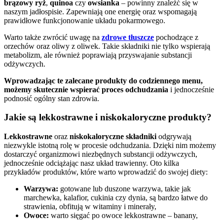
brązowy ryż
,
quinoa
czy
owsianka
– powinny znaleźć się w
naszym jadłospisie. Zapewniają one energię oraz wspomagają
prawidłowe funkcjonowanie układu pokarmowego.
Warto także zwrócić uwagę na
zdrowe tłuszcze
pochodzące z
orzechów oraz oliwy z oliwek. Takie składniki nie tylko wspierają
metabolizm, ale również poprawiają przyswajanie substancji
odżywczych.
Wprowadzając te zalecane produkty do codziennego menu,
możemy skutecznie wspierać proces odchudzania
i jednocześnie
podnosić ogólny stan zdrowia.
Jakie są lekkostrawne i niskokaloryczne produkty?
Lekkostrawne
oraz
niskokaloryczne składniki
odgrywają
niezwykle istotną rolę w procesie odchudzania. Dzięki nim możemy
dostarczyć organizmowi niezbędnych substancji odżywczych,
jednocześnie odciążając nasz układ trawienny. Oto kilka
przykładów produktów, które warto wprowadzić do swojej diety:
Warzywa:
gotowane lub duszone warzywa, takie jak
marchewka, kalafior, cukinia czy dynia, są bardzo łatwe do
strawienia, obfitują w witaminy i minerały,
Owoce:
warto sięgać po owoce lekkostrawne – banany,