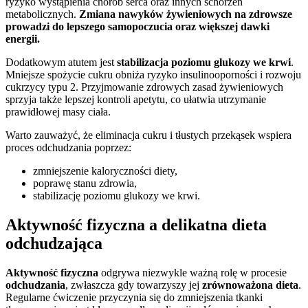
ryzyko wystąpienia chorób serca oraz innych schorzeń
metabolicznych.
Zmiana nawyków żywieniowych na zdrowsze
prowadzi do lepszego samopoczucia oraz większej dawki
energii.
Dodatkowym atutem jest
stabilizacja poziomu glukozy we krwi
.
Mniejsze spożycie cukru obniża ryzyko insulinooporności i rozwoju
cukrzycy typu 2. Przyjmowanie zdrowych zasad żywieniowych
sprzyja także lepszej kontroli apetytu, co ułatwia utrzymanie
prawidłowej masy ciała.
Warto zauważyć, że eliminacja cukru i tłustych przekąsek wspiera
proces odchudzania poprzez:
zmniejszenie kaloryczności diety,
poprawę stanu zdrowia,
stabilizację poziomu glukozy we krwi.
Aktywność fizyczna a delikatna dieta
odchudzająca
Aktywność fizyczna
odgrywa niezwykle ważną rolę w procesie
odchudzania
, zwłaszcza gdy towarzyszy jej
zrównoważona dieta
.
Regularne ćwiczenie przyczynia się do zmniejszenia tkanki