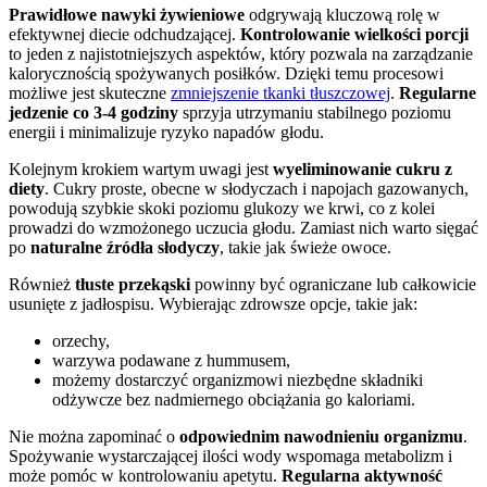
Prawidłowe nawyki żywieniowe
odgrywają kluczową rolę w
efektywnej diecie odchudzającej.
Kontrolowanie wielkości porcji
to jeden z najistotniejszych aspektów, który pozwala na zarządzanie
kalorycznością spożywanych posiłków. Dzięki temu procesowi
możliwe jest skuteczne
zmniejszenie tkanki tłuszczowej
.
Regularne
jedzenie co 3-4 godziny
sprzyja utrzymaniu stabilnego poziomu
energii i minimalizuje ryzyko napadów głodu.
Kolejnym krokiem wartym uwagi jest
wyeliminowanie cukru z
diety
. Cukry proste, obecne w słodyczach i napojach gazowanych,
powodują szybkie skoki poziomu glukozy we krwi, co z kolei
prowadzi do wzmożonego uczucia głodu. Zamiast nich warto sięgać
po
naturalne źródła słodyczy
, takie jak świeże owoce.
Również
tłuste przekąski
powinny być ograniczane lub całkowicie
usunięte z jadłospisu. Wybierając zdrowsze opcje, takie jak:
orzechy,
warzywa podawane z hummusem,
możemy dostarczyć organizmowi niezbędne składniki
odżywcze bez nadmiernego obciążania go kaloriami.
Nie można zapominać o
odpowiednim nawodnieniu organizmu
.
Spożywanie wystarczającej ilości wody wspomaga metabolizm i
może pomóc w kontrolowaniu apetytu.
Regularna aktywność