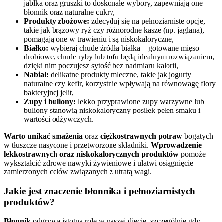
jabłka oraz gruszki to doskonałe wybory, zapewniają one
błonnik oraz naturalne cukry,
Produkty zbożowe:
zdecyduj się na pełnoziarniste opcje,
takie jak brązowy ryż czy różnorodne kasze (np. jaglana),
pomagają one w trawieniu i są niskokaloryczne,
Białko:
wybieraj chude źródła białka – gotowane mięso
drobiowe, chude ryby lub tofu będą idealnym rozwiązaniem,
dzięki nim poczujesz sytość bez nadmiaru kalorii,
Nabiał:
delikatne produkty mleczne, takie jak jogurty
naturalne czy kefir, korzystnie wpływają na równowagę flory
bakteryjnej jelit,
Zupy i buliony:
lekko przyprawione zupy warzywne lub
buliony stanowią niskokaloryczny posiłek pełen smaku i
wartości odżywczych.
Warto unikać smażenia
oraz
ciężkostrawnych potraw
bogatych
w tłuszcze nasycone i przetworzone składniki.
Wprowadzenie
lekkostrawnych oraz niskokalorycznych produktów
pomoże
wykształcić zdrowe nawyki żywieniowe i ułatwi osiągnięcie
zamierzonych celów związanych z utratą wagi.
Jakie jest znaczenie błonnika i pełnoziarnistych
produktów?
Błonnik
odgrywa istotną rolę w naszej diecie, szczególnie gdy