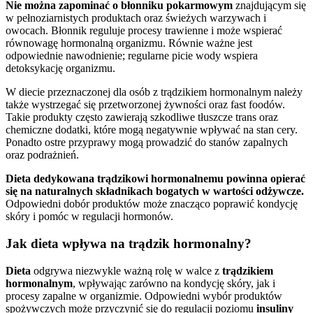
Nie można zapominać o błonniku pokarmowym
znajdującym się
w pełnoziarnistych produktach oraz świeżych warzywach i
owocach. Błonnik reguluje procesy trawienne i może wspierać
równowagę hormonalną organizmu. Równie ważne jest
odpowiednie nawodnienie; regularne picie wody wspiera
detoksykację organizmu.
W diecie przeznaczonej dla osób z trądzikiem hormonalnym należy
także wystrzegać się przetworzonej żywności oraz fast foodów.
Takie produkty często zawierają szkodliwe tłuszcze trans oraz
chemiczne dodatki, które mogą negatywnie wpływać na stan cery.
Ponadto ostre przyprawy mogą prowadzić do stanów zapalnych
oraz podrażnień.
Dieta dedykowana trądzikowi hormonalnemu powinna opierać
się na naturalnych składnikach bogatych w wartości odżywcze.
Odpowiedni dobór produktów może znacząco poprawić kondycję
skóry i pomóc w regulacji hormonów.
Jak dieta wpływa na trądzik hormonalny?
Dieta
odgrywa niezwykle ważną rolę w walce z
trądzikiem
hormonalnym
, wpływając zarówno na kondycję skóry, jak i
procesy zapalne w organizmie. Odpowiedni wybór produktów
spożywczych może przyczynić się do regulacji poziomu
insuliny