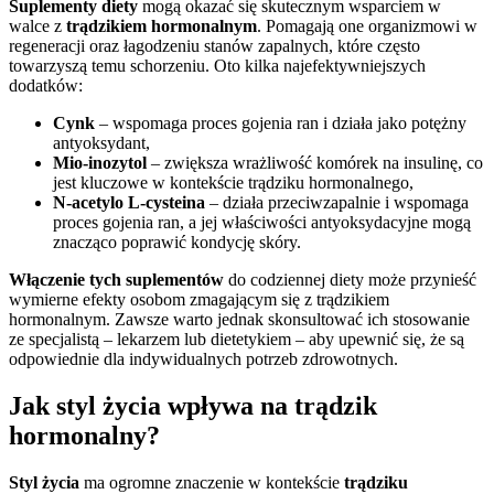
Suplementy diety
mogą okazać się skutecznym wsparciem w
walce z
trądzikiem hormonalnym
. Pomagają one organizmowi w
regeneracji oraz łagodzeniu stanów zapalnych, które często
towarzyszą temu schorzeniu. Oto kilka najefektywniejszych
dodatków:
Cynk
– wspomaga proces gojenia ran i działa jako potężny
antyoksydant,
Mio-inozytol
– zwiększa wrażliwość komórek na insulinę, co
jest kluczowe w kontekście trądziku hormonalnego,
N-acetylo L-cysteina
– działa przeciwzapalnie i wspomaga
proces gojenia ran, a jej właściwości antyoksydacyjne mogą
znacząco poprawić kondycję skóry.
Włączenie tych suplementów
do codziennej diety może przynieść
wymierne efekty osobom zmagającym się z trądzikiem
hormonalnym. Zawsze warto jednak skonsultować ich stosowanie
ze specjalistą – lekarzem lub dietetykiem – aby upewnić się, że są
odpowiednie dla indywidualnych potrzeb zdrowotnych.
Jak styl życia wpływa na trądzik
hormonalny?
Styl życia
ma ogromne znaczenie w kontekście
trądziku