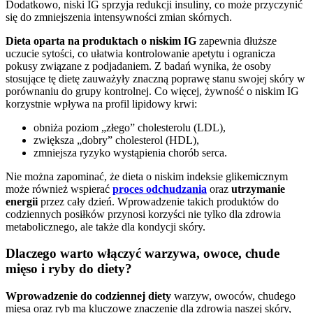
Dodatkowo, niski IG sprzyja redukcji insuliny, co może przyczynić
się do zmniejszenia intensywności zmian skórnych.
Dieta oparta na produktach o niskim IG
zapewnia dłuższe
uczucie sytości, co ułatwia kontrolowanie apetytu i ogranicza
pokusy związane z podjadaniem. Z badań wynika, że osoby
stosujące tę dietę zauważyły znaczną poprawę stanu swojej skóry w
porównaniu do grupy kontrolnej. Co więcej, żywność o niskim IG
korzystnie wpływa na profil lipidowy krwi:
obniża poziom „złego” cholesterolu (LDL),
zwiększa „dobry” cholesterol (HDL),
zmniejsza ryzyko wystąpienia chorób serca.
Nie można zapominać, że dieta o niskim indeksie glikemicznym
może również wspierać
proces odchudzania
oraz
utrzymanie
energii
przez cały dzień. Wprowadzenie takich produktów do
codziennych posiłków przynosi korzyści nie tylko dla zdrowia
metabolicznego, ale także dla kondycji skóry.
Dlaczego warto włączyć warzywa, owoce, chude
mięso i ryby do diety?
Wprowadzenie do codziennej diety
warzyw, owoców, chudego
mięsa oraz ryb ma kluczowe znaczenie dla zdrowia naszej skóry,