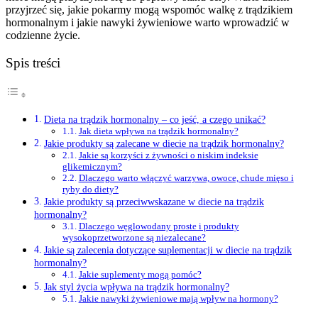
przyjrzeć się, jakie pokarmy mogą wspomóc walkę z trądzikiem
hormonalnym i jakie nawyki żywieniowe warto wprowadzić w
codzienne życie.
Spis treści
Dieta na trądzik hormonalny – co jeść, a czego unikać?
Jak dieta wpływa na trądzik hormonalny?
Jakie produkty są zalecane w diecie na trądzik hormonalny?
Jakie są korzyści z żywności o niskim indeksie
glikemicznym?
Dlaczego warto włączyć warzywa, owoce, chude mięso i
ryby do diety?
Jakie produkty są przeciwwskazane w diecie na trądzik
hormonalny?
Dlaczego węglowodany proste i produkty
wysokoprzetworzone są niezalecane?
Jakie są zalecenia dotyczące suplementacji w diecie na trądzik
hormonalny?
Jakie suplementy mogą pomóc?
Jak styl życia wpływa na trądzik hormonalny?
Jakie nawyki żywieniowe mają wpływ na hormony?