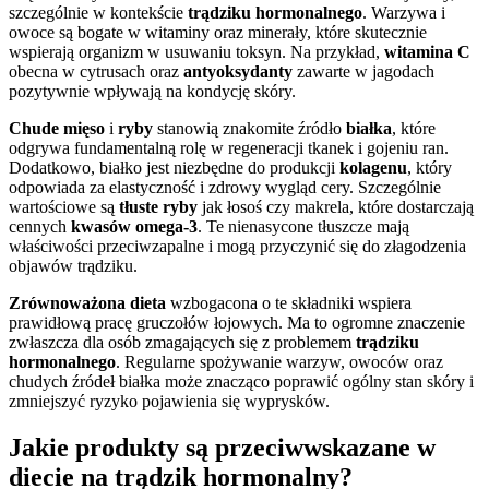
szczególnie w kontekście
trądziku hormonalnego
. Warzywa i
owoce są bogate w witaminy oraz minerały, które skutecznie
wspierają organizm w usuwaniu toksyn. Na przykład,
witamina C
obecna w cytrusach oraz
antyoksydanty
zawarte w jagodach
pozytywnie wpływają na kondycję skóry.
Chude mięso
i
ryby
stanowią znakomite źródło
białka
, które
odgrywa fundamentalną rolę w regeneracji tkanek i gojeniu ran.
Dodatkowo, białko jest niezbędne do produkcji
kolagenu
, który
odpowiada za elastyczność i zdrowy wygląd cery. Szczególnie
wartościowe są
tłuste ryby
jak łosoś czy makrela, które dostarczają
cennych
kwasów omega-3
. Te nienasycone tłuszcze mają
właściwości przeciwzapalne i mogą przyczynić się do złagodzenia
objawów trądziku.
Zrównoważona dieta
wzbogacona o te składniki wspiera
prawidłową pracę gruczołów łojowych. Ma to ogromne znaczenie
zwłaszcza dla osób zmagających się z problemem
trądziku
hormonalnego
. Regularne spożywanie warzyw, owoców oraz
chudych źródeł białka może znacząco poprawić ogólny stan skóry i
zmniejszyć ryzyko pojawienia się wyprysków.
Jakie produkty są przeciwwskazane w
diecie na trądzik hormonalny?