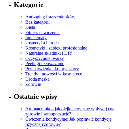
Kategorie
Anti-aging i starzenie skóry
Bez kategorii
Dieta
Fitness i ćwiczenia
Inne tematy
kosmetyka i uroda
Kosmetyki i zabiegi profesjonalne
Naturalne składniki i DIY
Oczyszczanie twarzy
Peelingi i złuszczanie
Przebarwienia i koloryt skóry
Trendy i nowości w kosmetyce
Uroda męska
Zdrowie
Ostatnie wpisy
Aromaterapia – jak olejki eteryczne wpływają na
zdrowie i samopoczucie?
Ćwiczenia kondycyjne: Jak poprawić kondycję
fizyczną i zdrowie?