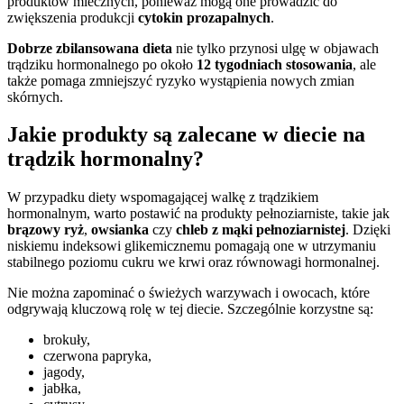
produktów mlecznych, ponieważ mogą one prowadzić do
zwiększenia produkcji
cytokin prozapalnych
.
Dobrze zbilansowana dieta
nie tylko przynosi ulgę w objawach
trądziku hormonalnego po około
12 tygodniach stosowania
, ale
także pomaga zmniejszyć ryzyko wystąpienia nowych zmian
skórnych.
Jakie produkty są zalecane w diecie na
trądzik hormonalny?
W przypadku diety wspomagającej walkę z trądzikiem
hormonalnym, warto postawić na produkty pełnoziarniste, takie jak
brązowy ryż
,
owsianka
czy
chleb z mąki pełnoziarnistej
. Dzięki
niskiemu indeksowi glikemicznemu pomagają one w utrzymaniu
stabilnego poziomu cukru we krwi oraz równowagi hormonalnej.
Nie można zapominać o świeżych warzywach i owocach, które
odgrywają kluczową rolę w tej diecie. Szczególnie korzystne są:
brokuły,
czerwona papryka,
jagody,
jabłka,