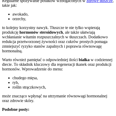
Regularne spożywanie posiłków wzbogaconych w
zdrowe tłuszcze
,
takie jak:
awokado,
orzechy,
to kolejny korzystny nawyk. Tłuszcze te nie tylko wspierają
produkcję
hormonów steroidowych
, ale także ułatwiają
wchłanianie witamin rozpuszczalnych w tłuszczach. Dodatkowo
redukcja przetworzonej żywności oraz cukrów prostych pomaga
zmniejszyć ryzyko stanów zapalnych i poprawia równowagę
hormonalną.
Warto również pamiętać o odpowiedniej ilości
białka
w codziennej
diecie. To składnik kluczowy dla regeneracji tkanek oraz produkcji
hormonów. Wprowadzenie do menu:
chudego mięsa,
ryb,
roślin strączkowych,
może znacząco wpłynąć na utrzymanie równowagi hormonalnej
oraz zdrowie skóry.
Podobne posty: