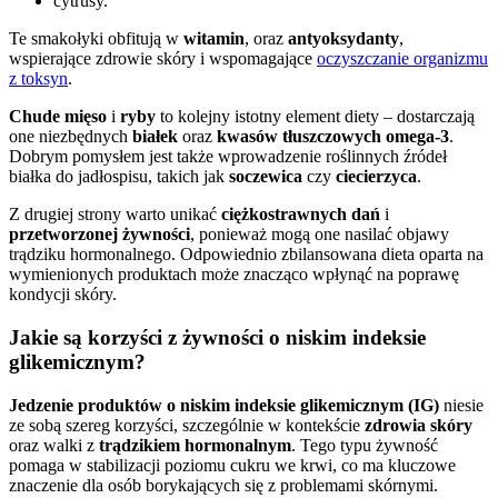
cytrusy.
Te smakołyki obfitują w
witamin
, oraz
antyoksydanty
,
wspierające zdrowie skóry i wspomagające
oczyszczanie organizmu
z toksyn
.
Chude mięso
i
ryby
to kolejny istotny element diety – dostarczają
one niezbędnych
białek
oraz
kwasów tłuszczowych omega-3
.
Dobrym pomysłem jest także wprowadzenie roślinnych źródeł
białka do jadłospisu, takich jak
soczewica
czy
ciecierzyca
.
Z drugiej strony warto unikać
ciężkostrawnych dań
i
przetworzonej żywności
, ponieważ mogą one nasilać objawy
trądziku hormonalnego. Odpowiednio zbilansowana dieta oparta na
wymienionych produktach może znacząco wpłynąć na poprawę
kondycji skóry.
Jakie są korzyści z żywności o niskim indeksie
glikemicznym?
Jedzenie produktów o niskim indeksie glikemicznym (IG)
niesie
ze sobą szereg korzyści, szczególnie w kontekście
zdrowia skóry
oraz walki z
trądzikiem hormonalnym
. Tego typu żywność
pomaga w stabilizacji poziomu cukru we krwi, co ma kluczowe
znaczenie dla osób borykających się z problemami skórnymi.