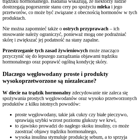
trądziku hormonalnego. Badania wskazują, że niektórzy ludzie
dostrzegają pogorszenie stanu cery po spożyciu
mleka
i jego
przetworów, co może być związane z obecnością hormonów w tych
produktach.
Nie można zapomnieć także o
ostrych przyprawach
– ich
stosowanie należy ograniczyć, ponieważ mogą one podrażniać
skórę i zwiększać jej podatność na stany zapalne.
Przestrzeganie tych zasad żywieniowych
może znacząco
przyczynić się do lepszego zarządzania objawami trądziku
hormonalnego oraz poprawić ogólną kondycję skóry.
Dlaczego węglowodany proste i produkty
wysokoprzetworzone są niezalecane?
W diecie na trądzik hormonalny
zdecydowanie nie zaleca się
spożywania prostych węglowodanów oraz wysoko przetworzonych
produktów z kilku istotnych powodów:
proste węglowodany, takie jak cukry czy białe pieczywo,
sprawiają szybki wzrost poziomu glukozy we krwi,
to zjawisko prowadzi do nagłego skoku insuliny, co może
zaostrzać objawy trądziku hormonalnego,
wysoka insulina stymuluje produkcję sebum, a to sprzyja