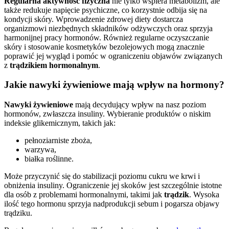
Regularna aktywność fizyczna
nie tylko wspiera metabolizm, ale
także redukuje napięcie psychiczne, co korzystnie odbija się na
kondycji skóry. Wprowadzenie zdrowej diety dostarcza
organizmowi niezbędnych składników odżywczych oraz sprzyja
harmonijnej pracy hormonów. Również regularne oczyszczanie
skóry i stosowanie kosmetyków bezolejowych mogą znacznie
poprawić jej wygląd i pomóc w ograniczeniu objawów związanych
z
trądzikiem hormonalnym
.
Jakie nawyki żywieniowe mają wpływ na hormony?
Nawyki żywieniowe
mają decydujący wpływ na nasz poziom
hormonów, zwłaszcza insuliny. Wybieranie produktów o niskim
indeksie glikemicznym, takich jak:
pełnoziarniste zboża,
warzywa,
białka roślinne.
Może przyczynić się do stabilizacji poziomu cukru we krwi i
obniżenia insuliny. Ograniczenie jej skoków jest szczególnie istotne
dla osób z problemami hormonalnymi, takimi jak
trądzik
. Wysoka
ilość tego hormonu sprzyja nadprodukcji sebum i pogarsza objawy
trądziku.