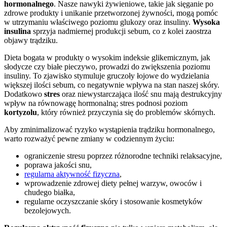
hormonalnego
. Nasze nawyki żywieniowe, takie jak sięganie po
zdrowe produkty i unikanie przetworzonej żywności, mogą pomóc
w utrzymaniu właściwego poziomu glukozy oraz insuliny.
Wysoka
insulina
sprzyja nadmiernej produkcji sebum, co z kolei zaostrza
objawy trądziku.
Dieta bogata w produkty o wysokim indeksie glikemicznym, jak
słodycze czy białe pieczywo, prowadzi do zwiększenia poziomu
insuliny. To zjawisko stymuluje gruczoły łojowe do wydzielania
większej ilości sebum, co negatywnie wpływa na stan naszej skóry.
Dodatkowo
stres
oraz niewystarczająca ilość snu mają destrukcyjny
wpływ na równowagę hormonalną; stres podnosi poziom
kortyzolu
, który również przyczynia się do problemów skórnych.
Aby zminimalizować ryzyko wystąpienia trądziku hormonalnego,
warto rozważyć pewne zmiany w codziennym życiu:
ograniczenie stresu poprzez różnorodne techniki relaksacyjne,
poprawa jakości snu,
regularna aktywność fizyczna
,
wprowadzenie zdrowej diety pełnej warzyw, owoców i
chudego białka,
regularne oczyszczanie skóry i stosowanie kosmetyków
bezolejowych.