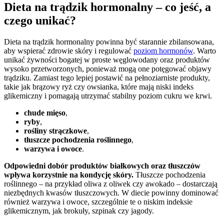
Dieta na trądzik hormonalny – co jeść, a
czego unikać?
Dieta na trądzik hormonalny powinna być starannie zbilansowana,
aby wspierać zdrowie skóry i regulować
poziom hormonów
. Warto
unikać żywności bogatej w proste węglowodany oraz produktów
wysoko przetworzonych, ponieważ mogą one potęgować objawy
trądziku. Zamiast tego lepiej postawić na pełnoziarniste produkty,
takie jak brązowy ryż czy owsianka, które mają niski indeks
glikemiczny i pomagają utrzymać stabilny poziom cukru we krwi.
chude mięso
,
ryby
,
rośliny strączkowe
,
tłuszcze pochodzenia roślinnego
,
warzywa i owoce
.
Odpowiedni dobór produktów białkowych oraz tłuszczów
wpływa korzystnie na kondycję skóry.
Tłuszcze pochodzenia
roślinnego – na przykład oliwa z oliwek czy awokado – dostarczają
niezbędnych kwasów tłuszczowych. W diecie powinny dominować
również warzywa i owoce, szczególnie te o niskim indeksie
glikemicznym, jak brokuły, szpinak czy jagody.