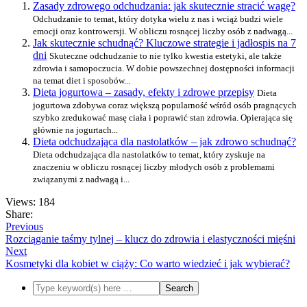
Zasady zdrowego odchudzania: jak skutecznie stracić wagę?
Odchudzanie to temat, który dotyka wielu z nas i wciąż budzi wiele
emocji oraz kontrowersji. W obliczu rosnącej liczby osób z nadwagą...
Jak skutecznie schudnąć? Kluczowe strategie i jadłospis na 7
dni
Skuteczne odchudzanie to nie tylko kwestia estetyki, ale także
zdrowia i samopoczucia. W dobie powszechnej dostępności informacji
na temat diet i sposobów...
Dieta jogurtowa – zasady, efekty i zdrowe przepisy
Dieta
jogurtowa zdobywa coraz większą popularność wśród osób pragnących
szybko zredukować masę ciała i poprawić stan zdrowia. Opierająca się
głównie na jogurtach...
Dieta odchudzająca dla nastolatków – jak zdrowo schudnąć?
Dieta odchudzająca dla nastolatków to temat, który zyskuje na
znaczeniu w obliczu rosnącej liczby młodych osób z problemami
związanymi z nadwagą i...
Views: 184
Share:
Previous
Rozciąganie taśmy tylnej – klucz do zdrowia i elastyczności mięśni
Next
Kosmetyki dla kobiet w ciąży: Co warto wiedzieć i jak wybierać?