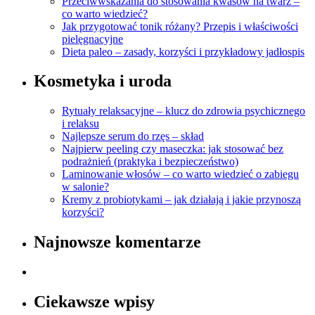
Przeciwwskazania do stosowania kwasów na twarz –
co warto wiedzieć?
Jak przygotować tonik różany? Przepis i właściwości
pielęgnacyjne
Dieta paleo – zasady, korzyści i przykładowy jadłospis
Kosmetyka i uroda
Rytuały relaksacyjne – klucz do zdrowia psychicznego
i relaksu
Najlepsze serum do rzęs – skład
Najpierw peeling czy maseczka: jak stosować bez
podrażnień (praktyka i bezpieczeństwo)
Laminowanie włosów – co warto wiedzieć o zabiegu
w salonie?
Kremy z probiotykami – jak działają i jakie przynoszą
korzyści?
Najnowsze komentarze
Ciekawsze wpisy