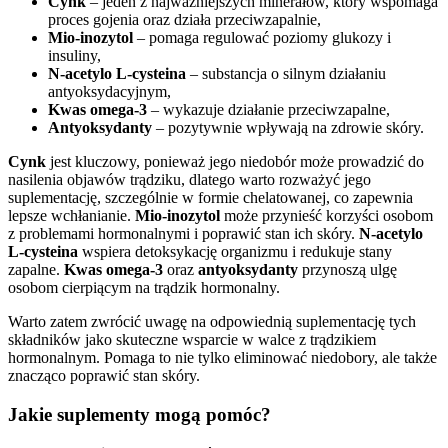
Cynk
– jeden z najważniejszych minerałów, który wspomaga
proces gojenia oraz działa przeciwzapalnie,
Mio-inozytol
– pomaga regulować poziomy glukozy i
insuliny,
N-acetylo L-cysteina
– substancja o silnym działaniu
antyoksydacyjnym,
Kwas omega-3
– wykazuje działanie przeciwzapalne,
Antyoksydanty
– pozytywnie wpływają na zdrowie skóry.
Cynk
jest kluczowy, ponieważ jego niedobór może prowadzić do
nasilenia objawów trądziku, dlatego warto rozważyć jego
suplementację, szczególnie w formie chelatowanej, co zapewnia
lepsze wchłanianie.
Mio-inozytol
może przynieść korzyści osobom
z problemami hormonalnymi i poprawić stan ich skóry.
N-acetylo
L-cysteina
wspiera detoksykację organizmu i redukuje stany
zapalne.
Kwas omega-3
oraz
antyoksydanty
przynoszą ulgę
osobom cierpiącym na trądzik hormonalny.
Warto zatem zwrócić uwagę na odpowiednią suplementację tych
składników jako skuteczne wsparcie w walce z trądzikiem
hormonalnym. Pomaga to nie tylko eliminować niedobory, ale także
znacząco poprawić stan skóry.
Jakie suplementy mogą pomóc?