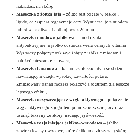
nakładasz na skórę,
Maseczka z żółtka jaja
– żółtko jest bogate w białko i
lipidy, co wspiera regenerację cery. Wymieszaj je z miodem
lub oliwą z oliwek i aplikuj przez 20 minut,
Maseczka miodowo-jabłkowa
– miód działa
antybakteryjnie, a jabłko dostarcza wielu cennych witamin.
Wystarczy połączyć sok wyciśnięty z jabłka z miodem i
nałożyć mieszankę na twarz,
Maseczka bananowa
– banan jest doskonałym środkiem
nawilżającym dzięki wysokiej zawartości potasu.
Zmiksowany banan możesz połączyć z jogurtem dla jeszcze
lepszego efektu,
Maseczka oczyszczająca z węgla aktywnego
– połączenie
węgla aktywnego z jogurtem pomoże oczyścić pory oraz
usunąć toksyny ze skóry, nadając jej świeżość,
Maseczka rozjaśniająca jabłkowo-miodowa
– jabłko
zawiera kwasy owocowe, które delikatnie złuszczają skórę;