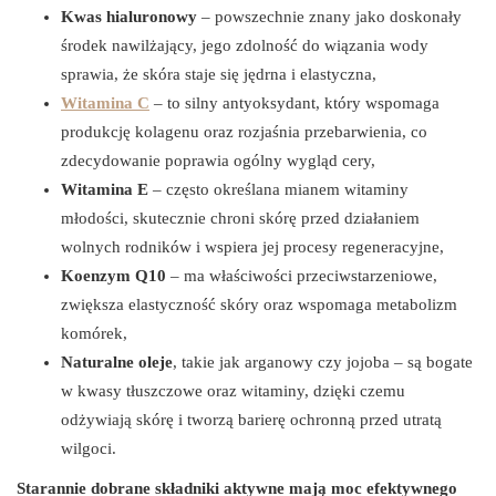
Kwas hialuronowy
– powszechnie znany jako doskonały
środek nawilżający, jego zdolność do wiązania wody
sprawia, że skóra staje się jędrna i elastyczna,
Witamina C
– to silny antyoksydant, który wspomaga
produkcję kolagenu oraz rozjaśnia przebarwienia, co
zdecydowanie poprawia ogólny wygląd cery,
Witamina E
– często określana mianem witaminy
młodości, skutecznie chroni skórę przed działaniem
wolnych rodników i wspiera jej procesy regeneracyjne,
Koenzym Q10
– ma właściwości przeciwstarzeniowe,
zwiększa elastyczność skóry oraz wspomaga metabolizm
komórek,
Naturalne oleje
, takie jak arganowy czy jojoba – są bogate
w kwasy tłuszczowe oraz witaminy, dzięki czemu
odżywiają skórę i tworzą barierę ochronną przed utratą
wilgoci.
Starannie dobrane składniki aktywne mają moc efektywnego