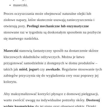
maseczki.
Proces oczyszczania może obejmować naturalne olejki lub
ziołowe napary, które skutecznie usuwają zanieczyszczenia i
otwierają pory.
Peelingi mechaniczne lub enzymatyczne
stosowane raz w tygodniu są doskonałym sposobem na pozbycie
się martwego naskórka.
Maseczki
stanowią fantastyczny sposób na dostarczenie skórze
kluczowych składników odżywczych. Można je łatwo
przygotować samodzielnie z dostępnych w domu produktów –
takich jak
miód
,
jogurt
czy
awokado
. Regularne stosowanie tych
zabiegów przyczynia się do wygładzenia cery oraz poprawy jej
kolorytu.
Aby maksymalizować korzyści płynące z domowej pielęgnacji,
warto zwrócić uwagę na indywidualne potrzeby skóry.
Dostosuj
wybór kosmetyków
do jej stanu oraz obserwuj efekty. Dzięki