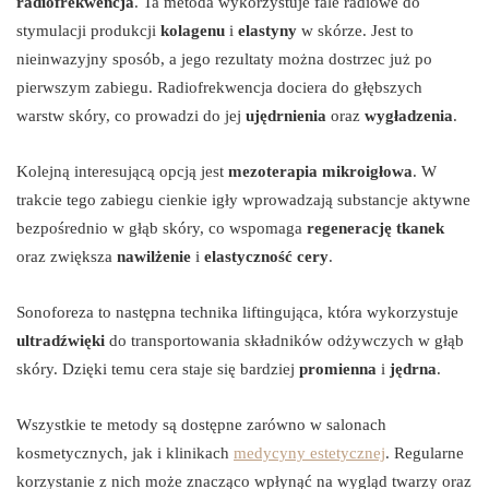
radiofrekwencja
. Ta metoda wykorzystuje fale radiowe do
stymulacji produkcji
kolagenu
i
elastyny
w skórze. Jest to
nieinwazyjny sposób, a jego rezultaty można dostrzec już po
pierwszym zabiegu. Radiofrekwencja dociera do głębszych
warstw skóry, co prowadzi do jej
ujędrnienia
oraz
wygładzenia
.
Kolejną interesującą opcją jest
mezoterapia mikroigłowa
. W
trakcie tego zabiegu cienkie igły wprowadzają substancje aktywne
bezpośrednio w głąb skóry, co wspomaga
regenerację tkanek
oraz zwiększa
nawilżenie
i
elastyczność cery
.
Sonoforeza to następna technika liftingująca, która wykorzystuje
ultradźwięki
do transportowania składników odżywczych w głąb
skóry. Dzięki temu cera staje się bardziej
promienna
i
jędrna
.
Wszystkie te metody są dostępne zarówno w salonach
kosmetycznych, jak i klinikach
medycyny estetycznej
. Regularne
korzystanie z nich może znacząco wpłynąć na wygląd twarzy oraz