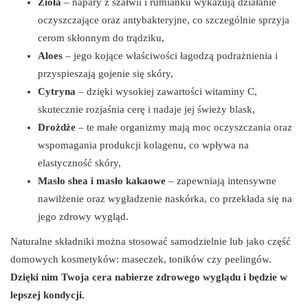
Zioła
– napary z szałwii i rumianku wykazują działanie
oczyszczające oraz antybakteryjne, co szczególnie sprzyja
cerom skłonnym do trądziku,
Aloes
– jego kojące właściwości łagodzą podrażnienia i
przyspieszają gojenie się skóry,
Cytryna
– dzięki wysokiej zawartości witaminy C,
skutecznie rozjaśnia cerę i nadaje jej świeży blask,
Drożdże
– te małe organizmy mają moc oczyszczania oraz
wspomagania produkcji kolagenu, co wpływa na
elastyczność skóry,
Masło shea i masło kakaowe
– zapewniają intensywne
nawilżenie oraz wygładzenie naskórka, co przekłada się na
jego zdrowy wygląd.
Naturalne składniki można stosować samodzielnie lub jako część
domowych kosmetyków: maseczek, toników czy peelingów.
Dzięki nim Twoja cera nabierze zdrowego wyglądu i będzie w
lepszej kondycji.