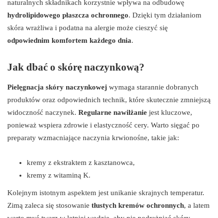
naturalnych składnikach korzystnie wpływa na odbudowę
hydrolipidowego płaszcza ochronnego
. Dzięki tym działaniom
skóra wrażliwa i podatna na alergie może cieszyć się
odpowiednim komfortem każdego dnia
.
Jak dbać o skórę naczynkową?
Pielęgnacja skóry naczynkowej
wymaga starannie dobranych
produktów oraz odpowiednich technik, które skutecznie zmniejszą
widoczność naczynek.
Regularne nawilżanie
jest kluczowe,
ponieważ wspiera zdrowie i elastyczność cery. Warto sięgać po
preparaty wzmacniające naczynia krwionośne, takie jak:
kremy z ekstraktem z kasztanowca,
kremy z witaminą K.
Kolejnym istotnym aspektem jest unikanie skrajnych temperatur.
Zimą zaleca się stosowanie
tłustych kremów ochronnych
, a latem
warto myć twarz w letniej wodzie, aby nie podrażniać skóry.