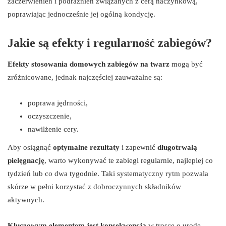
zaczerwienień i podrażnień związanych z cerą naczynkową,
poprawiając jednocześnie jej ogólną kondycję.
Jakie są efekty i regularność zabiegów?
Efekty stosowania domowych zabiegów na twarz
mogą być
zróżnicowane, jednak najczęściej zauważalne są:
poprawa jędrności,
oczyszczenie,
nawilżenie cery.
Aby osiągnąć
optymalne rezultaty
i zapewnić
długotrwałą
pielęgnację
, warto wykonywać te zabiegi regularnie, najlepiej co
tydzień lub co dwa tygodnie. Taki systematyczny rytm pozwala
skórze w pełni korzystać z dobroczynnych składników
aktywnych.
Kluczowym elementem jest konsekwencja
w trosce o urodę,