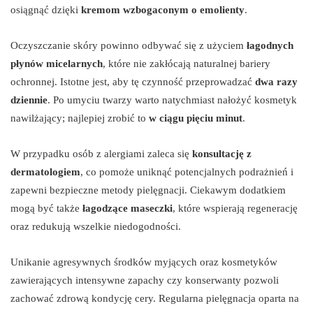
osiągnąć dzięki
kremom wzbogaconym o emolienty
.
Oczyszczanie skóry powinno odbywać się z użyciem
łagodnych
płynów micelarnych
, które nie zakłócają naturalnej bariery
ochronnej. Istotne jest, aby tę czynność przeprowadzać
dwa razy
dziennie
. Po umyciu twarzy warto natychmiast nałożyć kosmetyk
nawilżający; najlepiej zrobić to
w ciągu pięciu minut
.
W przypadku osób z alergiami zaleca się
konsultację z
dermatologiem
, co pomoże uniknąć potencjalnych podrażnień i
zapewni bezpieczne metody pielęgnacji. Ciekawym dodatkiem
mogą być także
łagodzące maseczki
, które wspierają regenerację
oraz redukują wszelkie niedogodności.
Unikanie agresywnych środków myjących oraz kosmetyków
zawierających intensywne zapachy czy konserwanty pozwoli
zachować zdrową kondycję cery. Regularna pielęgnacja oparta na