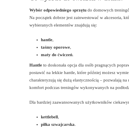
Wybór odpowiedniego sprzętu
do domowych treningów
Na początek dobrze jest zainwestować w akcesoria, kt
wybieranych elementów znajdują się:
hantle
,
taśmy oporowe
,
maty do ćwiczeń
.
Hantle
to doskonała opcja dla osób pragnących poprawi
postawić na lekkie hantle, które później możesz wymi
charakteryzują się dużą elastycznością – pozwalają na
komfort podczas treningów wykonywanych na podłod
Dla bardziej zaawansowanych użytkowników ciekawym
kettlebell
,
piłka szwajcarska
.