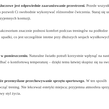
luczowe jest odpowiednie zaaranżowanie przestrzeni.
Przede wszyst
óra pozwoli Ci swobodnie wykonywać różnorodne ćwiczenia. Staraj się u
zyjemnych kontuzji.
akcesorium znacznie podnosi komfort podczas treningów na podłodze 
upadki, co jest szczególnie istotne przy dłuższych sesjach wysiłkowyc
i w pomieszczeniu.
Naturalne światło potrafi korzystnie wpłynąć na nast
dbać o komfortową temperaturę – dzięki temu łatwiej skupisz się na sw
że przemyślane przechowywanie sprzętu sportowego.
W ten sposób
ocząć trening. Nie lekceważ estetyki miejsca; przyjemna atmosfera sprz
y styl życia.