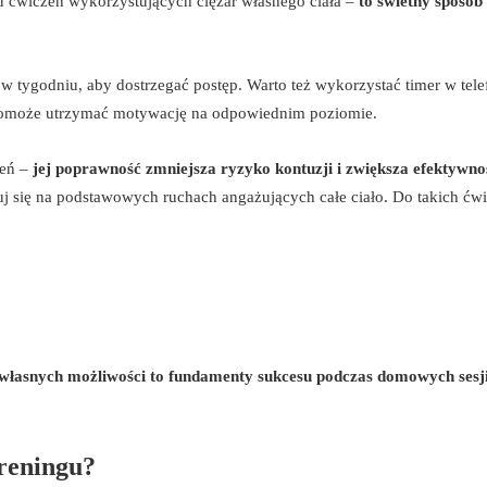
u ćwiczeń wykorzystujących ciężar własnego ciała –
to świetny sposób
w tygodniu, aby dostrzegać postęp. Warto też wykorzystać timer w tele
 pomoże utrzymać motywację na odpowiednim poziomie.
zeń –
jej poprawność zmniejsza ryzyko kontuzji i zwiększa efektywno
j się na podstawowych ruchach angażujących całe ciało. Do takich ćw
własnych możliwości to fundamenty sukcesu podczas domowych sesj
treningu?