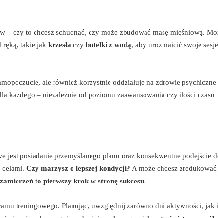
lów – czy to chcesz schudnąć, czy może zbudować masę mięśniową. Mo
ręką, takie jak
krzesła
czy
butelki z wodą
, aby urozmaicić swoje sesje
mopoczucie, ale również korzystnie oddziałuje na zdrowie psychiczne 
 dla każdego – niezależnie od poziomu zaawansowania czy ilości czasu
we jest posiadanie przemyślanego planu oraz konsekwentne podejście d
i celami.
Czy marzysz o lepszej kondycji?
A może chcesz zredukować 
 zamierzeń to pierwszy krok w stronę sukcesu.
u treningowego. Planując, uwzględnij zarówno dni aktywności, jak i