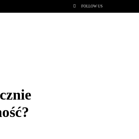
FOLLOW US
cznie
ność?