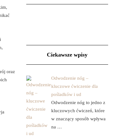
kim,
nikać
i
h,
Ciekawsze wpisy
rój oraz
Odwodzenie nóg –
oich
kluczowe ćwiczenie dla
pośladków i ud
Odwodzenie nóg to jedno z
kluczowych ćwiczeń, które
yja
w znaczący sposób wpływa
na …