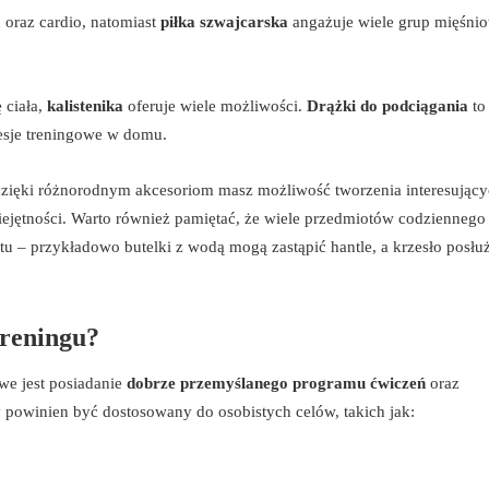
 oraz cardio, natomiast
piłka szwajcarska
angażuje wiele grup mięśni
 ciała,
kalistenika
oferuje wiele możliwości.
Drążki do podciągania
to
sesje treningowe w domu.
zięki różnorodnym akcesoriom masz możliwość tworzenia interesując
jętności. Warto również pamiętać, że wiele przedmiotów codziennego
ętu – przykładowo butelki z wodą mogą zastąpić hantle, a krzesło posłu
treningu?
e jest posiadanie
dobrze przemyślanego programu ćwiczeń
oraz
y powinien być dostosowany do osobistych celów, takich jak: