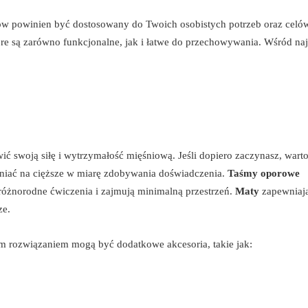
 powinien być dostosowany do Twoich osobistych potrzeb oraz celów 
óre są zarówno funkcjonalne, jak i łatwe do przechowywania. Wśród naj
ć swoją siłę i wytrzymałość mięśniową. Jeśli dopiero zaczynasz, wart
eniać na cięższe w miarę zdobywania doświadczenia.
Taśmy oporowe
 różnorodne ćwiczenia i zajmują minimalną przestrzeń.
Maty
zapewniaj
ze.
 rozwiązaniem mogą być dodatkowe akcesoria, takie jak: