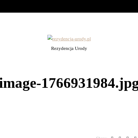
Rezydencja Urody
image-1766931984.jp