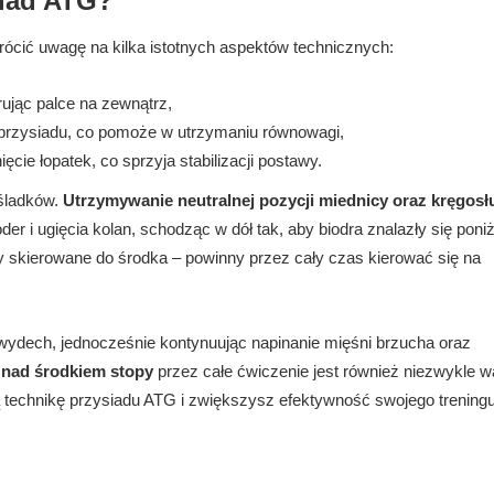
siad ATG?
ócić uwagę na kilka istotnych aspektów technicznych:
rując palce na zewnątrz,
 przysiadu, co pomoże w utrzymaniu równowagi,
cie łopatek, co sprzyja stabilizacji postawy.
śladków.
Utrzymywanie neutralnej pozycji miednicy oraz kręgosł
er i ugięcia kolan, schodząc w dół tak, aby biodra znalazły się poniż
ły skierowane do środka – powinny przez cały czas kierować się na
ydech, jednocześnie kontynuując napinanie mięśni brzucha oraz
 nad środkiem stopy
przez całe ćwiczenie jest również niezwykle w
echnikę przysiadu ATG i zwiększysz efektywność swojego treningu