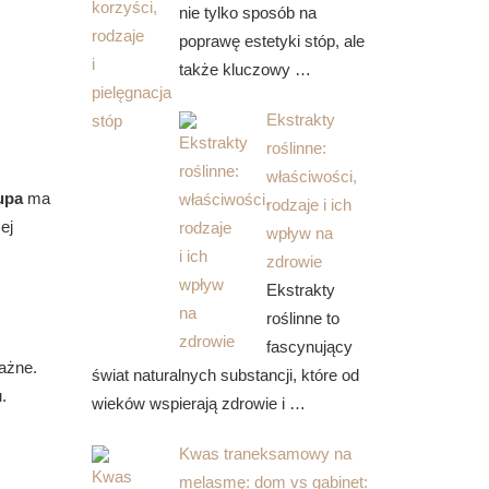
nie tylko sposób na
poprawę estetyki stóp, ale
także kluczowy …
Ekstrakty
roślinne:
właściwości,
upa
ma
rodzaje i ich
ej
wpływ na
zdrowie
Ekstrakty
roślinne to
fascynujący
ażne.
świat naturalnych substancji, które od
.
wieków wspierają zdrowie i …
Kwas traneksamowy na
melasmę: dom vs gabinet: