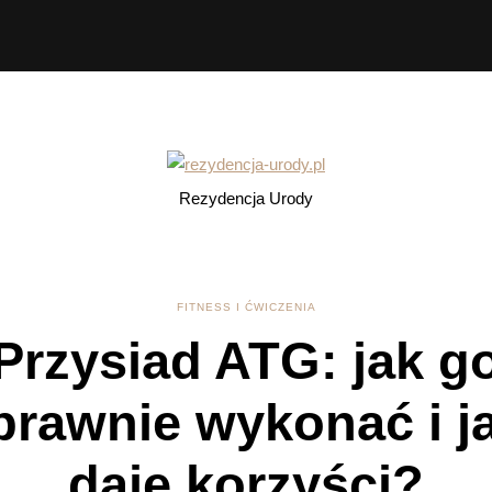
Rezydencja Urody
FITNESS I ĆWICZENIA
Przysiad ATG: jak g
rawnie wykonać i j
daje korzyści?