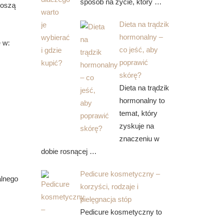
sposób na życie, który …
noszą
Dieta na trądzik
hormonalny –
 w:
co jeść, aby
poprawić
skórę?
Dieta na trądzik
hormonalny to
temat, który
zyskuje na
znaczeniu w
dobie rosnącej …
Pedicure kosmetyczny –
alnego
korzyści, rodzaje i
pielęgnacja stóp
Pedicure kosmetyczny to