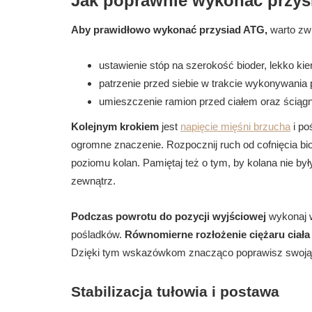
Jak poprawnie wykonać przy
Aby prawidłowo wykonać przysiad ATG,
warto zwr
ustawienie stóp na szerokość bioder, lekko kie
patrzenie przed siebie w trakcie wykonywania
umieszczenie ramion przed ciałem oraz ściągnię
Kolejnym krokiem
jest
napięcie mięśni brzucha
i po
ogromne znaczenie. Rozpocznij ruch od cofnięcia biod
poziomu kolan. Pamiętaj też o tym, by kolana nie by
zewnątrz.
Podczas powrotu do pozycji wyjściowej
wykonaj w
pośladków.
Równomierne rozłożenie ciężaru ciała
Dzięki tym wskazówkom znacząco poprawisz swoją t
Stabilizacja tułowia i postawa