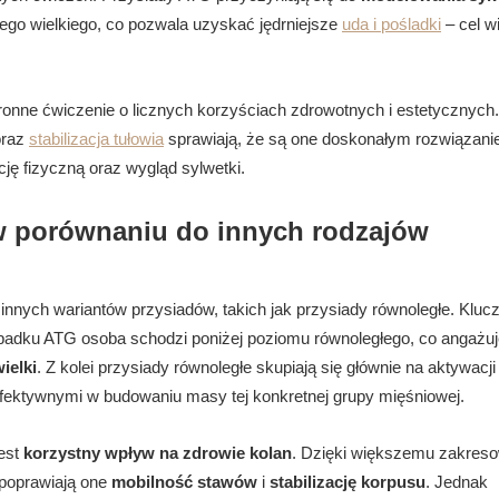
go wielkiego, co pozwala uzyskać jędrniejsze
uda i pośladki
– cel w
ronne ćwiczenie o licznych korzyściach zdrowotnych i estetycznych.
oraz
stabilizacja tułowia
sprawiają, że są one doskonałym rozwiązani
ę fizyczną oraz wygląd sylwetki.
w porównaniu do innych rodzajów
 innych wariantów przysiadów, takich jak przysiady równoległe. Klu
padku ATG osoba schodzi poniżej poziomu równoległego, co angażuj
ielki
. Z kolei przysiady równoległe skupiają się głównie na aktywacji
j efektywnymi w budowaniu masy tej konkretnej grupy mięśniowej.
est
korzystny wpływ na zdrowie kolan
. Dzięki większemu zakreso
 poprawiają one
mobilność stawów
i
stabilizację korpusu
. Jednak