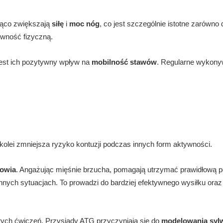
ząco zwiększają
siłę
i
moc nóg
, co jest szczególnie istotne zarówno 
ywność fizyczną.
est ich pozytywny wpływ na
mobilność stawów
. Regularne wykony
 kolei zmniejsza ryzyko kontuzji podczas innych form aktywności.
łowia
. Angażując mięśnie brzucha, pomagają utrzymać prawidłową 
iennych sytuacjach. To prowadzi do bardziej efektywnego wysiłku oraz
tych ćwiczeń. Przysiady ATG przyczyniają się do
modelowania sylw