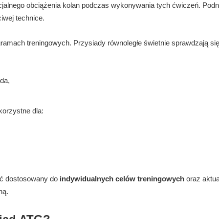
cjalnego obciążenia kolan podczas wykonywania tych ćwiczeń. Pod
iwej technice.
amach treningowych. Przysiady równoległe świetnie sprawdzają się
da,
orzystne dla:
yć dostosowany do
indywidualnych celów treningowych
oraz aktu
ną.