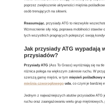
poprzez zwiększenie aktywności mięśnia pośladkowe
osób trenujących na siłowni.
Reasumując
, przysiady ATG to niezwykle wszechst
Wzmocnienie siły nóg, poprawa mobilności stawów 
tych wszystkich pragnących polepszyć swoją kondycj
Jak przysiady ATG wypadają 
przysiadów?
Przysiady ATG
(Ass To Grass) wyróżniają się na tle
różnica polega na większym zakresie ruchu. W przy
szerszą gamę mięśni, w tym
mięsień pośladkowy w
mięśnia czworogłowego
uda
, co czyni je bardzie
Jednym z najważniejszych atutów przysiadów ATG j
ruchu oraz zaangażowaniu wielu grup mięśniowych,