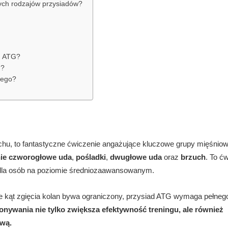
ych rodzajów przysiadów?
u ATG?
G?
wego?
ruchu, to fantastyczne ćwiczenie angażujące kluczowe grupy mięśnio
ie czworogłowe uda
,
pośladki
,
dwugłowe uda
oraz
brzuch
. To ć
ne dla osób na poziomie średniozaawansowanym.
ie kąt zgięcia kolan bywa ograniczony, przysiad ATG wymaga pełneg
nywania nie tylko zwiększa efektywność treningu, ale również
ową.