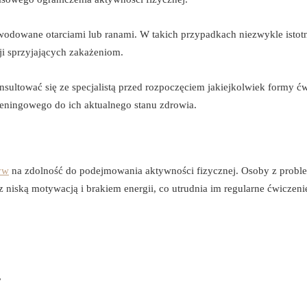
odowane otarciami lub ranami. W takich przypadkach niezwykle istotn
ji sprzyjających zakażeniom.
sultować się ze specjalistą przed rozpoczęciem jakiejkolwiek formy ć
reningowego do ich aktualnego stanu zdrowia.
yw
na zdolność do podejmowania aktywności fizycznej. Osoby z prob
z niską motywacją i brakiem energii, co utrudnia im regularne ćwiczeni
,