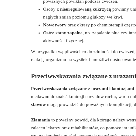
poważnych powikłań podczas ćwiczeń,
Osoby z
nieuregulowaną cukrzycą
powinny uni
nagłych zmian poziomu glukozy we krwi,
Nowotwory
oraz okresy po chemioterapii często
Ostre stany zapalne
, np. zapalenie płuc czy i
aktywności fizycznej.
W przypadku wątpliwości co do zdolności do ćwiczeń,
reakcję organizmu na wysiłek i umożliwi dostosowani
Przeciwwskazania związane z urazami
Przeciwwskazania związane z urazami i kontuzjami
niedawno doznałeś kontuzji narządów ruchu, warto do
stawów
mogą prowadzić do poważnych komplikacji, dl
Złamania
to poważny powód, dla którego należy wstrz
zaleceń lekarzy oraz rehabilitantów, co pomoże im un
czy naciągnięcia mięśni wymagają ostrożności oraz cz