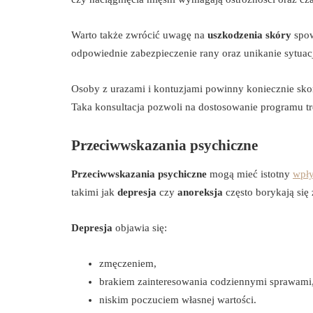
Warto także zwrócić uwagę na
uszkodzenia skóry
spow
odpowiednie zabezpieczenie rany oraz unikanie sytuac
Osoby z urazami i kontuzjami powinny koniecznie skon
Taka konsultacja pozwoli na dostosowanie programu t
Przeciwwskazania psychiczne
Przeciwwskazania psychiczne
mogą mieć istotny
wpł
takimi jak
depresja
czy
anoreksja
często borykają się 
Depresja
objawia się:
zmęczeniem,
brakiem zainteresowania codziennymi sprawami
niskim poczuciem własnej wartości.