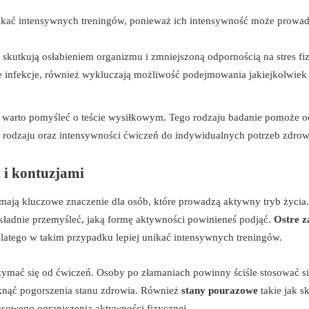
kać intensywnych treningów, ponieważ ich intensywność może prowad
 skutkują osłabieniem organizmu i zmniejszoną odpornością na stres fi
nne infekcje, również wykluczają możliwość podejmowania jakiejkolwiek
 warto pomyśleć o teście wysiłkowym. Tego rodzaju badanie pomoże o
e rodzaju oraz intensywności ćwiczeń do indywidualnych potrzeb zdro
 i kontuzjami
mają kluczowe znaczenie dla osób, które prowadzą aktywny tryb życia. 
kładnie przemyśleć, jaką formę aktywności powinieneś podjąć.
Ostre z
atego w takim przypadku lepiej unikać intensywnych treningów.
ymać się od ćwiczeń. Osoby po złamaniach powinny ściśle stosować s
iknąć pogorszenia stanu zdrowia. Również
stany pourazowe
takie jak s
asowego ograniczenia aktywności fizycznej.