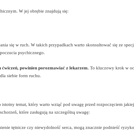
hicznym. W jej obrębie znajdują się:
a się w ruch. W takich przypadkach warto skonsultować się ze specja
poczucia psychicznego.
h ćwiczeń, powinien porozmawiać z lekarzem.
To kluczowy krok w oc
la siebie form ruchu.
o istotny temat, który warto wziąć pod uwagę przed rozpoczęciem jakie
 schorzeń, które zasługują na szczególną uwagę:
iśnienie tętnicze czy niewydolność serca, mogą znacznie podnieść ryzyk