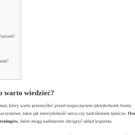
ćwiczeń?
azań?
o warto wiedzieć?
temat, który warto przemyśleć przed rozpoczęciem jakiejkolwiek formy
czyniowe, takie jak niewydolność serca czy nadciśnienie tętnicze.
Oso
treningów
, które mogą nadmiernie obciążyć układ krążenia.