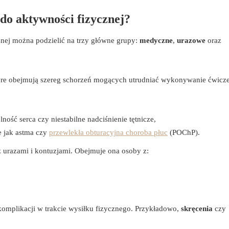
do aktywności fizycznej?
nej można podzielić na trzy główne grupy:
medyczne
,
urazowe
oraz
tóre obejmują szereg schorzeń mogących utrudniać wykonywanie ćwicz
ość serca czy niestabilne nadciśnienie tętnicze,
e jak astma czy
przewlekła obturacyjna choroba płuc
(POChP).
urazami i kontuzjami. Obejmuje ona osoby z:
omplikacji w trakcie wysiłku fizycznego. Przykładowo,
skręcenia
czy