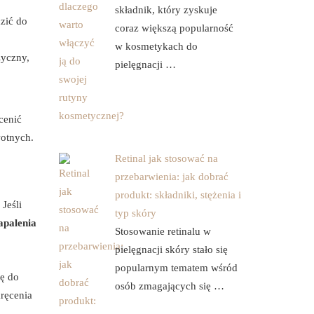
składnik, który zyskuje
zić do
coraz większą popularność
w kosmetykach do
zyczny,
pielęgnacji …
cenić
wotnych.
Retinal jak stosować na
przebarwienia: jak dobrać
produkt: składniki, stężenia i
Jeśli
typ skóry
apalenia
Stosowanie retinalu w
pielęgnacji skóry stało się
popularnym tematem wśród
ię do
osób zmagających się …
kręcenia