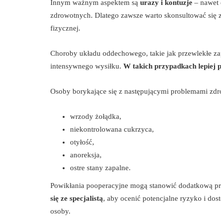
Innym ważnym aspektem są
urazy i kontuzje
– nawet 
zdrowotnych. Dlatego zawsze warto skonsultować się z
fizycznej.
Choroby układu oddechowego, takie jak przewlekłe za
intensywnego wysiłku.
W takich przypadkach lepiej p
Osoby borykające się z następującymi problemami zd
wrzody żołądka,
niekontrolowana cukrzyca,
otyłość,
anoreksja,
ostre stany zapalne.
Powikłania pooperacyjne mogą stanowić dodatkową pr
się ze specjalistą
, aby ocenić potencjalne ryzyko i d
osoby.