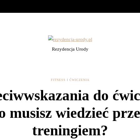
Rezydencja Urody
FITNESS I ĆWICZENIA
eciwwskazania do ćwic
o musisz wiedzieć prz
treningiem?