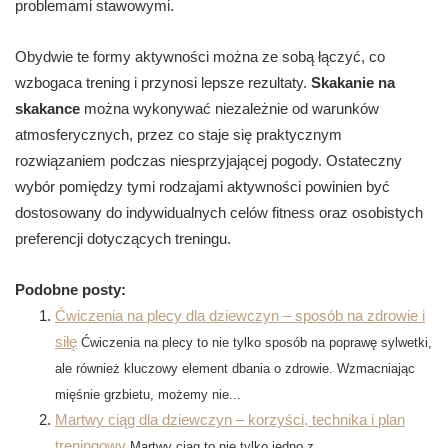
problemami stawowymi.
Obydwie te formy aktywności można ze sobą łączyć, co
wzbogaca trening i przynosi lepsze rezultaty.
Skakanie na
skakance
można wykonywać niezależnie od warunków
atmosferycznych, przez co staje się praktycznym
rozwiązaniem podczas niesprzyjającej pogody. Ostateczny
wybór pomiędzy tymi rodzajami aktywności powinien być
dostosowany do indywidualnych celów fitness oraz osobistych
preferencji dotyczących treningu.
Podobne posty:
Ćwiczenia na plecy dla dziewczyn – sposób na zdrowie i
siłę
Ćwiczenia na plecy to nie tylko sposób na poprawę sylwetki,
ale również kluczowy element dbania o zdrowie. Wzmacniając
mięśnie grzbietu, możemy nie...
Martwy ciąg dla dziewczyn – korzyści, technika i plan
treningowy
Martwy ciąg to nie tylko jedno z