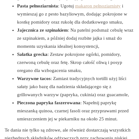
Pasta pełnoziarnista
: Ugotuj
makaron pełnoziarnisty
i
wymieszaj go z pesto bazyliowym, dodając pokrojone w
kostkę pomidory oraz rukolę dla dodatkowego smaku,
Jajecznica ze szpinakiem
: Na patelni podsmaż cebulę wraz
ze szpinakiem, a później dodaj rozbite jajka i smaż do
momentu uzyskania idealnej konsystencji,
Sałatka grecka
: Zestaw pokrojone ogórki, pomidory,
czerwoną cebulę oraz fetę. Skrop całość oliwą i posyp
oregano dla wzbogacenia smaku,
Warzywne tacos
: Zamiast tradycyjnych tortilli użyj liści
sałaty jako bazę dla nadzienia składającego się z
grillowanych warzyw (papryka, cukinia) oraz guacamole,
Pieczona papryka faszerowana
: Napełnij paprykę
mieszanką quinoa, czarnej fasoli oraz przyprawami przed
umieszczeniem jej w piekarniku na około 25 minut.
Te dania nie tylko są zdrowe, ale również dostarczają wszystkich
niezbędnych składników odżywczych przy zachowaniu niskiej