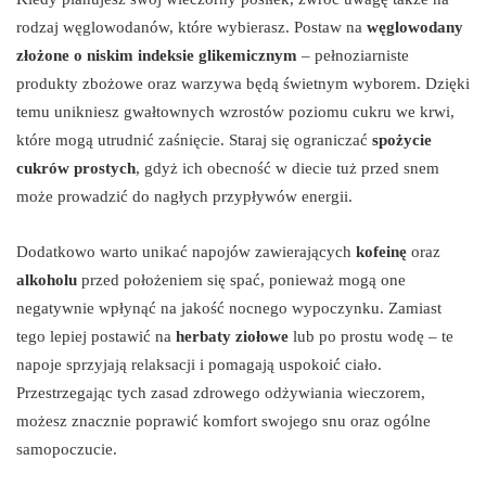
rodzaj węglowodanów, które wybierasz. Postaw na
węglowodany
złożone o niskim indeksie glikemicznym
– pełnoziarniste
produkty zbożowe oraz warzywa będą świetnym wyborem. Dzięki
temu unikniesz gwałtownych wzrostów poziomu cukru we krwi,
które mogą utrudnić zaśnięcie. Staraj się ograniczać
spożycie
cukrów prostych
, gdyż ich obecność w diecie tuż przed snem
może prowadzić do nagłych przypływów energii.
Dodatkowo warto unikać napojów zawierających
kofeinę
oraz
alkoholu
przed położeniem się spać, ponieważ mogą one
negatywnie wpłynąć na jakość nocnego wypoczynku. Zamiast
tego lepiej postawić na
herbaty ziołowe
lub po prostu wodę – te
napoje sprzyjają relaksacji i pomagają uspokoić ciało.
Przestrzegając tych zasad zdrowego odżywiania wieczorem,
możesz znacznie poprawić komfort swojego snu oraz ogólne
samopoczucie.