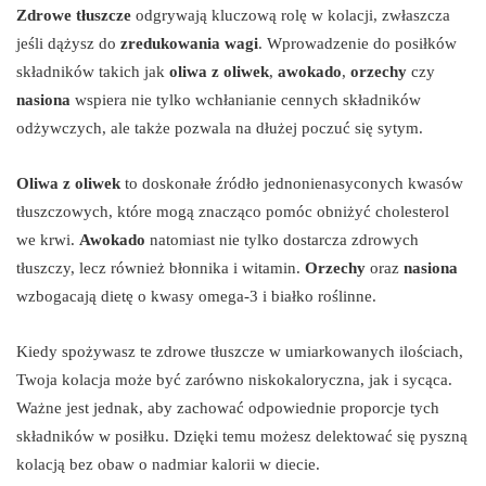
Zdrowe tłuszcze
odgrywają kluczową rolę w kolacji, zwłaszcza
jeśli dążysz do
zredukowania wagi
. Wprowadzenie do posiłków
składników takich jak
oliwa z oliwek
,
awokado
,
orzechy
czy
nasiona
wspiera nie tylko wchłanianie cennych składników
odżywczych, ale także pozwala na dłużej poczuć się sytym.
Oliwa z oliwek
to doskonałe źródło jednonienasyconych kwasów
tłuszczowych, które mogą znacząco pomóc obniżyć cholesterol
we krwi.
Awokado
natomiast nie tylko dostarcza zdrowych
tłuszczy, lecz również błonnika i witamin.
Orzechy
oraz
nasiona
wzbogacają dietę o kwasy omega-3 i białko roślinne.
Kiedy spożywasz te zdrowe tłuszcze w umiarkowanych ilościach,
Twoja kolacja może być zarówno niskokaloryczna, jak i sycąca.
Ważne jest jednak, aby zachować odpowiednie proporcje tych
składników w posiłku. Dzięki temu możesz delektować się pyszną
kolacją bez obaw o nadmiar kalorii w diecie.