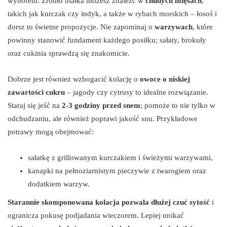
wyborem. Źródło białka możesz znaleźć w
chudych mięsach
,
takich jak kurczak czy indyk, a także w rybach morskich – łosoś i
dorsz to świetne propozycje. Nie zapominaj o
warzywach
, które
powinny stanowić fundament każdego posiłku; sałaty, brokuły
oraz cukinia sprawdzą się znakomicie.
Dobrze jest również wzbogacić kolację o
owoce o niskiej
zawartości cukru
– jagody czy cytrusy to idealne rozwiązanie.
Staraj się jeść na
2-3 godziny przed snem
; pomoże to nie tylko w
odchudzaniu, ale również poprawi jakość snu. Przykładowe
potrawy mogą obejmować:
sałatkę z grillowanym kurczakiem i świeżymi warzywami,
kanapki na pełnoziarnistym pieczywie z twarogiem oraz
dodatkiem warzyw.
Starannie skomponowana kolacja pozwala dłużej czuć sytość
i
ogranicza pokusę podjadania wieczorem. Lepiej unikać