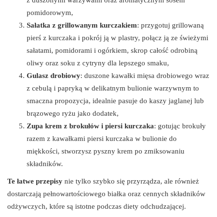
pomidorowym,
Sałatka z grillowanym kurczakiem
: przygotuj grillowaną
pierś z kurczaka i pokrój ją w plastry, połącz ją ze świeżymi
sałatami, pomidorami i ogórkiem, skrop całość odrobiną
oliwy oraz soku z cytryny dla lepszego smaku,
Gulasz drobiowy
: duszone kawałki mięsa drobiowego wraz
z cebulą i papryką w delikatnym bulionie warzywnym to
smaczna propozycja, idealnie pasuje do kaszy jaglanej lub
brązowego ryżu jako dodatek,
Zupa krem z brokułów i piersi kurczaka
: gotując brokuły
razem z kawałkami piersi kurczaka w bulionie do
miękkości, stworzysz pyszny krem po zmiksowaniu
składników.
Te łatwe przepisy
nie tylko szybko się przyrządza, ale również
dostarczają pełnowartościowego białka oraz cennych składników
odżywczych, które są istotne podczas diety odchudzającej.