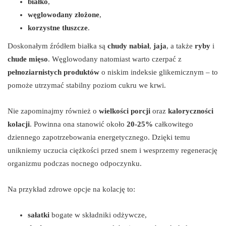
białko
,
węglowodany złożone
,
korzystne tłuszcze
.
Doskonałym źródłem białka są
chudy nabiał
,
jaja
, a także
ryby
i
chude mięso
. Węglowodany natomiast warto czerpać z
pełnoziarnistych produktów
o niskim indeksie glikemicznym – to
pomoże utrzymać stabilny poziom cukru we krwi.
Nie zapominajmy również o
wielkości porcji
oraz
kaloryczności
kolacji
. Powinna ona stanowić około
20-25%
całkowitego
dziennego zapotrzebowania energetycznego. Dzięki temu
unikniemy uczucia ciężkości przed snem i wesprzemy regenerację
organizmu podczas nocnego odpoczynku.
Na przykład zdrowe opcje na kolację to:
sałatki
bogate w składniki odżywcze,