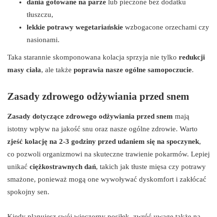
dania gotowane na parze
lub pieczone bez dodatku
tłuszczu,
lekkie potrawy wegetariańskie
wzbogacone orzechami czy
nasionami.
Taka starannie skomponowana kolacja sprzyja nie tylko
redukcji
masy ciała
, ale także
poprawia nasze ogólne samopoczucie
.
Zasady zdrowego odżywiania przed snem
Zasady dotyczące zdrowego odżywiania przed snem
mają
istotny wpływ na jakość snu oraz nasze ogólne zdrowie. Warto
zjeść kolację na 2-3 godziny przed udaniem się na spoczynek
,
co pozwoli organizmowi na skuteczne trawienie pokarmów. Lepiej
unikać
ciężkostrawnych dań
, takich jak tłuste mięsa czy potrawy
smażone, ponieważ mogą one wywoływać dyskomfort i zakłócać
spokojny sen.
Kiedy planujesz swój wieczorny posiłek, zwróć uwagę także na