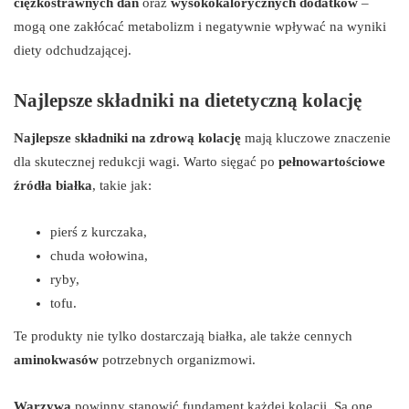
ciężkostrawnych dań
oraz
wysokokalorycznych dodatków
–
mogą one zakłócać metabolizm i negatywnie wpływać na wyniki
diety odchudzającej.
Najlepsze składniki na dietetyczną kolację
Najlepsze składniki na zdrową kolację
mają kluczowe znaczenie
dla skutecznej redukcji wagi. Warto sięgać po
pełnowartościowe
źródła białka
, takie jak:
pierś z kurczaka,
chuda wołowina,
ryby,
tofu.
Te produkty nie tylko dostarczają białka, ale także cennych
aminokwasów
potrzebnych organizmowi.
Warzywa
powinny stanowić fundament każdej kolacji. Są one