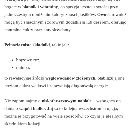
bogate w
błonnik
i
witaminy
, co sprzyja uczuciu sytości przy
jednoczesnym obniżeniu kaloryczności posiłków.
Owoce
również
mogą być smacznym i zdrowym dodatkiem lub deserem, oferując
naturalne cukry oraz antyoksydanty.
Pełnoziarniste składniki
, takie jak:
brązowy ryż,
quinoa,
to rewelacyjne źródło
węglowodanów złożonych
. Stabilizują one
poziom cukru we krwi i zapewniają długotrwałą energię.
Nie zapominajmy o
niskotłuszczowym nabiale
– wzbogaca on
dania o
wapń
i
białko
.
Jajka
to kolejna wszechstronna opcja;
można je przygotować na wiele sposobów, co czyni je idealnym
składnikiem kolacji.