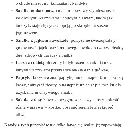
o chude mięso, np. kurczaka lub indyka,
Sałatka makaronowa
: makaron razowy wymieszany z
kolorowymi warzywami i chudym białkiem, takim jak
tuńczyk, staje się sycącą opcją po skropieniu sosem
jogurtowym,
Sałatka z jajkiem i awokado
: połączenie świeżej sałaty,
gotowanych jajek oraz kremowego awokado tworzy idealny
duet zdrowych tłuszczy i białka,
Leczo z cukinią
: duszony indyk razem z cukinią oraz
innymi warzywami przyrządza lekkie danie główne,
Papryka faszerowana
: paprykę można napełnić mieszanką
kaszy, warzyw i ricotty, a następnie upiec w piekarniku dla
uzyskania intensywnego smaku,
Sałatka z fetą
: łatwo ją przygotować – wystarczy pokroić
różne warzywa w kostkę, posypać serem feta i skropić
oliwą.
Każdy z tych przepisów
nie tylko łatwo się realizuje; zapewniają