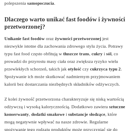
polepszenia
samopoczucia
.
Dlaczego warto unikać fast foodów i żywności
przetworzonej?
Unikanie fast foodów
oraz
żywności przetworzonej
jest
niezwykle istotne dla zachowania zdrowego stylu życia. Potrawy
typu fast food często obfitują w
tłuszcze trans
,
cukry
i
sól
, co
prowadzi do przyrostu masy ciała oraz zwiększa ryzyko wielu
przewlekłych schorzeń, takich jak
otyłość
czy
cukrzyca typu 2
.
Spożywanie ich może skutkować nadmiernym przyjmowaniem
kalorii bez dostarczania niezbędnych składników odżywczych.
Z kolei żywność przetworzona charakteryzuje się niską wartością
odżywczą i wysoką kalorycznością. Dodatkowo zawiera
sztuczne
konserwanty
,
dodatki smakowe
i
substancje słodzące
, które
mogą negatywnie wpływać na nasze zdrowie. Regularne
spożywanie tego rodzaju produktów może przyczyniać się do