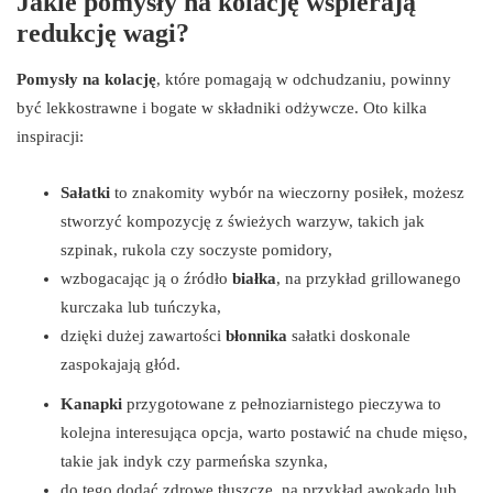
Jakie pomysły na kolację wspierają
redukcję wagi?
Pomysły na kolację
, które pomagają w odchudzaniu, powinny
być lekkostrawne i bogate w składniki odżywcze. Oto kilka
inspiracji:
Sałatki
to znakomity wybór na wieczorny posiłek, możesz
stworzyć kompozycję z świeżych warzyw, takich jak
szpinak, rukola czy soczyste pomidory,
wzbogacając ją o źródło
białka
, na przykład grillowanego
kurczaka lub tuńczyka,
dzięki dużej zawartości
błonnika
sałatki doskonale
zaspokajają głód.
Kanapki
przygotowane z pełnoziarnistego pieczywa to
kolejna interesująca opcja, warto postawić na chude mięso,
takie jak indyk czy parmeńska szynka,
do tego dodać zdrowe tłuszcze, na przykład awokado lub