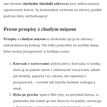
one również
niezbędne składniki odżywcze
przy jednoczesnym
ograniczeniu kalorii. Są doskonałym wyborem na zdrowy posiłek
podczas diety odchudzającej!
Proste przepisy z chudym mięsem
Przepisy z chudym mięsem
to doskonała opcja na zdrową i
niskokaloryczną kolację. Oto kilka pomysłów na szybkie dania,
które można przygotować w krótkim czasie:
Kurczak z warzywami
: pokrój pierś z kurczaka w kostkę,
smaż ją na patelni razem z ulubionymi warzywami, takimi
jak brokuły, papryka czy cukinia, nie zapomnij o
przyprawach – czosnek lub bazylia świetnie wzbogacą
smak,
Ryba po grecku
: upiecz filet ryby, na przykład dorsza, w
piekarniku lub usmaż go bez tłuszczu na patelni, serwuj go
z duszonymi warzywami oraz aromatycznym sosem