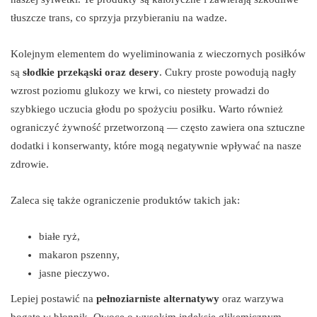
tłuszcze trans, co sprzyja przybieraniu na wadze.
Kolejnym elementem do wyeliminowania z wieczornych posiłków
są
słodkie przekąski oraz desery
. Cukry proste powodują nagły
wzrost poziomu glukozy we krwi, co niestety prowadzi do
szybkiego uczucia głodu po spożyciu posiłku. Warto również
ograniczyć żywność przetworzoną — często zawiera ona sztuczne
dodatki i konserwanty, które mogą negatywnie wpływać na nasze
zdrowie.
Zaleca się także ograniczenie produktów takich jak:
białe ryż,
makaron pszenny,
jasne pieczywo.
Lepiej postawić na
pełnoziarniste alternatywy
oraz warzywa
bogate w błonnik. Owoce o wysokim indeksie glikemicznym,