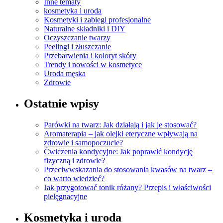
Inne tematy
kosmetyka i uroda
Kosmetyki i zabiegi profesjonalne
Naturalne składniki i DIY
Oczyszczanie twarzy
Peelingi i złuszczanie
Przebarwienia i koloryt skóry
Trendy i nowości w kosmetyce
Uroda męska
Zdrowie
Ostatnie wpisy
Parówki na twarz: Jak działają i jak je stosować?
Aromaterapia – jak olejki eteryczne wpływają na
zdrowie i samopoczucie?
Ćwiczenia kondycyjne: Jak poprawić kondycję
fizyczną i zdrowie?
Przeciwwskazania do stosowania kwasów na twarz –
co warto wiedzieć?
Jak przygotować tonik różany? Przepis i właściwości
pielęgnacyjne
Kosmetyka i uroda