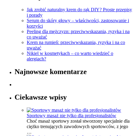
Jak zrobić naturalny krem do rąk DIY? Proste przepisy
i porady
Serum do skóry głowy – właściwości, zastosowanie i
korzyści
Peeling dla mężczyzn: przeciwwskazania, ryzyka i na
co uważać
Krem na rumień: przeciwwskazania, ryzyka i na co
uważać
Nikiel w kosmetykach – co warto wiedzieć o
alergiach?
Najnowsze komentarze
Ciekawsze wpisy
Sportowy masaż nie tylko dla profesjonalistów
Choć masaż sportowy został stworzony specjalnie dla
ciężko trenujących zawodowych sportowców, z jego
…