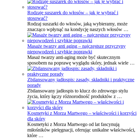
Rodzaje suszarek do włosów – jak je wybrać i
stosować?
Rodzaj suszarki do włosów, jaką wybieramy, może
znacząco wpłynąć na kondycję naszych włosów …
Masaże twarzy anti aging – najczęstsze przyczyny
niepowodzeń i szybkie poprawki
Masaż twarzy anti-aging może być skutecznym
sposobem na poprawę wyglądu skóry, jednak wiele …
Zbilansowany jadłospis: zasady, składniki i praktyczne
porady
Zbilansowany jadłospis to klucz do zdrowego stylu
życia, który łączy różnorodność produktów z …
Kosmetyki z Morza Martwego – właściwości i korzyści
dla skóry
Kosmetyki z Morza Martwego od lat fascynują
miłośników pielęgnacji, oferując unikalne właściwości,
które …