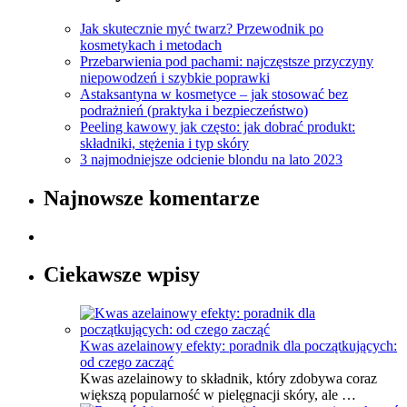
Jak skutecznie myć twarz? Przewodnik po
kosmetykach i metodach
Przebarwienia pod pachami: najczęstsze przyczyny
niepowodzeń i szybkie poprawki
Astaksantyna w kosmetyce – jak stosować bez
podrażnień (praktyka i bezpieczeństwo)
Peeling kawowy jak często: jak dobrać produkt:
składniki, stężenia i typ skóry
3 najmodniejsze odcienie blondu na lato 2023
Najnowsze komentarze
Ciekawsze wpisy
Kwas azelainowy efekty: poradnik dla początkujących:
od czego zacząć
Kwas azelainowy to składnik, który zdobywa coraz
większą popularność w pielęgnacji skóry, ale …