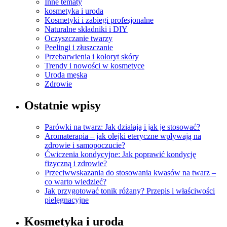
Inne tematy
kosmetyka i uroda
Kosmetyki i zabiegi profesjonalne
Naturalne składniki i DIY
Oczyszczanie twarzy
Peelingi i złuszczanie
Przebarwienia i koloryt skóry
Trendy i nowości w kosmetyce
Uroda męska
Zdrowie
Ostatnie wpisy
Parówki na twarz: Jak działają i jak je stosować?
Aromaterapia – jak olejki eteryczne wpływają na
zdrowie i samopoczucie?
Ćwiczenia kondycyjne: Jak poprawić kondycję
fizyczną i zdrowie?
Przeciwwskazania do stosowania kwasów na twarz –
co warto wiedzieć?
Jak przygotować tonik różany? Przepis i właściwości
pielęgnacyjne
Kosmetyka i uroda