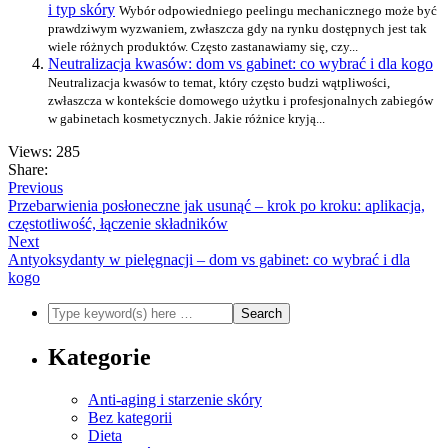
i typ skóry
Wybór odpowiedniego peelingu mechanicznego może być
prawdziwym wyzwaniem, zwłaszcza gdy na rynku dostępnych jest tak
wiele różnych produktów. Często zastanawiamy się, czy...
Neutralizacja kwasów: dom vs gabinet: co wybrać i dla kogo
Neutralizacja kwasów to temat, który często budzi wątpliwości,
zwłaszcza w kontekście domowego użytku i profesjonalnych zabiegów
w gabinetach kosmetycznych. Jakie różnice kryją...
Views: 285
Share:
Previous
Przebarwienia posłoneczne jak usunąć – krok po kroku: aplikacja,
częstotliwość, łączenie składników
Next
Antyoksydanty w pielęgnacji – dom vs gabinet: co wybrać i dla
kogo
Kategorie
Anti-aging i starzenie skóry
Bez kategorii
Dieta