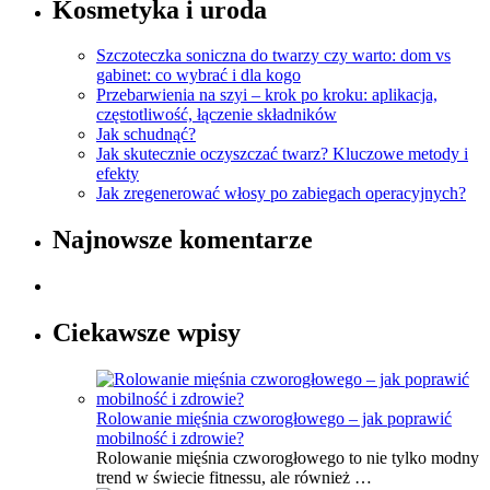
Kosmetyka i uroda
Szczoteczka soniczna do twarzy czy warto: dom vs
gabinet: co wybrać i dla kogo
Przebarwienia na szyi – krok po kroku: aplikacja,
częstotliwość, łączenie składników
Jak schudnąć?
Jak skutecznie oczyszczać twarz? Kluczowe metody i
efekty
Jak zregenerować włosy po zabiegach operacyjnych?
Najnowsze komentarze
Ciekawsze wpisy
Rolowanie mięśnia czworogłowego – jak poprawić
mobilność i zdrowie?
Rolowanie mięśnia czworogłowego to nie tylko modny
trend w świecie fitnessu, ale również …