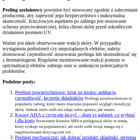
Peeling azelainowy
powinien być stosowany zgodnie z zaleceniami
producenta, aby zapewnić jego bezpieczeństwo i maksymalną
skuteczność. Kluczowym aspektem po zabiegu jest stosowanie
ochrony przeciwsłonecznej, która chroni skórę przed szkodliwym
działaniem promieni UV.
Ważne jest także obserwowanie reakcji skóry. W przypadku
wystąpienia podrażnień czy niepożądanych efektów, należy
dostosować częstotliwość stosowania peelingu lub skonsultować się
z dermatologiem. Regularne monitorowanie reakcji pomoże w
optymalizacji efektów zabiegu oraz w uniknięciu potencjalnych
problemów.
Podobne posty:
Peelingi powierzchniowe: krok po kroku: aplikacja,
częstotliwość, łączenie składników
Peelingi powierzchniowe to
popularny zabieg, który może znacznie poprawić wygląd i kondycję
skóry. Jednak wiele osób nie zdaje sobie sprawy, jak ważne...
Kwasy AHA z czym nie łączyć – dom vs gabinet: co wybrać
i dla kogo
Stosowanie kwasów AHA w pielęgnacji skóry to temat,
który zyskuje na popularności, ale wiele osób wciąż zmaga się z
wątpliwościami dotyczącymi ich...
Peelingi mechaniczne: jak dobrać produkt: składniki, stężenia