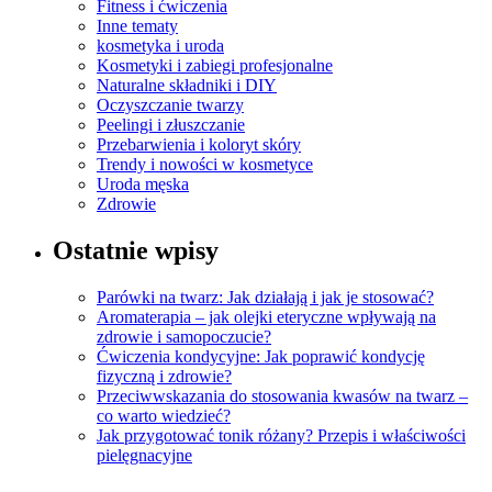
Fitness i ćwiczenia
Inne tematy
kosmetyka i uroda
Kosmetyki i zabiegi profesjonalne
Naturalne składniki i DIY
Oczyszczanie twarzy
Peelingi i złuszczanie
Przebarwienia i koloryt skóry
Trendy i nowości w kosmetyce
Uroda męska
Zdrowie
Ostatnie wpisy
Parówki na twarz: Jak działają i jak je stosować?
Aromaterapia – jak olejki eteryczne wpływają na
zdrowie i samopoczucie?
Ćwiczenia kondycyjne: Jak poprawić kondycję
fizyczną i zdrowie?
Przeciwwskazania do stosowania kwasów na twarz –
co warto wiedzieć?
Jak przygotować tonik różany? Przepis i właściwości
pielęgnacyjne