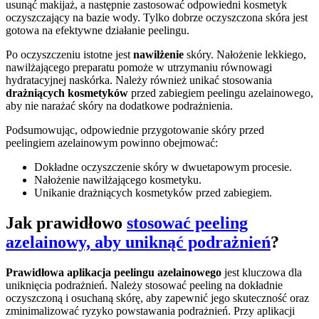
usunąć makijaż, a następnie zastosować odpowiedni kosmetyk
oczyszczający na bazie wody. Tylko dobrze oczyszczona skóra jest
gotowa na efektywne działanie peelingu.
Po oczyszczeniu istotne jest
nawilżenie
skóry. Nałożenie lekkiego,
nawilżającego preparatu pomoże w utrzymaniu równowagi
hydratacyjnej naskórka. Należy również unikać stosowania
drażniących kosmetyków
przed zabiegiem peelingu azelainowego,
aby nie narażać skóry na dodatkowe podrażnienia.
Podsumowując, odpowiednie przygotowanie skóry przed
peelingiem azelainowym powinno obejmować:
Dokładne oczyszczenie skóry w dwuetapowym procesie.
Nałożenie nawilżającego kosmetyku.
Unikanie drażniących kosmetyków przed zabiegiem.
Jak prawidłowo
stosować peeling
azelainowy, aby uniknąć podrażnień
?
Prawidłowa aplikacja peelingu azelainowego
jest kluczowa dla
uniknięcia podrażnień. Należy stosować peeling na dokładnie
oczyszczoną i osuchaną skórę, aby zapewnić jego skuteczność oraz
zminimalizować ryzyko powstawania podrażnień. Przy aplikacji