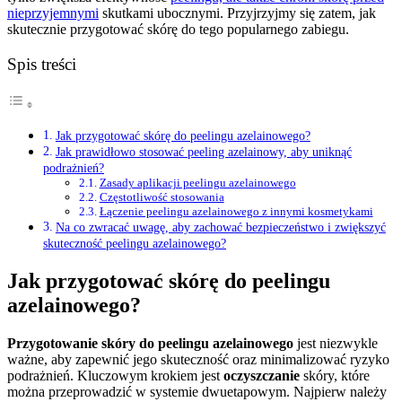
nieprzyjemnymi
skutkami ubocznymi. Przyjrzyjmy się zatem, jak
skutecznie przygotować skórę do tego popularnego zabiegu.
Spis treści
Jak przygotować skórę do peelingu azelainowego?
Jak prawidłowo stosować peeling azelainowy, aby uniknąć
podrażnień?
Zasady aplikacji peelingu azelainowego
Częstotliwość stosowania
Łączenie peelingu azelainowego z innymi kosmetykami
Na co zwracać uwagę, aby zachować bezpieczeństwo i zwiększyć
skuteczność peelingu azelainowego?
Jak przygotować skórę do peelingu
azelainowego?
Przygotowanie skóry do peelingu azelainowego
jest niezwykle
ważne, aby zapewnić jego skuteczność oraz minimalizować ryzyko
podrażnień. Kluczowym krokiem jest
oczyszczanie
skóry, które
można przeprowadzić w systemie dwuetapowym. Najpierw należy