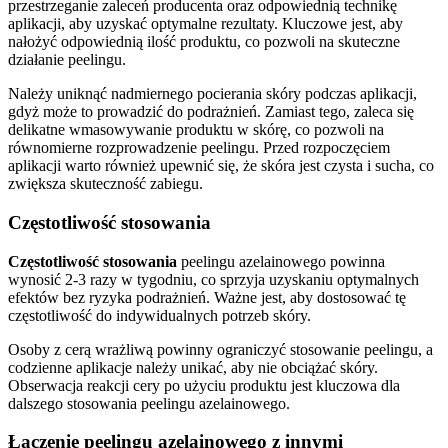
przestrzeganie zaleceń producenta oraz odpowiednią technikę
aplikacji, aby uzyskać optymalne rezultaty. Kluczowe jest, aby
nałożyć odpowiednią ilość produktu, co pozwoli na skuteczne
działanie peelingu.
Należy uniknąć nadmiernego pocierania skóry podczas aplikacji,
gdyż może to prowadzić do podrażnień. Zamiast tego, zaleca się
delikatne wmasowywanie produktu w skórę, co pozwoli na
równomierne rozprowadzenie peelingu. Przed rozpoczęciem
aplikacji warto również upewnić się, że skóra jest czysta i sucha, co
zwiększa skuteczność zabiegu.
Częstotliwość stosowania
Częstotliwość stosowania
peelingu azelainowego powinna
wynosić 2-3 razy w tygodniu, co sprzyja uzyskaniu optymalnych
efektów bez ryzyka podrażnień. Ważne jest, aby dostosować tę
częstotliwość do indywidualnych potrzeb skóry.
Osoby z cerą wrażliwą powinny ograniczyć stosowanie peelingu, a
codzienne aplikacje należy unikać, aby nie obciążać skóry.
Obserwacja reakcji cery po użyciu produktu jest kluczowa dla
dalszego stosowania peelingu azelainowego.
Łączenie peelingu azelainowego z innymi