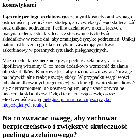
kosmetykami
Łączenie peelingu azelainowego
z innymi kosmetykami wymaga
ostrożności i przemyślanej strategii, aby zwiększyć jego skuteczność
oraz uniknąć podrażnień. Peeling azelainowy można łączyć z
niacynamidem, jednak zaleca się stosowanie tych dwóch
składników w różne dni, aby zmniejszyć ryzyko podrażnień. Unikaj
natomiast łączenia go z kosmetykami zawierającymi kwas
askorbinowy w porannych rytuałach pielęgnacyjnych.
Można jednak bezpiecznie łączyć peeling azelainowy z formą
lipofilową witaminy C, co może dodatkowo wzmocnić działanie
obu składników. Kluczowe jest, aby każdorazowo zwracać uwagę
na indywidualne reakcje swojej skóry. W przypadku wątpliwości
lub skomplikowanych regeneracyjnych kuracji, warto skonsultować
się z dermatologiem lub kosmetologiem, aby ustalić optymalne
połączenia składników. Dzięki temu znacząco zwiększysz
efektywność swojej
pielęgnacji i minimalizujesz ryzyko
niepożądanych reakcji
.
Na co zwracać uwagę, aby zachować
bezpieczeństwo i zwiększyć skuteczność
peelingu azelainowego?