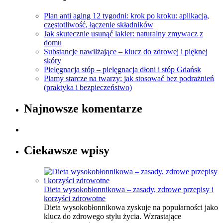
Plan anti aging 12 tygodni: krok po kroku: aplikacja,
częstotliwość, łączenie składników
Jak skutecznie usunąć lakier: naturalny zmywacz z
domu
Substancje nawilżające – klucz do zdrowej i pięknej
skóry
Pielęgnacja stóp – pielęgnacja dłoni i stóp Gdańsk
Plamy starcze na twarzy: jak stosować bez podrażnień
(praktyka i bezpieczeństwo)
Najnowsze komentarze
Ciekawsze wpisy
Dieta wysokobłonnikowa – zasady, zdrowe przepisy i
korzyści zdrowotne
Dieta wysokobłonnikowa zyskuje na popularności jako
klucz do zdrowego stylu życia. Wzrastające