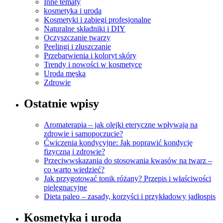
Inne tematy
kosmetyka i uroda
Kosmetyki i zabiegi profesjonalne
Naturalne składniki i DIY
Oczyszczanie twarzy
Peelingi i złuszczanie
Przebarwienia i koloryt skóry
Trendy i nowości w kosmetyce
Uroda męska
Zdrowie
Ostatnie wpisy
Aromaterapia – jak olejki eteryczne wpływają na
zdrowie i samopoczucie?
Ćwiczenia kondycyjne: Jak poprawić kondycję
fizyczną i zdrowie?
Przeciwwskazania do stosowania kwasów na twarz –
co warto wiedzieć?
Jak przygotować tonik różany? Przepis i właściwości
pielęgnacyjne
Dieta paleo – zasady, korzyści i przykładowy jadłospis
Kosmetyka i uroda