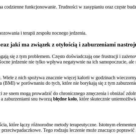
 codzienne funkcjonowanie. Trudności w zasypianiu oraz częste budz
ozowania i terapii zespołu nocnego jedzenia.
raz jaki ma związek z otyłością i zaburzeniami nastro
agają się z tym problemem. Często doświadczają one frustracji i zaż
Nocne jedzenie nie tylko wpływa negatywnie na ich samopoczucie, ale 
ć
. Wiele z nich spożywa znacznie więcej kalorii w godzinach wieczorny
 (BMI) w porównaniu do tych, które nie borykają się z tym zaburzeni
 ze snem mogą prowadzić do chronicznego zmęczenia i obniżać zdolnoś
m a zaburzeniami snu tworzą
błędne koło
, które skutecznie uniemożliw
, które łączy różnorodne metody terapeutyczne. Istotnym elementem
y przeciwpadaczkowe. Tego rodzaju leczenie może znacząco poprawić s