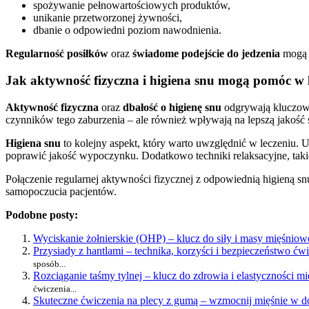
spożywanie pełnowartościowych produktów,
unikanie przetworzonej żywności,
dbanie o odpowiedni poziom nawodnienia.
Regularność posiłków
oraz
świadome podejście do jedzenia
mogą 
Jak aktywność fizyczna i higiena snu mogą pomóc w l
Aktywność fizyczna
oraz
dbałość o higienę snu
odgrywają kluczową 
czynników tego zaburzenia – ale również wpływają na lepszą jakość s
Higiena snu
to kolejny aspekt, który warto uwzględnić w leczeniu. U
poprawić jakość wypoczynku. Dodatkowo techniki relaksacyjne, taki
Połączenie regularnej aktywności fizycznej z odpowiednią higieną s
samopoczucia pacjentów.
Podobne posty:
Wyciskanie żołnierskie (OHP) – klucz do siły i masy mięśniow
Przysiady z hantlami – technika, korzyści i bezpieczeństwo ćw
sposób...
Rozciąganie taśmy tylnej – klucz do zdrowia i elastyczności mi
ćwiczenia...
Skuteczne ćwiczenia na plecy z gumą – wzmocnij mięśnie w 