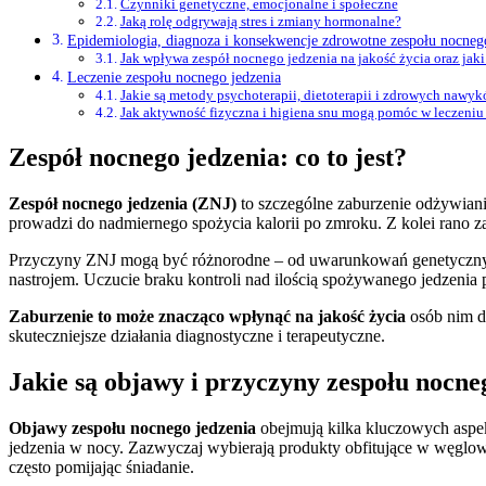
Czynniki genetyczne, emocjonalne i społeczne
Jaką rolę odgrywają stres i zmiany hormonalne?
Epidemiologia, diagnoza i konsekwencje zdrowotne zespołu nocneg
Jak wpływa zespół nocnego jedzenia na jakość życia oraz jaki
Leczenie zespołu nocnego jedzenia
Jakie są metody psychoterapii, dietoterapii i zdrowych naw
Jak aktywność fizyczna i higiena snu mogą pomóc w leczeniu
Zespół nocnego jedzenia: co to jest?
Zespół nocnego jedzenia (ZNJ)
to szczególne zaburzenie odżywiani
prowadzi do nadmiernego spożycia kalorii po zmroku. Z kolei rano za
Przyczyny ZNJ mogą być różnorodne – od uwarunkowań genetycznych
nastrojem. Uczucie braku kontroli nad ilością spożywanego jedzenia 
Zaburzenie to może znacząco wpłynąć na jakość życia
osób nim do
skuteczniejsze działania diagnostyczne i terapeutyczne.
Jakie są objawy i przyczyny zespołu nocne
Objawy zespołu nocnego jedzenia
obejmują kilka kluczowych aspe
jedzenia w nocy. Zazwyczaj wybierają produkty obfitujące w węglow
często pomijając śniadanie.