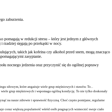
go zaburzenia.
ko pomagają w redukcji stresu – który jest jednym z głównych
i rzadziej sięgają po przekąski w nocy.
ymulujących, takich jak kofeina czy alkohol przed snem, mogą znacząco
spomagającymi zasypianie.
społu nocnego jedzenia oraz przyczynić się do ogólnej poprawy
ingu siłowym, które angażuje wiele grup mięśniowych i stawów. To...
je wiele grup mięśniowych i wspomaga ogólną kondycję. To nie tylko doskonały
nąć na nasze zdrowie i sprawność fizyczną. Choć często pomijane, regularne
kuje coraz większą popularność wśród osób pragnących wzmocnić swoje ciało