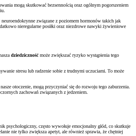
achowania mogą skutkować bezsennością oraz ogólnym pogorszeniem
iu.
ny neuroendokrynne związane z poziomem hormonów takich jak
odatkowo nieregularne posiłki oraz niezdrowe nawyki żywieniowe
 nasza
dziedziczność
może zwiększać ryzyko wystąpienia tego
nywanie stresu lub radzenie sobie z trudnymi uczuciami. To może
 nasze otoczenie, mogą przyczyniać się do rozwoju tego zaburzenia.
ieczornych zachowań związanych z jedzeniem.
ynnik psychologiczny, często wywołuje emocjonalny głód, co skutkuje
anie nie tylko zwiększa apetyt, ale również sprawia, że chętniej