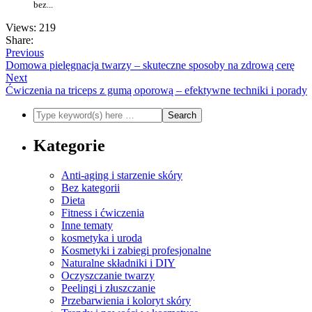
bez...
Views: 219
Share:
Previous
Domowa pielęgnacja twarzy – skuteczne sposoby na zdrową cerę
Next
Ćwiczenia na triceps z gumą oporową – efektywne techniki i porady
Kategorie
Anti-aging i starzenie skóry
Bez kategorii
Dieta
Fitness i ćwiczenia
Inne tematy
kosmetyka i uroda
Kosmetyki i zabiegi profesjonalne
Naturalne składniki i DIY
Oczyszczanie twarzy
Peelingi i złuszczanie
Przebarwienia i koloryt skóry