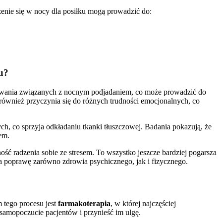
enie się w nocy dla posiłku mogą prowadzić do:
ju?
enowania związanych z nocnym podjadaniem, co może prowadzić do
również przyczynia się do różnych trudności emocjonalnych, co
ch, co sprzyja odkładaniu tkanki tłuszczowej. Badania pokazują, że
em.
ć radzenia sobie ze stresem. To wszystko jeszcze bardziej pogarsza
ia poprawę zarówno zdrowia psychicznego, jak i fizycznego.
 tego procesu jest
farmakoterapia
, w której najczęściej
amopoczucie pacjentów i przynieść im ulgę.