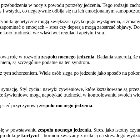
te przebudzenia w nocy z powodu potrzeby jedzenia. Tego rodzaju z
 i wstydu, co negatywnie odbija się na ich emocjonalnym samopoczuc
ynniki genetyczne mogą zwiększać ryzyko jego wystąpienia, a zmia
 zapominać o emocjach – stres czy depresja mogą zaostrzać objawy. D
 koło trudności we właściwej regulacji apetytu i snu.
zową rolę w rozwoju
zespołu nocnego jedzenia
. Badania sugerują, że
eniem, są szczególnie podatne na ten syndrom.
e z tym schorzeniem. Wiele osób sięga po jedzenie jako sposób na poko
ytuację. Styl życia i nawyki żywieniowe, które kształtowane są przez
zorce żywieniowe mogą napotykać trudności w kontrolowaniu swoich w
ną sieć przyczynową
zespołu nocnego jedzenia
.
olę w powstawaniu
zespołu nocnego jedzenia
. Stres, jako istotny cz
 produkuje
kortyzol
– hormon związany z reakcją na stres. Jego wydziel