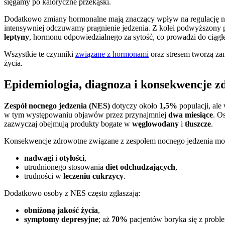
sięgamy po kaloryczne przekąski.
Dodatkowo zmiany hormonalne mają znaczący wpływ na regulację n
intensywniej odczuwamy pragnienie jedzenia. Z kolei podwyższony
leptyny
, hormonu odpowiedzialnego za sytość, co prowadzi do ciąg
Wszystkie te czynniki
związane z hormonami
oraz stresem tworzą za
życia.
Epidemiologia, diagnoza i konsekwencje z
Zespół nocnego jedzenia (NES)
dotyczy około
1,5%
populacji, ale
w tym występowaniu objawów przez przynajmniej
dwa miesiące
. O
zazwyczaj obejmują produkty bogate w
węglowodany
i
tłuszcze
.
Konsekwencje zdrowotne związane z zespołem nocnego jedzenia mo
nadwagi
i
otyłości
,
utrudnionego stosowania
diet odchudzających
,
trudności w
leczeniu cukrzycy
.
Dodatkowo osoby z NES często zgłaszają:
obniżoną jakość życia
,
symptomy depresyjne
; aż
70%
pacjentów boryka się z prob