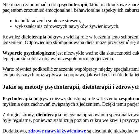
Nie można zapominać o roli
psychoterapii
, która ma kluczowe znacz
pacjentom zrozumieć emocjonalne i behawioralne aspekty ich zaburze
technik radzenia sobie ze stresem,
wykształcania zdrowszych nawyków żywieniowych.
Również
dieteterapia
odgrywa wielką rolę w leczeniu tego schorzen
jedzeniem. Odpowiednio skomponowana dieta może przyczynić się do 
Wsparcie psychologiczne
jest niezwykle ważne dla skuteczności cał
lepiej radzić sobie z objawami zespołu nocnego jedzenia.
Warto również podkreślić znaczenie współpracy między specjalistam
terapeutycznych oraz wpływa na poprawę jakości życia osób dotknię
Jakie są metody psychoterapii, dietoterapii i zdro
Psychoterapia
odgrywa niezwykle istotną rolę w leczeniu
zespołu n
myślenia oraz zachowań związanych z jedzeniem. Dzięki temu pacjenci
Z drugiej strony,
dietoterapia
polega na opracowaniu spersonalizowan
były regularne, ponieważ stabilizują poziom cukru we krwi i przyczy
Dodatkowo,
zdrowe nawyki żywieniowe
są absolutnie niezbędne w t