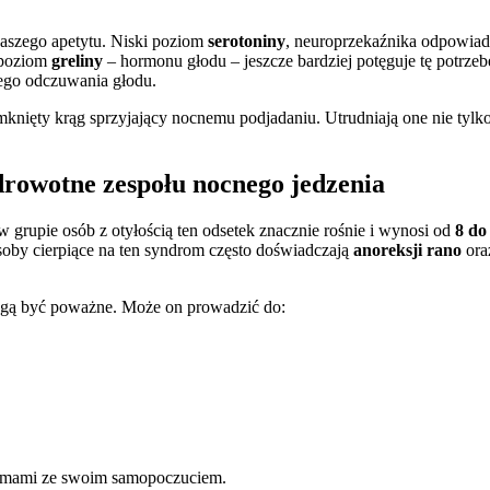
aszego apetytu. Niski poziom
serotoniny
, neuroprzekaźnika odpowiada
 poziom
greliny
– hormonu głodu – jeszcze bardziej potęguje tę potrze
łego odczuwania głodu.
mknięty krąg sprzyjający nocnemu podjadaniu. Utrudniają one nie tylk
drowotne zespołu nocnego jedzenia
 w grupie osób z otyłością ten odsetek znacznie rośnie i wynosi od
8 d
soby cierpiące na ten syndrom często doświadczają
anoreksji rano
or
gą być poważne. Może on prowadzić do:
lemami ze swoim samopoczuciem.