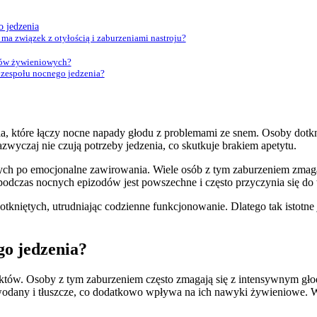
o jedzenia
 ma związek z otyłością i zaburzeniami nastroju?
yków żywieniowych?
 zespołu nocnego jedzenia?
a, które łączy nocne napady głodu z problemami ze snem. Osoby dotknię
zwyczaj nie czują potrzeby jedzenia, co skutkuje brakiem apetytu.
 po emocjonalne zawirowania. Wiele osób z tym zaburzeniem zmaga 
podczas nocnych epizodów jest powszechne i często przyczynia się do 
tkniętych, utrudniając codzienne funkcjonowanie. Dlatego tak istotne
go jedzenia?
któw. Osoby z tym zaburzeniem często zmagają się z intensywnym gło
odany i tłuszcze, co dodatkowo wpływa na ich nawyki żywieniowe. Wa