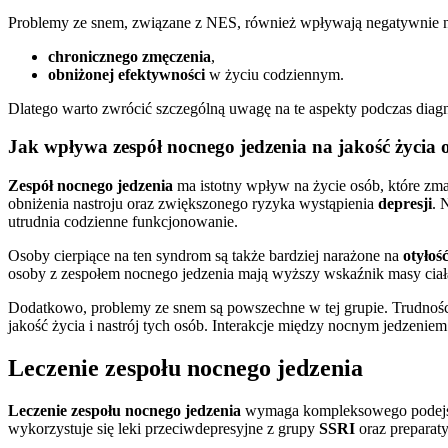
Problemy ze snem, związane z NES, również wpływają negatywnie na
chronicznego zmęczenia
,
obniżonej efektywności
w życiu codziennym.
Dlatego warto zwrócić szczególną uwagę na te aspekty podczas diagn
Jak wpływa zespół nocnego jedzenia na jakość życia o
Zespół nocnego jedzenia
ma istotny wpływ na życie osób, które zm
obniżenia nastroju oraz zwiększonego ryzyka wystąpienia
depresji
. 
utrudnia codzienne funkcjonowanie.
Osoby cierpiące na ten syndrom są także bardziej narażone na
otyłoś
osoby z zespołem nocnego jedzenia mają wyższy wskaźnik masy ciała
Dodatkowo, problemy ze snem są powszechne w tej grupie. Trudności
jakość życia i nastrój tych osób. Interakcje między nocnym jedzenie
Leczenie zespołu nocnego jedzenia
Leczenie zespołu nocnego jedzenia
wymaga kompleksowego podejścia
wykorzystuje się leki przeciwdepresyjne z grupy
SSRI
oraz preparat