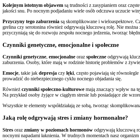
Kolejnym istotnym objawem
są trudności z zasypianiem oraz częs
jakości snu. Po nocnym podjadaniu wiele osób odczuwa uczucie winy
Przyczyny tego zaburzenia
są skomplikowane i wieloaspektowe. Cz
grelina czy serotonina również odgrywają kluczową rolę. Nie można
przyczyniają się do rozwoju zespołu nocnego jedzenia, tworząc błędne
Czynniki genetyczne, emocjonalne i społeczne
Czynniki genetyczne
,
emocjonalne
oraz
społeczne
odgrywają kluc
zaburzenia. Osoby, które mają w rodzinie historię problemów z żywi
Emocje
, takie jak
depresja
czy
lęki
, często pojawiają się równolegl
prowadzić do niebezpiecznego cyklu nocnego objadania się.
Również
czynniki społeczno-kulturowe
mają znaczący wpływ na tę s
Na przykład osoby żyjące w ciągłym stresie lub posiadające złe w
Wszystkie te elementy współdziałają ze sobą, tworząc skomplikowa
Jaką rolę odgrywają stres i zmiany hormonalne?
Stres
oraz
zmiany w poziomach hormonów
odgrywają kluczową r
nocnymi napadami łaknienia. W trudnych momentach nasz organizm