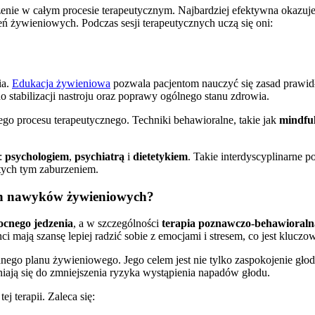
enie w całym procesie terapeutycznym. Najbardziej efektywna okazuje
ń żywieniowych. Podczas sesji terapeutycznych uczą się oni:
ia.
Edukacja żywieniowa
pozwala pacjentom nauczyć się zasad prawi
stabilizacji nastroju oraz poprawy ogólnego stanu zdrowia.
ego procesu terapeutycznego. Techniki behawioralne, takie jak
mindfu
i:
psychologiem
,
psychiatrą
i
dietetykiem
. Takie interdyscyplinarne 
tych tym zaburzeniem.
wych nawyków żywieniowych?
ocnego jedzenia
, a w szczególności
terapia poznawczo-behawioraln
 mają szansę lepiej radzić sobie z emocjami i stresem, co jest kluczow
ego planu żywieniowego. Jego celem jest nie tylko zaspokojenie głodu
niają się do zmniejszenia ryzyka wystąpienia napadów głodu.
ej terapii. Zaleca się: