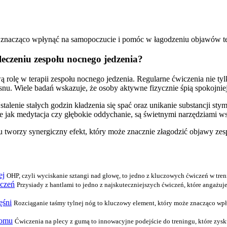
znacząco wpłynąć na samopoczucie i pomóc w łagodzeniu objawów te
eczeniu zespołu nocnego jedzenia?
rolę w terapii zespołu nocnego jedzenia. Regularne ćwiczenia nie tyl
nu. Wiele badań wskazuje, że osoby aktywne fizycznie śpią spokojniej 
stalenie stałych godzin kładzenia się spać oraz unikanie substancji st
e jak medytacja czy głębokie oddychanie, są świetnymi narzędziami w
nu tworzy synergiczny efekt, który może znacznie złagodzić objawy ze
ej
OHP, czyli wyciskanie sztangi nad głowę, to jedno z kluczowych ćwiczeń w tren
iczeń
Przysiady z hantlami to jedno z najskuteczniejszych ćwiczeń, które angażu
ęśni
Rozciąganie taśmy tylnej nóg to kluczowy element, który może znacząco wpły
domu
Ćwiczenia na plecy z gumą to innowacyjne podejście do treningu, które zys