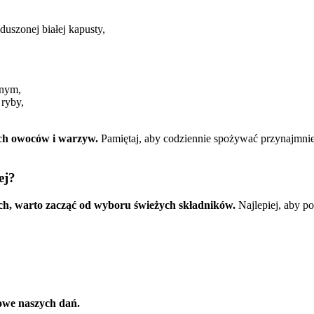
duszonej białej kapusty,
nnym,
 ryby,
ch owoców i warzyw.
Pamiętaj, aby codziennie spożywać przynajmni
ej?
ch, warto zacząć od wyboru świeżych składników.
Najlepiej, aby po
owe naszych dań.