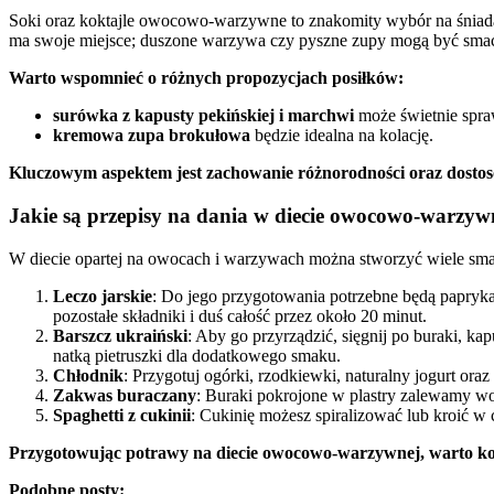
Soki oraz koktajle owocowo-warzywne to znakomity wybór na śniad
ma swoje miejsce; duszone warzywa czy pyszne zupy mogą być smac
Warto wspomnieć o różnych propozycjach posiłków:
surówka z kapusty pekińskiej i marchwi
może świetnie spraw
kremowa zupa brokułowa
będzie idealna na kolację.
Kluczowym aspektem jest zachowanie różnorodności oraz dostos
Jakie są przepisy na dania w diecie owocowo-warzyw
W diecie opartej na owocach i warzywach można stworzyć wiele smak
Leczo jarskie
: Do jego przygotowania potrzebne będą papryka,
pozostałe składniki i duś całość przez około 20 minut.
Barszcz ukraiński
: Aby go przyrządzić, sięgnij po buraki, k
natką pietruszki dla dodatkowego smaku.
Chłodnik
: Przygotuj ogórki, rzodkiewki, naturalny jogurt or
Zakwas buraczany
: Buraki pokrojone w plastry zalewamy wod
Spaghetti z cukinii
: Cukinię możesz spiralizować lub kroić w 
Przygotowując potrawy na diecie owocowo-warzywnej, warto ko
Podobne posty: