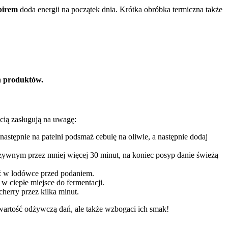
birem
doda energii na początek dnia. Krótka obróbka termiczna także
h produktów.
cią zasługują na uwagę:
astępnie na patelni podsmaż cebulę na oliwie, a następnie dodaj
rzywnym przez mniej więcej 30 minut, na koniec posyp danie świeżą
ódź w lodówce przed podaniem.
w ciepłe miejsce do fermentacji.
cherry przez kilka minut.
 wartość odżywczą dań, ale także wzbogaci ich smak!