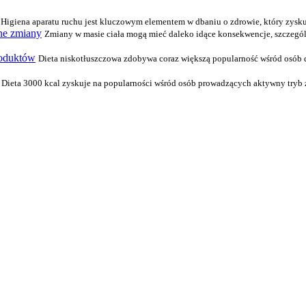
Higiena aparatu ruchu jest kluczowym elementem w dbaniu o zdrowie, który zyskuje
ne zmiany
Zmiany w masie ciała mogą mieć daleko idące konsekwencje, szczególn
roduktów
Dieta niskotłuszczowa zdobywa coraz większą popularność wśród osób d
Dieta 3000 kcal zyskuje na popularności wśród osób prowadzących aktywny tryb ży