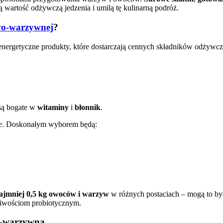
 wartość odżywczą jedzenia i umilą tę kulinarną podróż.
wo-warzywnej
?
ergetyczne produkty, które dostarczają cennych składników odżywc
 są bogate w
witaminy
i
błonnik
.
ane. Doskonałym wyborem będą:
najmniej 0,5 kg owoców i warzyw
w różnych postaciach – mogą to b
iwościom probiotycznym.
wo-warzywną