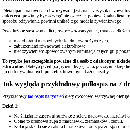
Dieta oparta na owocach i warzywach jest znana z wysokiej zawarto
cukrzyca
, powinny być szczególnie ostrożne, ponieważ taka dieta 
sposobu odżywiania powinni unikać tego modelu żywieniowego.
Przedłużone stosowanie diety owocowo-warzywnej, trwające dłużej 
niedoborami niezbędnych składników odżywczych,
zaburzeniami równowagi elektrolitowej,
niedożywieniem spowodowanym eliminacją całych grup pokarmo
To ryzyko jest szczególnie poważne dla osób z osłabionym ukła
zdrowotne.
Dlatego przed podjęciem decyzji o rozpoczęciu takiej di
go do indywidualnych potrzeb zdrowotnych każdej osoby.
Jak wygląda przykładowy jadłospis na 7 
Przykładowy
jadłospis na tydzień
diety owocowo-warzywnej oferuje 
Dzień 1:
Na śniadanie zaserwuj surówkę z selera naciowego, marchwi or
Obiad to kremowa zupa z marchewki, ziemniaków i cebuli,
Kolacja składa się z sałatki buraczkowej oraz pysznego soku