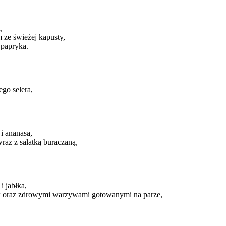
,
 ze świeżej kapusty,
 papryka.
go selera,
i ananasa,
raz z sałatką buraczaną,
 jabłka,
w oraz zdrowymi warzywami gotowanymi na parze,