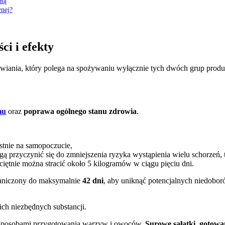
wną
wnej?
i i efekty
ywiania, który polega na spożywaniu wyłącznie tych dwóch grup pro
mu
oraz
poprawa ogólnego stanu zdrowia
.
stnie na samopoczucie,
ą przyczynić się do zmniejszenia ryzyka wystąpienia wielu schorzeń, t
iętnie można stracić około 5 kilogramów w ciągu pięciu dni.
raniczony do maksymalnie
42 dni
, aby uniknąć potencjalnych niedobo
ch niezbędnych substancji.
i sposobami przygotowania warzyw i owoców.
Surowe sałatki
,
gotowa