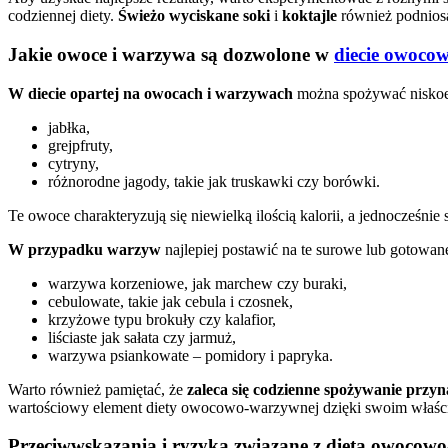
codziennej diety.
Świeżo wyciskane soki
i
koktajle
również podniosą
Jakie owoce i warzywa są dozwolone w
diecie owoco
W diecie opartej na owocach i warzywach
można spożywać niskoen
jabłka,
grejpfruty,
cytryny,
różnorodne jagody, takie jak truskawki czy borówki.
Te owoce charakteryzują się niewielką ilością kalorii, a jednocześnie
W przypadku warzyw
najlepiej postawić na te surowe lub gotow
warzywa korzeniowe, jak marchew czy buraki,
cebulowate, takie jak cebula i czosnek,
krzyżowe typu brokuły czy kalafior,
liściaste jak sałata czy jarmuż,
warzywa psiankowate – pomidory i papryka.
Warto również pamiętać, że
zaleca się codzienne spożywanie przy
wartościowy element diety owocowo-warzywnej dzięki swoim właśc
Przeciwwskazania i ryzyka związane z dietą owoco