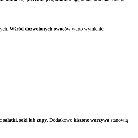
zych.
Wśród dozwolonych owoców
warto wymienić:
yć
sałatki, soki lub zupy
. Dodatkowo
kiszone warzywa
stanowią