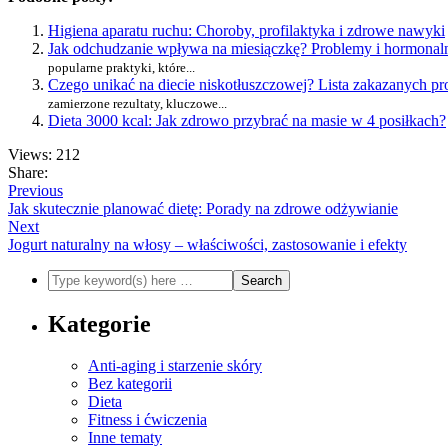
Higiena aparatu ruchu: Choroby, profilaktyka i zdrowe nawyki
Jak odchudzanie wpływa na miesiączkę? Problemy i hormonal
popularne praktyki, które...
Czego unikać na diecie niskotłuszczowej? Lista zakazanych p
zamierzone rezultaty, kluczowe...
Dieta 3000 kcal: Jak zdrowo przybrać na masie w 4 posiłkach?
Views: 212
Share:
Previous
Jak skutecznie planować dietę: Porady na zdrowe odżywianie
Next
Jogurt naturalny na włosy – właściwości, zastosowanie i efekty
Kategorie
Anti-aging i starzenie skóry
Bez kategorii
Dieta
Fitness i ćwiczenia
Inne tematy