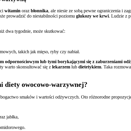
ści
witamin
oraz
błonnika
, ale niesie ze sobą pewne ograniczenia i za
może prowadzić do niestabilności poziomu
glukozy we krwi
. Ludzie z
niż dwa tygodnie, może skutkować:
wych, takich jak mięso, ryby czy nabiał.
dem odpornościowym lub tymi borykającymi się z zaburzeniami odż
ety warto skonsultować się z
lekarzem
lub
dietetykiem
. Taka rozmowa
dni diety owocowo-warzywnej?
bogactwo smaków i wartości odżywczych. Oto różnorodne propozycje
az jabłka,
 pomidorowego.