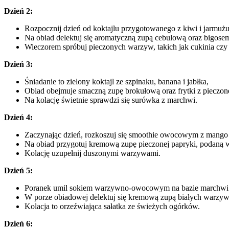
Dzień 2:
Rozpocznij dzień od koktajlu przygotowanego z kiwi i jarmużu
Na obiad delektuj się aromatyczną zupą cebulową oraz bigosem
Wieczorem spróbuj pieczonych warzyw, takich jak cukinia czy
Dzień 3:
Śniadanie to zielony koktajl ze szpinaku, banana i jabłka,
Obiad obejmuje smaczną zupę brokułową oraz frytki z pieczone
Na kolację świetnie sprawdzi się surówka z marchwi.
Dzień 4:
Zaczynając dzień, rozkoszuj się smoothie owocowym z mango 
Na obiad przygotuj kremową zupę pieczonej papryki, podaną w
Kolację uzupełnij duszonymi warzywami.
Dzień 5:
Poranek umil sokiem warzywno-owocowym na bazie marchwi i
W porze obiadowej delektuj się kremową zupą białych warzy
Kolacja to orzeźwiająca sałatka ze świeżych ogórków.
Dzień 6: