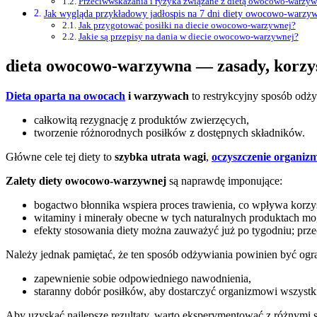
Przeciwwskazania i ryzyka związane z dietą owocowo-warzy
Jak wygląda przykładowy jadłospis na 7 dni diety owocowo-warzy
Jak przygotować posiłki na diecie owocowo-warzywnej?
Jakie są przepisy na dania w diecie owocowo-warzywnej?
dieta owocowo-warzywna — zasady, korzyśc
Dieta oparta na owocach
i warzywach
to restrykcyjny sposób odż
całkowitą rezygnację z produktów zwierzęcych,
tworzenie różnorodnych posiłków z dostępnych składników.
Główne cele tej diety to
szybka utrata wagi
,
oczyszczenie organiz
Zalety diety owocowo-warzywnej
są naprawdę imponujące:
bogactwo błonnika wspiera proces trawienia, co wpływa korzy
witaminy i minerały obecne w tych naturalnych produktach mog
efekty stosowania diety można zauważyć już po tygodniu; przec
Należy jednak pamiętać, że ten sposób odżywiania powinien być og
zapewnienie sobie odpowiedniego nawodnienia,
staranny dobór posiłków, aby dostarczyć organizmowi wszystki
Aby uzyskać najlepsze rezultaty, warto eksperymentować z różnym