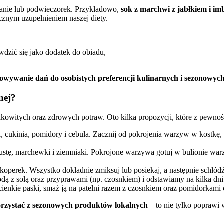
anie lub podwieczorek. Przykładowo,
sok z marchwi z jabłkiem i im
znym uzupełnieniem naszej diety.
dzić się jako dodatek do obiadu,
owywanie dań do osobistych preferencji kulinarnych i sezonowyc
nej?
owitych oraz zdrowych potraw. Oto kilka propozycji, które z pewnoś
 cukinia, pomidory i cebula. Zacznij od pokrojenia warzyw w kostkę, n
apustę, marchewki i ziemniaki. Pokrojone warzywa gotuj w bulionie wa
az koperek. Wszystko dokładnie zmiksuj lub posiekaj, a następnie schł
ą z solą oraz przyprawami (np. czosnkiem) i odstawiamy na kilka dni 
cienkie paski, smaż ją na patelni razem z czosnkiem oraz pomidorkami 
rzystać z sezonowych produktów lokalnych
– to nie tylko poprawi