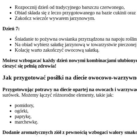
Rozpocznij dzień od tradycyjnego barszczu czerwonego,
Obiad składa się z leczo przygotowanego na bazie cukinii oraz 
Zakończ wieczór wywarem jarzynowym.
Dzień 7:
Śniadanie to pożywna owsianka przyrządzona na napoju rośli
Na obiad wybierz sałatkę jarzynową w towarzystwie pieczonej
Kolację warto zakończyć owocową sałatką.
Możesz wzbogacać każdy dzień nowymi kombinacjami ulubiony
cieszyć się pełnią zdrowia!
Jak przygotować posiłki na diecie owocowo-warzywn
Przygotowując potrawy na diecie opartej na owocach i warzywa
surówek. Możemy łączyć różnorodne elementy, takie jak:
pomidory,
ogórki,
paprykę,
marchewkę.
Dodanie aromatycznych ziół z pewnością wzbogaci walory smak