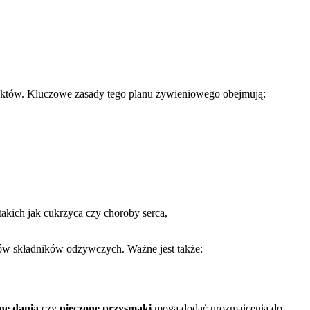
duktów. Kluczowe zasady tego planu żywieniowego obejmują:
akich jak cukrzyca czy choroby serca,
rów składników odżywczych. Ważne jest także:
ne dania
czy
pieczone przysmaki
mogą dodać urozmaicenia do