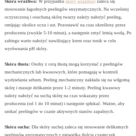
Skóra wrażliwa:
W przypadku
skóry wrażliwej
zaleca się
stosowanie łagodnych peelingów enzymatycznych. Na wcześniej
oczyszczoną i osuchaną skórę twarzy należy nałożyć peeling,
omijając okolice oczu i ust. Pozostawić na czas określony przez
producenta (zwykle 5-10 minut), a następnie zmyć letnią wodą. Po
zabiegu warto nałożyć nawilżający krem oraz tonik w celu
wyrównania pH skóry.
Skóra tłusta:
Osoby z cerą tłustą mogą korzystać z peelingów
mechanicznych lub kwasowych, które pomagają w kontroli
wydzielania sebum. Peeling mechaniczny nakłada się na wilgotną
skórę i masuje delikatnie przez 1-2 minuty. Peeling kwasowy
należy nałożyć na suchą skórę na czas wskazany przez
producenta (od 1 do 10 minut) i następnie spłukać. Ważne, aby
unikać peelingów w czasie aktywnych stanów zapalnych.
Skóra sucha:
Dla skóry suchej zaleca się stosowanie delikatnych
peelingów enzymatycznych z niewielką ilością cząsteczek