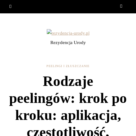
Rezydencja Urody
PEELINGI I ZŁUSZCZANIE
Rodzaje
peelingów: krok po
kroku: aplikacja,
częstotliwość,