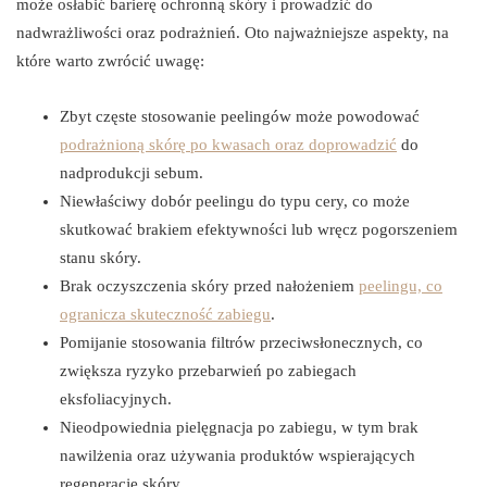
może osłabić barierę ochronną skóry i prowadzić do
nadwrażliwości oraz podrażnień. Oto najważniejsze aspekty, na
które warto zwrócić uwagę:
Zbyt częste stosowanie peelingów może powodować
podrażnioną skórę po kwasach oraz doprowadzić
do
nadprodukcji sebum.
Niewłaściwy dobór peelingu do typu cery, co może
skutkować brakiem efektywności lub wręcz pogorszeniem
stanu skóry.
Brak oczyszczenia skóry przed nałożeniem
peelingu, co
ogranicza skuteczność zabiegu
.
Pomijanie stosowania filtrów przeciwsłonecznych, co
zwiększa ryzyko przebarwień po zabiegach
eksfoliacyjnych.
Nieodpowiednia pielęgnacja po zabiegu, w tym brak
nawilżenia oraz używania produktów wspierających
regenerację skóry.